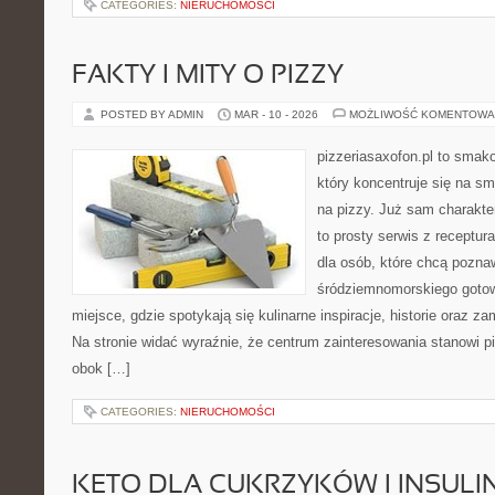
CATEGORIES:
NIERUCHOMOŚCI
FAKTY I MITY O PIZZY
POSTED BY ADMIN
MAR - 10 - 2026
MOŻLIWOŚĆ KOMENTOWA
pizzeriasaxofon.pl to smako
który koncentruje się na sm
na pizzy. Już sam charakter
to prosty serwis z receptur
dla osób, które chcą pozna
śródziemnomorskiego gotowa
miejsce, gdzie spotykają się kulinarne inspiracje, historie oraz za
Na stronie widać wyraźnie, że centrum zainteresowania stanowi pi
obok […]
CATEGORIES:
NIERUCHOMOŚCI
KETO DLA CUKRZYKÓW I INSU