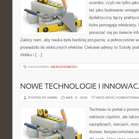
szeroko, czyli nie tylko jak
też jako budowanie umiejęt
dydaktyczny łączy praktyc
które pomagają młodzieży, 
poruszać się po świecie in
Zależy nam, aby nauka była bardziej przyjazna, a jednocześnie w
prowadziła do widocznych efektów. Ciekawe adresy to Szkoły po
żłobku i […]
CATEGORIES:
NIERUCHOMOŚCI
NOWE TECHNOLOGIE I INNOWAC
POSTED BY ADMIN
MAR - 8 - 2026
MOŻLIWOŚĆ KOMENTOWAN
Techneau to portal o przem
sektorze ciężkim, ale także
narzędziach, sieciach, moc
dostaw, bezpieczeństwie or