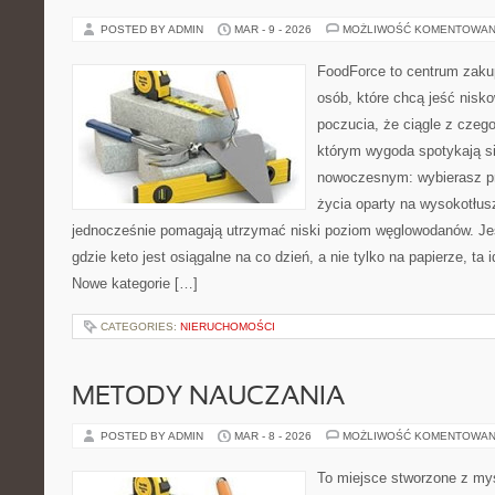
POSTED BY ADMIN
MAR - 9 - 2026
MOŻLIWOŚĆ KOMENTOWAN
FoodForce to centrum zaku
osób, które chcą jeść nis
poczucia, że ciągle z czeg
którym wygoda spotykają s
nowoczesnym: wybierasz pro
życia oparty na wysokotłu
jednocześnie pomagają utrzymać niski poziom węglowodanów. Jeś
gdzie keto jest osiągalne na co dzień, a nie tylko na papierze, ta 
Nowe kategorie […]
CATEGORIES:
NIERUCHOMOŚCI
METODY NAUCZANIA
POSTED BY ADMIN
MAR - 8 - 2026
MOŻLIWOŚĆ KOMENTOWAN
To miejsce stworzone z myś