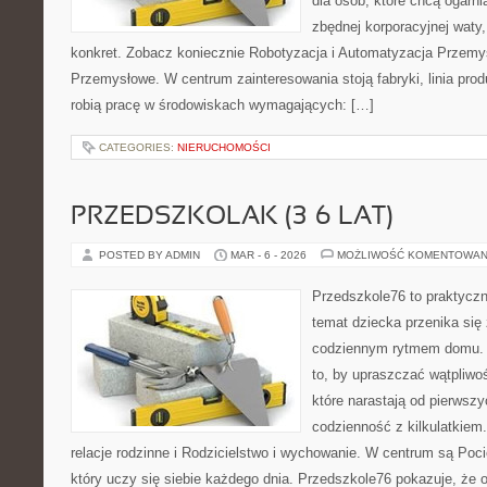
dla osób, które chcą ogarn
zbędnej korporacyjnej waty,
konkret. Zobacz koniecznie Robotyzacja i Automatyzacja Przemys
Przemysłowe. W centrum zainteresowania stoją fabryki, linia prod
robią pracę w środowiskach wymagających: […]
CATEGORIES:
NIERUCHOMOŚCI
PRZEDSZKOLAK (3–6 LAT)
POSTED BY ADMIN
MAR - 6 - 2026
MOŻLIWOŚĆ KOMENTOWAN
Przedszkole76 to praktyczny
temat dziecka przenika się
codziennym rytmem domu. T
to, by upraszczać wątpliwo
które narastają od pierwszy
codzienność z kilkulatkiem
relacje rodzinne i Rodzicielstwo i wychowanie. W centrum są Pocie
który uczy się siebie każdego dnia. Przedszkole76 pokazuje, że o