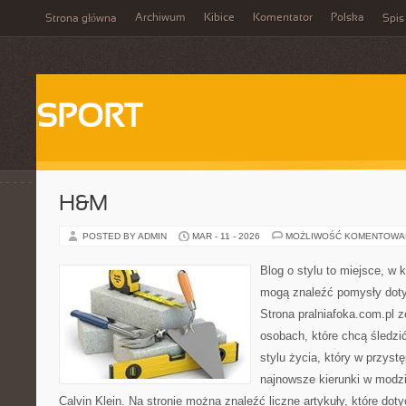
Archiwum
Kibice
Komentator
Polska
Strona główna
Spis
SPORT
H&M
POSTED BY ADMIN
MAR - 11 - 2026
MOŻLIWOŚĆ KOMENTOWA
Blog o stylu to miejsce, w k
mogą znaleźć pomysły dot
Strona pralniafoka.com.pl 
osobach, które chcą śledzić
stylu życia, który w przys
najnowsze kierunki w modzi
Calvin Klein. Na stronie można znaleźć liczne artykuły, które doty