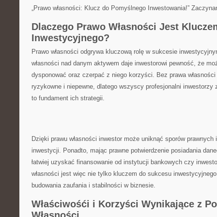
„Prawo własności: Klucz do Pomyślnego Inwestowania!” Zaczyna
Dlaczego Prawo Własności Jest​ Klucz
Inwestycyjnego?
Prawo ⁣własności odgrywa kluczową rolę w sukcesie inwestycyjny
własności nad danym aktywem daje inwestorowi pewność, że⁢ mo
dysponować oraz czerpać z niego korzyści. Bez prawa własności 
ryzykowne i niepewne, dlatego wszyscy profesjonalni inwestorzy z
to fundament ich strategii.
Dzięki prawu ​własności inwestor może uniknąć sporów prawnych i
‌inwestycji. Ponadto, mając prawne ⁢potwierdzenie⁤ posiadania dan
łatwiej uzyskać finansowanie od instytucji bankowych czy inwest
własności jest więc nie tylko kluczem do ⁣sukcesu‌ inwestycyjnego
budowania zaufania i ⁤stabilności w biznesie.
Właściwośći i Korzyści Wynikające z Po
Własności