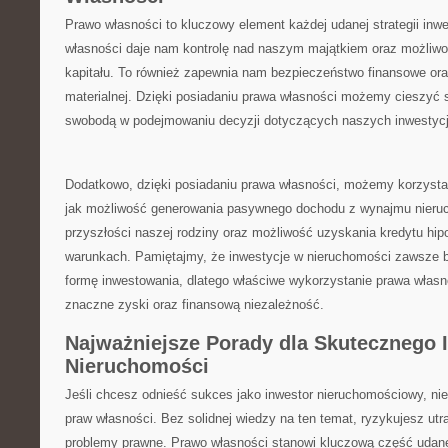
Prawo własności to kluczowy element każdej udanej strategii⁣ inw
własności daje nam kontrolę ⁤nad naszym majątkiem oraz możliw
kapitału. To⁣ również zapewnia nam​ bezpieczeństwo finansowe ora
⁢materialnej. ⁢Dzięki posiadaniu prawa własności możemy cieszyć ‍
swobodą⁢ w podejmowaniu decyzji ⁤dotyczących⁤ naszych inwestycj
Dodatkowo, dzięki posiadaniu prawa własności, możemy korzystać 
jak możliwość generowania pasywnego dochodu z⁢ wynajmu nieru
przyszłości naszej rodziny oraz możliwość uzyskania kredytu hip
warunkach. Pamiętajmy, że inwestycje w nieruchomości zawsze by
formę inwestowania, dlatego właściwe wykorzystanie prawa włas
znaczne zyski ​oraz finansową niezależność.
Najważniejsze Porady dla⁤ Skutecznego 
Nieruchomości
Jeśli ‌chcesz odnieść sukces jako inwestor⁤ nieruchomościowy, nie
praw własności. Bez⁣ solidnej wiedzy na ten temat, ryzykujesz utr
problemy⁢ prawne. Prawo własności stanowi kluczową część udanej