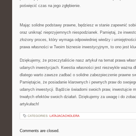
poświęcić czas na jego zgłębienie.
Mając solidne​ podstawy prawne, będziesz⁢ w stanie zapewnić so
oraz uniknąć nieprzyjemnych niespodzianek. Pamiętaj, że inwesto
złożony proces, który wymaga odpowiedniej wiedzy i umiejętności. 
prawa ‌własności w Twoim biznesie ⁢inwestycyjnym, to ono jest k
Dziękujemy, że przeczytaliście nasz artykuł na ‌temat prawa własno
⁢udanych inwestycjach. Kwestia własności jest niezwykle ważna dl
dlatego warto zawsze zadbać ⁤o solidne zabezpieczenie prawne s
Pamiętajcie, że posiadanie klarownych⁣ i pewnych praw⁢ do swoje
udanych inwestycji. Bądźcie świadomi swoich praw, inwestujcie ⁢m
trwałych efektów swoich działań. Dziękujemy za uwagę i do zoba
artykułach!
CATEGORIES:
LATAJACACHOLERA
Comments are closed.