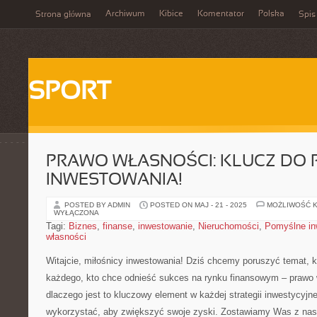
Archiwum
Kibice
Komentator
Polska
Strona główna
Spis
SPORT
PRAWO WŁASNOŚCI: KLUCZ DO
INWESTOWANIA!
POSTED BY ADMIN
POSTED ON MAJ - 21 - 2025
MOŻLIWOŚĆ 
WYŁĄCZONA
Tagi:
Biznes
,
finanse
,
inwestowanie
,
Nieruchomości
,
Pomyślne in
własności
Witajcie, miłośnicy inwestowania! Dziś chcemy poruszyć temat, k
każdego, kto chce odnieść sukces na rynku finansowym – prawo w
dlaczego ​jest to kluczowy ⁢element w każdej strategii inwestycyjne
wykorzystać, aby zwiększyć swoje zyski. Zostawiamy Was ​z n