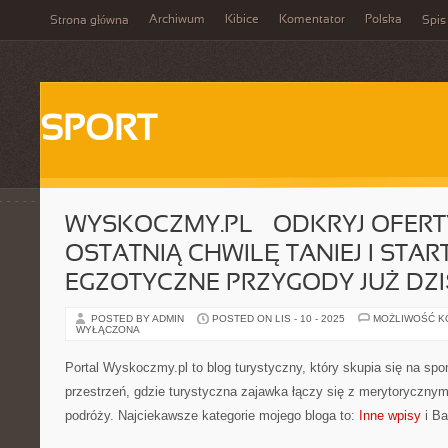
Archiwum
Kibice
Komentator
Polska
Strona główna
Spis
SPORT
WYSKOCZMY.PL – ODKRYJ OFERT
OSTATNIĄ CHWILĘ TANIEJ I STAR
EGZOTYCZNE PRZYGODY JUŻ DZI
POSTED BY ADMIN
POSTED ON LIS - 10 - 2025
MOŻLIWOŚĆ 
WYŁĄCZONA
Portal Wyskoczmy.pl to blog turystyczny, który skupia się na sp
przestrzeń, gdzie turystyczna zajawka łączy się z merytorycznymi 
podróży. Najciekawsze kategorie mojego bloga to:
Inne wpisy
i Ba