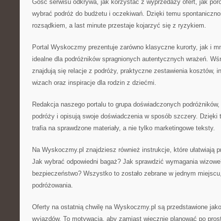
Gość serwisu odkrywa, jak korzystać z wyprzedaży ofert, jak por
wybrać podróż do budżetu i oczekiwań. Dzięki temu spontaniczno
rozsądkiem, a last minute przestaje kojarzyć się z ryzykiem.
Portal Wyskoczmy prezentuje zarówno klasyczne kurorty, jak i mn
idealne dla podróżników spragnionych autentycznych wrażeń. Wś
znajdują się relacje z podróży, praktyczne zestawienia kosztów, 
wizach oraz inspiracje dla rodzin z dziećmi.
Redakcja naszego portalu to grupa doświadczonych podróżników, k
podróży i opisują swoje doświadczenia w sposób szczery. Dzięki
trafia na sprawdzone materiały, a nie tylko marketingowe teksty.
Na Wyskoczmy.pl znajdziesz również instrukcje, które ułatwiają 
Jak wybrać odpowiedni bagaż? Jak sprawdzić wymagania wizow
bezpieczeństwo? Wszystko to zostało zebrane w jednym miejscu,
podróżowania.
Oferty na ostatnią chwilę na Wyskoczmy.pl są przedstawione jako
wyjazdów. To motywacja, aby zamiast wiecznie planować po pros