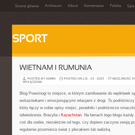
Archiwum
Kibice
Komentator
Polska
Strona główna
Spis
SPORT
WIETNAM I RUMUNIA
POSTED BY ADMIN
POSTED ON LIS - 23 - 2025
MOŻLIWOŚĆ 
WYŁĄCZONA
Blog Powsinogi to miejsce, w którym zamiłowanie do wędrówek sp
wskazówkami i emocjonującymi relacjami z drogi. To podróżniczy 
który łączy w sobie opisy miejsc, poradniki i podróżnicze smacz
odwiedzenia: Brazylia i
Kazachstan
. Na łamach tego blogu każdy
coś dla siebie, niezależnie od tego, czy dopiero zaczyna swoją p
regularnie przemierza świat z plecakiem lub walizką.