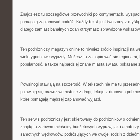
Znajdziesz tu szczegółowe przewodniki po kontynentach, wyspach
pomagają zaplanować podróż. Każdy tekst jest tworzony z myślą
dlatego zamiast banalnych zdań otrzymasz sprawdzone wskazówk
Ten podróżniczy magazyn online to również źródło inspiracji na
wielotygodniowe wyjazdy. Możesz tu zainspirować się regionami, 
popularność, a także najbardziej znane miasta świata, pokazane z
Powsinogi stawiają na szczerość. W tekstach nie ma tu przesadn
pojawiają się prawdziwe historie z drogi, lekcje z drobnych potkni
które pomagają mądrzej zaplanować wyjazd.
Ten serwis podróżniczy jest skierowany do podróżników o odmien
znajdą tu zarówno miłośnicy budżetowych wypraw, jak i amatorzy k
samotnych wędrowców, podróżujących we dwoje, rodzin z dziećmi