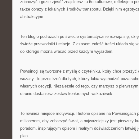
zobaczyć i gdzie zjeść” znajdziesz tu tło kulturowe, refleksje o p
także obrazy z lokalnych środków transportu. Dzięki nim egzotyc
abstrakcyjne.
Ten blog o podróżach po świecie systematycznie rozwija się, dz
świeże przewodniki i relacje. Z czasem całość treści układa si
do którego można wracać przed każdym wyjazdem.
Powsinogi są tworzone z myślą o czytelniku, który chce przeżyć 
wczasy. To przestrzeń dla tych, którzy lubią wychodzić poza sche
własnych decyzji. Niezależnie od tego, czy marzysz o pierwszym 
stronie dostaniesz zestaw konkretnych wskazówek.
To również miejsce motywacji. Historie opisane na Powsinogach p
milionerem, aby zobaczyć świat, a najważniejszy jest pierwszy k
poradom, inspirującym opisom i realnym doświadczeniom łatwiej j
plan.