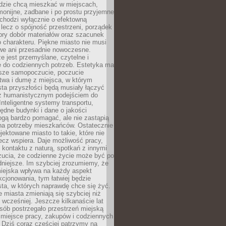
udzie chcą mieszkać w miejscach,
monijne, zadbane i po prostu przyjemne
 chodzi wyłącznie o efektowną
, lecz o spójność przestrzeni, porządek
bry dobór materiałów oraz szacunek
o charakteru. Piękne miasto nie musi
we ani przesadnie nowoczesne.
e jest przemyślane, czytelne i
 do codziennych potrzeb. Estetyka ma
sze samopoczucie, poczucie
twa i dumę z miejsca, w którym
ta przyszłości będą musiały łączyć
 z humanistycznym podejściem do
 Inteligentne systemy transportu,
dne budynki i dane o jakości
ogą bardzo pomagać, ale nie zastąpią
 na potrzeby mieszkańców. Ostatecznie
jektowane miasto to takie, które nie
lecz wspiera. Daje możliwość pracy,
kontaktu z naturą, spotkań z innymi
zucia, że codzienne życie może być po
niejsze. Im szybciej zrozumiemy, że
miejska wpływa na każdy aspekt
cjonowania, tym łatwiej będzie
ta, w których naprawdę chce się żyć.
miasta zmieniają się szybciej niż
 wcześniej. Jeszcze kilkanaście lat
sób postrzegało przestrzeń miejską
 miejsce pracy, zakupów i codziennych
 Dziś coraz częściej patrzymy na