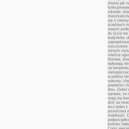
miasto jak n
funkcjonować
zdrowie, rel
mieszkańców.
się o zielon
ścieżkach ro
nowym podejś
do życia ni
budynków, ul
zaprojektow
rzeczywiste 
różnym styl
mieście ogr
Drzewa, skw
wpływają nie
na temperatu
samopoczuci
w pobliżu te
spacery, chę
powietrzu i 
dniu. Zieleń
sprawia, że 
stają się ba
dziś na nowo
lecz jeden 
przestrzeni 
mobilność. 
podporządko
korków, hała
Coraz więcej