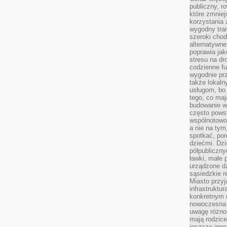
publiczny, r
które zmniej
korzystania
wygodny tra
szeroki chod
alternatywne
poprawia jak
stresu na dr
codzienne f
wygodnie prz
także lokal
usługom, bo 
tego, co mają
budowanie w
często pows
wspólnotowoś
a nie na tym
spotkać, po
dziećmi. Dzi
półpubliczny
ławki, małe 
urządzone dz
sąsiedzkie r
Miasto przyj
infrastruktur
konkretnym 
nowoczesna u
uwagę różno
mają rodzice
jeszcze inne