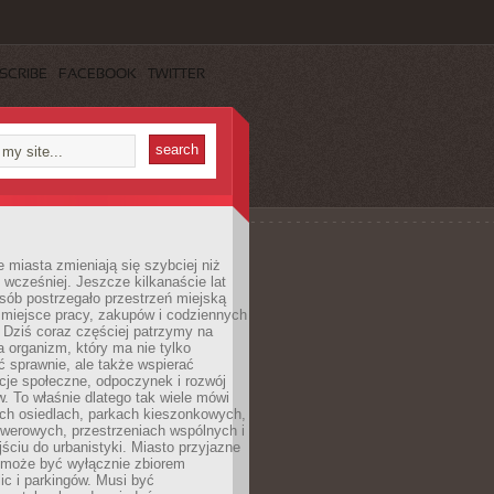
SCRIBE
FACEBOOK
TWITTER
miasta zmieniają się szybciej niż
 wcześniej. Jeszcze kilkanaście lat
sób postrzegało przestrzeń miejską
 miejsce pracy, zakupów i codziennych
 Dziś coraz częściej patrzymy na
a organizm, który ma nie tylko
 sprawnie, ale także wspierać
acje społeczne, odpoczynek i rozwój
 To właśnie dlatego tak wiele mówi
ych osiedlach, parkach kieszonkowych,
werowych, przestrzeniach wspólnych i
ciu do urbanistyki. Miasto przyjazne
e może być wyłącznie zbiorem
ic i parkingów. Musi być