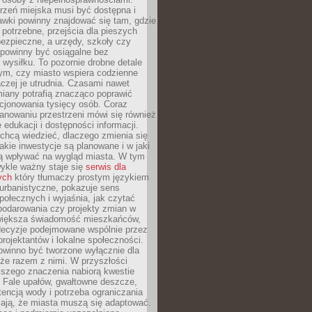
rzeń miejska musi być dostępna i
Ławki powinny znajdować się tam, gdzie
potrzebne, przejścia dla pieszych
ezpieczne, a urzędy, szkoły czy
 powinny być osiągalne bez
wysiłku. To pozornie drobne detale
tym, czy miasto wspiera codzienne
aczej je utrudnia. Czasami nawet
miany potrafią znacząco poprawić
cjonowania tysięcy osób. Coraz
lanowaniu przestrzeni mówi się również
 edukacji i dostępności informacji.
chcą wiedzieć, dlaczego zmienia się
jakie inwestycje są planowane i w jaki
 wpływać na wygląd miasta. W tym
ykle ważny staje się
serwis dla
ych
który tłumaczy prostym językiem
urbanistyczne, pokazuje sens
społecznych i wyjaśnia, jak czytać
podarowania czy projekty zmian w
 większa świadomość mieszkańców,
decyzje podejmowane wspólnie przez
rojektantów i lokalne społeczności.
owinno być tworzone wyłącznie dla
akże razem z nimi. W przyszłości
kszego znaczenia nabiorą kwestie
 Fale upałów, gwałtowne deszcze,
tencją wody i potrzeba ograniczania
iają, że miasta muszą się adaptować.