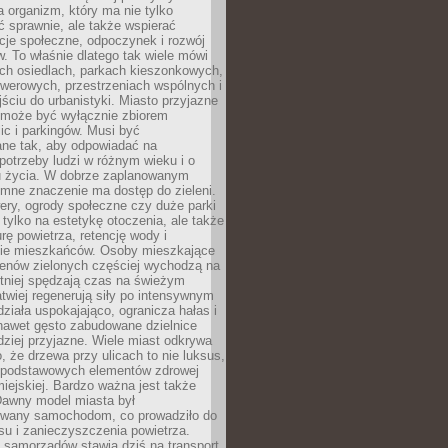
a organizm, który ma nie tylko
 sprawnie, ale także wspierać
acje społeczne, odpoczynek i rozwój
 To właśnie dlatego tak wiele mówi
ych osiedlach, parkach kieszonkowych,
werowych, przestrzeniach wspólnych i
ciu do urbanistyki. Miasto przyjazne
e może być wyłącznie zbiorem
ic i parkingów. Musi być
ane tak, aby odpowiadać na
potrzeby ludzi w różnym wieku i o
u życia. W dobrze zaplanowanym
omne znaczenie ma dostęp do zieleni.
ery, ogrody społeczne czy duże parki
 tylko na estetykę otoczenia, ale także
rę powietrza, retencję wody i
e mieszkańców. Osoby mieszkające
renów zielonych częściej wychodzą na
tniej spędzają czas na świeżym
łatwiej regenerują siły po intensywnym
 działa uspokajająco, ogranicza hałas i
nawet gęsto zabudowane dzielnice
rdziej przyjazne. Wiele miast odkrywa
, że drzewa przy ulicach to nie luksus,
z podstawowych elementów zdrowej
miejskiej. Bardzo ważna jest także
Dawny model miasta był
wany samochodom, co prowadziło do
su i zanieczyszczenia powietrza.
 samorządów stawia dziś na transport