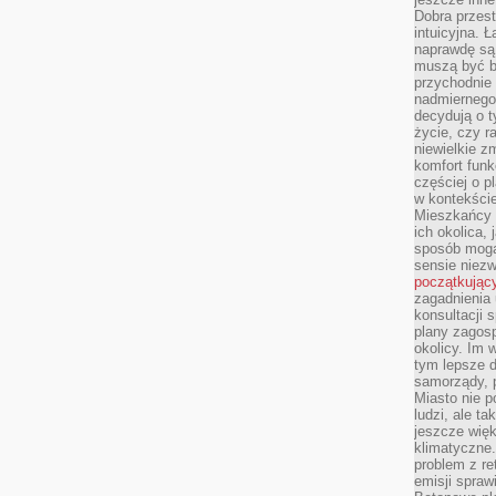
Dobra przest
intuicyjna. 
naprawdę są 
muszą być b
przychodnie
nadmiernego 
decydują o 
życie, czy r
niewielkie z
komfort funk
częściej o p
w kontekście
Mieszkańcy 
ich okolica, 
sposób mogą
sensie niezw
początkując
zagadnienia 
konsultacji 
plany zagos
okolicy. Im
tym lepsze 
samorządy, p
Miasto nie p
ludzi, ale t
jeszcze wię
klimatyczne.
problem z re
emisji spraw