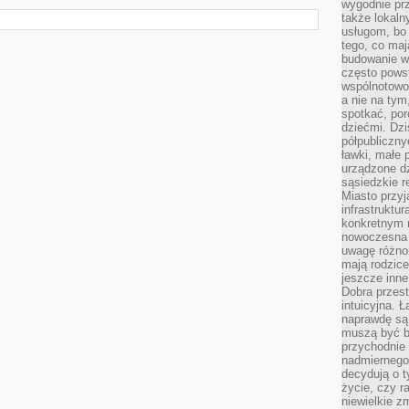
wygodnie prz
także lokal
usługom, bo 
tego, co mają
budowanie w
często pows
wspólnotowoś
a nie na tym
spotkać, po
dziećmi. Dzi
półpubliczny
ławki, małe 
urządzone dz
sąsiedzkie r
Miasto przyj
infrastruktur
konkretnym 
nowoczesna u
uwagę różno
mają rodzice
jeszcze inne
Dobra przest
intuicyjna. 
naprawdę są 
muszą być b
przychodnie
nadmiernego 
decydują o 
życie, czy r
niewielkie z