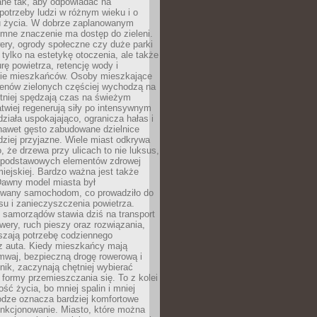
ane tak, aby odpowiadać na
potrzeby ludzi w różnym wieku i o
u życia. W dobrze zaplanowanym
omne znaczenie ma dostęp do zieleni.
ery, ogrody społeczne czy duże parki
 tylko na estetykę otoczenia, ale także
rę powietrza, retencję wody i
e mieszkańców. Osoby mieszkające
renów zielonych częściej wychodzą na
tniej spędzają czas na świeżym
łatwiej regenerują siły po intensywnym
 działa uspokajająco, ogranicza hałas i
nawet gęsto zabudowane dzielnice
rdziej przyjazne. Wiele miast odkrywa
, że drzewa przy ulicach to nie luksus,
z podstawowych elementów zdrowej
miejskiej. Bardzo ważna jest także
Dawny model miasta był
wany samochodom, co prowadziło do
su i zanieczyszczenia powietrza.
 samorządów stawia dziś na transport
owery, ruch pieszy oraz rozwiązania,
szają potrzebę codziennego
 z auta. Kiedy mieszkańcy mają
mwaj, bezpieczną drogę rowerową i
nik, zaczynają chętniej wybierać
 formy przemieszczania się. To z kolei
ość życia, bo mniej spalin i mniej
odze oznacza bardziej komfortowe
unkcjonowanie. Miasto, które można