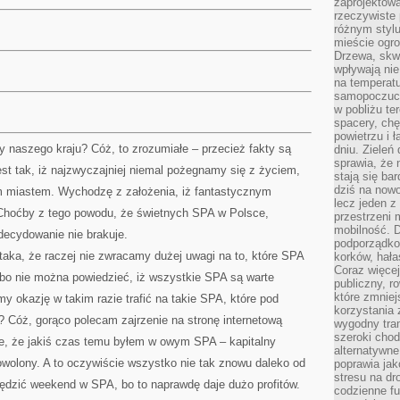
zaprojektow
rzeczywiste 
różnym styl
mieście ogr
Drzewa, skw
wpływają nie
na temperatu
samopoczuci
w pobliżu te
spacery, chę
powietrzu i 
 naszego kraju? Cóż, to zrozumiałe – przecież fakty są
dniu. Zieleń
sprawia, że 
est tak, iż najzwyczajniej niemal pożegnamy się z życiem,
stają się ba
dziś na nowo
im miastem. Wychodzę z założenia, iż fantastycznym
lecz jeden 
Choćby z tego powodu, że świetnych SPA w Polsce,
przestrzeni 
mobilność. 
ecydowanie nie brakuje.
podporządko
taka, że raczej nie zwracamy dużej uwagi na to, które SPA
korków, hała
Coraz więcej
 bo nie można powiedzieć, iż wszystkie SPA są warte
publiczny, r
które zmniej
 okazję w takim razie trafić na takie SPA, które pod
korzystania
Cóż, gorąco polecam zajrzenie na stronę internetową
wygodny tra
szeroki chod
e, że jakiś czas temu byłem w owym SPA – kapitalny
alternatywne
owolony. A to oczywiście wszystko nie tak znowu daleko od
poprawia jak
stresu na dr
ędzić weekend w SPA, bo to naprawdę daje dużo profitów.
codzienne f