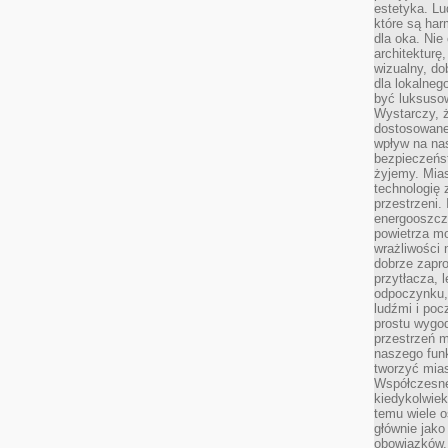
estetyka. L
które są har
dla oka. Nie
architekturę
wizualny, do
dla lokalneg
być luksuso
Wystarczy, ż
dostosowane
wpływ na na
bezpieczeńs
żyjemy. Mias
technologię
przestrzeni.
energooszczę
powietrza m
wrażliwości
dobrze zapro
przytłacza, 
odpoczynku, 
ludźmi i poc
prostu wygod
przestrzeń 
naszego funk
tworzyć mias
Współczesne 
kiedykolwiek
temu wiele o
głównie jako
obowiązków.