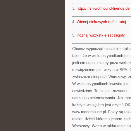
3.
http://irish-wolfhound-friends.de
4.
Więcej ciekawych treści tutaj
5.
Poznaj wszystkie szczegóły
Chcesz wypocząć niedaleko stolicy
takie, że w wielu przypadkach to j
jeśli nie odpoczniemy poza wielk
rozwiązaniem jest wizyta w SPA. 
zwłaszcza nieopodal Warszawy, zd
W wielu przypadkach kwestia jest 
odwiedzimy. To nie jest rozsądne,
naszego zainteresowania. Jak mamy
każdym względem jest czymś OK? 
www.manorhouse.pl. Fakty są taki
relaks, dzięki któremu jestem zad
Warszawy. Warto w takim razie sp