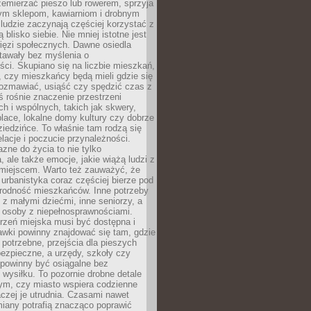
emierzać pieszo lub rowerem, sprzyja
nym sklepom, kawiarniom i drobnym
ludzie zaczynają częściej korzystać z
 blisko siebie. Nie mniej istotne jest
ięzi społecznych. Dawne osiedla
tawały bez myślenia o
ci. Skupiano się na liczbie mieszkań,
, czy mieszkańcy będą mieli gdzie się
rozmawiać, usiąść czy spędzić czas z
ś rośnie znaczenie przestrzeni
ch i wspólnych, takich jak skwery,
place, lokalne domy kultury czy dobrze
iedzińce. To właśnie tam rodzą się
elacje i poczucie przynależności.
azne do życia to nie tylko
a, ale także emocje, jakie wiążą ludzi z
miejscem. Warto też zauważyć, że
rbanistyka coraz częściej bierze pod
rodność mieszkańców. Inne potrzeby
 z małymi dziećmi, inne seniorzy, a
 osoby z niepełnosprawnościami.
rzeń miejska musi być dostępna i
Ławki powinny znajdować się tam, gdzie
potrzebne, przejścia dla pieszych
ezpieczne, a urzędy, szkoły czy
 powinny być osiągalne bez
wysiłku. To pozornie drobne detale
tym, czy miasto wspiera codzienne
aczej je utrudnia. Czasami nawet
miany potrafią znacząco poprawić