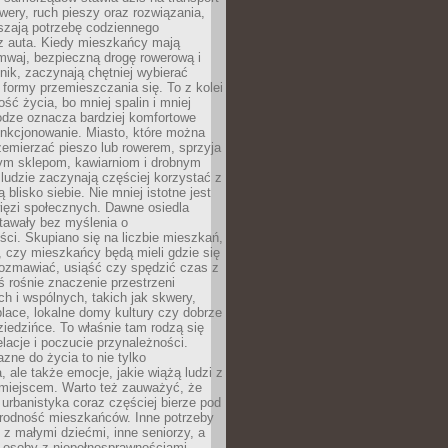
owery, ruch pieszy oraz rozwiązania,
szają potrzebę codziennego
 z auta. Kiedy mieszkańcy mają
mwaj, bezpieczną drogę rowerową i
nik, zaczynają chętniej wybierać
 formy przemieszczania się. To z kolei
ość życia, bo mniej spalin i mniej
odze oznacza bardziej komfortowe
unkcjonowanie. Miasto, które można
emierzać pieszo lub rowerem, sprzyja
nym sklepom, kawiarniom i drobnym
ludzie zaczynają częściej korzystać z
 blisko siebie. Nie mniej istotne jest
ięzi społecznych. Dawne osiedla
tawały bez myślenia o
ci. Skupiano się na liczbie mieszkań,
, czy mieszkańcy będą mieli gdzie się
rozmawiać, usiąść czy spędzić czas z
ś rośnie znaczenie przestrzeni
ch i wspólnych, takich jak skwery,
place, lokalne domy kultury czy dobrze
iedzińce. To właśnie tam rodzą się
elacje i poczucie przynależności.
azne do życia to nie tylko
a, ale także emocje, jakie wiążą ludzi z
miejscem. Warto też zauważyć, że
rbanistyka coraz częściej bierze pod
rodność mieszkańców. Inne potrzeby
 z małymi dziećmi, inne seniorzy, a
 osoby z niepełnosprawnościami.