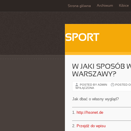
Archiwum
Kibice
Strona główna
SPORT
W JAKI SPOSÓB
WARSZAWY?
POSTED BY ADMIN
POSTED ON 
WYŁĄCZONA
Jak dbać o własny wygląd?
1.
http://hsonet.de
2.
Przejdź do wpisu