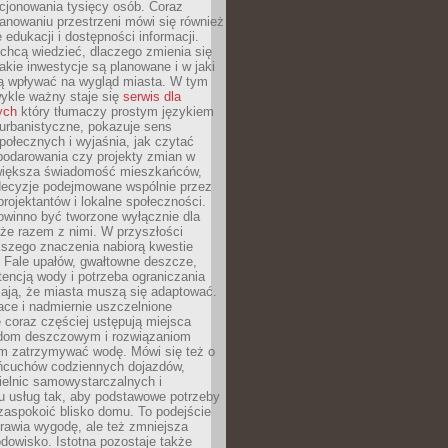
cjonowania tysięcy osób. Coraz
lanowaniu przestrzeni mówi się również
 edukacji i dostępności informacji.
chcą wiedzieć, dlaczego zmienia się
jakie inwestycje są planowane i w jaki
 wpływać na wygląd miasta. W tym
ykle ważny staje się
serwis dla
ych
który tłumaczy prostym językiem
urbanistyczne, pokazuje sens
społecznych i wyjaśnia, jak czytać
podarowania czy projekty zmian w
 większa świadomość mieszkańców,
decyzje podejmowane wspólnie przez
rojektantów i lokalne społeczności.
owinno być tworzone wyłącznie dla
akże razem z nimi. W przyszłości
kszego znaczenia nabiorą kwestie
 Fale upałów, gwałtowne deszcze,
tencją wody i potrzeba ograniczania
iają, że miasta muszą się adaptować.
ce i nadmiernie uszczelnione
 coraz częściej ustępują miejsca
rodom deszczowym i rozwiązaniom
m zatrzymywać wodę. Mówi się też o
ańcuchów codziennych dojazdów,
ielnic samowystarczalnych i
u usług tak, aby podstawowe potrzeby
zaspokoić blisko domu. To podejście
prawia wygodę, ale też zmniejsza
odowisko. Istotna pozostaje także