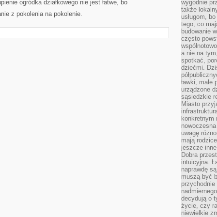
pienie ogródka działkowego nie jest łatwe, bo
wygodnie prz
także lokal
nie z pokolenia na pokolenie.
usługom, bo 
tego, co mają
budowanie w
często pows
wspólnotowoś
a nie na tym
spotkać, po
dziećmi. Dzi
półpubliczny
ławki, małe 
urządzone dz
sąsiedzkie r
Miasto przyj
infrastruktur
konkretnym 
nowoczesna u
uwagę różno
mają rodzice
jeszcze inne
Dobra przest
intuicyjna. 
naprawdę są 
muszą być b
przychodnie
nadmiernego 
decydują o 
życie, czy r
niewielkie z