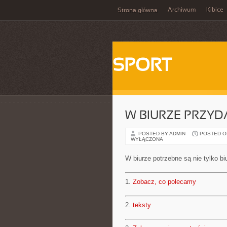
Archiwum
Kibice
Strona główna
SPORT
W BIURZE PRZYD
POSTED BY ADMIN
POSTED ON 
WYŁĄCZONA
W biurze potrzebne są nie tylko bi
1.
Zobacz, co polecamy
2.
teksty