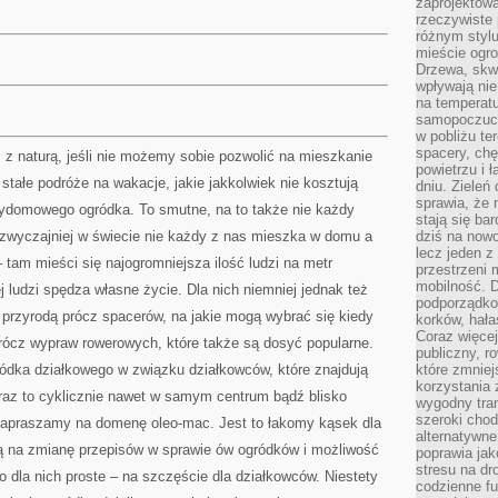
zaprojektow
rzeczywiste 
różnym styl
mieście ogr
Drzewa, skw
wpływają nie
na temperatu
samopoczuci
w pobliżu te
spacery, chę
z naturą, jeśli nie możemy sobie pozwolić na mieszkanie
powietrzu i 
tałe podróże na wakacje, jakie jakkolwiek nie kosztują
dniu. Zieleń
sprawia, że 
zydomowego ogródka. To smutne, na to także nie każdy
stają się ba
zwyczajniej w świecie nie każdy z nas mieszka w domu a
dziś na nowo
lecz jeden 
 tam mieści się najogromniejsza ilość ludzi na metr
przestrzeni 
mobilność. 
 ludzi spędza własne życie. Dla nich niemniej jednak też
podporządko
z przyrodą prócz spacerów, na jakie mogą wybrać się kiedy
korków, hała
Coraz więcej
prócz wypraw rowerowych, które także są dosyć popularne.
publiczny, r
ródka działkowego w związku działkowców, które znajdują
które zmniej
korzystania
raz to cyklicznie nawet w samym centrum bądź blisko
wygodny tra
szeroki chod
zapraszamy na domenę oleo-mac. Jest to łakomy kąsek dla
alternatywne
ją na zmianę przepisów w sprawie ów ogródków i możliwość
poprawia jak
stresu na dr
 to dla nich proste – na szczęście dla działkowców. Niestety
codzienne f