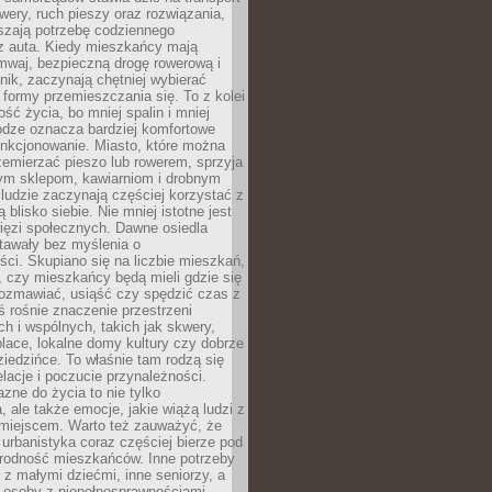
owery, ruch pieszy oraz rozwiązania,
szają potrzebę codziennego
 z auta. Kiedy mieszkańcy mają
mwaj, bezpieczną drogę rowerową i
nik, zaczynają chętniej wybierać
 formy przemieszczania się. To z kolei
ość życia, bo mniej spalin i mniej
odze oznacza bardziej komfortowe
unkcjonowanie. Miasto, które można
emierzać pieszo lub rowerem, sprzyja
nym sklepom, kawiarniom i drobnym
ludzie zaczynają częściej korzystać z
 blisko siebie. Nie mniej istotne jest
ięzi społecznych. Dawne osiedla
tawały bez myślenia o
ci. Skupiano się na liczbie mieszkań,
, czy mieszkańcy będą mieli gdzie się
rozmawiać, usiąść czy spędzić czas z
ś rośnie znaczenie przestrzeni
ch i wspólnych, takich jak skwery,
place, lokalne domy kultury czy dobrze
iedzińce. To właśnie tam rodzą się
elacje i poczucie przynależności.
azne do życia to nie tylko
a, ale także emocje, jakie wiążą ludzi z
miejscem. Warto też zauważyć, że
rbanistyka coraz częściej bierze pod
rodność mieszkańców. Inne potrzeby
 z małymi dziećmi, inne seniorzy, a
 osoby z niepełnosprawnościami.