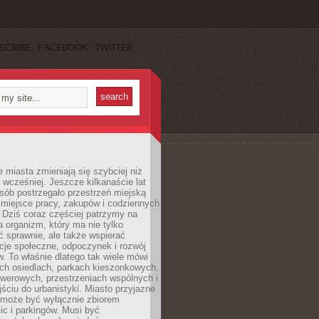
SCRIBE
FACEBOOK
TWITTER
miasta zmieniają się szybciej niż
 wcześniej. Jeszcze kilkanaście lat
sób postrzegało przestrzeń miejską
 miejsce pracy, zakupów i codziennych
 Dziś coraz częściej patrzymy na
a organizm, który ma nie tylko
 sprawnie, ale także wspierać
acje społeczne, odpoczynek i rozwój
 To właśnie dlatego tak wiele mówi
ych osiedlach, parkach kieszonkowych,
werowych, przestrzeniach wspólnych i
ciu do urbanistyki. Miasto przyjazne
e może być wyłącznie zbiorem
ic i parkingów. Musi być