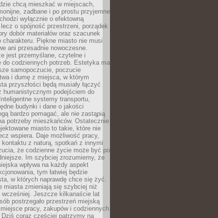
udzie chcą mieszkać w miejscach,
monijne, zadbane i po prostu przyjemne
 chodzi wyłącznie o efektowną
, lecz o spójność przestrzeni, porządek
bry dobór materiałów oraz szacunek
o charakteru. Piękne miasto nie musi
we ani przesadnie nowoczesne.
e jest przemyślane, czytelne i
 do codziennych potrzeb. Estetyka ma
sze samopoczucie, poczucie
twa i dumę z miejsca, w którym
ta przyszłości będą musiały łączyć
 z humanistycznym podejściem do
 Inteligentne systemy transportu,
dne budynki i dane o jakości
ogą bardzo pomagać, ale nie zastąpią
 na potrzeby mieszkańców. Ostatecznie
jektowane miasto to takie, które nie
lecz wspiera. Daje możliwość pracy,
kontaktu z naturą, spotkań z innymi
zucia, że codzienne życie może być po
niejsze. Im szybciej zrozumiemy, że
miejska wpływa na każdy aspekt
cjonowania, tym łatwiej będzie
ta, w których naprawdę chce się żyć.
miasta zmieniają się szybciej niż
 wcześniej. Jeszcze kilkanaście lat
sób postrzegało przestrzeń miejską
 miejsce pracy, zakupów i codziennych
 Dziś coraz częściej patrzymy na