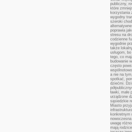
publiczny, r
które zmniej
korzystania
wygodny tra
szeroki chod
alternatywne
poprawia jak
stresu na dr
codzienne f
wygodnie prz
także lokal
usługom, bo 
tego, co mają
budowanie w
często pows
wspólnotowoś
a nie na tym
spotkać, po
dziećmi. Dzi
półpubliczny
ławki, małe 
urządzone dz
sąsiedzkie r
Miasto przyj
infrastruktur
konkretnym 
nowoczesna u
uwagę różno
mają rodzice
jeszcze inne