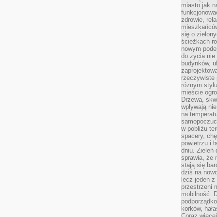
miasto jak n
funkcjonować
zdrowie, rel
mieszkańców.
się o zielon
ścieżkach ro
nowym podejś
do życia ni
budynków, ul
zaprojektow
rzeczywiste 
różnym styl
mieście ogr
Drzewa, skw
wpływają nie
na temperatu
samopoczuci
w pobliżu te
spacery, chę
powietrzu i 
dniu. Zieleń
sprawia, że 
stają się ba
dziś na nowo
lecz jeden 
przestrzeni 
mobilność. 
podporządko
korków, hała
Coraz więcej