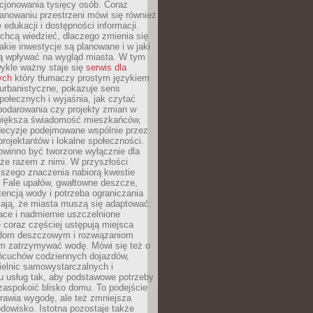
cjonowania tysięcy osób. Coraz
lanowaniu przestrzeni mówi się również
 edukacji i dostępności informacji.
chcą wiedzieć, dlaczego zmienia się
jakie inwestycje są planowane i w jaki
 wpływać na wygląd miasta. W tym
ykle ważny staje się
serwis dla
ych
który tłumaczy prostym językiem
urbanistyczne, pokazuje sens
społecznych i wyjaśnia, jak czytać
podarowania czy projekty zmian w
 większa świadomość mieszkańców,
decyzje podejmowane wspólnie przez
rojektantów i lokalne społeczności.
owinno być tworzone wyłącznie dla
akże razem z nimi. W przyszłości
kszego znaczenia nabiorą kwestie
 Fale upałów, gwałtowne deszcze,
tencją wody i potrzeba ograniczania
iają, że miasta muszą się adaptować.
ce i nadmiernie uszczelnione
 coraz częściej ustępują miejsca
rodom deszczowym i rozwiązaniom
m zatrzymywać wodę. Mówi się też o
ańcuchów codziennych dojazdów,
ielnic samowystarczalnych i
u usług tak, aby podstawowe potrzeby
zaspokoić blisko domu. To podejście
prawia wygodę, ale też zmniejsza
odowisko. Istotna pozostaje także