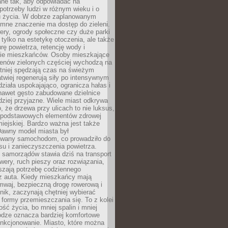
ane tak, aby odpowiadać na
potrzeby ludzi w różnym wieku i o
u życia. W dobrze zaplanowanym
omne znaczenie ma dostęp do zieleni.
ery, ogrody społeczne czy duże parki
 tylko na estetykę otoczenia, ale także
rę powietrza, retencję wody i
e mieszkańców. Osoby mieszkające
renów zielonych częściej wychodzą na
tniej spędzają czas na świeżym
łatwiej regenerują siły po intensywnym
 działa uspokajająco, ogranicza hałas i
nawet gęsto zabudowane dzielnice
rdziej przyjazne. Wiele miast odkrywa
, że drzewa przy ulicach to nie luksus,
z podstawowych elementów zdrowej
miejskiej. Bardzo ważna jest także
Dawny model miasta był
wany samochodom, co prowadziło do
su i zanieczyszczenia powietrza.
 samorządów stawia dziś na transport
owery, ruch pieszy oraz rozwiązania,
szają potrzebę codziennego
 z auta. Kiedy mieszkańcy mają
mwaj, bezpieczną drogę rowerową i
nik, zaczynają chętniej wybierać
 formy przemieszczania się. To z kolei
ość życia, bo mniej spalin i mniej
odze oznacza bardziej komfortowe
unkcjonowanie. Miasto, które można