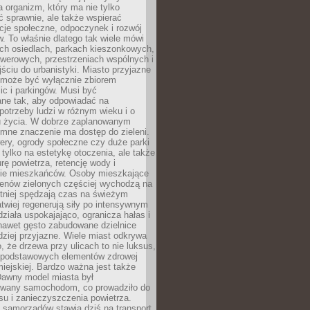
a organizm, który ma nie tylko
 sprawnie, ale także wspierać
acje społeczne, odpoczynek i rozwój
 To właśnie dlatego tak wiele mówi
ych osiedlach, parkach kieszonkowych,
werowych, przestrzeniach wspólnych i
ciu do urbanistyki. Miasto przyjazne
e może być wyłącznie zbiorem
ic i parkingów. Musi być
ane tak, aby odpowiadać na
potrzeby ludzi w różnym wieku i o
u życia. W dobrze zaplanowanym
omne znaczenie ma dostęp do zieleni.
ery, ogrody społeczne czy duże parki
 tylko na estetykę otoczenia, ale także
rę powietrza, retencję wody i
e mieszkańców. Osoby mieszkające
renów zielonych częściej wychodzą na
tniej spędzają czas na świeżym
łatwiej regenerują siły po intensywnym
 działa uspokajająco, ogranicza hałas i
nawet gęsto zabudowane dzielnice
rdziej przyjazne. Wiele miast odkrywa
, że drzewa przy ulicach to nie luksus,
z podstawowych elementów zdrowej
miejskiej. Bardzo ważna jest także
Dawny model miasta był
wany samochodom, co prowadziło do
su i zanieczyszczenia powietrza.
 samorządów stawia dziś na transport