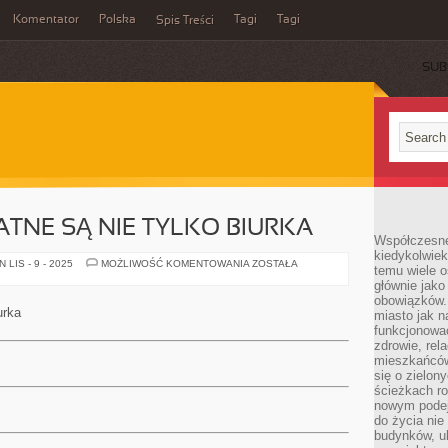
Komentator
Polska
Tagi
Tagi
Spis Treści
SUB
ATNE SĄ NIE TYLKO BIURKA
Współczesne 
kiedykolwiek
W
LIS - 9 - 2025
MOŻLIWOŚĆ KOMENTOWANIA
ZOSTAŁA
temu wiele o
BIURZE
głównie jako
PRZYDATNE
SĄ
obowiązków.
NIE
urka
miasto jak n
TYLKO
BIURKA
funkcjonować
zdrowie, rel
mieszkańców.
się o zielon
ścieżkach ro
nowym podejś
do życia ni
budynków, ul