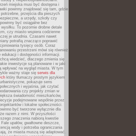
rzeń miejska musi być dostępna i
Ławki powinny znajdować się tam, gdzie
potrzebne, przejścia dla pieszych
ezpieczne, a urzędy, szkoły czy
 powinny być osiągalne bez
wysiłku. To pozornie drobne detale
tym, czy miasto wspiera codzienne
aczej je utrudnia. Czasami nawet
miany potrafią znacząco poprawić
cjonowania tysięcy osób. Coraz
lanowaniu przestrzeni mówi się również
 edukacji i dostępności informacji.
chcą wiedzieć, dlaczego zmienia się
jakie inwestycje są planowane i w jaki
 wpływać na wygląd miasta. W tym
ykle ważny staje się
serwis dla
ych
który tłumaczy prostym językiem
urbanistyczne, pokazuje sens
społecznych i wyjaśnia, jak czytać
podarowania czy projekty zmian w
 większa świadomość mieszkańców,
decyzje podejmowane wspólnie przez
rojektantów i lokalne społeczności.
owinno być tworzone wyłącznie dla
akże razem z nimi. W przyszłości
kszego znaczenia nabiorą kwestie
 Fale upałów, gwałtowne deszcze,
tencją wody i potrzeba ograniczania
iają, że miasta muszą się adaptować.