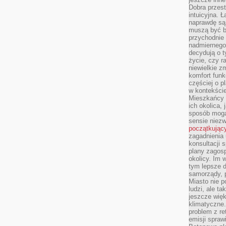
Dobra przest
intuicyjna. 
naprawdę są 
muszą być b
przychodnie
nadmiernego 
decydują o 
życie, czy r
niewielkie z
komfort funk
częściej o p
w kontekście
Mieszkańcy 
ich okolica, 
sposób mogą
sensie niezw
początkując
zagadnienia 
konsultacji 
plany zagos
okolicy. Im
tym lepsze 
samorządy, p
Miasto nie p
ludzi, ale t
jeszcze wię
klimatyczne.
problem z re
emisji spraw