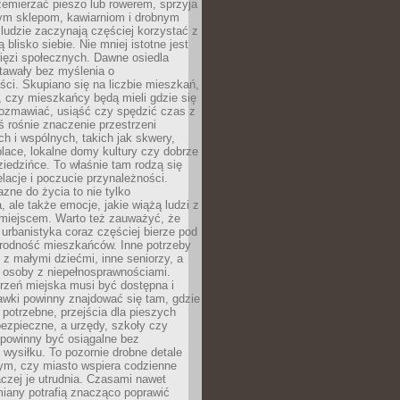
emierzać pieszo lub rowerem, sprzyja
nym sklepom, kawiarniom i drobnym
ludzie zaczynają częściej korzystać z
 blisko siebie. Nie mniej istotne jest
ięzi społecznych. Dawne osiedla
tawały bez myślenia o
ci. Skupiano się na liczbie mieszkań,
, czy mieszkańcy będą mieli gdzie się
rozmawiać, usiąść czy spędzić czas z
ś rośnie znaczenie przestrzeni
ch i wspólnych, takich jak skwery,
place, lokalne domy kultury czy dobrze
iedzińce. To właśnie tam rodzą się
elacje i poczucie przynależności.
azne do życia to nie tylko
a, ale także emocje, jakie wiążą ludzi z
miejscem. Warto też zauważyć, że
rbanistyka coraz częściej bierze pod
rodność mieszkańców. Inne potrzeby
 z małymi dziećmi, inne seniorzy, a
 osoby z niepełnosprawnościami.
rzeń miejska musi być dostępna i
Ławki powinny znajdować się tam, gdzie
potrzebne, przejścia dla pieszych
ezpieczne, a urzędy, szkoły czy
 powinny być osiągalne bez
wysiłku. To pozornie drobne detale
tym, czy miasto wspiera codzienne
aczej je utrudnia. Czasami nawet
miany potrafią znacząco poprawić