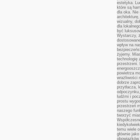
estetyka. L
które są har
dla oka. Nie
architekturę
wizualny, do
dla lokalneg
być luksuso
Wystarczy, ż
dostosowane
wpływ na na
bezpieczeńs
żyjemy. Mias
technologię
przestrzeni.
energooszczę
powietrza m
wrażliwości
dobrze zapro
przytłacza, 
odpoczynku, 
ludźmi i poc
prostu wygod
przestrzeń 
naszego funk
tworzyć mias
Współczesne 
kiedykolwiek
temu wiele o
głównie jako
obowiązków.