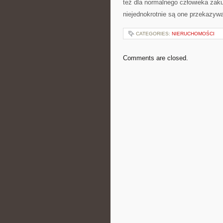
też dla normalnego człowieka zaku
niejednokrotnie są one przekazywa
CATEGORIES:
NIERUCHOMOŚCI
Comments are closed.