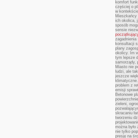
komfort funk
częściej o p
w kontekście
Mieszkańcy 
ich okolica, 
sposób mogą
sensie niezw
początkując
zagadnienia 
konsultacji 
plany zagos
okolicy. Im
tym lepsze 
samorządy, p
Miasto nie p
ludzi, ale t
jeszcze wię
klimatyczne.
problem z re
emisji spraw
Betonowe pla
powierzchnie
zieleni, og
pozwalający
skracaniu ł
tworzeniu dz
projektowani
można było 
nie tylko po
presję na śr