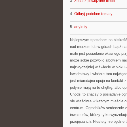
3.
Zobacz powiązane treści
4.
Odkryj podobne tematy
5.
artykuly
Najlepszym sposobem na bliskość 
nad morzem lub w górach bądź na s
mało jest posiadanie własnego pr
może sobie pozwolić albowiem naj
najzwyczajniej w świecie w bloku –
kwadratowy i właśnie tam najwięcej
jest miarodajna opcja na kontakt 
jedynie mają na to chętkę, albo o
Chodzi to znaczy o posiadanie og
się właściwie w każdym mieście o
centrum. Ogrodników serdecznie 
inwestorów, którzy tylko wyczeku
przejęcia ich. Niestety nie będzie