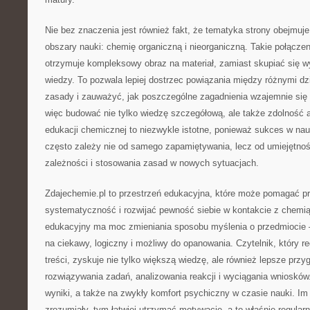
Nie bez znaczenia jest również fakt, że tematyka strony obejmu
obszary nauki: chemię organiczną i nieorganiczną. Takie połącze
otrzymuje kompleksowy obraz na materiał, zamiast skupiać się 
wiedzy. To pozwala lepiej dostrzec powiązania między różnymi d
zasady i zauważyć, jak poszczególne zagadnienia wzajemnie się 
więc budować nie tylko wiedzę szczegółową, ale także zdolność 
edukacji chemicznej to niezwykle istotne, ponieważ sukces w na
często zależy nie od samego zapamiętywania, lecz od umiejętno
zależności i stosowania zasad w nowych sytuacjach.
Zdajechemie.pl to przestrzeń edukacyjna, które może pomagać p
systematyczność i rozwijać pewność siebie w kontakcie z chemi
edukacyjny ma moc zmieniania sposobu myślenia o przedmiocie –
na ciekawy, logiczny i możliwy do opanowania. Czytelnik, który re
treści, zyskuje nie tylko większą wiedzę, ale również lepsze prz
rozwiązywania zadań, analizowania reakcji i wyciągania wniosków.
wyniki, a także na zwykły komfort psychiczny w czasie nauki. Im b
zrozumiały, tym łatwiej utrzymać motywację, a to właśnie regular