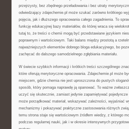
przejrzysty, bez zbędnego przeładowania i bez utraty merytoryczn
odwiedzający zdajechemie.pl może szukać zarówno krótkiego wyj
pojęcia, jak i dłuższego opracowania całego zagadnienia. To spra
funkcję edukacyjnej bazy materiałów, do której wraca się wielokro
tutaj to, że treści o chemii mogą być przedstawiane językiem ni
poprawnym i wartościowym. Taki balans między prostotą a rzeteln
najważniejszych elementów dobrego bloga edukacyjnego, bo pozwa
zachęcać do dalszego samodzielnego zgłębiania materiału.
W świecie szybkich informacji i krótkich treści szczególnego znac
które oferują merytoryczne opracowania. Zdajechemie.pl może by
miejscem, gdzie chemia nie jest uproszczona do pustych sloganó
sposób, który pomaga naprawdę ją opanować. To ważne zwłaszcza
uczyć się skutecznie, zamiast jedynie zapamiętywać pojedyncze f
może porządkować materiał, wskazywać zależności, wyjaśniać wy
mechanizmy i pokazywać praktyczne zastosowania różnych związk
temu strona staje się wartościowym źródłem wiedzy, z którego 
podczas regularnej nauki, jak i w okresie intensywnych przygot
matury.