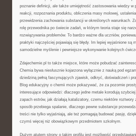
poznanie definicji, ale także umiejętność zastosowania wiedzy w 
reakcji, rozpoznania produktu, obliczenia masy molowej, ustalenia
przewidzenia zachowania substancji w określonych warunkach. Z
rolę przewodnika po świecie zadań, w którym teoria staje się na
rozwiązywania problemów. To bardzo ważne dla uczniów, ponieważ
praktyki najczęściej pojawiają się błędy. Im lepiej wyjaśnione są 
samodzielne myślenie i pewniejsze wykonywanie kolejnych ćwicz
Zdajechemie.pl to także miejsce, które może pobudzać zainteres
Chemia bywa niesłusznie kojarzona wyłącznie z nauką pod egza
dziedziną pełną fascynujących zjawisk, odkryć, doświadczeń i p
Blog edukacyjny o chemii może pokazywać, że za pozornie prosty
interesujące odpowiedzi: dlaczego jedne metale korodują szybciej 
zapach estrów, jak działają katalizatory, czemu niektóre roztwory 
sposób przebiega spalanie, dlaczego pewne substancje przewodzą 
treści nie tylko wyjaśniają, ale też pomagają budować pasję, dzięk
czymś więcej niż obowiązkowym przedmiotem szkolnym.
Dużym atutem strony o takim profilu jest możliwość przedstawia