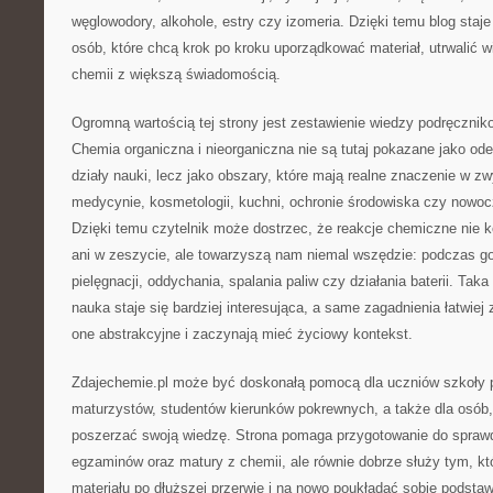
węglowodory, alkohole, estry czy izomeria. Dzięki temu blog sta
osób, które chcą krok po kroku uporządkować materiał, utrwalić 
chemii z większą świadomością.
Ogromną wartością tej strony jest zestawienie wiedzy podręczni
Chemia organiczna i nieorganiczna nie są tutaj pokazane jako od
działy nauki, lecz jako obszary, które mają realne znaczenie w z
medycynie, kosmetologii, kuchni, ochronie środowiska czy nowo
Dzięki temu czytelnik może dostrzec, że reakcje chemiczne nie ko
ani w zeszycie, ale towarzyszą nam niemal wszędzie: podczas g
pielęgnacji, oddychania, spalania paliw czy działania baterii. Tak
nauka staje się bardziej interesująca, a same zagadnienia łatwiej
one abstrakcyjne i zaczynają mieć życiowy kontekst.
Zdajechemie.pl może być doskonałą pomocą dla uczniów szkoły po
maturzystów, studentów kierunków pokrewnych, a także dla osób, 
poszerzać swoją wiedzę. Strona pomaga przygotowanie do spraw
egzaminów oraz matury z chemii, ale równie dobrze służy tym, kt
materiału po dłuższej przerwie i na nowo poukładać sobie podstaw