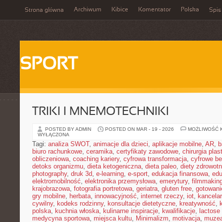
Archiwum
Kibice
Komentator
Polska
Strona główna
Spis
SPORT
TRIKI I MNEMOTECHNIKI
POSTED BY ADMIN
POSTED ON MAR - 19 - 2026
MOŻLIWOŚĆ 
WYŁĄCZONA
Tagi:
analiza SWOT
,
animacje dla dzieci
,
aplikacje mobilne
,
AR
,
b
biuro rachunkowe
,
ceramika
,
certyfikaty zawodowe
,
chirurgia pla
obliczeniowa
,
coaching kariery
,
cyfrowa transformacja
,
cyfrowe b
detoks organizmu
,
dieta ketogeniczna
,
dieta paleo
,
diety zdrowot
photography
,
druk 3d
,
e-learning
,
e-sport
,
edukacja finansowa
,
edu
elektromobilność
,
elektronika przemysłowa
,
emerytury
,
filmmakin
krajobrazowa
,
fotografia portretowa
,
geriatra
,
gluten free
,
gotowan
gry mobilne
,
herbata
,
innowacyjność
,
internet rzeczy
,
iot
,
kancelar
cywilny
,
kodeks rodzinny
,
konsultacje dietetyczne
,
kreatywność
,
polska
,
kuchnia włoska
,
kulinarne inspiracje
,
kwalifikacje
,
lactose 
medycyna sportowa
,
miejsca kultu
,
Minimalizm
,
motivacja
,
muze