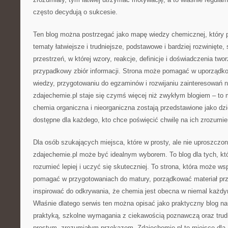
często decydują o sukcesie.
Ten blog można postrzegać jako mapę wiedzy chemicznej, który 
tematy łatwiejsze i trudniejsze, podstawowe i bardziej rozwinięte, 
przestrzeń, w której wzory, reakcje, definicje i doświadczenia two
przypadkowy zbiór informacji. Strona może pomagać w uporządkow
wiedzy, przygotowaniu do egzaminów i rozwijaniu zainteresowań 
zdajechemie.pl staje się czymś więcej niż zwykłym blogiem – to 
chemia organiczna i nieorganiczna zostają przedstawione jako dz
dostępne dla każdego, kto chce poświęcić chwilę na ich zrozumie
Dla osób szukających miejsca, które w prosty, ale nie uproszcz
zdajechemie.pl może być idealnym wyborem. To blog dla tych, któ
rozumieć lepiej i uczyć się skuteczniej. To strona, która może w
pomagać w przygotowaniach do matury, porządkować materiał pr
inspirować do odkrywania, że chemia jest obecna w niemal każd
Właśnie dlatego serwis ten można opisać jako praktyczny blog na
praktyką, szkolne wymagania z ciekawością poznawczą oraz trud
prostym, zrozumiałym przekazem. Zdajechemie.pl to miejsce dla 