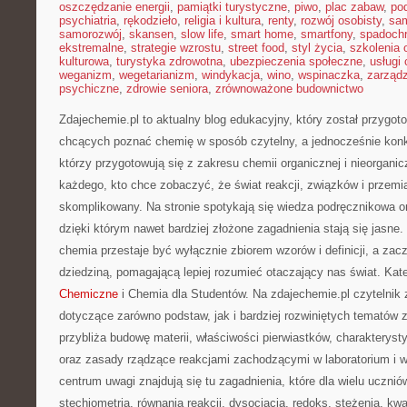
oszczędzanie energii
,
pamiątki turystyczne
,
piwo
,
plac zabaw
,
pod
psychiatria
,
rękodzieło
,
religia i kultura
,
renty
,
rozwój osobisty
,
sam
samorozwój
,
skansen
,
slow life
,
smart home
,
smartfony
,
spadochr
ekstremalne
,
strategie wzrostu
,
street food
,
styl życia
,
szkolenia 
kulturowa
,
turystyka zdrowotna
,
ubezpieczenia społeczne
,
usługi
weganizm
,
wegetarianizm
,
windykacja
,
wino
,
wspinaczka
,
zarząd
psychiczne
,
zdrowie seniora
,
zrównoważone budownictwo
Zdajechemie.pl to aktualny blog edukacyjny, który został przygo
chcących poznać chemię w sposób czytelny, a jednocześnie konkr
którzy przygotowują się z zakresu chemii organicznej i nieorganicz
każdego, kto chce zobaczyć, że świat reakcji, związków i przemi
skomplikowany. Na stronie spotykają się wiedza podręcznikowa o
dzięki którym nawet bardziej złożone zagadnienia stają się jasne. 
chemia przestaje być wyłącznie zbiorem wzorów i definicji, a za
dziedziną, pomagającą lepiej rozumieć otaczający nas świat. Kate
Chemiczne
i Chemia dla Studentów. Na zdajechemie.pl czytelnik 
dotyczące zarówno podstaw, jak i bardziej rozwiniętych tematów
przybliża budowę materii, właściwości pierwiastków, charaktery
oraz zasady rządzące reakcjami zachodzącymi w laboratorium i 
centrum uwagi znajdują się tu zagadnienia, które dla wielu uczniów
stechiometria, równania reakcji, dysocjacja, redoks, stężenia, kw