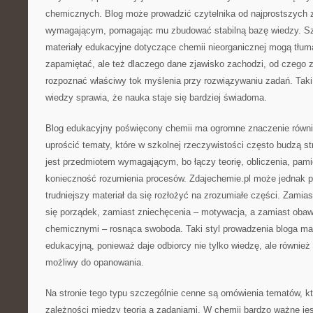
chemicznych. Blog może prowadzić czytelnika od najprostszych z
wymagającym, pomagając mu zbudować stabilną bazę wiedzy. Szc
materiały edukacyjne dotyczące chemii nieorganicznej mogą tłum
zapamiętać, ale też dlaczego dane zjawisko zachodzi, od czego za
rozpoznać właściwy tok myślenia przy rozwiązywaniu zadań. Tak
wiedzy sprawia, że nauka staje się bardziej świadoma.
Blog edukacyjny poświęcony chemii ma ogromne znaczenie również
uprościć tematy, które w szkolnej rzeczywistości często budzą st
jest przedmiotem wymagającym, bo łączy teorię, obliczenia, pami
konieczność rozumienia procesów. Zdajechemie.pl może jednak 
trudniejszy materiał da się rozłożyć na zrozumiałe części. Zamia
się porządek, zamiast zniechęcenia – motywacja, a zamiast oba
chemicznymi – rosnąca swoboda. Taki styl prowadzenia bloga m
edukacyjną, ponieważ daje odbiorcy nie tylko wiedzę, ale również 
możliwy do opanowania.
Na stronie tego typu szczególnie cenne są omówienia tematów, k
zależności między teorią a zadaniami. W chemii bardzo ważne jest