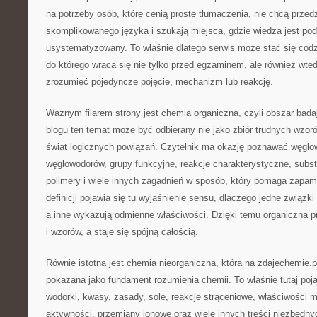
na potrzeby osób, które cenią proste tłumaczenia, nie chcą przed
skomplikowanego języka i szukają miejsca, gdzie wiedza jest po
usystematyzowany. To właśnie dlatego serwis może stać się co
do którego wraca się nie tylko przed egzaminem, ale również wtedy
zrozumieć pojedyncze pojęcie, mechanizm lub reakcję.
Ważnym filarem strony jest chemia organiczna, czyli obszar bada
blogu ten temat może być odbierany nie jako zbiór trudnych wzoró
świat logicznych powiązań. Czytelnik ma okazję poznawać węglo
węglowodorów, grupy funkcyjne, reakcje charakterystyczne, substy
polimery i wiele innych zagadnień w sposób, który pomaga zapa
definicji pojawia się tu wyjaśnienie sensu, dlaczego jedne związk
a inne wykazują odmienne właściwości. Dzięki temu organiczna p
i wzorów, a staje się spójną całością.
Równie istotna jest chemia nieorganiczna, która na zdajechemie.
pokazana jako fundament rozumienia chemii. To właśnie tutaj pojawi
wodorki, kwasy, zasady, sole, reakcje strąceniowe, właściwości met
aktywności, przemiany jonowe oraz wiele innych treści niezbędn