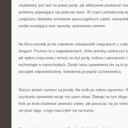
zbudowany jest test na prawo jazdy, jak efektywnie powtarzać mat
problemy pojawiające się podczas testu. W części poświęconej 
znajdziesz dokładne omówienie poszczególnych zadań, wskazówk
osoba oceniająca oraz sposoby opanowania nerwów.
Na Mszczesniak.pl nie zabraknie ciekawostek związanych z cod
drogach. Piszesz tu o zagadanieniach, które potrafią zaskoczyć k
jak wpływ zmęczenia i emocji na styl jazdy, kultura i uprzejmoś
technologie w samochodach. Dzięki temu uprawnienia nie są tu t
początek odpowiedzialnej, świadomej przygody za kierownicą.
Dużym atutem serwisu są porady dla osób po zdaniu egzaminu. W
uzyskaniu uprawnień wciąż ma sporo obaw. Dlatego na tym blogu 
krok po kroku budować pewność siebie, jak poruszać się po mieśc
nie psuć tego, czego nauczyłeś się na kursie.