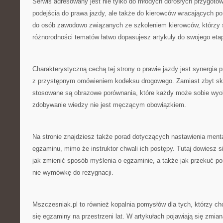
Serwis adresowany jest nie tylko do młodych dorosłych przygoto
podejścia do prawa jazdy, ale także do kierowców wracających po
do osób zawodowo związanych ze szkoleniem kierowców, którzy sz
różnorodności tematów łatwo dopasujesz artykuły do swojego etap
Charakterystyczną cechą tej strony o prawie jazdy jest synergia
z przystępnym omówieniem kodeksu drogowego. Zamiast zbyt sko
stosowane są obrazowe porównania, które każdy może sobie wyob
zdobywanie wiedzy nie jest męczącym obowiązkiem.
Na stronie znajdziesz także porad dotyczących nastawienia menta
egzaminu, mimo że instruktor chwali ich postępy. Tutaj dowiesz si
jak zmienić sposób myślenia o egzaminie, a także jak przekuć p
nie wymówkę do rezygnacji.
Mszczesniak.pl to również kopalnia pomysłów dla tych, którzy ch
się egzaminy na przestrzeni lat. W artykułach pojawiają się zmia