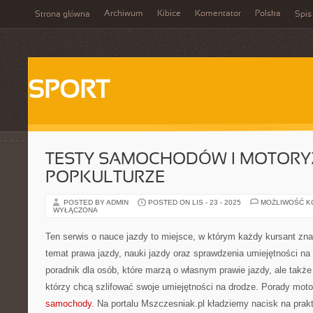
Archiwum
Kibice
Komentator
Polska
Strona główna
Spis
SPORT
TESTY SAMOCHODÓW I MOTORY
POPKULTURZE
POSTED BY ADMIN
POSTED ON LIS - 23 - 2025
MOŻLIWOŚĆ 
WYŁĄCZONA
Ten serwis o nauce jazdy to miejsce, w którym każdy kursant znaj
temat prawa jazdy, nauki jazdy oraz sprawdzenia umiejętności
poradnik dla osób, które marzą o własnym prawie jazdy, ale takż
którzy chcą szlifować swoje umiejętności na drodze. Porady mot
samochody
. Na portalu Mszczesniak.pl kładziemy nacisk na prakt