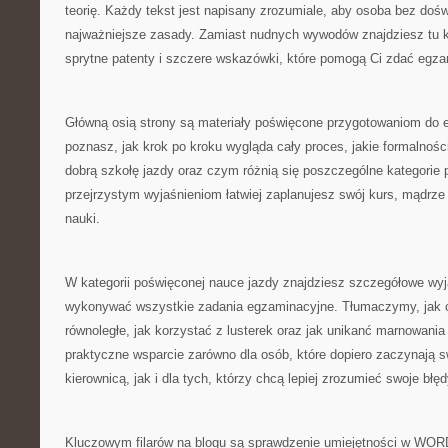
teorię. Każdy tekst jest napisany zrozumiale, aby osoba bez doś
najważniejsze zasady. Zamiast nudnych wywodów znajdziesz tu k
sprytne patenty i szczere wskazówki, które pomogą Ci zdać egza
Główną osią strony są materiały poświęcone przygotowaniom do e
poznasz, jak krok po kroku wygląda cały proces, jakie formalności
dobrą szkołę jazdy oraz czym różnią się poszczególne kategorie 
przejrzystym wyjaśnieniom łatwiej zaplanujesz swój kurs, mądrze
nauki.
W kategorii poświęconej nauce jazdy znajdziesz szczegółowe wyja
wykonywać wszystkie zadania egzaminacyjne. Tłumaczymy, jak
równoległe, jak korzystać z lusterek oraz jak unikanć marnowania
praktyczne wsparcie zarówno dla osób, które dopiero zaczynają 
kierownicą, jak i dla tych, którzy chcą lepiej zrozumieć swoje błęd
Kluczowym filarów na blogu są sprawdzenie umiejętności w WORD