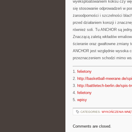
wyeksploatowaniem koksu czy węgl
się stosowanie odprowadzeń w po
żaroodporności i szczelności bla
przed działaniem korozji i znaczn
również soli. Tu ANCHOR są jedny
Znaczącą zaletą wkładów emaliow
ścieranie oraz gwałtowne zmiany 
ANCHOR jest względnie wysoka cen
przeznaczeniem schodzi mimo wsz
1.
felietony
2.
http://basketball-meerane.de/spi
3.
http://battletech-berlin.de/spis-t
4.
felietony
5.
wpisy
CATEGORIES:
WYKOŃCZENIA WNĘ
Comments are closed.