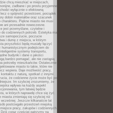
udzie chcą mieszkać w miejscach,
monijne, zadbane i po prostu przyjemne
 chodzi wyłącznie o efektowną
, lecz o spójność przestrzeni, porządek
bry dobór materiałów oraz szacunek
o charakteru. Piękne miasto nie musi
we ani przesadnie nowoczesne.
e jest przemyślane, czytelne i
 do codziennych potrzeb. Estetyka ma
sze samopoczucie, poczucie
twa i dumę z miejsca, w którym
ta przyszłości będą musiały łączyć
 z humanistycznym podejściem do
 Inteligentne systemy transportu,
dne budynki i dane o jakości
ogą bardzo pomagać, ale nie zastąpią
 na potrzeby mieszkańców. Ostatecznie
jektowane miasto to takie, które nie
lecz wspiera. Daje możliwość pracy,
kontaktu z naturą, spotkań z innymi
zucia, że codzienne życie może być po
niejsze. Im szybciej zrozumiemy, że
miejska wpływa na każdy aspekt
cjonowania, tym łatwiej będzie
ta, w których naprawdę chce się żyć.
miasta zmieniają się szybciej niż
 wcześniej. Jeszcze kilkanaście lat
sób postrzegało przestrzeń miejską
 miejsce pracy, zakupów i codziennych
 Dziś coraz częściej patrzymy na