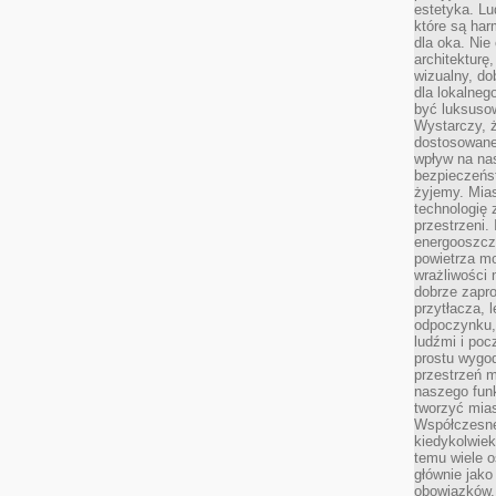
estetyka. L
które są har
dla oka. Nie
architekturę
wizualny, do
dla lokalneg
być luksuso
Wystarczy, ż
dostosowane
wpływ na na
bezpieczeńs
żyjemy. Mias
technologię
przestrzeni.
energooszczę
powietrza m
wrażliwości
dobrze zapro
przytłacza, 
odpoczynku, 
ludźmi i poc
prostu wygod
przestrzeń 
naszego funk
tworzyć mias
Współczesne 
kiedykolwiek
temu wiele o
głównie jako
obowiązków.