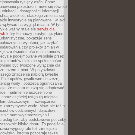
cjonowania tysięcy osób. Coraz
lanowaniu przestrzeni mówi się również
 edukacji i dostępności informacji.
chcą wiedzieć, dlaczego zmienia się
jakie inwestycje są planowane i w jaki
 wpływać na wygląd miasta. W tym
ykle ważny staje się
serwis dla
ych
który tłumaczy prostym językiem
urbanistyczne, pokazuje sens
społecznych i wyjaśnia, jak czytać
podarowania czy projekty zmian w
 większa świadomość mieszkańców,
decyzje podejmowane wspólnie przez
rojektantów i lokalne społeczności.
owinno być tworzone wyłącznie dla
akże razem z nimi. W przyszłości
kszego znaczenia nabiorą kwestie
 Fale upałów, gwałtowne deszcze,
tencją wody i potrzeba ograniczania
iają, że miasta muszą się adaptować.
ce i nadmiernie uszczelnione
 coraz częściej ustępują miejsca
rodom deszczowym i rozwiązaniom
m zatrzymywać wodę. Mówi się też o
ańcuchów codziennych dojazdów,
ielnic samowystarczalnych i
u usług tak, aby podstawowe potrzeby
zaspokoić blisko domu. To podejście
prawia wygodę, ale też zmniejsza
odowisko. Istotna pozostaje także