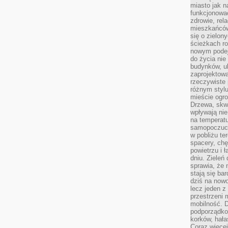
miasto jak n
funkcjonować
zdrowie, rel
mieszkańców.
się o zielon
ścieżkach ro
nowym podejś
do życia ni
budynków, ul
zaprojektow
rzeczywiste 
różnym styl
mieście ogr
Drzewa, skw
wpływają nie
na temperatu
samopoczuci
w pobliżu te
spacery, chę
powietrzu i 
dniu. Zieleń
sprawia, że 
stają się ba
dziś na nowo
lecz jeden 
przestrzeni 
mobilność. 
podporządko
korków, hała
Coraz więcej