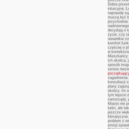
Dobra przest
intuicyjna. 
naprawdę są 
muszą być b
przychodnie
nadmiernego 
decydują o 
życie, czy r
niewielkie z
komfort funk
częściej o p
w kontekście
Mieszkańcy 
ich okolica, 
sposób mogą
sensie niezw
początkując
zagadnienia 
konsultacji 
plany zagos
okolicy. Im
tym lepsze 
samorządy, p
Miasto nie p
ludzi, ale t
jeszcze wię
klimatyczne.
problem z re
emisji spraw