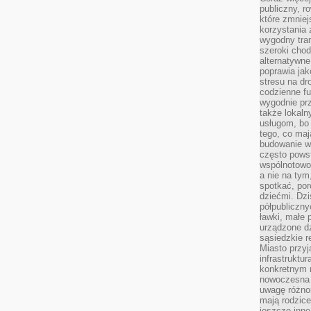
publiczny, r
które zmniej
korzystania
wygodny tra
szeroki chod
alternatywne
poprawia jak
stresu na dr
codzienne f
wygodnie prz
także lokal
usługom, bo 
tego, co mają
budowanie w
często pows
wspólnotowoś
a nie na tym
spotkać, po
dziećmi. Dzi
półpubliczny
ławki, małe 
urządzone dz
sąsiedzkie r
Miasto przyj
infrastruktur
konkretnym 
nowoczesna u
uwagę różno
mają rodzice
jeszcze inne