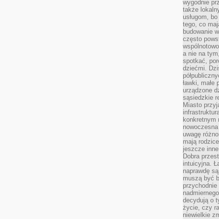
wygodnie prz
także lokal
usługom, bo 
tego, co mają
budowanie w
często pows
wspólnotowoś
a nie na tym
spotkać, po
dziećmi. Dzi
półpubliczny
ławki, małe 
urządzone dz
sąsiedzkie r
Miasto przyj
infrastruktur
konkretnym 
nowoczesna u
uwagę różno
mają rodzice
jeszcze inne
Dobra przest
intuicyjna. 
naprawdę są 
muszą być b
przychodnie
nadmiernego 
decydują o 
życie, czy r
niewielkie z