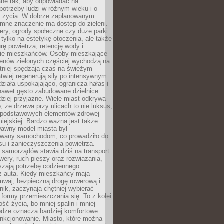
ane tak, aby odpowiadać na
potrzeby ludzi w różnym wieku i o
u życia. W dobrze zaplanowanym
omne znaczenie ma dostęp do zieleni.
ery, ogrody społeczne czy duże parki
 tylko na estetykę otoczenia, ale także
rę powietrza, retencję wody i
e mieszkańców. Osoby mieszkające
renów zielonych częściej wychodzą na
tniej spędzają czas na świeżym
łatwiej regenerują siły po intensywnym
 działa uspokajająco, ogranicza hałas i
nawet gęsto zabudowane dzielnice
rdziej przyjazne. Wiele miast odkrywa
, że drzewa przy ulicach to nie luksus,
z podstawowych elementów zdrowej
miejskiej. Bardzo ważna jest także
Dawny model miasta był
wany samochodom, co prowadziło do
su i zanieczyszczenia powietrza.
 samorządów stawia dziś na transport
owery, ruch pieszy oraz rozwiązania,
szają potrzebę codziennego
 z auta. Kiedy mieszkańcy mają
mwaj, bezpieczną drogę rowerową i
nik, zaczynają chętniej wybierać
 formy przemieszczania się. To z kolei
ość życia, bo mniej spalin i mniej
odze oznacza bardziej komfortowe
unkcjonowanie. Miasto, które można