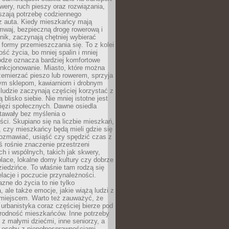
owery, ruch pieszy oraz rozwiązania,
szają potrzebę codziennego
 z auta. Kiedy mieszkańcy mają
mwaj, bezpieczną drogę rowerową i
nik, zaczynają chętniej wybierać
 formy przemieszczania się. To z kolei
ość życia, bo mniej spalin i mniej
odze oznacza bardziej komfortowe
unkcjonowanie. Miasto, które można
emierzać pieszo lub rowerem, sprzyja
nym sklepom, kawiarniom i drobnym
ludzie zaczynają częściej korzystać z
 blisko siebie. Nie mniej istotne jest
ięzi społecznych. Dawne osiedla
tawały bez myślenia o
ci. Skupiano się na liczbie mieszkań,
, czy mieszkańcy będą mieli gdzie się
rozmawiać, usiąść czy spędzić czas z
ś rośnie znaczenie przestrzeni
ch i wspólnych, takich jak skwery,
place, lokalne domy kultury czy dobrze
iedzińce. To właśnie tam rodzą się
elacje i poczucie przynależności.
azne do życia to nie tylko
a, ale także emocje, jakie wiążą ludzi z
miejscem. Warto też zauważyć, że
rbanistyka coraz częściej bierze pod
rodność mieszkańców. Inne potrzeby
 z małymi dziećmi, inne seniorzy, a
 osoby z niepełnosprawnościami.