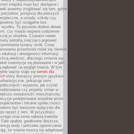
rzeń miejska musi być dostępna i
Ławki powinny znajdować się tam, gdzie
potrzebne, przejścia dla pieszych
ezpieczne, a urzędy, szkoły czy
 powinny być osiągalne bez
wysiłku. To pozornie drobne detale
tym, czy miasto wspiera codzienne
aczej je utrudnia. Czasami nawet
miany potrafią znacząco poprawić
cjonowania tysięcy osób. Coraz
lanowaniu przestrzeni mówi się również
 edukacji i dostępności informacji.
chcą wiedzieć, dlaczego zmienia się
jakie inwestycje są planowane i w jaki
 wpływać na wygląd miasta. W tym
ykle ważny staje się
serwis dla
ych
który tłumaczy prostym językiem
urbanistyczne, pokazuje sens
społecznych i wyjaśnia, jak czytać
podarowania czy projekty zmian w
 większa świadomość mieszkańców,
decyzje podejmowane wspólnie przez
rojektantów i lokalne społeczności.
owinno być tworzone wyłącznie dla
akże razem z nimi. W przyszłości
kszego znaczenia nabiorą kwestie
 Fale upałów, gwałtowne deszcze,
tencją wody i potrzeba ograniczania
iają, że miasta muszą się adaptować.