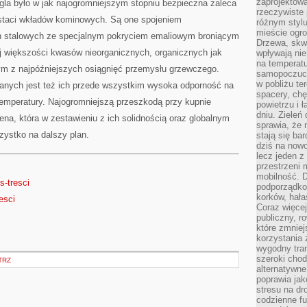
zaprojektow
a było w jak najogromniejszym stopniu bezpieczna zaleca
rzeczywiste 
staci wkładów kominowych. Są one spojeniem
różnym styl
mieście ogr
ch stalowych ze specjalnym pokryciem emaliowym broniącym
Drzewa, skw
ej większości kwasów nieorganicznych, organicznych jak
wpływają nie
na temperatu
m z najpóźniejszych osiągnięć przemysłu grzewczego.
samopoczuci
w pobliżu te
anych jest też ich przede wszystkim wysoka odporność na
spacery, chę
temperatury. Najogromniejszą przeszkodą przy kupnie
powietrzu i 
dniu. Zieleń
a, która w zestawieniu z ich solidnością oraz globalnym
sprawia, że 
ystko na dalszy plan.
stają się ba
dziś na nowo
lecz jeden 
przestrzeni 
mobilność. 
s-tresci
podporządko
korków, hała
resci
Coraz więcej
publiczny, r
które zmniej
korzystania
wygodny tra
szeroki chod
TRZ
alternatywne
poprawia jak
stresu na dr
codzienne f