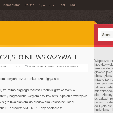
Komentator
Polska
Tagi
Tagi
Spis Treści
SUB
 CZĘSTO NIE WSKAZYWALI
Współczesne 
kiedykolwiek
SKORO
 WRZ - 30 - 2025
MOŻLIWOŚĆ KOMENTOWANIA
ZOSTAŁA
temu wiele o
RODZICE
głównie jako
CZĘSTO
NIE
obowiązków.
WSKAZYWALI
 kominowych bez ustanku prześcigają się
miasto jak n
funkcjonować
zdrowie, rel
i, że mimo ciągłego rozrostu technik grzewczych w
mieszkańców.
się o zielon
systemy nagrzewane węglem czy koksem. Spalanie tworzywa
ścieżkach ro
y się z uwalnianiem do środowiska kolosalnej ilości
nowym podejś
do życia ni
ancji – sprawdź ANCHOR. Żeby opalanie z
budynków, ul