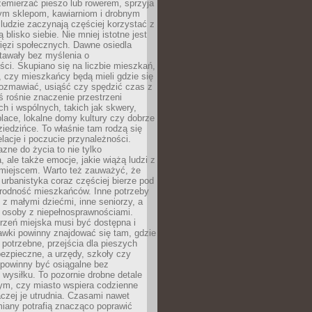
emierzać pieszo lub rowerem, sprzyja
nym sklepom, kawiarniom i drobnym
ludzie zaczynają częściej korzystać z
 blisko siebie. Nie mniej istotne jest
ięzi społecznych. Dawne osiedla
tawały bez myślenia o
ci. Skupiano się na liczbie mieszkań,
, czy mieszkańcy będą mieli gdzie się
rozmawiać, usiąść czy spędzić czas z
ś rośnie znaczenie przestrzeni
ch i wspólnych, takich jak skwery,
place, lokalne domy kultury czy dobrze
iedzińce. To właśnie tam rodzą się
elacje i poczucie przynależności.
azne do życia to nie tylko
a, ale także emocje, jakie wiążą ludzi z
miejscem. Warto też zauważyć, że
rbanistyka coraz częściej bierze pod
rodność mieszkańców. Inne potrzeby
 z małymi dziećmi, inne seniorzy, a
 osoby z niepełnosprawnościami.
rzeń miejska musi być dostępna i
Ławki powinny znajdować się tam, gdzie
potrzebne, przejścia dla pieszych
ezpieczne, a urzędy, szkoły czy
 powinny być osiągalne bez
wysiłku. To pozornie drobne detale
tym, czy miasto wspiera codzienne
aczej je utrudnia. Czasami nawet
miany potrafią znacząco poprawić