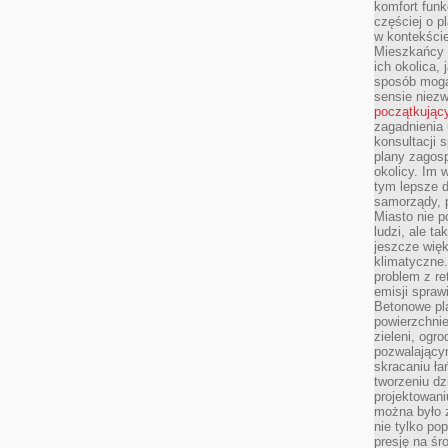
komfort funk
częściej o p
w kontekście
Mieszkańcy 
ich okolica, 
sposób mogą
sensie niezw
początkując
zagadnienia 
konsultacji 
plany zagos
okolicy. Im
tym lepsze 
samorządy, p
Miasto nie p
ludzi, ale t
jeszcze wię
klimatyczne.
problem z re
emisji spraw
Betonowe pla
powierzchnie
zieleni, og
pozwalający
skracaniu ł
tworzeniu dz
projektowani
można było 
nie tylko po
presję na śr