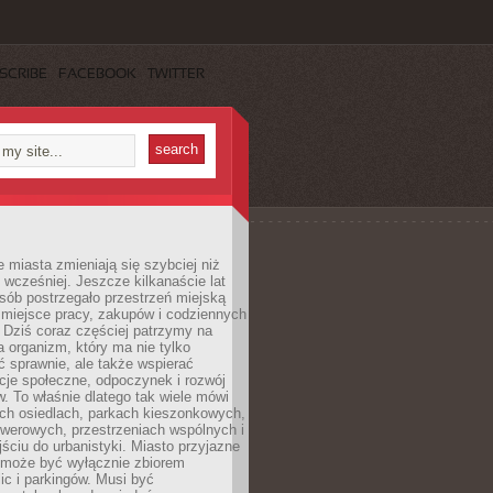
SCRIBE
FACEBOOK
TWITTER
miasta zmieniają się szybciej niż
 wcześniej. Jeszcze kilkanaście lat
sób postrzegało przestrzeń miejską
 miejsce pracy, zakupów i codziennych
 Dziś coraz częściej patrzymy na
a organizm, który ma nie tylko
 sprawnie, ale także wspierać
acje społeczne, odpoczynek i rozwój
 To właśnie dlatego tak wiele mówi
ych osiedlach, parkach kieszonkowych,
werowych, przestrzeniach wspólnych i
ciu do urbanistyki. Miasto przyjazne
e może być wyłącznie zbiorem
ic i parkingów. Musi być