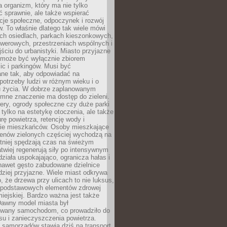
a organizm, który ma nie tylko
 sprawnie, ale także wspierać
acje społeczne, odpoczynek i rozwój
 To właśnie dlatego tak wiele mówi
ych osiedlach, parkach kieszonkowych,
werowych, przestrzeniach wspólnych i
ciu do urbanistyki. Miasto przyjazne
e może być wyłącznie zbiorem
ic i parkingów. Musi być
ane tak, aby odpowiadać na
potrzeby ludzi w różnym wieku i o
u życia. W dobrze zaplanowanym
omne znaczenie ma dostęp do zieleni.
ery, ogrody społeczne czy duże parki
 tylko na estetykę otoczenia, ale także
rę powietrza, retencję wody i
e mieszkańców. Osoby mieszkające
renów zielonych częściej wychodzą na
tniej spędzają czas na świeżym
łatwiej regenerują siły po intensywnym
 działa uspokajająco, ogranicza hałas i
nawet gęsto zabudowane dzielnice
rdziej przyjazne. Wiele miast odkrywa
, że drzewa przy ulicach to nie luksus,
z podstawowych elementów zdrowej
miejskiej. Bardzo ważna jest także
Dawny model miasta był
wany samochodom, co prowadziło do
su i zanieczyszczenia powietrza.
 samorządów stawia dziś na transport