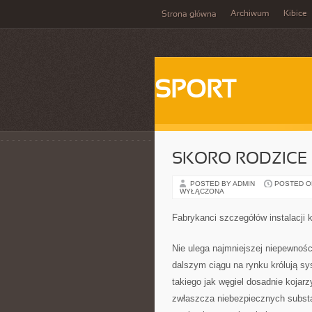
Archiwum
Kibice
Strona główna
SPORT
SKORO RODZICE
POSTED BY ADMIN
POSTED ON
WYŁĄCZONA
Fabrykanci szczegółów instalacji
Nie ulega najmniejszej niepewnośc
dalszym ciągu na rynku królują 
takiego jak węgiel dosadnie kojarz
zwłaszcza niebezpiecznych subst