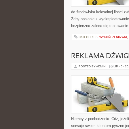
do środowiska kolosalnej ilości 
Żeby opalanie z wyeksploatowanie
bezpieczna zaleca się stosowani
CATEGORIES:
WYKOŃCZENIA WNĘ
REKLAMA DŹWIG
POSTED BY ADMIN
LIP - 6 - 2
Niemcy z pochodzenia. Cóż, jeżeli
serwuje swoim klientom pyszne je