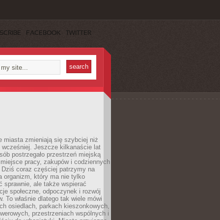
SCRIBE
FACEBOOK
TWITTER
miasta zmieniają się szybciej niż
 wcześniej. Jeszcze kilkanaście lat
sób postrzegało przestrzeń miejską
 miejsce pracy, zakupów i codziennych
 Dziś coraz częściej patrzymy na
a organizm, który ma nie tylko
 sprawnie, ale także wspierać
acje społeczne, odpoczynek i rozwój
 To właśnie dlatego tak wiele mówi
ych osiedlach, parkach kieszonkowych,
werowych, przestrzeniach wspólnych i