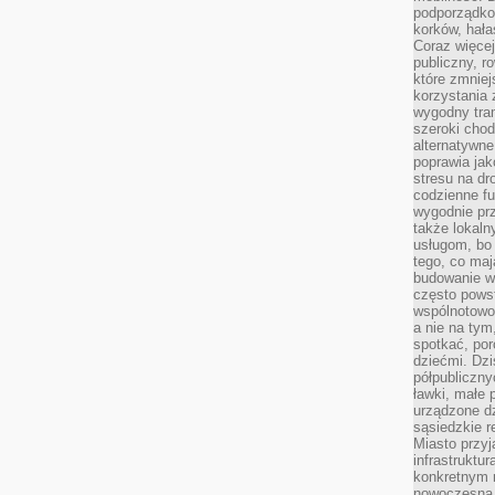
podporządko
korków, hała
Coraz więcej
publiczny, r
które zmniej
korzystania
wygodny tra
szeroki chod
alternatywne
poprawia jak
stresu na dr
codzienne f
wygodnie prz
także lokal
usługom, bo 
tego, co mają
budowanie w
często pows
wspólnotowoś
a nie na tym
spotkać, po
dziećmi. Dzi
półpubliczny
ławki, małe 
urządzone dz
sąsiedzkie r
Miasto przyj
infrastruktur
konkretnym 
nowoczesna u