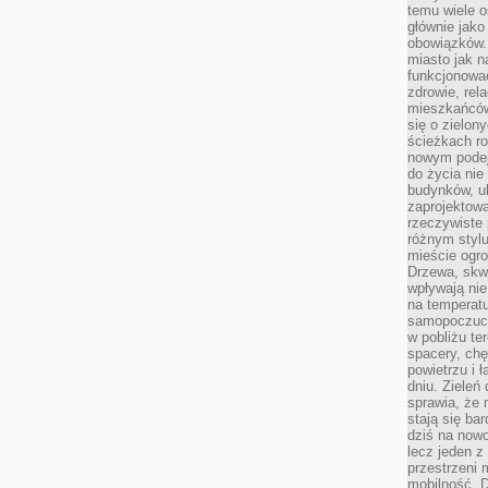
temu wiele o
głównie jako
obowiązków.
miasto jak n
funkcjonować
zdrowie, rel
mieszkańców.
się o zielon
ścieżkach ro
nowym podejś
do życia ni
budynków, ul
zaprojektow
rzeczywiste 
różnym styl
mieście ogr
Drzewa, skw
wpływają nie
na temperatu
samopoczuci
w pobliżu te
spacery, chę
powietrzu i 
dniu. Zieleń
sprawia, że 
stają się ba
dziś na nowo
lecz jeden 
przestrzeni 
mobilność. 