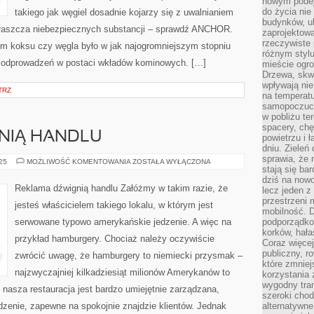
nowym podejś
do życia ni
takiego jak węgiel dosadnie kojarzy się z uwalnianiem
budynków, ul
zwłaszcza niebezpiecznych substancji – sprawdź ANCHOR.
zaprojektow
rzeczywiste 
m koksu czy węgla było w jak najogromniejszym stopniu
różnym styl
e odprowadzeń w postaci wkładów kominowych. […]
mieście ogr
Drzewa, skw
wpływają nie
TRZ
na temperatu
samopoczuci
w pobliżu te
spacery, chę
NIĄ HANDLU
powietrzu i 
dniu. Zieleń
sprawia, że 
REKLAMA
025
MOŻLIWOŚĆ KOMENTOWANIA
ZOSTAŁA WYŁĄCZONA
stają się ba
DŹWIGNIĄ
HANDLU
dziś na nowo
Reklama dźwignią handlu Załóżmy w takim razie, że
lecz jeden 
przestrzeni 
jesteś właścicielem takiego lokalu, w którym jest
mobilność. 
serwowane typowo amerykańskie jedzenie. A więc na
podporządko
korków, hała
przykład hamburgery. Chociaż należy oczywiście
Coraz więcej
publiczny, r
zwrócić uwagę, że hamburgery to niemiecki przysmak –
które zmniej
najzwyczajniej kilkadziesiąt milionów Amerykanów to
korzystania
wygodny tra
 nasza restauracja jest bardzo umiejętnie zarządzana,
szeroki chod
dzenie, zapewne na spokojnie znajdzie klientów. Jednak
alternatywne