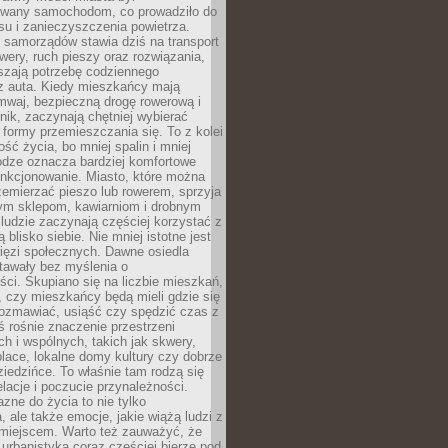
wany samochodom, co prowadziło do
su i zanieczyszczenia powietrza.
 samorządów stawia dziś na transport
owery, ruch pieszy oraz rozwiązania,
szają potrzebę codziennego
 z auta. Kiedy mieszkańcy mają
mwaj, bezpieczną drogę rowerową i
nik, zaczynają chętniej wybierać
 formy przemieszczania się. To z kolei
ość życia, bo mniej spalin i mniej
odze oznacza bardziej komfortowe
unkcjonowanie. Miasto, które można
emierzać pieszo lub rowerem, sprzyja
nym sklepom, kawiarniom i drobnym
ludzie zaczynają częściej korzystać z
 blisko siebie. Nie mniej istotne jest
ięzi społecznych. Dawne osiedla
tawały bez myślenia o
ci. Skupiano się na liczbie mieszkań,
, czy mieszkańcy będą mieli gdzie się
rozmawiać, usiąść czy spędzić czas z
ś rośnie znaczenie przestrzeni
ch i wspólnych, takich jak skwery,
place, lokalne domy kultury czy dobrze
iedzińce. To właśnie tam rodzą się
elacje i poczucie przynależności.
azne do życia to nie tylko
a, ale także emocje, jakie wiążą ludzi z
miejscem. Warto też zauważyć, że
rbanistyka coraz częściej bierze pod