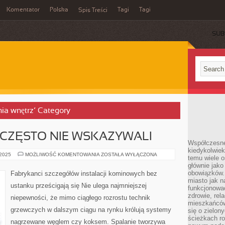
Komentator
Polska
Tagi
Tagi
Spis Treści
SUB
nia wnętrz’ Category
 CZĘSTO NIE WSKAZYWALI
Współczesne 
kiedykolwiek
SKORO
 2025
MOŻLIWOŚĆ KOMENTOWANIA
ZOSTAŁA WYŁĄCZONA
temu wiele o
RODZICE
głównie jako
CZĘSTO
NIE
obowiązków.
Fabrykanci szczegółów instalacji kominowych bez
WSKAZYWALI
miasto jak n
ustanku prześcigają się Nie ulega najmniejszej
funkcjonować
zdrowie, rel
niepewności, że mimo ciągłego rozrostu technik
mieszkańców.
grzewczych w dalszym ciągu na rynku królują systemy
się o zielon
ścieżkach ro
nagrzewane węglem czy koksem. Spalanie tworzywa