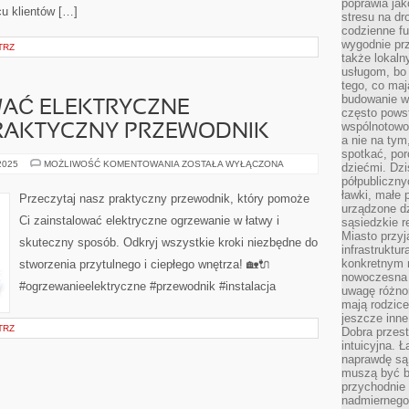
poprawia jak
u klientów […]
stresu na dr
codzienne f
wygodnie prz
TRZ
także lokal
usługom, bo 
tego, co mają
budowanie w
WAĆ ELEKTRYCZNE
często pows
wspólnotowoś
RAKTYCZNY PRZEWODNIK
a nie na tym
spotkać, po
JAK
 2025
MOŻLIWOŚĆ KOMENTOWANIA
ZOSTAŁA WYŁĄCZONA
dziećmi. Dzi
ZAINSTALOWAĆ
półpubliczny
ELEKTRYCZNE
OGRZEWANIE?
ławki, małe 
Przeczytaj nasz praktyczny przewodnik, który pomoże
PRAKTYCZNY
urządzone dz
PRZEWODNIK
Ci zainstalować elektryczne ogrzewanie w łatwy i
sąsiedzkie r
Miasto przyj
skuteczny sposób. Odkryj wszystkie kroki niezbędne do
infrastruktur
konkretnym 
stworzenia przytulnego i ciepłego wnętrza! 🏡🔌
nowoczesna u
#ogrzewanieelektryczne #przewodnik #instalacja
uwagę różno
mają rodzice
jeszcze inne
TRZ
Dobra przest
intuicyjna. 
naprawdę są 
muszą być b
przychodnie
nadmiernego 