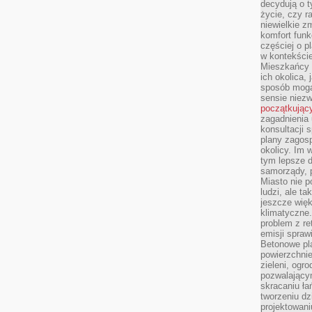
decydują o 
życie, czy r
niewielkie z
komfort funk
częściej o p
w kontekście
Mieszkańcy 
ich okolica, 
sposób mogą
sensie niezw
początkując
zagadnienia 
konsultacji 
plany zagos
okolicy. Im
tym lepsze 
samorządy, p
Miasto nie p
ludzi, ale t
jeszcze wię
klimatyczne.
problem z re
emisji spraw
Betonowe pla
powierzchnie
zieleni, og
pozwalający
skracaniu ł
tworzeniu dz
projektowani