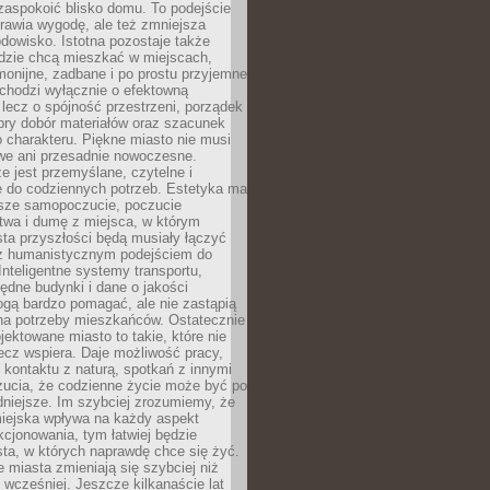
zaspokoić blisko domu. To podejście
prawia wygodę, ale też zmniejsza
odowisko. Istotna pozostaje także
udzie chcą mieszkać w miejscach,
monijne, zadbane i po prostu przyjemne
 chodzi wyłącznie o efektowną
, lecz o spójność przestrzeni, porządek
bry dobór materiałów oraz szacunek
o charakteru. Piękne miasto nie musi
we ani przesadnie nowoczesne.
e jest przemyślane, czytelne i
 do codziennych potrzeb. Estetyka ma
sze samopoczucie, poczucie
twa i dumę z miejsca, w którym
ta przyszłości będą musiały łączyć
 z humanistycznym podejściem do
 Inteligentne systemy transportu,
dne budynki i dane o jakości
ogą bardzo pomagać, ale nie zastąpią
 na potrzeby mieszkańców. Ostatecznie
jektowane miasto to takie, które nie
lecz wspiera. Daje możliwość pracy,
kontaktu z naturą, spotkań z innymi
zucia, że codzienne życie może być po
niejsze. Im szybciej zrozumiemy, że
miejska wpływa na każdy aspekt
cjonowania, tym łatwiej będzie
ta, w których naprawdę chce się żyć.
miasta zmieniają się szybciej niż
 wcześniej. Jeszcze kilkanaście lat