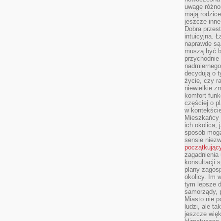
uwagę różno
mają rodzice
jeszcze inne
Dobra przest
intuicyjna. 
naprawdę są 
muszą być b
przychodnie
nadmiernego 
decydują o 
życie, czy r
niewielkie z
komfort funk
częściej o p
w kontekście
Mieszkańcy 
ich okolica, 
sposób mogą
sensie niezw
początkując
zagadnienia 
konsultacji 
plany zagos
okolicy. Im
tym lepsze 
samorządy, p
Miasto nie p
ludzi, ale t
jeszcze wię