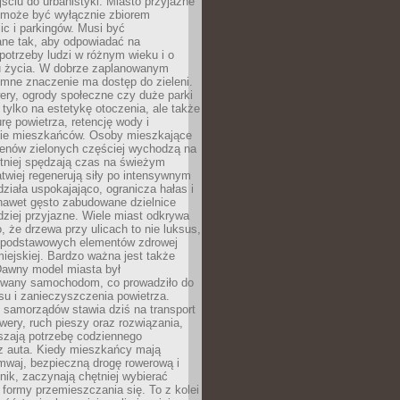
ciu do urbanistyki. Miasto przyjazne
e może być wyłącznie zbiorem
ic i parkingów. Musi być
ane tak, aby odpowiadać na
potrzeby ludzi w różnym wieku i o
u życia. W dobrze zaplanowanym
omne znaczenie ma dostęp do zieleni.
ery, ogrody społeczne czy duże parki
 tylko na estetykę otoczenia, ale także
rę powietrza, retencję wody i
e mieszkańców. Osoby mieszkające
renów zielonych częściej wychodzą na
tniej spędzają czas na świeżym
łatwiej regenerują siły po intensywnym
 działa uspokajająco, ogranicza hałas i
nawet gęsto zabudowane dzielnice
rdziej przyjazne. Wiele miast odkrywa
, że drzewa przy ulicach to nie luksus,
z podstawowych elementów zdrowej
miejskiej. Bardzo ważna jest także
Dawny model miasta był
wany samochodom, co prowadziło do
su i zanieczyszczenia powietrza.
 samorządów stawia dziś na transport
owery, ruch pieszy oraz rozwiązania,
szają potrzebę codziennego
 z auta. Kiedy mieszkańcy mają
mwaj, bezpieczną drogę rowerową i
nik, zaczynają chętniej wybierać
 formy przemieszczania się. To z kolei