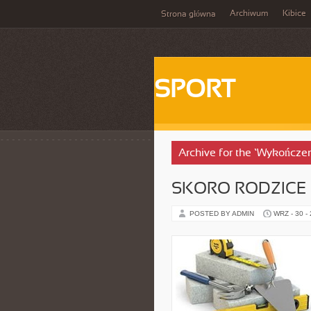
Archiwum
Kibice
Strona główna
SPORT
Archive for the ‘Wykończe
SKORO RODZICE
POSTED BY ADMIN
WRZ - 30 -