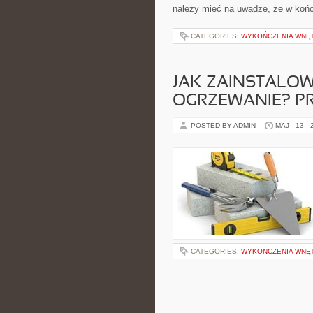
należy mieć na uwadze, że w końc
CATEGORIES:
WYKOŃCZENIA WNĘ
JAK ZAINSTALO
OGRZEWANIE? P
POSTED BY ADMIN
MAJ - 13 -
CATEGORIES:
WYKOŃCZENIA WNĘ