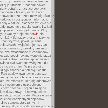
tym, czy miasto wspiera codzienne
aczej je utrudnia. Czasami nawet
miany potrafią znacząco poprawić
cjonowania tysięcy osób. Coraz
lanowaniu przestrzeni mówi się również
 edukacji i dostępności informacji.
chcą wiedzieć, dlaczego zmienia się
jakie inwestycje są planowane i w jaki
 wpływać na wygląd miasta. W tym
ykle ważny staje się
serwis dla
ych
który tłumaczy prostym językiem
urbanistyczne, pokazuje sens
społecznych i wyjaśnia, jak czytać
podarowania czy projekty zmian w
 większa świadomość mieszkańców,
decyzje podejmowane wspólnie przez
rojektantów i lokalne społeczności.
owinno być tworzone wyłącznie dla
akże razem z nimi. W przyszłości
kszego znaczenia nabiorą kwestie
 Fale upałów, gwałtowne deszcze,
tencją wody i potrzeba ograniczania
iają, że miasta muszą się adaptować.
ce i nadmiernie uszczelnione
 coraz częściej ustępują miejsca
rodom deszczowym i rozwiązaniom
m zatrzymywać wodę. Mówi się też o
ańcuchów codziennych dojazdów,
ielnic samowystarczalnych i
u usług tak, aby podstawowe potrzeby