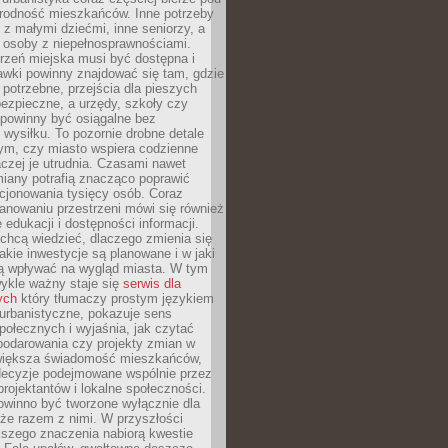
rodność mieszkańców. Inne potrzeby
 z małymi dziećmi, inne seniorzy, a
 osoby z niepełnosprawnościami.
rzeń miejska musi być dostępna i
Ławki powinny znajdować się tam, gdzie
potrzebne, przejścia dla pieszych
ezpieczne, a urzędy, szkoły czy
 powinny być osiągalne bez
wysiłku. To pozornie drobne detale
tym, czy miasto wspiera codzienne
aczej je utrudnia. Czasami nawet
miany potrafią znacząco poprawić
cjonowania tysięcy osób. Coraz
lanowaniu przestrzeni mówi się również
 edukacji i dostępności informacji.
chcą wiedzieć, dlaczego zmienia się
jakie inwestycje są planowane i w jaki
 wpływać na wygląd miasta. W tym
ykle ważny staje się
serwis dla
ych
który tłumaczy prostym językiem
urbanistyczne, pokazuje sens
społecznych i wyjaśnia, jak czytać
podarowania czy projekty zmian w
 większa świadomość mieszkańców,
decyzje podejmowane wspólnie przez
rojektantów i lokalne społeczności.
owinno być tworzone wyłącznie dla
akże razem z nimi. W przyszłości
kszego znaczenia nabiorą kwestie