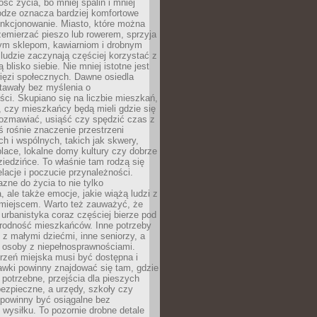
ość życia, bo mniej spalin i mniej
odze oznacza bardziej komfortowe
unkcjonowanie. Miasto, które można
emierzać pieszo lub rowerem, sprzyja
nym sklepom, kawiarniom i drobnym
ludzie zaczynają częściej korzystać z
 blisko siebie. Nie mniej istotne jest
ięzi społecznych. Dawne osiedla
tawały bez myślenia o
ci. Skupiano się na liczbie mieszkań,
, czy mieszkańcy będą mieli gdzie się
rozmawiać, usiąść czy spędzić czas z
ś rośnie znaczenie przestrzeni
ch i wspólnych, takich jak skwery,
place, lokalne domy kultury czy dobrze
iedzińce. To właśnie tam rodzą się
elacje i poczucie przynależności.
azne do życia to nie tylko
a, ale także emocje, jakie wiążą ludzi z
miejscem. Warto też zauważyć, że
rbanistyka coraz częściej bierze pod
rodność mieszkańców. Inne potrzeby
 z małymi dziećmi, inne seniorzy, a
 osoby z niepełnosprawnościami.
rzeń miejska musi być dostępna i
Ławki powinny znajdować się tam, gdzie
potrzebne, przejścia dla pieszych
ezpieczne, a urzędy, szkoły czy
 powinny być osiągalne bez
wysiłku. To pozornie drobne detale