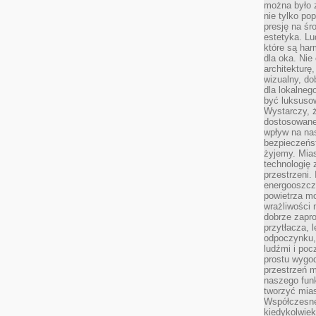
można było 
nie tylko po
presję na śr
estetyka. L
które są har
dla oka. Nie
architekturę
wizualny, do
dla lokalneg
być luksuso
Wystarczy, ż
dostosowane
wpływ na na
bezpieczeńs
żyjemy. Mias
technologię
przestrzeni.
energooszczę
powietrza m
wrażliwości
dobrze zapro
przytłacza, 
odpoczynku, 
ludźmi i poc
prostu wygod
przestrzeń 
naszego funk
tworzyć mias
Współczesne 
kiedykolwiek