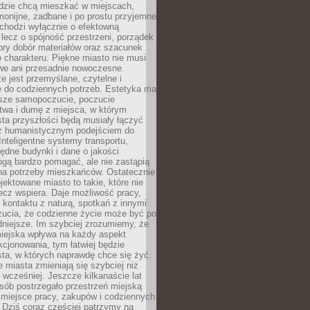
udzie chcą mieszkać w miejscach,
monijne, zadbane i po prostu przyjemne
 chodzi wyłącznie o efektowną
, lecz o spójność przestrzeni, porządek
bry dobór materiałów oraz szacunek
o charakteru. Piękne miasto nie musi
we ani przesadnie nowoczesne.
e jest przemyślane, czytelne i
 do codziennych potrzeb. Estetyka ma
sze samopoczucie, poczucie
twa i dumę z miejsca, w którym
ta przyszłości będą musiały łączyć
 z humanistycznym podejściem do
 Inteligentne systemy transportu,
dne budynki i dane o jakości
ogą bardzo pomagać, ale nie zastąpią
 na potrzeby mieszkańców. Ostatecznie
jektowane miasto to takie, które nie
lecz wspiera. Daje możliwość pracy,
kontaktu z naturą, spotkań z innymi
zucia, że codzienne życie może być po
niejsze. Im szybciej zrozumiemy, że
miejska wpływa na każdy aspekt
cjonowania, tym łatwiej będzie
ta, w których naprawdę chce się żyć.
miasta zmieniają się szybciej niż
 wcześniej. Jeszcze kilkanaście lat
sób postrzegało przestrzeń miejską
 miejsce pracy, zakupów i codziennych
 Dziś coraz częściej patrzymy na