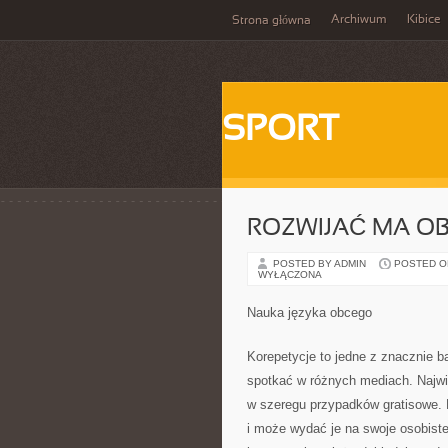
Archiwum
Kibice
Strona główna
SPORT
ROZWIJAĆ MA OB
POSTED BY ADMIN
POSTED ON 
WYŁĄCZONA
Nauka języka obcego
Korepetycje to jedne z znacznie 
spotkać w różnych mediach. Najwię
w szeregu przypadków gratisowe. D
i może wydać je na swoje osobiste