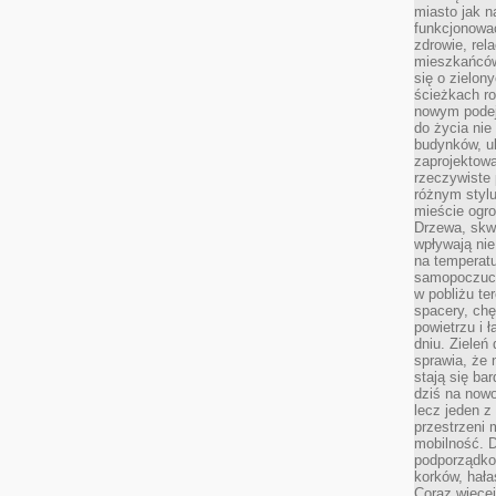
miasto jak n
funkcjonować
zdrowie, rel
mieszkańców.
się o zielon
ścieżkach ro
nowym podejś
do życia ni
budynków, ul
zaprojektow
rzeczywiste 
różnym styl
mieście ogr
Drzewa, skw
wpływają nie
na temperatu
samopoczuci
w pobliżu te
spacery, chę
powietrzu i 
dniu. Zieleń
sprawia, że 
stają się ba
dziś na nowo
lecz jeden 
przestrzeni 
mobilność. 
podporządko
korków, hała
Coraz więcej