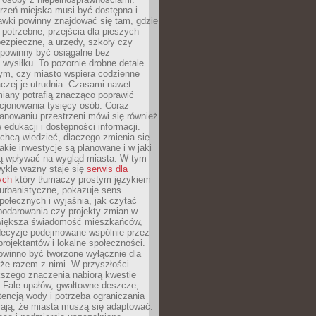
rzeń miejska musi być dostępna i
Ławki powinny znajdować się tam, gdzie
potrzebne, przejścia dla pieszych
ezpieczne, a urzędy, szkoły czy
 powinny być osiągalne bez
wysiłku. To pozornie drobne detale
tym, czy miasto wspiera codzienne
aczej je utrudnia. Czasami nawet
miany potrafią znacząco poprawić
cjonowania tysięcy osób. Coraz
lanowaniu przestrzeni mówi się również
 edukacji i dostępności informacji.
chcą wiedzieć, dlaczego zmienia się
jakie inwestycje są planowane i w jaki
 wpływać na wygląd miasta. W tym
ykle ważny staje się
serwis dla
ych
który tłumaczy prostym językiem
urbanistyczne, pokazuje sens
społecznych i wyjaśnia, jak czytać
podarowania czy projekty zmian w
 większa świadomość mieszkańców,
decyzje podejmowane wspólnie przez
rojektantów i lokalne społeczności.
owinno być tworzone wyłącznie dla
akże razem z nimi. W przyszłości
kszego znaczenia nabiorą kwestie
 Fale upałów, gwałtowne deszcze,
tencją wody i potrzeba ograniczania
iają, że miasta muszą się adaptować.