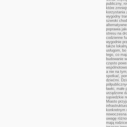
publiczny, r
które zmniej
korzystania
wygodny tra
szeroki chod
alternatywne
poprawia jak
stresu na dr
codzienne f
wygodnie prz
także lokal
usługom, bo 
tego, co mają
budowanie w
często pows
wspólnotowoś
a nie na tym
spotkać, po
dziećmi. Dzi
półpubliczny
ławki, małe 
urządzone dz
sąsiedzkie r
Miasto przyj
infrastruktur
konkretnym 
nowoczesna u
uwagę różno
mają rodzice
jeszcze inne