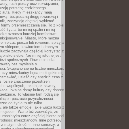
owery, ruch pieszy oraz rozwiązania,
szają potrzebę codziennego
 z auta. Kiedy mieszkańcy mają
mwaj, bezpieczną drogę rowerową i
nik, zaczynają chętniej wybierać
 formy przemieszczania się. To z kolei
ość życia, bo mniej spalin i mniej
odze oznacza bardziej komfortowe
unkcjonowanie. Miasto, które można
emierzać pieszo lub rowerem, sprzyja
nym sklepom, kawiarniom i drobnym
ludzie zaczynają częściej korzystać z
 blisko siebie. Nie mniej istotne jest
ięzi społecznych. Dawne osiedla
tawały bez myślenia o
ci. Skupiano się na liczbie mieszkań,
, czy mieszkańcy będą mieli gdzie się
rozmawiać, usiąść czy spędzić czas z
ś rośnie znaczenie przestrzeni
ch i wspólnych, takich jak skwery,
place, lokalne domy kultury czy dobrze
iedzińce. To właśnie tam rodzą się
elacje i poczucie przynależności.
azne do życia to nie tylko
a, ale także emocje, jakie wiążą ludzi z
miejscem. Warto też zauważyć, że
rbanistyka coraz częściej bierze pod
rodność mieszkańców. Inne potrzeby
 z małymi dziećmi, inne seniorzy, a
 osoby z niepełnosprawnościami.