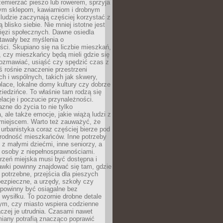
emierzać pieszo lub rowerem, sprzyja
nym sklepom, kawiarniom i drobnym
ludzie zaczynają częściej korzystać z
 blisko siebie. Nie mniej istotne jest
ięzi społecznych. Dawne osiedla
tawały bez myślenia o
ci. Skupiano się na liczbie mieszkań,
, czy mieszkańcy będą mieli gdzie się
rozmawiać, usiąść czy spędzić czas z
ś rośnie znaczenie przestrzeni
ch i wspólnych, takich jak skwery,
place, lokalne domy kultury czy dobrze
iedzińce. To właśnie tam rodzą się
elacje i poczucie przynależności.
azne do życia to nie tylko
a, ale także emocje, jakie wiążą ludzi z
miejscem. Warto też zauważyć, że
rbanistyka coraz częściej bierze pod
rodność mieszkańców. Inne potrzeby
 z małymi dziećmi, inne seniorzy, a
 osoby z niepełnosprawnościami.
rzeń miejska musi być dostępna i
Ławki powinny znajdować się tam, gdzie
potrzebne, przejścia dla pieszych
ezpieczne, a urzędy, szkoły czy
 powinny być osiągalne bez
wysiłku. To pozornie drobne detale
tym, czy miasto wspiera codzienne
aczej je utrudnia. Czasami nawet
miany potrafią znacząco poprawić