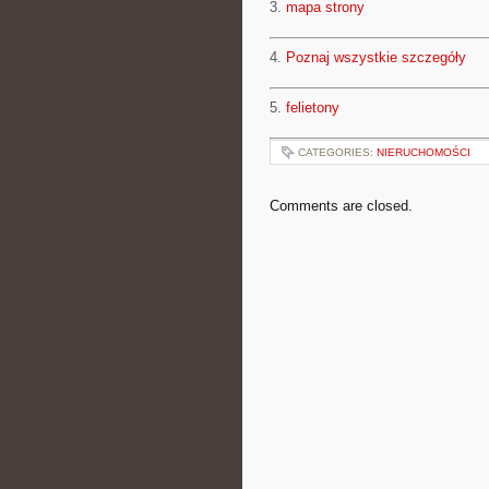
3.
mapa strony
4.
Poznaj wszystkie szczegóły
5.
felietony
CATEGORIES:
NIERUCHOMOŚCI
Comments are closed.