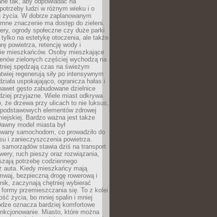
ane tak, aby odpowiadać na
potrzeby ludzi w różnym wieku i o
u życia. W dobrze zaplanowanym
omne znaczenie ma dostęp do zieleni.
ery, ogrody społeczne czy duże parki
 tylko na estetykę otoczenia, ale także
rę powietrza, retencję wody i
e mieszkańców. Osoby mieszkające
renów zielonych częściej wychodzą na
tniej spędzają czas na świeżym
łatwiej regenerują siły po intensywnym
 działa uspokajająco, ogranicza hałas i
nawet gęsto zabudowane dzielnice
rdziej przyjazne. Wiele miast odkrywa
, że drzewa przy ulicach to nie luksus,
z podstawowych elementów zdrowej
miejskiej. Bardzo ważna jest także
Dawny model miasta był
wany samochodom, co prowadziło do
su i zanieczyszczenia powietrza.
 samorządów stawia dziś na transport
owery, ruch pieszy oraz rozwiązania,
szają potrzebę codziennego
 z auta. Kiedy mieszkańcy mają
mwaj, bezpieczną drogę rowerową i
nik, zaczynają chętniej wybierać
 formy przemieszczania się. To z kolei
ość życia, bo mniej spalin i mniej
odze oznacza bardziej komfortowe
unkcjonowanie. Miasto, które można