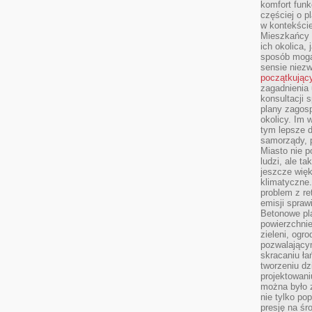
komfort funk
częściej o p
w kontekście
Mieszkańcy 
ich okolica, 
sposób mogą
sensie niezw
początkując
zagadnienia 
konsultacji 
plany zagos
okolicy. Im
tym lepsze 
samorządy, p
Miasto nie p
ludzi, ale t
jeszcze wię
klimatyczne.
problem z re
emisji spraw
Betonowe pla
powierzchnie
zieleni, og
pozwalający
skracaniu ł
tworzeniu dz
projektowani
można było 
nie tylko po
presję na śr