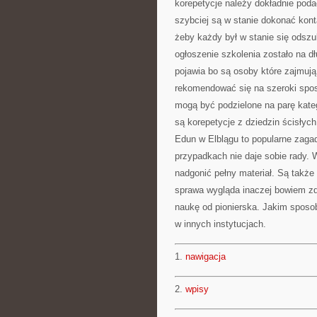
korepetycje należy dokładnie poda
szybciej są w stanie dokonać kont
żeby każdy był w stanie się odsz
ogłoszenie szkolenia zostało na dł
pojawia bo są osoby które zajmuj
rekomendować się na szeroki spos
mogą być podzielone na parę kate
są korepetycje z dziedzin ścisłyc
Edun w Elblągu to popularne zagad
przypadkach nie daje sobie rady. 
nadgonić pełny materiał. Są także
sprawa wygląda inaczej bowiem zd
naukę od pionierska. Jakim sposo
w innych instytucjach.
1.
nawigacja
2.
wpisy