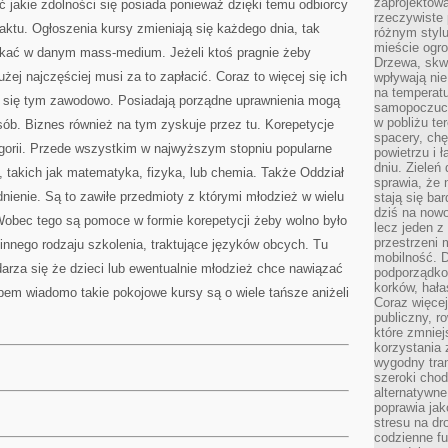
zaprojektow
ć jakie zdolności się posiada ponieważ dzięki temu odbiorcy
rzeczywiste 
aktu. Ogłoszenia kursy zmieniają się każdego dnia, tak
różnym styl
mieście ogr
ukać w danym mass-medium. Jeżeli ktoś pragnie żeby
Drzewa, skw
użej najczęściej musi za to zapłacić. Coraz to więcej się ich
wpływają nie
na temperatu
ą się tym zawodowo. Posiadają porządne uprawnienia mogą
samopoczuci
w pobliżu te
ób. Biznes również na tym zyskuje przez tu. Korepetycje
spacery, chę
gorii. Przede wszystkim w najwyższym stopniu popularne
powietrzu i 
dniu. Zieleń
h, takich jak matematyka, fizyka, lub chemia. Także Oddział
sprawia, że 
nienie. Są to zawiłe przedmioty z którymi młodzież w wielu
stają się ba
dziś na nowo
Wobec tego są pomoce w formie korepetycji żeby wolno było
lecz jeden 
przestrzeni 
 innego rodzaju szkolenia, traktujące języków obcych. Tu
mobilność. 
arza się że dzieci lub ewentualnie młodzież chce nawiązać
podporządko
korków, hała
bem wiadomo takie pokojowe kursy są o wiele tańsze aniżeli
Coraz więcej
publiczny, r
które zmniej
korzystania
wygodny tra
szeroki chod
alternatywne
poprawia jak
stresu na dr
codzienne f