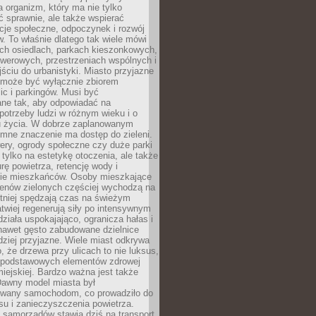
a organizm, który ma nie tylko
 sprawnie, ale także wspierać
acje społeczne, odpoczynek i rozwój
 To właśnie dlatego tak wiele mówi
ych osiedlach, parkach kieszonkowych,
werowych, przestrzeniach wspólnych i
ciu do urbanistyki. Miasto przyjazne
e może być wyłącznie zbiorem
ic i parkingów. Musi być
ane tak, aby odpowiadać na
potrzeby ludzi w różnym wieku i o
u życia. W dobrze zaplanowanym
omne znaczenie ma dostęp do zieleni.
ery, ogrody społeczne czy duże parki
 tylko na estetykę otoczenia, ale także
rę powietrza, retencję wody i
e mieszkańców. Osoby mieszkające
renów zielonych częściej wychodzą na
tniej spędzają czas na świeżym
łatwiej regenerują siły po intensywnym
 działa uspokajająco, ogranicza hałas i
nawet gęsto zabudowane dzielnice
rdziej przyjazne. Wiele miast odkrywa
, że drzewa przy ulicach to nie luksus,
z podstawowych elementów zdrowej
miejskiej. Bardzo ważna jest także
Dawny model miasta był
wany samochodom, co prowadziło do
su i zanieczyszczenia powietrza.
 samorządów stawia dziś na transport