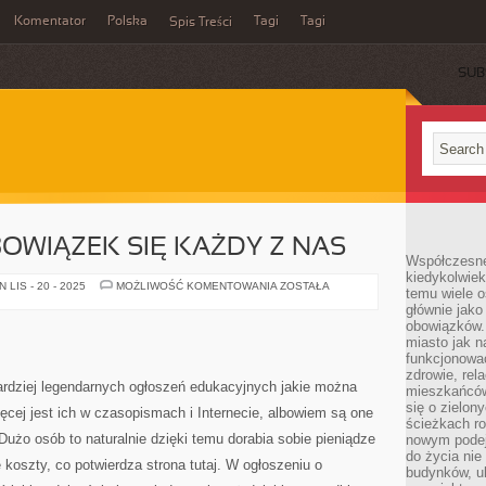
Komentator
Polska
Tagi
Tagi
Spis Treści
SUB
OWIĄZEK SIĘ KAŻDY Z NAS
Współczesne 
kiedykolwiek
ROZWIJAĆ
LIS - 20 - 2025
MOŻLIWOŚĆ KOMENTOWANIA
ZOSTAŁA
temu wiele o
MA
głównie jako
OBOWIĄZEK
SIĘ
obowiązków.
KAŻDY
miasto jak n
Z
NAS
funkcjonować
zdrowie, rel
bardziej legendarnych ogłoszeń edukacyjnych jakie można
mieszkańców.
się o zielon
cej jest ich w czasopismach i Internecie, albowiem są one
ścieżkach ro
użo osób to naturalnie dzięki temu dorabia sobie pieniądze
nowym podejś
do życia ni
 koszty, co potwierdza strona tutaj. W ogłoszeniu o
budynków, ul