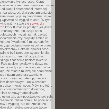
cjonowania tysięcy osób. Coraz
lanowaniu przestrzeni mówi się również
 edukacji i dostępności informacji.
chcą wiedzieć, dlaczego zmienia się
jakie inwestycje są planowane i w jaki
 wpływać na wygląd miasta. W tym
ykle ważny staje się
serwis dla
ych
który tłumaczy prostym językiem
urbanistyczne, pokazuje sens
społecznych i wyjaśnia, jak czytać
podarowania czy projekty zmian w
 większa świadomość mieszkańców,
decyzje podejmowane wspólnie przez
rojektantów i lokalne społeczności.
owinno być tworzone wyłącznie dla
akże razem z nimi. W przyszłości
kszego znaczenia nabiorą kwestie
 Fale upałów, gwałtowne deszcze,
tencją wody i potrzeba ograniczania
iają, że miasta muszą się adaptować.
ce i nadmiernie uszczelnione
 coraz częściej ustępują miejsca
rodom deszczowym i rozwiązaniom
m zatrzymywać wodę. Mówi się też o
ańcuchów codziennych dojazdów,
ielnic samowystarczalnych i
u usług tak, aby podstawowe potrzeby
zaspokoić blisko domu. To podejście
prawia wygodę, ale też zmniejsza
odowisko. Istotna pozostaje także