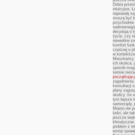
Dobra przest
intuicyjna. 
naprawdę są 
muszą być b
przychodnie
nadmiernego 
decydują o 
życie, czy r
niewielkie z
komfort funk
częściej o p
w kontekście
Mieszkańcy 
ich okolica, 
sposób mogą
sensie niezw
początkując
zagadnienia 
konsultacji 
plany zagos
okolicy. Im
tym lepsze 
samorządy, p
Miasto nie p
ludzi, ale t
jeszcze wię
klimatyczne.
problem z re
emisji spraw