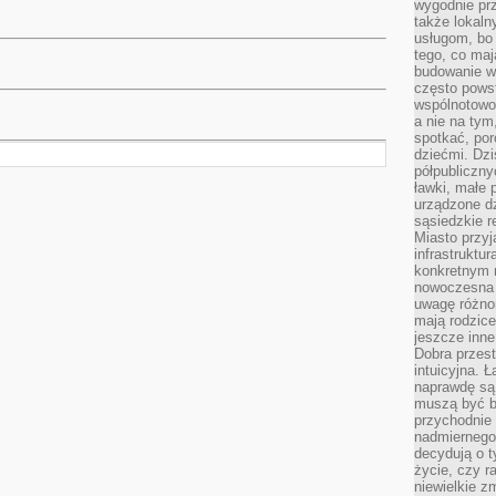
wygodnie prz
także lokal
usługom, bo 
tego, co mają
budowanie w
często pows
wspólnotowoś
a nie na tym
spotkać, po
dziećmi. Dzi
półpubliczny
ławki, małe 
urządzone dz
sąsiedzkie r
Miasto przyj
infrastruktur
konkretnym 
nowoczesna u
uwagę różno
mają rodzice
jeszcze inne
Dobra przest
intuicyjna. 
naprawdę są 
muszą być b
przychodnie
nadmiernego 
decydują o 
życie, czy r
niewielkie z