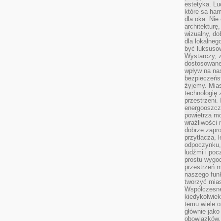
estetyka. L
które są har
dla oka. Nie
architekturę
wizualny, do
dla lokalneg
być luksuso
Wystarczy, ż
dostosowane
wpływ na na
bezpieczeńs
żyjemy. Mias
technologię
przestrzeni.
energooszczę
powietrza m
wrażliwości
dobrze zapro
przytłacza, 
odpoczynku, 
ludźmi i poc
prostu wygod
przestrzeń 
naszego funk
tworzyć mias
Współczesne 
kiedykolwiek
temu wiele o
głównie jako
obowiązków.