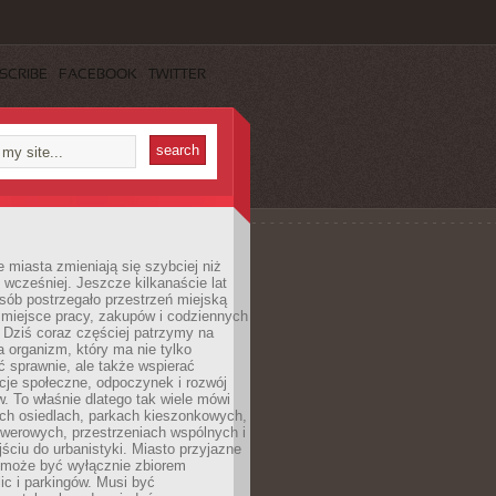
SCRIBE
FACEBOOK
TWITTER
miasta zmieniają się szybciej niż
 wcześniej. Jeszcze kilkanaście lat
sób postrzegało przestrzeń miejską
 miejsce pracy, zakupów i codziennych
 Dziś coraz częściej patrzymy na
a organizm, który ma nie tylko
 sprawnie, ale także wspierać
acje społeczne, odpoczynek i rozwój
 To właśnie dlatego tak wiele mówi
ych osiedlach, parkach kieszonkowych,
werowych, przestrzeniach wspólnych i
ciu do urbanistyki. Miasto przyjazne
e może być wyłącznie zbiorem
ic i parkingów. Musi być