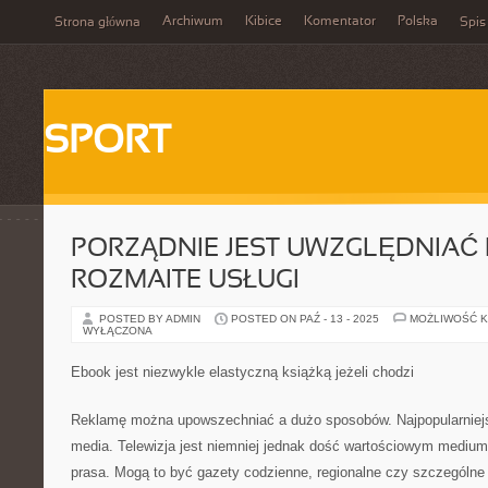
Archiwum
Kibice
Komentator
Polska
Strona główna
Spis
SPORT
PORZĄDNIE JEST UWZGLĘDNIAĆ 
ROZMAITE USŁUGI
POSTED BY ADMIN
POSTED ON PAŹ - 13 - 2025
MOŻLIWOŚĆ 
WYŁĄCZONA
Ebook jest niezwykle elastyczną książką jeżeli chodzi
Reklamę można upowszechniać a dużo sposobów. Najpopularniej
media. Telewizja jest niemniej jednak dość wartościowym medium. 
prasa. Mogą to być gazety codzienne, regionalne czy szczególn