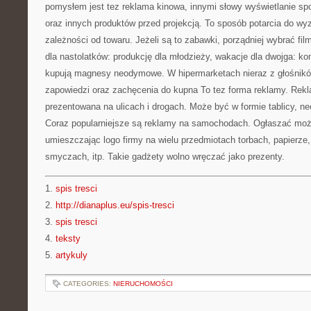
pomysłem jest tez reklama kinowa, innymi słowy wyświetlanie spot
oraz innych produktów przed projekcją. To sposób potarcia do wy
zależności od towaru. Jeżeli są to zabawki, porządniej wybrać film
dla nastolatków: produkcję dla młodzieży, wakacje dla dwojga: k
kupują magnesy neodymowe. W hipermarketach nieraz z głośnikó
zapowiedzi oraz zachęcenia do kupna To tez forma reklamy. Rekl
prezentowana na ulicach i drogach. Może być w formie tablicy, ne
Coraz popularniejsze są reklamy na samochodach. Ogłaszać moż
umieszczając logo firmy na wielu przedmiotach torbach, papierze,
smyczach, itp. Takie gadżety wolno wręczać jako prezenty.
1.
spis tresci
2.
http://dianaplus.eu/spis-tresci
3.
spis tresci
4.
teksty
5.
artykuly
CATEGORIES:
NIERUCHOMOŚCI