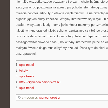
niemalże wszystko czego pożądamy i o czym chcielibyśmy się dow
Zaczynając od poszukiwania adresu przychodni stomatologicznej
mieście poprzez artykuły o efekcie cieplarnianym, a na przeglądani
organizujących śluby kończąc. Witryny internetowe są w życiu ni
bowiem w sytuacji, kiedy mamy jakiś kłopot możemy porozmawia
jakiejś witryny oraz odnaleźć solidne rozwiązanie czy też po pros
co inni na dany temat myślą. Oprócz tego Internet daje nam moż
naszego wartościowego czasu, bo witryny internetowe pełne są w
realnym świecie długo musielibyśmy czekać. Poza tym do sieci w
oraz sprawniej.
1.
spis tresci
2.
teksty
3.
spis tresci
4.
http://digivendo.de/spis-tresci
5.
spis tresci
CATEGORIES:
NIERUCHOMOŚCI