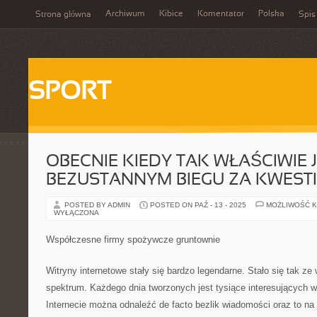
Archiwum
Kibice
Komentator
Polska
Strona główna
Spis
SPORT
OBECNIE KIEDY TAK WŁAŚCIWIE 
BEZUSTANNYM BIEGU ZA KWEST
POSTED BY ADMIN
POSTED ON PAŹ - 13 - 2025
MOŻLIWOŚĆ 
WYŁĄCZONA
Współczesne firmy spożywcze gruntownie
Witryny internetowe stały się bardzo legendarne. Stało się tak ze 
spektrum. Każdego dnia tworzonych jest tysiące interesujących w
Internecie można odnaleźć de facto bezlik wiadomości oraz to na 