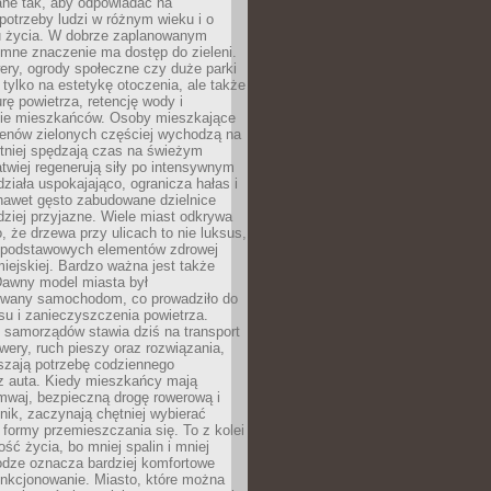
ane tak, aby odpowiadać na
potrzeby ludzi w różnym wieku i o
u życia. W dobrze zaplanowanym
omne znaczenie ma dostęp do zieleni.
ery, ogrody społeczne czy duże parki
 tylko na estetykę otoczenia, ale także
rę powietrza, retencję wody i
e mieszkańców. Osoby mieszkające
renów zielonych częściej wychodzą na
tniej spędzają czas na świeżym
łatwiej regenerują siły po intensywnym
 działa uspokajająco, ogranicza hałas i
nawet gęsto zabudowane dzielnice
rdziej przyjazne. Wiele miast odkrywa
, że drzewa przy ulicach to nie luksus,
z podstawowych elementów zdrowej
miejskiej. Bardzo ważna jest także
Dawny model miasta był
wany samochodom, co prowadziło do
su i zanieczyszczenia powietrza.
 samorządów stawia dziś na transport
owery, ruch pieszy oraz rozwiązania,
szają potrzebę codziennego
 z auta. Kiedy mieszkańcy mają
mwaj, bezpieczną drogę rowerową i
nik, zaczynają chętniej wybierać
 formy przemieszczania się. To z kolei
ość życia, bo mniej spalin i mniej
odze oznacza bardziej komfortowe
unkcjonowanie. Miasto, które można