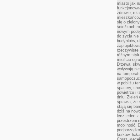
miasto jak n
funkcjonować
zdrowie, rel
mieszkańców.
się o zielon
ścieżkach ro
nowym podejś
do życia ni
budynków, ul
zaprojektow
rzeczywiste 
różnym styl
mieście ogr
Drzewa, skw
wpływają nie
na temperatu
samopoczuci
w pobliżu te
spacery, chę
powietrzu i 
dniu. Zieleń
sprawia, że 
stają się ba
dziś na nowo
lecz jeden 
przestrzeni 
mobilność. 
podporządko
korków, hała
Coraz więcej