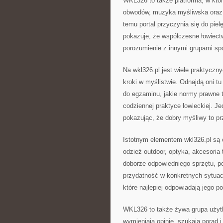
WKL326 to także platforma, w któr
obwodów, muzyka myśliwska oraz c
temu portal przyczynia się do pie
pokazuje, że współczesne łowiec
porozumienie z innymi grupami sp
Na wkl326.pl jest wiele praktycz
kroki w myślistwie. Odnajdą oni t
do egzaminu, jakie normy prawne t
codziennej praktyce łowieckiej. Je
pokazując, że dobry myśliwy to prz
Istotnym elementem wkl326.pl są o
odzież outdoor, optyka, akcesoria
doborze odpowiedniego sprzętu, p
przydatność w konkretnych sytuacj
które najlepiej odpowiadają jego p
WKL326 to także żywa grupa użyt
wymieniają opinie, szukają porad 