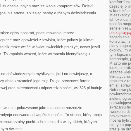
komfort funk
 słuchania innych oraz szukania kompromisów. Dzięki
częściej o p
w kontekście
ęcej niż stroną, zbliżając osoby o różnym doświadczeniu
Mieszkańcy 
ich okolica, 
sposób mogą
sensie niezw
początkując
 także opisy spotkań, podsumowania imprez
zagadnienia 
galerie oraz opowieści z łowiska, które pokazują klimat
konsultacji 
plany zagos
telnik może wejść w świat łowieckich przeżyć, nawet jeżeli
okolicy. Im
a. To kopalnia wrażeń, które wzmacnia identyfikację z
tym lepsze 
samorządy, p
Miasto nie p
ludzi, ale t
jeszcze wię
 na doświadczonych myśliwych, jak i na nowicjuszy, a
klimatyczne.
rzy chcą zrozumieć jego rolę. Dzięki rzeczowej formie
problem z re
emisji spraw
owej oraz akcentowaniu odpowiedzialności, wkl326.pl buduje
Betonowe pla
powierzchnie
zieleni, og
pozwalający
skracaniu ł
istwo jest pokazywane jako racjonalne narzędzie
tworzeniu dz
tradycja oderwana od współczesności. To strona, który spaja
projektowani
można było 
niepowtarzalny punkt odniesienia dla wszystkich, których
nie tylko po
snym świecie.
presję na śr