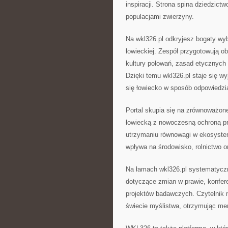
inspiracji. Strona spina dziedzic
populacjami zwierzyny.
Na wkl326.pl odkryjesz bogaty wy
łowieckiej. Zespół przygotowują 
kultury polowań, zasad etycznych
Dzięki temu wkl326.pl staje się w
się łowiecko w sposób odpowiedzia
Portal skupia się na zrównoważonej
łowiecką z nowoczesną ochroną pr
utrzymaniu równowagi w ekosystem
wpływa na środowisko, rolnictwo 
Na łamach wkl326.pl systematyczni
dotyczące zmian w prawie, konfer
projektów badawczych. Czytelnik
świecie myślistwa, otrzymując me