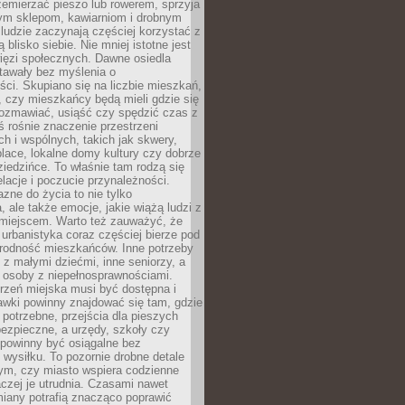
emierzać pieszo lub rowerem, sprzyja
nym sklepom, kawiarniom i drobnym
ludzie zaczynają częściej korzystać z
 blisko siebie. Nie mniej istotne jest
ięzi społecznych. Dawne osiedla
tawały bez myślenia o
ci. Skupiano się na liczbie mieszkań,
, czy mieszkańcy będą mieli gdzie się
rozmawiać, usiąść czy spędzić czas z
ś rośnie znaczenie przestrzeni
ch i wspólnych, takich jak skwery,
place, lokalne domy kultury czy dobrze
iedzińce. To właśnie tam rodzą się
elacje i poczucie przynależności.
azne do życia to nie tylko
a, ale także emocje, jakie wiążą ludzi z
miejscem. Warto też zauważyć, że
rbanistyka coraz częściej bierze pod
rodność mieszkańców. Inne potrzeby
 z małymi dziećmi, inne seniorzy, a
 osoby z niepełnosprawnościami.
rzeń miejska musi być dostępna i
Ławki powinny znajdować się tam, gdzie
potrzebne, przejścia dla pieszych
ezpieczne, a urzędy, szkoły czy
 powinny być osiągalne bez
wysiłku. To pozornie drobne detale
tym, czy miasto wspiera codzienne
aczej je utrudnia. Czasami nawet
miany potrafią znacząco poprawić