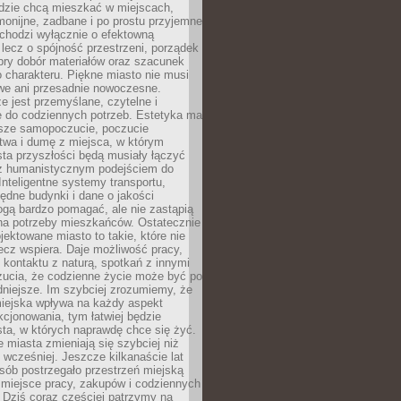
udzie chcą mieszkać w miejscach,
monijne, zadbane i po prostu przyjemne
 chodzi wyłącznie o efektowną
, lecz o spójność przestrzeni, porządek
bry dobór materiałów oraz szacunek
o charakteru. Piękne miasto nie musi
we ani przesadnie nowoczesne.
e jest przemyślane, czytelne i
 do codziennych potrzeb. Estetyka ma
sze samopoczucie, poczucie
twa i dumę z miejsca, w którym
ta przyszłości będą musiały łączyć
 z humanistycznym podejściem do
 Inteligentne systemy transportu,
dne budynki i dane o jakości
ogą bardzo pomagać, ale nie zastąpią
 na potrzeby mieszkańców. Ostatecznie
jektowane miasto to takie, które nie
lecz wspiera. Daje możliwość pracy,
kontaktu z naturą, spotkań z innymi
zucia, że codzienne życie może być po
niejsze. Im szybciej zrozumiemy, że
miejska wpływa na każdy aspekt
cjonowania, tym łatwiej będzie
ta, w których naprawdę chce się żyć.
miasta zmieniają się szybciej niż
 wcześniej. Jeszcze kilkanaście lat
sób postrzegało przestrzeń miejską
 miejsce pracy, zakupów i codziennych
 Dziś coraz częściej patrzymy na