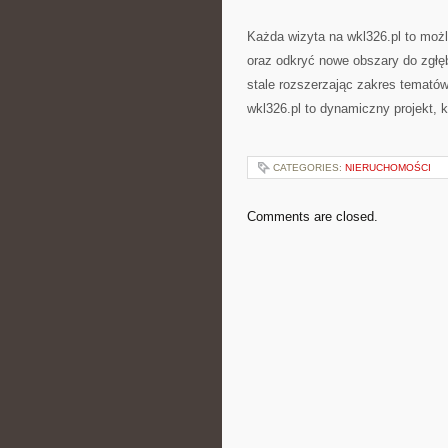
Każda wizyta na wkl326.pl to moż
oraz odkryć nowe obszary do zgłęb
stale rozszerzając zakres temató
wkl326.pl to dynamiczny projekt, 
CATEGORIES:
NIERUCHOMOŚCI
Comments are closed.