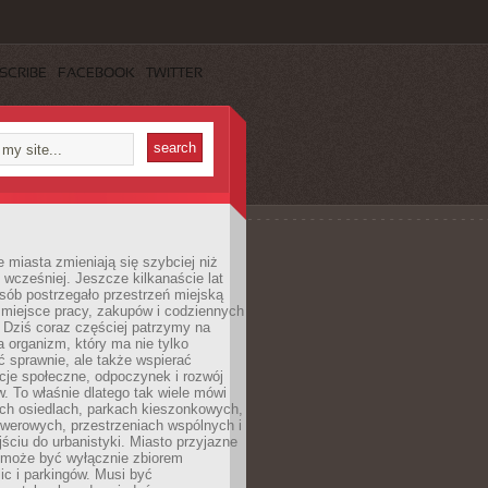
SCRIBE
FACEBOOK
TWITTER
miasta zmieniają się szybciej niż
 wcześniej. Jeszcze kilkanaście lat
sób postrzegało przestrzeń miejską
 miejsce pracy, zakupów i codziennych
 Dziś coraz częściej patrzymy na
a organizm, który ma nie tylko
 sprawnie, ale także wspierać
acje społeczne, odpoczynek i rozwój
 To właśnie dlatego tak wiele mówi
ych osiedlach, parkach kieszonkowych,
werowych, przestrzeniach wspólnych i
ciu do urbanistyki. Miasto przyjazne
e może być wyłącznie zbiorem
ic i parkingów. Musi być