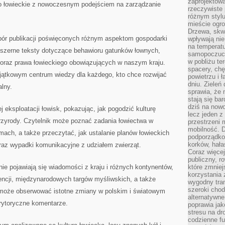
zaprojektow
two łowieckie z nowoczesnym podejściem na zarządzanie
rzeczywiste 
różnym styl
mieście ogr
Drzewa, skw
bór publikacji poświęconych różnym aspektom gospodarki
wpływają nie
na temperatu
obszerne teksty dotyczące behawioru gatunków łownych,
samopoczuci
w pobliżu te
 oraz prawa łowieckiego obowiązujących w naszym kraju.
spacery, chę
yjątkowym centrum wiedzy dla każdego, kto chce rozwijać
powietrzu i 
dniu. Zieleń
lny.
sprawia, że 
stają się ba
dziś na nowo
 eksploatacji łowisk, pokazując, jak pogodzić kulturę
lecz jeden 
zyrody. Czytelnik może poznać zadania łowiectwa w
przestrzeni 
mobilność. 
ach, a także przeczytać, jak ustalanie planów łowieckich
podporządko
korków, hała
oraz wypadki komunikacyjne z udziałem zwierząt.
Coraz więcej
publiczny, r
e pojawiają się wiadomości z kraju i różnych kontynentów,
które zmniej
korzystania
encji, międzynarodowych targów myśliwskich, a także
wygodny tra
szeroki chod
 może obserwować istotne zmiany w polskim i światowym
alternatywne
rytoryczne komentarze.
poprawia jak
stresu na dr
codzienne f