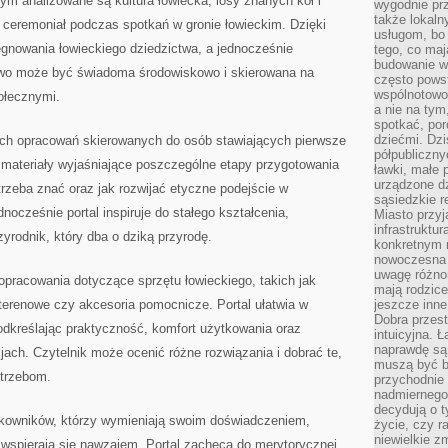
ym analizowane są kultura łowiecka, losy znanych kół i
wygodnie prz
także lokal
eremoniał podczas spotkań w gronie łowieckim. Dzięki
usługom, bo 
lęgnowania łowieckiego dziedzictwa, a jednocześnie
tego, co mają
budowanie w
two może być świadoma środowiskowo i skierowana na
często pows
wspólnotowoś
ołecznymi.
a nie na tym
spotkać, po
dziećmi. Dzi
nych opracowań skierowanych do osób stawiających pierwsze
półpubliczny
u materiały wyjaśniające poszczególne etapy przygotowania
ławki, małe 
urządzone dz
rzeba znać oraz jak rozwijać etyczne podejście w
sąsiedzkie r
dnocześnie portal inspiruje do stałego kształcenia,
Miasto przyj
infrastruktur
yrodnik, który dba o dziką przyrodę.
konkretnym 
nowoczesna u
uwagę różno
pracowania dotyczące sprzętu łowieckiego, takich jak
mają rodzice
 terenowe czy akcesoria pomocnicze. Portal ułatwia w
jeszcze inne
Dobra przest
odkreślając praktyczność, komfort użytkowania oraz
intuicyjna. 
naprawdę są 
ach. Czytelnik może ocenić różne rozwiązania i dobrać te,
muszą być b
otrzebom.
przychodnie
nadmiernego 
decydują o 
kowników, którzy wymieniają swoim doświadczeniem,
życie, czy r
niewielkie z
i wspierają się nawzajem. Portal zachęca do merytorycznej