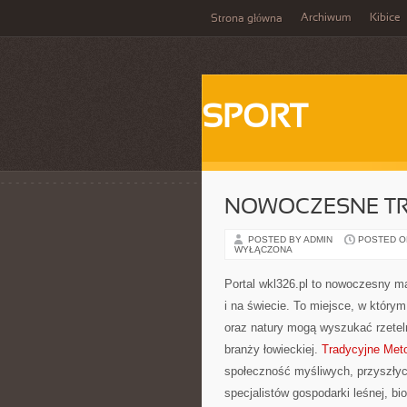
Archiwum
Kibice
Strona główna
SPORT
NOWOCZESNE TR
POSTED BY ADMIN
POSTED ON 
WYŁĄCZONA
Portal wkl326.pl to nowoczesny m
i na świecie. To miejsce, w któr
oraz natury mogą wyszukać rzeteln
branży łowieckiej.
Tradycyjne Met
społeczność myśliwych, przyszłych
specjalistów gospodarki leśnej, bi