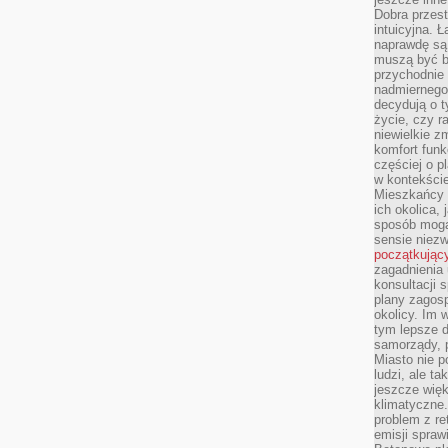
Dobra przest
intuicyjna. 
naprawdę są 
muszą być b
przychodnie
nadmiernego 
decydują o 
życie, czy r
niewielkie z
komfort funk
częściej o p
w kontekście
Mieszkańcy 
ich okolica, 
sposób mogą
sensie niezw
początkując
zagadnienia 
konsultacji 
plany zagos
okolicy. Im
tym lepsze 
samorządy, p
Miasto nie p
ludzi, ale t
jeszcze wię
klimatyczne.
problem z re
emisji spraw