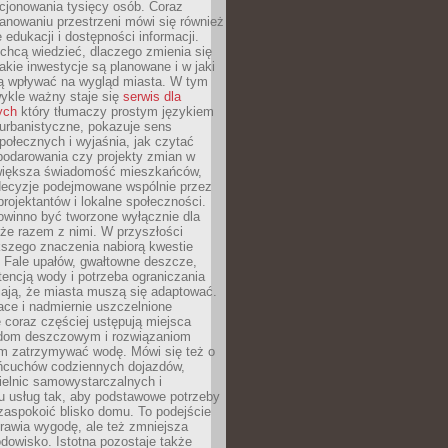
cjonowania tysięcy osób. Coraz
lanowaniu przestrzeni mówi się również
 edukacji i dostępności informacji.
chcą wiedzieć, dlaczego zmienia się
jakie inwestycje są planowane i w jaki
 wpływać na wygląd miasta. W tym
ykle ważny staje się
serwis dla
ych
który tłumaczy prostym językiem
urbanistyczne, pokazuje sens
społecznych i wyjaśnia, jak czytać
podarowania czy projekty zmian w
 większa świadomość mieszkańców,
decyzje podejmowane wspólnie przez
rojektantów i lokalne społeczności.
owinno być tworzone wyłącznie dla
akże razem z nimi. W przyszłości
kszego znaczenia nabiorą kwestie
 Fale upałów, gwałtowne deszcze,
tencją wody i potrzeba ograniczania
iają, że miasta muszą się adaptować.
ce i nadmiernie uszczelnione
 coraz częściej ustępują miejsca
rodom deszczowym i rozwiązaniom
m zatrzymywać wodę. Mówi się też o
ańcuchów codziennych dojazdów,
ielnic samowystarczalnych i
u usług tak, aby podstawowe potrzeby
zaspokoić blisko domu. To podejście
prawia wygodę, ale też zmniejsza
odowisko. Istotna pozostaje także