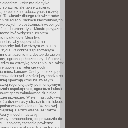
a organizm, który ma nie tylko
 sprawnie, ale także wspierać
acje społeczne, odpoczynek i rozwój
 To właśnie dlatego tak wiele mówi
ych osiedlach, parkach kieszonkowych,
werowych, przestrzeniach wspólnych i
ciu do urbanistyki. Miasto przyjazne
e może być wyłącznie zbiorem
ic i parkingów. Musi być
ane tak, aby odpowiadać na
potrzeby ludzi w różnym wieku i o
u życia. W dobrze zaplanowanym
omne znaczenie ma dostęp do zieleni.
ery, ogrody społeczne czy duże parki
 tylko na estetykę otoczenia, ale także
rę powietrza, retencję wody i
e mieszkańców. Osoby mieszkające
renów zielonych częściej wychodzą na
tniej spędzają czas na świeżym
łatwiej regenerują siły po intensywnym
 działa uspokajająco, ogranicza hałas i
nawet gęsto zabudowane dzielnice
rdziej przyjazne. Wiele miast odkrywa
, że drzewa przy ulicach to nie luksus,
z podstawowych elementów zdrowej
miejskiej. Bardzo ważna jest także
Dawny model miasta był
wany samochodom, co prowadziło do
su i zanieczyszczenia powietrza.
 samorządów stawia dziś na transport