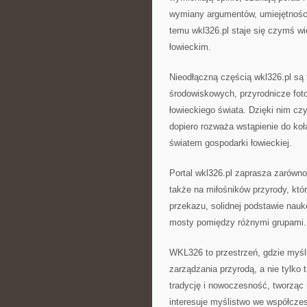
wymiany argumentów, umiejętności
temu wkl326.pl staje się czymś wi
łowieckim.
Nieodłączną częścią wkl326.pl są
środowiskowych, przyrodnicze foto
łowieckiego świata. Dzięki nim czy
dopiero rozważa wstąpienie do koł
światem gospodarki łowieckiej.
Portal wkl326.pl zaprasza zarówno
także na miłośników przyrody, któ
przekazu, solidnej podstawie nauk
mosty pomiędzy różnymi grupami.
WKL326 to przestrzeń, gdzie myśl
zarządzania przyrodą, a nie tylko 
tradycję i nowoczesność, tworząc 
interesuje myślistwo we współcze