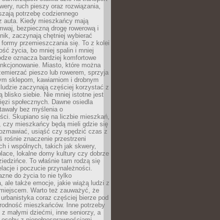
owery, ruch pieszy oraz rozwiązania,
szają potrzebę codziennego
 z auta. Kiedy mieszkańcy mają
mwaj, bezpieczną drogę rowerową i
nik, zaczynają chętniej wybierać
 formy przemieszczania się. To z kolei
ość życia, bo mniej spalin i mniej
odze oznacza bardziej komfortowe
unkcjonowanie. Miasto, które można
emierzać pieszo lub rowerem, sprzyja
nym sklepom, kawiarniom i drobnym
ludzie zaczynają częściej korzystać z
 blisko siebie. Nie mniej istotne jest
ięzi społecznych. Dawne osiedla
tawały bez myślenia o
ci. Skupiano się na liczbie mieszkań,
, czy mieszkańcy będą mieli gdzie się
rozmawiać, usiąść czy spędzić czas z
ś rośnie znaczenie przestrzeni
ch i wspólnych, takich jak skwery,
place, lokalne domy kultury czy dobrze
iedzińce. To właśnie tam rodzą się
elacje i poczucie przynależności.
azne do życia to nie tylko
a, ale także emocje, jakie wiążą ludzi z
miejscem. Warto też zauważyć, że
rbanistyka coraz częściej bierze pod
rodność mieszkańców. Inne potrzeby
 z małymi dziećmi, inne seniorzy, a
 osoby z niepełnosprawnościami.