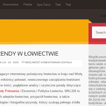
Komentator
Polska
Tagi
Tagi
Spis Treści
SUB
ENDY W ŁOWIECTWIE
Współczesne 
kiedykolwiek
NOWOCZESNE
LIS - 23 - 2025
MOŻLIWOŚĆ KOMENTOWANIA
ZOSTAŁA
temu wiele o
TRENDY
głównie jako
W
ŁOWIECTWIE
obowiązków.
agazyn internetowy poświęcony łowiectwu w kraju nad Wisłą
miasto jak n
funkcjonować
ym miłośnicy polowań, nowoczesnego zarządzania łowiskami
zdrowie, rel
e treści, pogłębione analizy i użyteczne porady dotyczące
mieszkańców.
się o zielon
ody Polowania
i Ekonomia i Polityka Łowiecka. WKL326 to
ścieżkach ro
nowym podejś
 adeptów łowiectwa, przyjaciół łowiectwa, a także
do życia ni
ologów i fotografów przyrody, którzy szukają pełnego źródła
budynków, ul