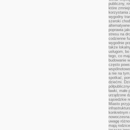
publiczny, r
które zmniej
korzystania
wygodny tra
szeroki chod
alternatywne
poprawia jak
stresu na dr
codzienne f
wygodnie prz
także lokal
usługom, bo 
tego, co mają
budowanie w
często pows
wspólnotowoś
a nie na tym
spotkać, po
dziećmi. Dzi
półpubliczny
ławki, małe 
urządzone dz
sąsiedzkie r
Miasto przyj
infrastruktur
konkretnym 
nowoczesna u
uwagę różno
mają rodzice
jeszcze inne