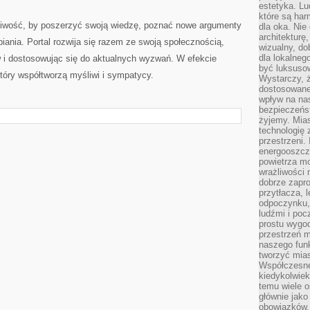
estetyka. L
które są har
liwość, by poszerzyć swoją wiedzę, poznać nowe argumenty
dla oka. Nie
architekturę
iania. Portal rozwija się razem ze swoją społecznością,
wizualny, do
dla lokalneg
w i dostosowując się do aktualnych wyzwań. W efekcie
być luksuso
który współtworzą myśliwi i sympatycy.
Wystarczy, ż
dostosowane
wpływ na na
bezpieczeńs
żyjemy. Mias
technologię
przestrzeni.
energooszczę
powietrza m
wrażliwości
dobrze zapro
przytłacza, 
odpoczynku, 
ludźmi i poc
prostu wygod
przestrzeń 
naszego funk
tworzyć mias
Współczesne 
kiedykolwiek
temu wiele o
głównie jako
obowiązków.