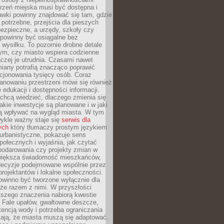
rzeń miejska musi być dostępna i
Ławki powinny znajdować się tam, gdzie
potrzebne, przejścia dla pieszych
ezpieczne, a urzędy, szkoły czy
 powinny być osiągalne bez
wysiłku. To pozornie drobne detale
tym, czy miasto wspiera codzienne
aczej je utrudnia. Czasami nawet
miany potrafią znacząco poprawić
cjonowania tysięcy osób. Coraz
lanowaniu przestrzeni mówi się również
 edukacji i dostępności informacji.
chcą wiedzieć, dlaczego zmienia się
jakie inwestycje są planowane i w jaki
 wpływać na wygląd miasta. W tym
ykle ważny staje się
serwis dla
ych
który tłumaczy prostym językiem
urbanistyczne, pokazuje sens
społecznych i wyjaśnia, jak czytać
podarowania czy projekty zmian w
 większa świadomość mieszkańców,
decyzje podejmowane wspólnie przez
rojektantów i lokalne społeczności.
owinno być tworzone wyłącznie dla
akże razem z nimi. W przyszłości
kszego znaczenia nabiorą kwestie
 Fale upałów, gwałtowne deszcze,
tencją wody i potrzeba ograniczania
iają, że miasta muszą się adaptować.