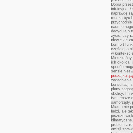
Dobra przest
intuicyjna. 
naprawdę są 
muszą być b
przychodnie
nadmiernego 
decydują o 
życie, czy r
niewielkie z
komfort funk
częściej o p
w kontekście
Mieszkańcy 
ich okolica, 
sposób mogą
sensie niezw
początkując
zagadnienia 
konsultacji 
plany zagos
okolicy. Im
tym lepsze 
samorządy, p
Miasto nie p
ludzi, ale t
jeszcze wię
klimatyczne.
problem z re
emisji spraw