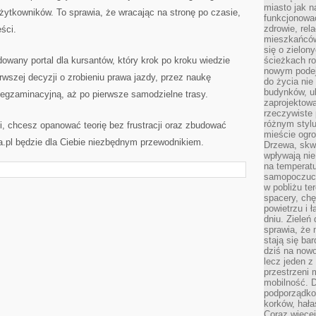
miasto jak n
ytkowników. To sprawia, że wracając na stronę po czasie,
funkcjonować
zdrowie, rel
ści.
mieszkańców.
się o zielon
owany portal dla kursantów, który krok po kroku wiedzie
ścieżkach ro
nowym podejś
rwszej decyzji o zrobieniu prawa jazdy, przez naukę
do życia ni
budynków, ul
ę egzaminacyjną, aż po pierwsze samodzielne trasy.
zaprojektow
rzeczywiste 
różnym styl
ji, chcesz opanować teorię bez frustracji oraz zbudować
mieście ogr
na.pl będzie dla Ciebie niezbędnym przewodnikiem.
Drzewa, skw
wpływają nie
na temperatu
samopoczuci
w pobliżu te
spacery, chę
powietrzu i 
dniu. Zieleń
sprawia, że 
stają się ba
dziś na nowo
lecz jeden 
przestrzeni 
mobilność. 
podporządko
korków, hała
Coraz więcej