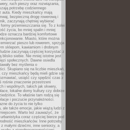
owery, ruch pieszy oraz rozwiązania,
szają potrzebę codziennego
 z auta. Kiedy mieszkańcy mają
mwaj, bezpieczną drogę rowerową i
nik, zaczynają chętniej wybierać
 formy przemieszczania się. To z kolei
ość życia, bo mniej spalin i mniej
odze oznacza bardziej komfortowe
unkcjonowanie. Miasto, które można
emierzać pieszo lub rowerem, sprzyja
nym sklepom, kawiarniom i drobnym
ludzie zaczynają częściej korzystać z
 blisko siebie. Nie mniej istotne jest
ięzi społecznych. Dawne osiedla
tawały bez myślenia o
ci. Skupiano się na liczbie mieszkań,
, czy mieszkańcy będą mieli gdzie się
rozmawiać, usiąść czy spędzić czas z
ś rośnie znaczenie przestrzeni
ch i wspólnych, takich jak skwery,
place, lokalne domy kultury czy dobrze
iedzińce. To właśnie tam rodzą się
elacje i poczucie przynależności.
azne do życia to nie tylko
a, ale także emocje, jakie wiążą ludzi z
miejscem. Warto też zauważyć, że
rbanistyka coraz częściej bierze pod
rodność mieszkańców. Inne potrzeby
 z małymi dziećmi, inne seniorzy, a
 osoby z niepełnosprawnościami.