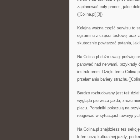
zaplanować cały proces, jakie do
([Colina.pl][3])
Kolejna ważna część serwisu to se
egzaminu z części testowej oraz z
skutecznie powtarzać pytania, ja
Na Colina.pl dużo uwagi poświęcon
panować nad nerwami, przykłady 
instruktorem. Dzięki temu Colina.
przełamaniu bariery strachu.([Colina
Bardzo rozbudowany jest też dział
wygląda pierwsza jazda, zrozumie
placu. Poradniki pokazują na przy
reagować w sytuacjach awaryjnych 
Na Colina.pl znajdziesz też sekcj
które uczą kulturalnej jazdy, podk