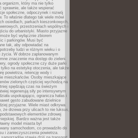
a organizm, który ma nie tylko
 sprawnie, ale także wspierać
acje społeczne, odpoczynek i rozwój
 To właśnie dlatego tak wiele mówi
ych osiedlach, parkach kieszonkowych,
werowych, przestrzeniach wspólnych i
ciu do urbanistyki. Miasto przyjazne
e może być wyłącznie zbiorem
ic i parkingów. Musi być
ane tak, aby odpowiadać na
potrzeby ludzi w różnym wieku i o
u życia. W dobrze zaplanowanym
omne znaczenie ma dostęp do zieleni.
ery, ogrody społeczne czy duże parki
 tylko na estetykę otoczenia, ale także
rę powietrza, retencję wody i
e mieszkańców. Osoby mieszkające
renów zielonych częściej wychodzą na
tniej spędzają czas na świeżym
łatwiej regenerują siły po intensywnym
 działa uspokajająco, ogranicza hałas i
nawet gęsto zabudowane dzielnice
rdziej przyjazne. Wiele miast odkrywa
, że drzewa przy ulicach to nie luksus,
z podstawowych elementów zdrowej
miejskiej. Bardzo ważna jest także
Dawny model miasta był
wany samochodom, co prowadziło do
su i zanieczyszczenia powietrza.
 samorządów stawia dziś na transport