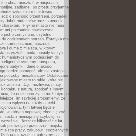
udzie chcą mieszkać w miejscach,
monijne, zadbane i po prostu przyjemne
 chodzi wyłącznie o efektowną
, lecz o spójność przestrzeni, porządek
bry dobór materiałów oraz szacunek
o charakteru. Piękne miasto nie musi
we ani przesadnie nowoczesne.
e jest przemyślane, czytelne i
 do codziennych potrzeb. Estetyka ma
sze samopoczucie, poczucie
twa i dumę z miejsca, w którym
ta przyszłości będą musiały łączyć
 z humanistycznym podejściem do
 Inteligentne systemy transportu,
dne budynki i dane o jakości
ogą bardzo pomagać, ale nie zastąpią
 na potrzeby mieszkańców. Ostatecznie
jektowane miasto to takie, które nie
lecz wspiera. Daje możliwość pracy,
kontaktu z naturą, spotkań z innymi
zucia, że codzienne życie może być po
niejsze. Im szybciej zrozumiemy, że
miejska wpływa na każdy aspekt
cjonowania, tym łatwiej będzie
ta, w których naprawdę chce się żyć.
miasta zmieniają się szybciej niż
 wcześniej. Jeszcze kilkanaście lat
sób postrzegało przestrzeń miejską
 miejsce pracy, zakupów i codziennych
 Dziś coraz częściej patrzymy na