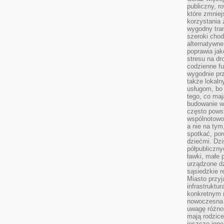
publiczny, r
które zmniej
korzystania
wygodny tra
szeroki chod
alternatywne
poprawia jak
stresu na dr
codzienne f
wygodnie prz
także lokal
usługom, bo 
tego, co mają
budowanie w
często pows
wspólnotowoś
a nie na tym
spotkać, po
dziećmi. Dzi
półpubliczny
ławki, małe 
urządzone dz
sąsiedzkie r
Miasto przyj
infrastruktur
konkretnym 
nowoczesna u
uwagę różno
mają rodzice
jeszcze inne