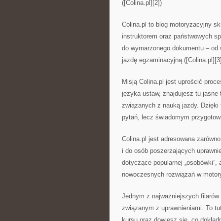
([Colina.pl][2])
Colina.pl to blog motoryzacyjny s
instruktorem oraz państwowych spr
do wymarzonego dokumentu – od wy
jazdę egzaminacyjną.([Colina.pl][3
Misją Colina.pl jest uprościć pro
języka ustaw, znajdujesz tu jasne
związanych z nauką jazdy. Dzięki
pytań, lecz świadomym przygotowan
Colina.pl jest adresowana zarówno 
i do osób poszerzających uprawnien
dotyczące popularnej „osobówki”, 
nowoczesnych rozwiązań w motoryza
Jednym z najważniejszych filarów
związanym z uprawnieniami. To tu
kursu oraz dowiesz się, co dokład