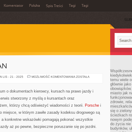
Komentator
Polska
Tagi
Tagi
Spis Treści
SUB
AN
Współczesne 
kiedykolwiek
MASERATI
LIS - 21 - 2025
MOŻLIWOŚĆ KOMENTOWANIA
ZOSTAŁA
temu wiele o
I
NISSAN
głównie jako
obowiązków.
um o dokumentach kierowcy, kursach na prawo jazdy i
miasto jak n
funkcjonować
serwis stworzony z myślą o kursantach oraz
zdrowie, rel
em, którzy chcą odświeżyć wiadomości z teorii.
Porsche
i
mieszkańców.
się o zielon
o miejsce, w którym zawiłe zasady kodeksu drogowego są
ścieżkach ro
y, a konkretne wskazówki pomagają pokonać wszystkie
nowym podejś
do życia ni
 jazdy aż po pewne, bezpieczne poruszanie się po jezdni.
budynków, ul