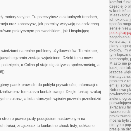
komfort funk
częściej o p
w kontekście
Mieszkańcy 
dy motoryzacyjne. Tu przeczytasz o aktualnych trendach,
ich okolica, 
zacja oraz zobaczysz, jak przepisy wpływają na codzienną
sposób mogą
sensie niezw
zarówno praktycznym przewodnikiem, jak i inspirującą
początkując
zagadnienia 
konsultacji 
plany zagos
okolicy. Im
powiedziami na realne problemy użytkowników. To miejsce,
tym lepsze 
ających egzamin zostają wyjaśnione. Dzięki temu nowe
samorządy, p
Miasto nie p
 potknięcia, a Colina.pl staje się aktywną społecznością, a
ludzi, ale t
6])
jeszcze wię
klimatyczne.
problem z re
górny pasek prowadzi do polityki prywatności, informacji o
emisji spraw
Betonowe pla
ziałów oraz formularza kontaktowego. Dzięki funkcji szukaj
powierzchnie
zieleni, og
órych szukasz, a lista starszych wpisów pozwala prześledzić
pozwalający
skracaniu ł
tworzeniu dz
projektowani
ych stron o prawie jazdy podejściem nastawionym na
można było 
nie tylko po
ich treści, znajdziesz tu konkretne check-listy, dokładne
presję na śr