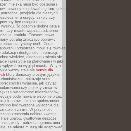
rzeń miejska musi być dostępna i
Ławki powinny znajdować się tam, gdzie
potrzebne, przejścia dla pieszych
ezpieczne, a urzędy, szkoły czy
 powinny być osiągalne bez
wysiłku. To pozornie drobne detale
tym, czy miasto wspiera codzienne
aczej je utrudnia. Czasami nawet
miany potrafią znacząco poprawić
cjonowania tysięcy osób. Coraz
lanowaniu przestrzeni mówi się również
 edukacji i dostępności informacji.
chcą wiedzieć, dlaczego zmienia się
jakie inwestycje są planowane i w jaki
 wpływać na wygląd miasta. W tym
ykle ważny staje się
serwis dla
ych
który tłumaczy prostym językiem
urbanistyczne, pokazuje sens
społecznych i wyjaśnia, jak czytać
podarowania czy projekty zmian w
 większa świadomość mieszkańców,
decyzje podejmowane wspólnie przez
rojektantów i lokalne społeczności.
owinno być tworzone wyłącznie dla
akże razem z nimi. W przyszłości
kszego znaczenia nabiorą kwestie
 Fale upałów, gwałtowne deszcze,
tencją wody i potrzeba ograniczania
iają, że miasta muszą się adaptować.