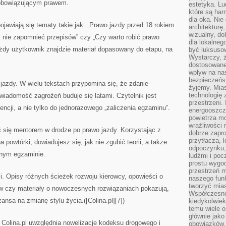
 obowiązującym prawem.
estetyka. L
które są har
dla oka. Nie
ojawiają się tematy takie jak: „Prawo jazdy przed 18 rokiem
architekturę
wizualny, do
k nie zapomnieć przepisów” czy „Czy warto robić prawo
dla lokalneg
ażdy użytkownik znajdzie materiał dopasowany do etapu, na
być luksuso
Wystarczy, ż
dostosowane
wpływ na na
bezpieczeńs
ę jazdy. W wielu tekstach przypomina się, że zdanie
żyjemy. Mias
technologię
wiadomość zagrożeń buduje się latami. Czytelnik jest
przestrzeni.
cji, a nie tylko do jednorazowego „zaliczenia egzaminu”.
energooszczę
powietrza m
wrażliwości
ć się mentorem w drodze po prawo jazdy. Korzystając z
dobrze zapro
przytłacza, 
 powtórki, dowiadujesz się, jak nie zgubić teorii, a także
odpoczynku, 
anym egzaminie.
ludźmi i poc
prostu wygod
przestrzeń 
cji. Opisy różnych ścieżek rozwoju kierowcy, opowieści o
naszego funk
tworzyć mias
w czy materiały o nowoczesnych rozwiązaniach pokazują,
Współczesne 
ansa na zmianę stylu życia.([Colina.pl][7])
kiedykolwiek
temu wiele o
głównie jako
 Colina.pl uwzględnia nowelizacje kodeksu drogowego i
obowiązków.