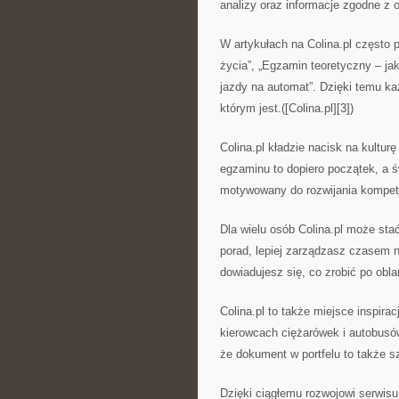
analizy oraz informacje zgodne z
W artykułach na Colina.pl często p
życia”, „Egzamin teoretyczny – ja
jazdy na automat”. Dzięki temu k
którym jest.([Colina.pl][3])
Colina.pl kładzie nacisk na kultur
egzaminu to dopiero początek, a ś
motywowany do rozwijania kompeten
Dla wielu osób Colina.pl może sta
porad, lepiej zarządzasz czasem na
dowiadujesz się, co zrobić po obl
Colina.pl to także miejsce inspira
kierowcach ciężarówek i autobusó
że dokument w portfelu to także sz
Dzięki ciągłemu rozwojowi serwisu