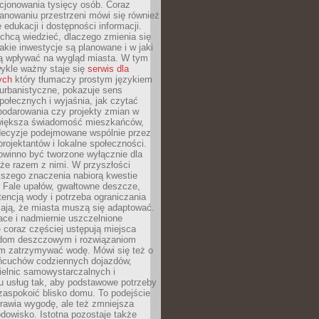
cjonowania tysięcy osób. Coraz
lanowaniu przestrzeni mówi się również
 edukacji i dostępności informacji.
chcą wiedzieć, dlaczego zmienia się
jakie inwestycje są planowane i w jaki
 wpływać na wygląd miasta. W tym
ykle ważny staje się
serwis dla
ych
który tłumaczy prostym językiem
urbanistyczne, pokazuje sens
społecznych i wyjaśnia, jak czytać
podarowania czy projekty zmian w
 większa świadomość mieszkańców,
decyzje podejmowane wspólnie przez
rojektantów i lokalne społeczności.
owinno być tworzone wyłącznie dla
akże razem z nimi. W przyszłości
kszego znaczenia nabiorą kwestie
 Fale upałów, gwałtowne deszcze,
tencją wody i potrzeba ograniczania
iają, że miasta muszą się adaptować.
ce i nadmiernie uszczelnione
 coraz częściej ustępują miejsca
rodom deszczowym i rozwiązaniom
m zatrzymywać wodę. Mówi się też o
ańcuchów codziennych dojazdów,
ielnic samowystarczalnych i
u usług tak, aby podstawowe potrzeby
zaspokoić blisko domu. To podejście
prawia wygodę, ale też zmniejsza
odowisko. Istotna pozostaje także