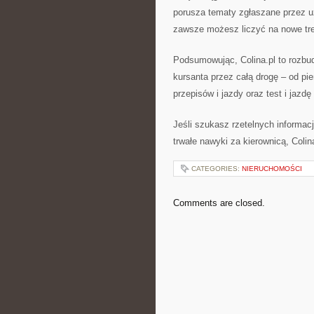
porusza tematy zgłaszane przez uż
zawsze możesz liczyć na nowe tre
Podsumowując, Colina.pl to rozbud
kursanta przez całą drogę – od pie
przepisów i jazdy oraz test i jazd
Jeśli szukasz rzetelnych informac
trwałe nawyki za kierownicą, Coli
CATEGORIES:
NIERUCHOMOŚCI
Comments are closed.