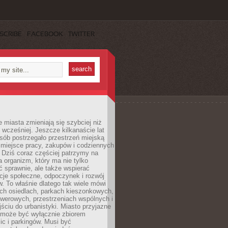
SCRIBE
FACEBOOK
TWITTER
miasta zmieniają się szybciej niż
 wcześniej. Jeszcze kilkanaście lat
sób postrzegało przestrzeń miejską
 miejsce pracy, zakupów i codziennych
 Dziś coraz częściej patrzymy na
a organizm, który ma nie tylko
 sprawnie, ale także wspierać
acje społeczne, odpoczynek i rozwój
 To właśnie dlatego tak wiele mówi
ych osiedlach, parkach kieszonkowych,
werowych, przestrzeniach wspólnych i
ciu do urbanistyki. Miasto przyjazne
e może być wyłącznie zbiorem
ic i parkingów. Musi być