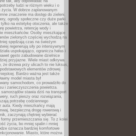
ane tak, aby odpowiadać na
potrzeby ludzi w różnym wieku i o
u życia. W dobrze zaplanowanym
omne znaczenie ma dostęp do zieleni.
ery, ogrody społeczne czy duże parki
 tylko na estetykę otoczenia, ale także
rę powietrza, retencję wody i
e mieszkańców. Osoby mieszkające
renów zielonych częściej wychodzą na
tniej spędzają czas na świeżym
łatwiej regenerują siły po intensywnym
 działa uspokajająco, ogranicza hałas i
nawet gęsto zabudowane dzielnice
rdziej przyjazne. Wiele miast odkrywa
, że drzewa przy ulicach to nie luksus,
z podstawowych elementów zdrowej
miejskiej. Bardzo ważna jest także
Dawny model miasta był
wany samochodom, co prowadziło do
su i zanieczyszczenia powietrza.
 samorządów stawia dziś na transport
owery, ruch pieszy oraz rozwiązania,
szają potrzebę codziennego
 z auta. Kiedy mieszkańcy mają
mwaj, bezpieczną drogę rowerową i
nik, zaczynają chętniej wybierać
 formy przemieszczania się. To z kolei
ość życia, bo mniej spalin i mniej
odze oznacza bardziej komfortowe
unkcjonowanie. Miasto, które można