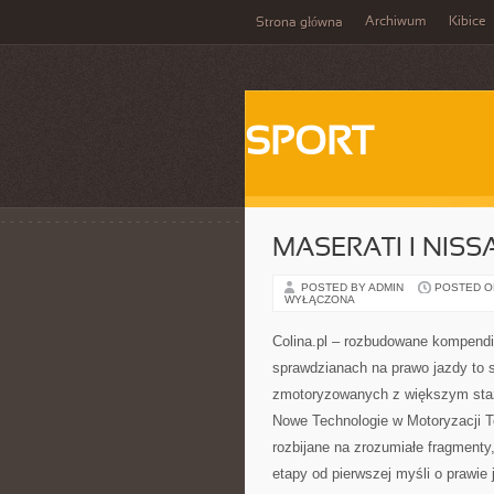
Archiwum
Kibice
Strona główna
SPORT
MASERATI I NISS
POSTED BY ADMIN
POSTED ON 
WYŁĄCZONA
Colina.pl – rozbudowane kompendi
sprawdzianach na prawo jazdy to 
zmotoryzowanych z większym staż
Nowe Technologie w Motoryzacji T
rozbijane na zrozumiałe fragment
etapy od pierwszej myśli o prawie