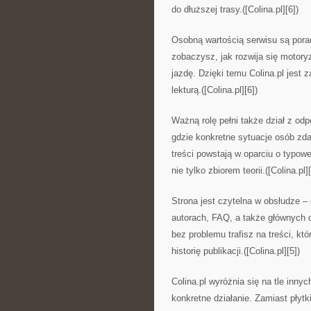
do dłuższej trasy.([Colina.pl][6])
Osobną wartością serwisu są pora
zobaczysz, jak rozwija się motory
jazdę. Dzięki temu Colina.pl jest 
lekturą.([Colina.pl][6])
Ważną rolę pełni także dział z od
gdzie konkretne sytuacje osób zd
treści powstają w oparciu o typowe
nie tylko zbiorem teorii.([Colina.pl][
Strona jest czytelna w obsłudze – 
autorach, FAQ, a także głównych d
bez problemu trafisz na treści, kt
historię publikacji.([Colina.pl][5])
Colina.pl wyróżnia się na tle inn
konkretne działanie. Zamiast płytk