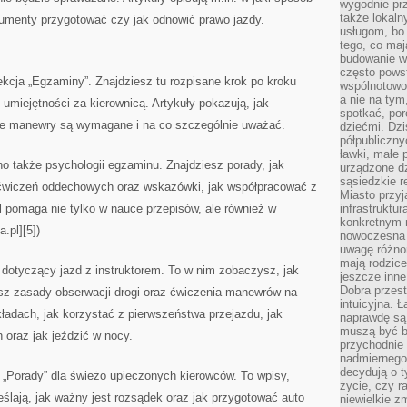
wygodnie prz
także lokal
kumenty przygotować czy jak odnowić prawo jazdy.
usługom, bo 
tego, co mają
budowanie w
często pows
kcja „Egzaminy”. Znajdziesz tu rozpisane krok po kroku
wspólnotowoś
a nie na tym
 umiejętności za kierownicą. Artykuły pokazują, jak
spotkać, po
kie manewry są wymagane i na co szczególnie uważać.
dziećmi. Dzi
półpubliczny
ławki, małe 
o także psychologii egzaminu. Znajdziesz porady, jak
urządzone dz
sąsiedzkie r
ćwiczeń oddechowych oraz wskazówki, jak współpracować z
Miasto przyj
pl pomaga nie tylko w nauce przepisów, ale również w
infrastruktur
konkretnym 
.pl][5])
nowoczesna u
uwagę różno
mają rodzice
 dotyczący jazd z instruktorem. To w nim zobaczysz, jak
jeszcze inne
Dobra przest
sz zasady obserwacji drogi oraz ćwiczenia manewrów na
intuicyjna. 
kładach, jak korzystać z pierwszeństwa przejazdu, jak
naprawdę są 
muszą być b
oraz jak jeździć w nocy.
przychodnie
nadmiernego 
decydują o 
ę „Porady” dla świeżo upieczonych kierowców. To wpisy,
życie, czy r
reślają, jak ważny jest rozsądek oraz jak przygotować auto
niewielkie z