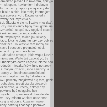
emierzać pieszo lub rowerem, sprzyja
nym sklepom, kawiarniom i drobnym
ludzie zaczynają częściej korzystać z
 blisko siebie. Nie mniej istotne jest
ięzi społecznych. Dawne osiedla
tawały bez myślenia o
ci. Skupiano się na liczbie mieszkań,
, czy mieszkańcy będą mieli gdzie się
rozmawiać, usiąść czy spędzić czas z
ś rośnie znaczenie przestrzeni
ch i wspólnych, takich jak skwery,
place, lokalne domy kultury czy dobrze
iedzińce. To właśnie tam rodzą się
elacje i poczucie przynależności.
azne do życia to nie tylko
a, ale także emocje, jakie wiążą ludzi z
miejscem. Warto też zauważyć, że
rbanistyka coraz częściej bierze pod
rodność mieszkańców. Inne potrzeby
 z małymi dziećmi, inne seniorzy, a
 osoby z niepełnosprawnościami.
rzeń miejska musi być dostępna i
Ławki powinny znajdować się tam, gdzie
potrzebne, przejścia dla pieszych
ezpieczne, a urzędy, szkoły czy
 powinny być osiągalne bez
wysiłku. To pozornie drobne detale
tym, czy miasto wspiera codzienne
aczej je utrudnia. Czasami nawet
miany potrafią znacząco poprawić