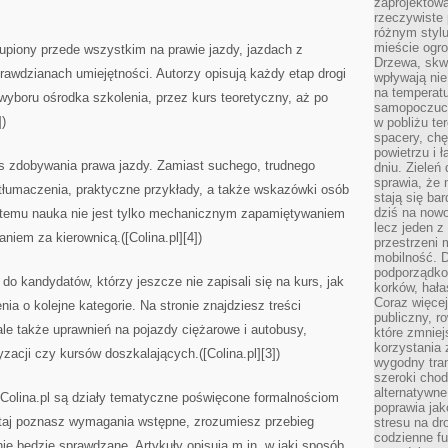
zaprojektow
rzeczywiste 
różnym styl
mieście ogr
kupiony przede wszystkim na prawie jazdy, jazdach z
Drzewa, skw
awdzianach umiejętności. Autorzy opisują każdy etap drogi
wpływają nie
na temperatu
boru ośrodka szkolenia, przez kurs teoretyczny, aż po
samopoczuci
])
w pobliżu te
spacery, chę
powietrzu i 
ces zdobywania prawa jazdy. Zamiast suchego, trudnego
dniu. Zieleń
sprawia, że 
 tłumaczenia, praktyczne przykłady, a także wskazówki osób
stają się ba
dziś na nowo
 temu nauka nie jest tylko mechanicznym zapamiętywaniem
lecz jeden 
iem za kierownicą.([Colina.pl][4])
przestrzeni 
mobilność. 
podporządko
do kandydatów, którzy jeszcze nie zapisali się na kurs, jak
korków, hała
Coraz więcej
ia o kolejne kategorie. Na stronie znajdziesz treści
publiczny, r
ale także uprawnień na pojazdy ciężarowe i autobusy,
które zmniej
korzystania
cji czy kursów doszkalających.([Colina.pl][3])
wygodny tra
szeroki chod
alternatywne
 Colina.pl są działy tematyczne poświęcone formalnościom
poprawia jak
taj poznasz wymagania wstępne, zrozumiesz przebieg
stresu na dr
codzienne f
nie będzie sprawdzane. Artykuły opisują m.in. w jaki sposób