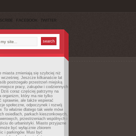
SCRIBE
FACEBOOK
TWITTER
miasta zmieniają się szybciej niż
 wcześniej. Jeszcze kilkanaście lat
sób postrzegało przestrzeń miejską
 miejsce pracy, zakupów i codziennych
 Dziś coraz częściej patrzymy na
a organizm, który ma nie tylko
 sprawnie, ale także wspierać
acje społeczne, odpoczynek i rozwój
 To właśnie dlatego tak wiele mówi
ych osiedlach, parkach kieszonkowych,
werowych, przestrzeniach wspólnych i
ciu do urbanistyki. Miasto przyjazne
e może być wyłącznie zbiorem
ic i parkingów. Musi być