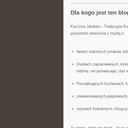
Dla kogo jest ten bl
Karczma Jandura – Tradycyjna Ku
przestrzeń stworzone z myślą o:
fanach rodzimych smaków, któr
Osobach zapracowanych, które 
rodziny, nie poświęcając zbyt 
Początkujących kucharzach, kt
zaawansowanych pasjonatach, k
turystach kulinarnych, chcący
To strona, która nie dzieli – łącz