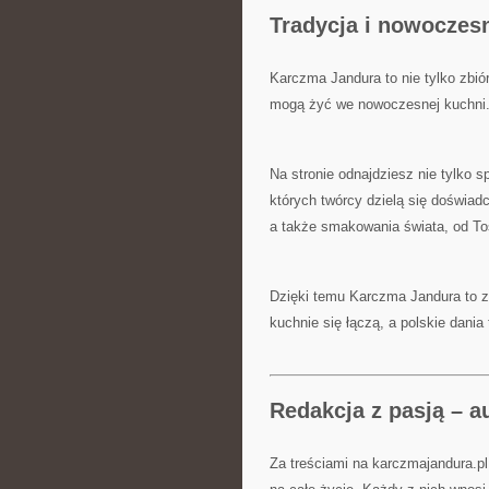
Tradycja i nowoczes
Karczma Jandura to nie tylko zbiór
mogą żyć we nowoczesnej kuchni
Na stronie odnajdziesz nie tylko 
których twórcy dzielą się doświadc
a także smakowania świata, od Tos
Dzięki temu Karczma Jandura to za
kuchnie się łączą, a polskie dania
Redakcja z pasją – a
Za treściami na karczmajandura.pl