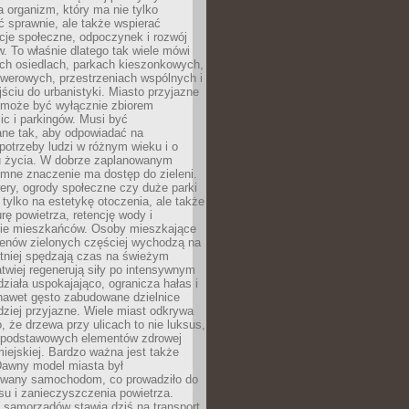
a organizm, który ma nie tylko
 sprawnie, ale także wspierać
acje społeczne, odpoczynek i rozwój
 To właśnie dlatego tak wiele mówi
ych osiedlach, parkach kieszonkowych,
werowych, przestrzeniach wspólnych i
ciu do urbanistyki. Miasto przyjazne
e może być wyłącznie zbiorem
ic i parkingów. Musi być
ane tak, aby odpowiadać na
potrzeby ludzi w różnym wieku i o
u życia. W dobrze zaplanowanym
omne znaczenie ma dostęp do zieleni.
ery, ogrody społeczne czy duże parki
 tylko na estetykę otoczenia, ale także
rę powietrza, retencję wody i
e mieszkańców. Osoby mieszkające
renów zielonych częściej wychodzą na
tniej spędzają czas na świeżym
łatwiej regenerują siły po intensywnym
 działa uspokajająco, ogranicza hałas i
nawet gęsto zabudowane dzielnice
rdziej przyjazne. Wiele miast odkrywa
, że drzewa przy ulicach to nie luksus,
z podstawowych elementów zdrowej
miejskiej. Bardzo ważna jest także
Dawny model miasta był
wany samochodom, co prowadziło do
su i zanieczyszczenia powietrza.
 samorządów stawia dziś na transport