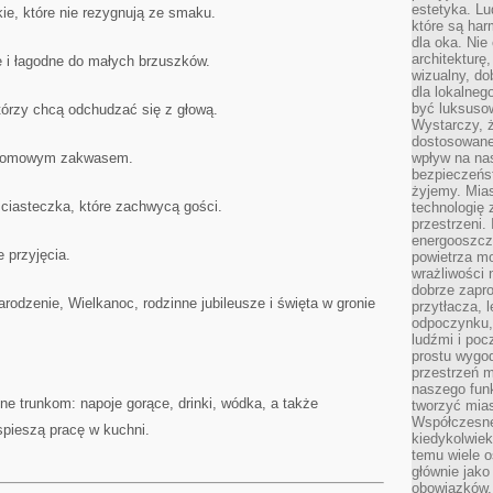
estetyka. L
ie, które nie rezygnują ze smaku.
które są har
dla oka. Nie
architekturę
e i łagodne do małych brzuszków.
wizualny, do
dla lokalneg
być luksuso
 którzy chcą odchudzać się z głową.
Wystarczy, ż
dostosowane
 domowym zakwasem.
wpływ na na
bezpieczeńs
żyjemy. Mias
 ciasteczka, które zachwycą gości.
technologię
przestrzeni.
energooszczę
 przyjęcia.
powietrza m
wrażliwości
dobrze zapro
odzenie, Wielkanoc, rodzinne jubileusze i święta w gronie
przytłacza, 
odpoczynku, 
ludźmi i poc
prostu wygod
przestrzeń 
naszego funk
e trunkom: napoje gorące, drinki, wódka, a także
tworzyć mias
Współczesne 
spieszą pracę w kuchni.
kiedykolwiek
temu wiele o
głównie jako
obowiązków.