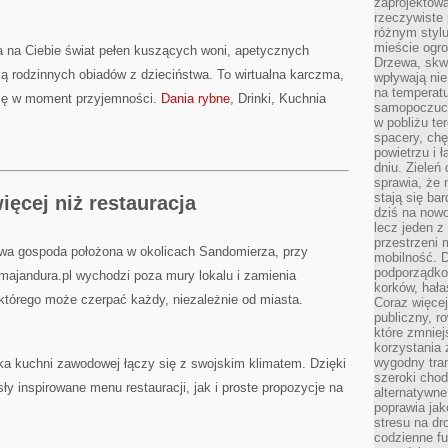
zaprojektow
rzeczywiste 
różnym styl
mieście ogr
 na Ciebie świat pełen kuszących woni, apetycznych
Drzewa, skw
ają rodzinnych obiadów z dzieciństwa. To wirtualna karczma,
wpływają nie
na temperatu
się w moment przyjemności.
Dania rybne
, Drinki, Kuchnia
samopoczuci
w pobliżu te
spacery, chę
powietrzu i 
dniu. Zieleń
sprawia, że 
stają się ba
ęcej niż restauracja
dziś na nowo
lecz jeden 
przestrzeni 
wa gospoda położona w okolicach Sandomierza, przy
mobilność. 
podporządko
czmajandura.pl wychodzi poza mury lokalu i zamienia
korków, hała
którego może czerpać każdy, niezależnie od miasta.
Coraz więcej
publiczny, r
które zmniej
korzystania
wygodny tra
yka kuchni zawodowej łączy się z swojskim klimatem. Dzięki
szeroki chod
y inspirowane menu restauracji, jak i proste propozycje na
alternatywne
poprawia jak
stresu na dr
codzienne f