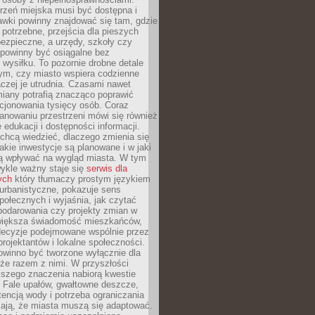
rzeń miejska musi być dostępna i
Ławki powinny znajdować się tam, gdzie
potrzebne, przejścia dla pieszych
ezpieczne, a urzędy, szkoły czy
 powinny być osiągalne bez
wysiłku. To pozornie drobne detale
tym, czy miasto wspiera codzienne
aczej je utrudnia. Czasami nawet
miany potrafią znacząco poprawić
cjonowania tysięcy osób. Coraz
lanowaniu przestrzeni mówi się również
 edukacji i dostępności informacji.
chcą wiedzieć, dlaczego zmienia się
jakie inwestycje są planowane i w jaki
 wpływać na wygląd miasta. W tym
ykle ważny staje się
serwis dla
ych
który tłumaczy prostym językiem
urbanistyczne, pokazuje sens
społecznych i wyjaśnia, jak czytać
podarowania czy projekty zmian w
 większa świadomość mieszkańców,
decyzje podejmowane wspólnie przez
rojektantów i lokalne społeczności.
owinno być tworzone wyłącznie dla
akże razem z nimi. W przyszłości
kszego znaczenia nabiorą kwestie
 Fale upałów, gwałtowne deszcze,
tencją wody i potrzeba ograniczania
iają, że miasta muszą się adaptować.