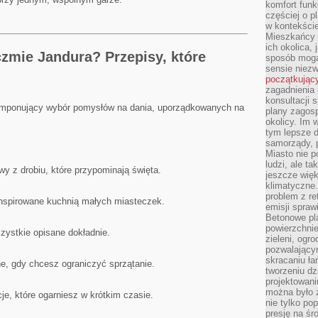
komfort funk
częściej o p
w kontekście
Mieszkańcy 
ich okolica, 
zmie Jandura? Przepisy, które
sposób mogą
sensie niezw
początkując
zagadnienia 
konsultacji 
 imponujący wybór pomysłów na dania, uporządkowanych na
plany zagos
okolicy. Im
tym lepsze 
samorządy, p
Miasto nie p
ludzi, ale t
awy z drobiu, które przypominają święta.
jeszcze wię
klimatyczne.
problem z re
inspirowane kuchnią małych miasteczek.
emisji spraw
Betonowe pla
powierzchnie
szystkie opisane dokładnie.
zieleni, og
pozwalający
skracaniu ł
e, gdy chcesz ograniczyć sprzątanie.
tworzeniu dz
projektowani
można było 
e, które ogarniesz w krótkim czasie.
nie tylko po
presję na śr