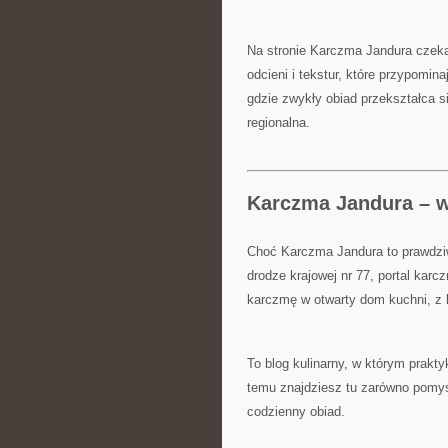
Na stronie Karczma Jandura czeka
odcieni i tekstur, które przypomin
gdzie zwykły obiad przekształca 
regionalna.
Karczma Jandura – wi
Choć Karczma Jandura to prawdzi
drodze krajowej nr 77, portal kar
karczmę w otwarty dom kuchni, z 
To blog kulinarny, w którym prakt
temu znajdziesz tu zarówno pomysł
codzienny obiad.