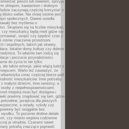
emierzać pieszo lub rowerem, sprzyja
nym sklepom, kawiarniom i drobnym
ludzie zaczynają częściej korzystać z
 blisko siebie. Nie mniej istotne jest
ięzi społecznych. Dawne osiedla
tawały bez myślenia o
ci. Skupiano się na liczbie mieszkań,
, czy mieszkańcy będą mieli gdzie się
rozmawiać, usiąść czy spędzić czas z
ś rośnie znaczenie przestrzeni
ch i wspólnych, takich jak skwery,
place, lokalne domy kultury czy dobrze
iedzińce. To właśnie tam rodzą się
elacje i poczucie przynależności.
azne do życia to nie tylko
a, ale także emocje, jakie wiążą ludzi z
miejscem. Warto też zauważyć, że
rbanistyka coraz częściej bierze pod
rodność mieszkańców. Inne potrzeby
 z małymi dziećmi, inne seniorzy, a
 osoby z niepełnosprawnościami.
rzeń miejska musi być dostępna i
Ławki powinny znajdować się tam, gdzie
potrzebne, przejścia dla pieszych
ezpieczne, a urzędy, szkoły czy
 powinny być osiągalne bez
wysiłku. To pozornie drobne detale
tym, czy miasto wspiera codzienne
aczej je utrudnia. Czasami nawet
miany potrafią znacząco poprawić