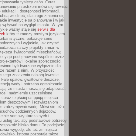
cjonowania tysięcy osób. Coraz
lanowaniu przestrzeni mówi się również
 edukacji i dostępności informacji.
chcą wiedzieć, dlaczego zmienia się
jakie inwestycje są planowane i w jaki
 wpływać na wygląd miasta. W tym
ykle ważny staje się
serwis dla
ych
który tłumaczy prostym językiem
urbanistyczne, pokazuje sens
społecznych i wyjaśnia, jak czytać
podarowania czy projekty zmian w
 większa świadomość mieszkańców,
decyzje podejmowane wspólnie przez
rojektantów i lokalne społeczności.
owinno być tworzone wyłącznie dla
akże razem z nimi. W przyszłości
kszego znaczenia nabiorą kwestie
 Fale upałów, gwałtowne deszcze,
tencją wody i potrzeba ograniczania
iają, że miasta muszą się adaptować.
ce i nadmiernie uszczelnione
 coraz częściej ustępują miejsca
rodom deszczowym i rozwiązaniom
m zatrzymywać wodę. Mówi się też o
ańcuchów codziennych dojazdów,
ielnic samowystarczalnych i
u usług tak, aby podstawowe potrzeby
zaspokoić blisko domu. To podejście
prawia wygodę, ale też zmniejsza
odowisko. Istotna pozostaje także