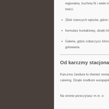
regionalna, kuchnia fit i wiele
treści.
Zbiór starszych wpisów, gdzie
formularz kontaktowy, dzięki 
Galeria, gdzie zobaczysz klima
gotowania.
Od karczmy stacjonar
Karczma Jandura to również restau
catering. Dzięki środkom europejsk
Na stronie przeczytasz m.in. o: