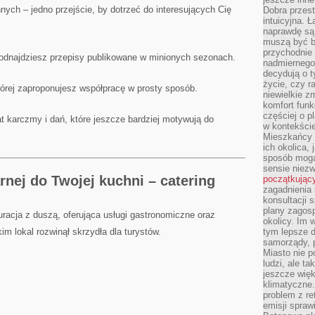
 innych – jedno przejście, by dotrzeć do interesujących Cię
Dobra przest
intuicyjna. 
naprawdę są 
muszą być b
przychodnie
 odnajdziesz przepisy publikowane w minionych sezonach.
nadmiernego 
decydują o 
życie, czy r
której zaproponujesz współpracę w prosty sposób.
niewielkie z
komfort funk
częściej o p
t karczmy i dań, które jeszcze bardziej motywują do
w kontekście
Mieszkańcy 
ich okolica, 
sposób mogą
sensie niezw
nej do Twojej kuchni – catering
początkując
zagadnienia 
konsultacji 
plany zagos
racja z duszą, oferująca usługi gastronomiczne oraz
okolicy. Im
im lokal rozwinął skrzydła dla turystów.
tym lepsze 
samorządy, p
Miasto nie p
ludzi, ale t
jeszcze wię
klimatyczne.
problem z re
emisji spraw