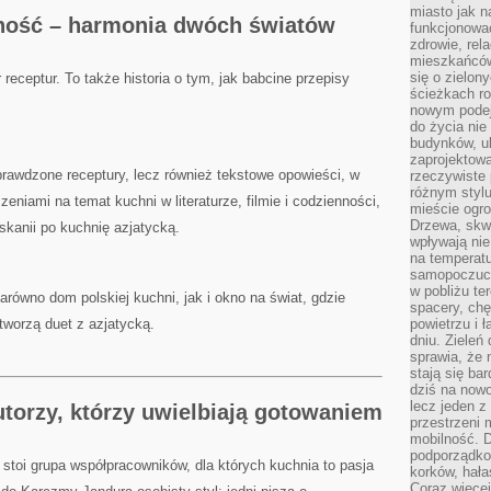
miasto jak n
ność – harmonia dwóch światów
funkcjonować
zdrowie, rel
mieszkańców.
się o zielon
 receptur. To także historia o tym, jak babcine przepisy
ścieżkach ro
.
nowym podejś
do życia ni
budynków, ul
zaprojektow
sprawdzone receptury, lecz również tekstowe opowieści, w
rzeczywiste 
różnym styl
zeniami na temat kuchni w literaturze, filmie i codzienności,
mieście ogr
Drzewa, skw
kanii po kuchnię azjatycką.
wpływają nie
na temperatu
samopoczuci
w pobliżu te
równo dom polskiej kuchni, jak i okno na świat, gdzie
spacery, chę
 tworzą duet z azjatycką.
powietrzu i 
dniu. Zieleń
sprawia, że 
stają się ba
dziś na nowo
lecz jeden 
utorzy, którzy uwielbiają gotowaniem
przestrzeni 
mobilność. 
podporządko
 stoi grupa współpracowników, dla których kuchnia to pasja
korków, hała
Coraz więcej