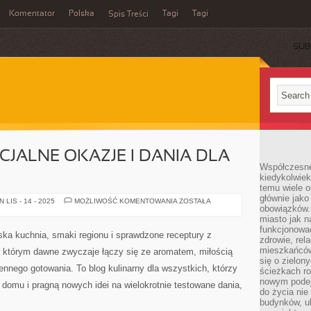
Komentator
Polska
Tagi
Tagi
Spis Treści
SUB
CJALNE OKAZJE I DANIA DLA
Współczesne 
kiedykolwiek
temu wiele o
głównie jako
KUCHNIA
LIS - 14 - 2025
MOŻLIWOŚĆ KOMENTOWANIA
ZOSTAŁA
obowiązków.
NA
SPECJALNE
miasto jak n
OKAZJE
funkcjonować
I
ka kuchnia, smaki regionu i sprawdzone receptury z
DANIA
zdrowie, rel
DLA
mieszkańców.
w którym dawne zwyczaje łączy się ze aromatem, miłością
MALUSZKÓW
się o zielon
ennego gotowania. To blog kulinarny dla wszystkich, którzy
ścieżkach ro
nowym podejś
w domu i pragną nowych idei na wielokrotnie testowane dania,
do życia ni
budynków, ul