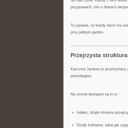
na całe życie. Każdy z nich wnosi
przyprawach, inni o daniach eksp
To sprawia, że każdy tekst ma swó
przy jednym garnku.
Przejrzysta struktur
Karczma Jandura to przemyślany po
potrzebujesz.
Na stronie dostępne są m.in.:
Indeks, dzięki któremu przejrz
Działy kulinarne, takie jak zup