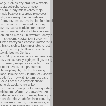
owery, ruch pieszy oraz rozwiązania,
szają potrzebę codziennego
 z auta. Kiedy mieszkańcy mają
mwaj, bezpieczną drogę rowerową i
nik, zaczynają chętniej wybierać
 formy przemieszczania się. To z kolei
ość życia, bo mniej spalin i mniej
odze oznacza bardziej komfortowe
unkcjonowanie. Miasto, które można
emierzać pieszo lub rowerem, sprzyja
nym sklepom, kawiarniom i drobnym
ludzie zaczynają częściej korzystać z
 blisko siebie. Nie mniej istotne jest
ięzi społecznych. Dawne osiedla
tawały bez myślenia o
ci. Skupiano się na liczbie mieszkań,
, czy mieszkańcy będą mieli gdzie się
rozmawiać, usiąść czy spędzić czas z
ś rośnie znaczenie przestrzeni
ch i wspólnych, takich jak skwery,
place, lokalne domy kultury czy dobrze
iedzińce. To właśnie tam rodzą się
elacje i poczucie przynależności.
azne do życia to nie tylko
a, ale także emocje, jakie wiążą ludzi z
miejscem. Warto też zauważyć, że
rbanistyka coraz częściej bierze pod
rodność mieszkańców. Inne potrzeby
 z małymi dziećmi, inne seniorzy, a
 osoby z niepełnosprawnościami.