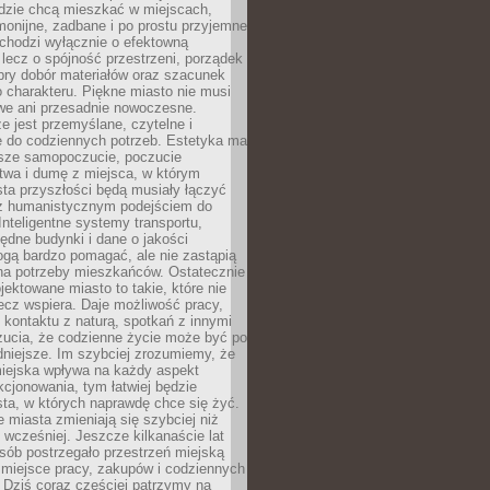
udzie chcą mieszkać w miejscach,
monijne, zadbane i po prostu przyjemne
 chodzi wyłącznie o efektowną
, lecz o spójność przestrzeni, porządek
bry dobór materiałów oraz szacunek
o charakteru. Piękne miasto nie musi
we ani przesadnie nowoczesne.
e jest przemyślane, czytelne i
 do codziennych potrzeb. Estetyka ma
sze samopoczucie, poczucie
twa i dumę z miejsca, w którym
ta przyszłości będą musiały łączyć
 z humanistycznym podejściem do
 Inteligentne systemy transportu,
dne budynki i dane o jakości
ogą bardzo pomagać, ale nie zastąpią
 na potrzeby mieszkańców. Ostatecznie
jektowane miasto to takie, które nie
lecz wspiera. Daje możliwość pracy,
kontaktu z naturą, spotkań z innymi
zucia, że codzienne życie może być po
niejsze. Im szybciej zrozumiemy, że
miejska wpływa na każdy aspekt
cjonowania, tym łatwiej będzie
ta, w których naprawdę chce się żyć.
miasta zmieniają się szybciej niż
 wcześniej. Jeszcze kilkanaście lat
sób postrzegało przestrzeń miejską
 miejsce pracy, zakupów i codziennych
 Dziś coraz częściej patrzymy na