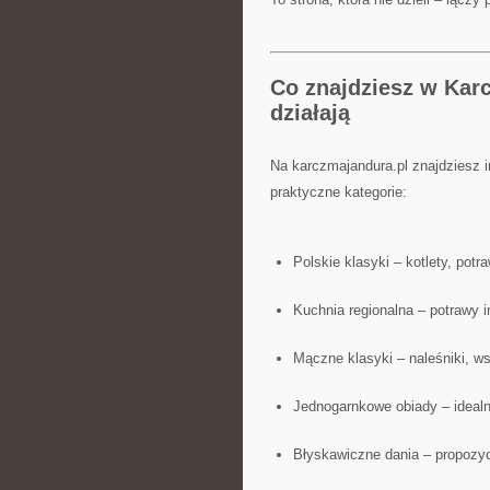
Co znajdziesz w Karc
działają
Na karczmajandura.pl znajdziesz
praktyczne kategorie:
Polskie klasyki – kotlety, potr
Kuchnia regionalna – potrawy 
Mączne klasyki – naleśniki, w
Jednogarnkowe obiady – idealn
Błyskawiczne dania – propozycj