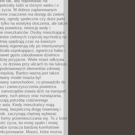
ane tak, aby odpowiadać na
potrzeby ludzi w różnym wieku i o
u życia. W dobrze zaplanowanym
omne znaczenie ma dostęp do zieleni.
ery, ogrody społeczne czy duże parki
 tylko na estetykę otoczenia, ale także
rę powietrza, retencję wody i
e mieszkańców. Osoby mieszkające
renów zielonych częściej wychodzą na
tniej spędzają czas na świeżym
łatwiej regenerują siły po intensywnym
 działa uspokajająco, ogranicza hałas i
nawet gęsto zabudowane dzielnice
rdziej przyjazne. Wiele miast odkrywa
, że drzewa przy ulicach to nie luksus,
z podstawowych elementów zdrowej
miejskiej. Bardzo ważna jest także
Dawny model miasta był
wany samochodom, co prowadziło do
su i zanieczyszczenia powietrza.
 samorządów stawia dziś na transport
owery, ruch pieszy oraz rozwiązania,
szają potrzebę codziennego
 z auta. Kiedy mieszkańcy mają
mwaj, bezpieczną drogę rowerową i
nik, zaczynają chętniej wybierać
 formy przemieszczania się. To z kolei
ość życia, bo mniej spalin i mniej
odze oznacza bardziej komfortowe
unkcjonowanie. Miasto, które można