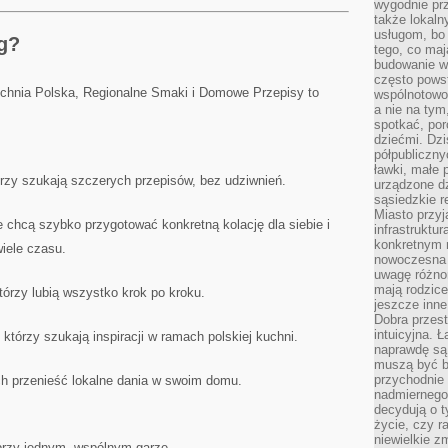
wygodnie prz
także lokal
usługom, bo 
og?
tego, co mają
budowanie w
często pows
chnia Polska, Regionalne Smaki i Domowe Przepisy to
wspólnotowoś
a nie na tym
spotkać, po
dziećmi. Dzi
półpubliczny
ławki, małe 
zy szukają szczerych przepisów, bez udziwnień.
urządzone dz
sąsiedzkie r
Miasto przyj
chcą szybko przygotować konkretną kolację dla siebie i
infrastruktur
konkretnym 
wiele czasu.
nowoczesna u
uwagę różno
mają rodzice
órzy lubią wszystko krok po kroku.
jeszcze inne
Dobra przest
intuicyjna. 
tórzy szukają inspiracji w ramach polskiej kuchni.
naprawdę są 
muszą być b
przychodnie
ch przenieść lokalne dania w swoim domu.
nadmiernego 
decydują o 
życie, czy r
niewielkie z
y przy jednym, wspólnym garze.