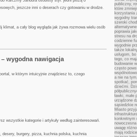
 do Karczmy Jandura osobisty styl: jedni piszą o
publiczny, r
resowych, jeszcze inni o deserach czy gotowaniu w drodze.
które zmniej
korzystania
wygodny tra
szeroki chod
alternatywne
j klimat, a cały blog wygląda jak żywa rozmowa wielu osób
poprawia jak
stresu na dr
codzienne f
wygodnie prz
także lokal
usługom, bo 
a – wygodna nawigacja
tego, co mają
budowanie w
często pows
wspólnotowoś
rtal, w którym intuicyjnie znajdziesz to, czego
a nie na tym
spotkać, po
dziećmi. Dzi
półpubliczny
ławki, małe 
urządzone dz
sąsiedzkie r
Miasto przyj
infrastruktur
konkretnym 
ysz wszystkie kategorie i artykuły według zainteresowań.
nowoczesna u
uwagę różno
mają rodzice
y, desery, burgery, pizza, kuchnia polska, kuchnia
jeszcze inne