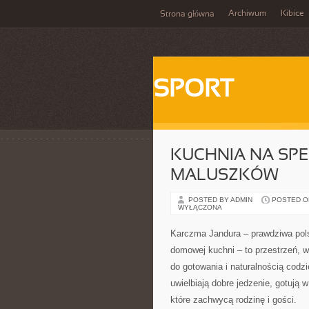
Archiwum
Kibice
Strona główna
SPORT
KUCHNIA NA SPE
MALUSZKÓW
POSTED BY ADMIN
POSTED ON 
WYŁĄCZONA
Karczma Jandura – prawdziwa pols
domowej kuchni – to przestrzeń, 
do gotowania i naturalnością codzi
uwielbiają dobre jedzenie, gotują 
które zachwycą rodzinę i gości.