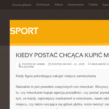
Archiwum
Kibice
Komentator
Polska
Strona główna
Spis
SPORT
KIEDY POSTAĆ CHCĄCA KUPIĆ M
POSTED BY ADMIN
POSTED ON PAŹ - 13 - 2025
MOŻLIWOŚĆ 
WYŁĄCZONA
Kiedy figura potrzebująca zakupić miejsce zamieszkania
Naturalnie to jest powodem zawyżonych cen mieszkań. Wszyscy s
to, czy mieszkanie kupuje agencja posiadłości, czy postać prywa
tym, że każdy, najmniejszy mankament w mieszkaniu, nawet ods
miejscu, czy także ruszająca się gdzieś płytka, może tworzyć za