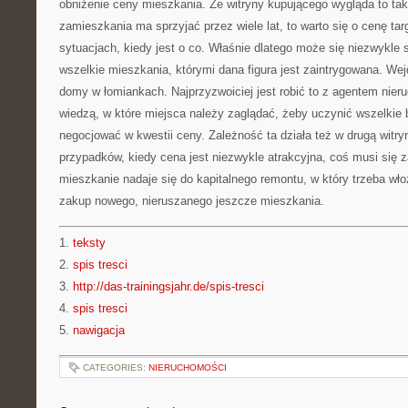
obniżenie ceny mieszkania. Ze witryny kupującego wygląda to tak
zamieszkania ma sprzyjać przez wiele lat, to warto się o cenę ta
sytuacjach, kiedy jest o co. Właśnie dlatego może się niezwykle
wszelkie mieszkania, którymi dana figura jest zaintrygowana. Wej
domy w łomiankach. Najprzyzwoiciej jest robić to z agentem nier
wiedzą, w które miejsca należy zaglądać, żeby uczynić wszelkie 
negocjować w kwestii ceny. Zależność ta działa też w drugą witryn
przypadków, kiedy cena jest niezwykle atrakcyjna, coś musi się z
mieszkanie nadaje się do kapitalnego remontu, w który trzeba wło
zakup nowego, nieruszanego jeszcze mieszkania.
1.
teksty
2.
spis tresci
3.
http://das-trainingsjahr.de/spis-tresci
4.
spis tresci
5.
nawigacja
CATEGORIES:
NIERUCHOMOŚCI