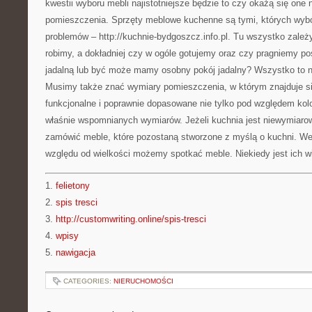
kwestii wyboru mebli najistotniejsze będzie to czy okażą się one
pomieszczenia. Sprzęty meblowe kuchenne są tymi, których wyb
problemów – http://kuchnie-bydgoszcz.info.pl. Tu wszystko zależ
robimy, a dokładniej czy w ogóle gotujemy oraz czy pragniemy p
jadalną lub być może mamy osobny pokój jadalny? Wszystko to n
Musimy także znać wymiary pomieszczenia, w którym znajduje si
funkcjonalne i poprawnie dopasowane nie tylko pod względem kolo
właśnie wspomnianych wymiarów. Jeżeli kuchnia jest niewymiaro
zamówić meble, które pozostaną stworzone z myślą o kuchni. W
względu od wielkości możemy spotkać meble. Niekiedy jest ich w
1.
felietony
2.
spis tresci
3.
http://customwriting.online/spis-tresci
4.
wpisy
5.
nawigacja
CATEGORIES:
NIERUCHOMOŚCI