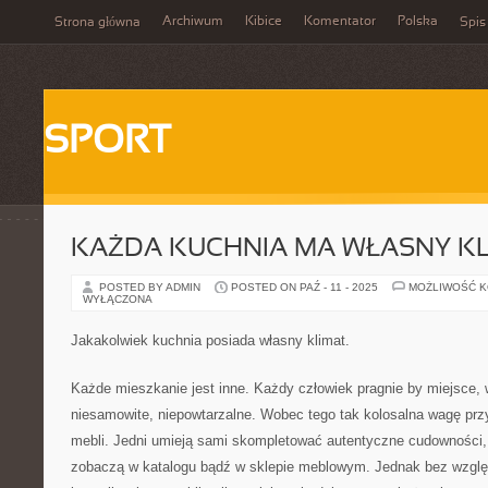
Archiwum
Kibice
Komentator
Polska
Strona główna
Spis
SPORT
KAŻDA KUCHNIA MA WŁASNY KL
POSTED BY ADMIN
POSTED ON PAŹ - 11 - 2025
MOŻLIWOŚĆ 
WYŁĄCZONA
Jakakolwiek kuchnia posiada własny klimat.
Każde mieszkanie jest inne. Każdy człowiek pragnie by miejsce,
niesamowite, niepowtarzalne. Wobec tego tak kolosalna wagę prz
mebli. Jedni umieją sami skompletować autentyczne cudowności, a
zobaczą w katalogu bądź w sklepie meblowym. Jednak bez wzglę