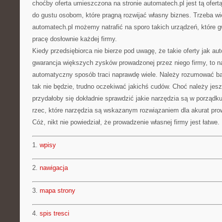
choćby oferta umieszczona na stronie automatech.pl jest tą ofert
do gustu osobom, które pragną rozwijać własny biznes. Trzeba wi
automatech.pl możemy natrafić na sporo takich urządzeń, które g
pracę dosłownie każdej firmy.
Kiedy przedsiębiorca nie bierze pod uwagę, że takie oferty jak a
gwarancja większych zysków prowadzonej przez niego firmy, to na
automatyczny sposób traci naprawdę wiele. Należy rozumować bar
tak nie będzie, trudno oczekiwać jakichś cudów. Choć należy je
przydałoby się dokładnie sprawdzić jakie narzędzia są w porządk
rzec, które narzędzia są wskazanym rozwiązaniem dla akurat pro
Cóż, nikt nie powiedział, że prowadzenie własnej firmy jest łatwe.
1.
wpisy
2.
nawigacja
3.
mapa strony
4.
spis tresci