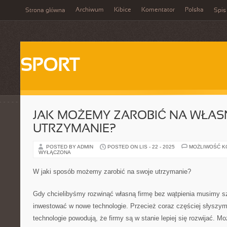
Archiwum
Kibice
Komentator
Polska
Strona główna
Spis
SPORT
JAK MOŻEMY ZAROBIĆ NA WŁAS
UTRZYMANIE?
POSTED BY ADMIN
POSTED ON LIS - 22 - 2025
MOŻLIWOŚĆ 
WYŁĄCZONA
W jaki sposób możemy zarobić na swoje utrzymanie?
Gdy chcielibyśmy rozwinąć własną firmę bez wątpienia musimy sz
inwestować w nowe technologie. Przecież coraz częściej słyszy
technologie powodują, że firmy są w stanie lepiej się rozwijać. M