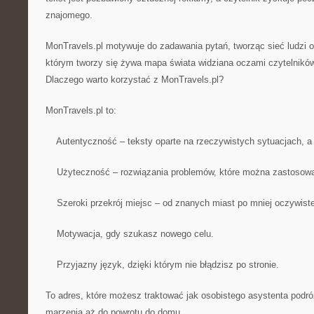
znajomego.
MonTravels.pl motywuje do zadawania pytań, tworząc sieć ludzi 
którym tworzy się żywa mapa świata widziana oczami czytelników
Dlaczego warto korzystać z MonTravels.pl?
MonTravels.pl to:
Autentyczność – teksty oparte na rzeczywistych sytuacjach, a 
Użyteczność – rozwiązania problemów, które można zastosowa
Szeroki przekrój miejsc – od znanych miast po mniej oczywiste
Motywacja, gdy szukasz nowego celu.
Przyjazny język, dzięki którym nie błądzisz po stronie.
To adres, które możesz traktować jak osobistego asystenta podró
marzenia aż do powrotu do domu.