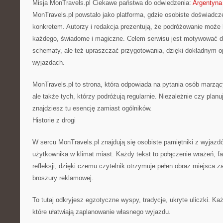
Misja MonTravels.pl Ciekawe państwa do odwiedzenia:
Argentyna
MonTravels.pl powstało jako platforma, gdzie osobiste doświadcze
konkretem. Autorzy i redakcja prezentują, że podróżowanie może 
każdego, świadome i magiczne. Celem serwisu jest motywować do
schematy, ale też upraszczać przygotowania, dzięki dokładnym 
wyjazdach.
MonTravels.pl to strona, która odpowiada na pytania osób marzą
ale także tych, którzy podróżują regularnie. Niezależnie czy pla
znajdziesz tu esencję zamiast ogólników.
Historie z drogi
W sercu MonTravels.pl znajdują się osobiste pamiętniki z wyjazd
użytkownika w klimat miast. Każdy tekst to połączenie wrażeń, fa
refleksji, dzięki czemu czytelnik otrzymuje pełen obraz miejsca 
broszury reklamowej.
To tutaj odkryjesz egzotyczne wyspy, tradycje, ukryte uliczki. Ka
które ułatwiają zaplanowanie własnego wyjazdu.