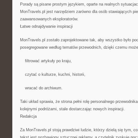
Porady są pisane prostym językiem, oparte na realnych sytuacjac
MonTravels.pl jest narzędziem zarówno dla osób stawiających pier
zaawansowanych eksploratorów.
Łatwe odnajdywanie inspiracji
MonTravels.pl zostało zaprojektowane tak, aby wszystko było pod
posegregowane według tematów przewodnich, dzięki czemu może
filtrować artykuły po kraju,
czytać o kulturze, kuchni, historii,
wracać do archiwum.
Taki układ sprawia, że strona pełni rolę personalnego przewodnika
kolejnymi podróżami, stale dostarczając nowych inspiracji.
Redakcja
Za MonTravels.pl stoją prawdziwi ludzie, którzy dzielą się tym, c
tekst jest pozbawiony sztucznej reklamy, a czytelnik zyskuje poc