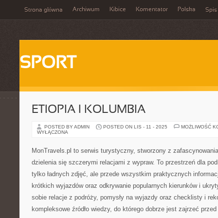
Archiwum
Kibice
Komentator
Polska
Strona główna
Spis
SPORT
ETIOPIA I KOLUMBIA
POSTED BY ADMIN
POSTED ON LIS - 11 - 2025
MOŻLIWOŚĆ K
WYŁĄCZONA
MonTravels.pl to serwis turystyczny, stworzony z zafascynowania
dzielenia się szczerymi relacjami z wypraw. To przestrzeń dla pod
tylko ładnych zdjęć, ale przede wszystkim praktycznych informacj
krótkich wyjazdów oraz odkrywanie popularnych kierunków i ukryt
sobie relacje z podróży, pomysły na wyjazdy oraz checklisty i re
kompleksowe źródło wiedzy, do którego dobrze jest zajrzeć przed