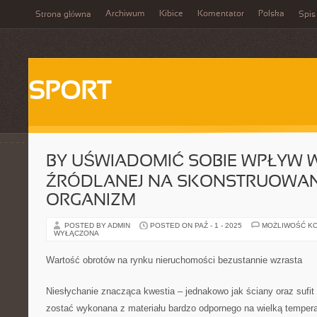
Archiwum
Kibice
Komentator
Polska
Strona główna
Spis
SPORT
BY UŚWIADOMIĆ SOBIE WPŁYW
ŹRÓDLANEJ NA SKONSTRUOWAN
ORGANIZM
POSTED BY ADMIN
POSTED ON PAŹ - 1 - 2025
MOŻLIWOŚĆ K
WYŁĄCZONA
Wartość obrotów na rynku nieruchomości bezustannie wzrasta
Niesłychanie znacząca kwestia – jednakowo jak ściany oraz sufi
zostać wykonana z materiału bardzo odpornego na wielką tempera