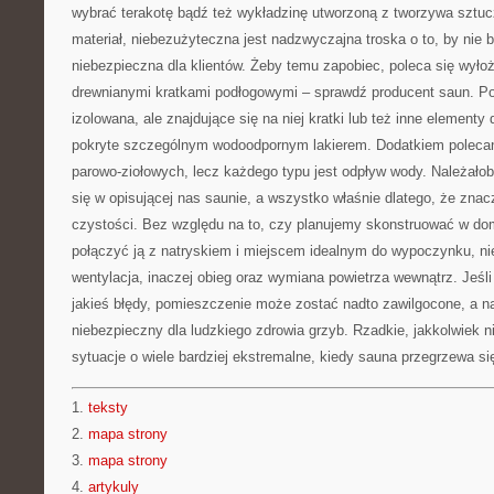
wybrać terakotę bądź też wykładzinę utworzoną z tworzywa sztu
materiał, niebezużyteczna jest nadzwyczajna troska o to, by nie by
niebezpieczna dla klientów. Żeby temu zapobiec, poleca się wyło
drewnianymi kratkami podłogowymi – sprawdź producent saun. Po
izolowana, ale znajdujące się na niej kratki lub też inne element
pokryte szczególnym wodoodpornym lakierem. Dodatkiem poleca
parowo-ziołowych, lecz każdego typu jest odpływ wody. Należałob
się w opisującej nas saunie, a wszystko właśnie dlatego, że znac
czystości. Bez względu na to, czy planujemy skonstruować w do
połączyć ją z natryskiem i miejscem idealnym do wypoczynku, ni
wentylacja, inaczej obieg oraz wymiana powietrza wewnątrz. Jeśli 
jakieś błędy, pomieszczenie może zostać nadto zawilgocone, a na
niebezpieczny dla ludzkiego zdrowia grzyb. Rzadkie, jakkolwiek 
sytuacje o wiele bardziej ekstremalne, kiedy sauna przegrzewa s
1.
teksty
2.
mapa strony
3.
mapa strony
4.
artykuly