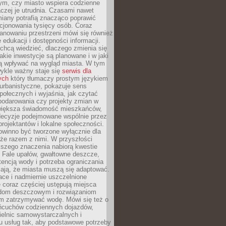
tym, czy miasto wspiera codzienne
aczej je utrudnia. Czasami nawet
miany potrafią znacząco poprawić
cjonowania tysięcy osób. Coraz
lanowaniu przestrzeni mówi się również
 edukacji i dostępności informacji.
chcą wiedzieć, dlaczego zmienia się
jakie inwestycje są planowane i w jaki
 wpływać na wygląd miasta. W tym
ykle ważny staje się
serwis dla
ych
który tłumaczy prostym językiem
urbanistyczne, pokazuje sens
społecznych i wyjaśnia, jak czytać
podarowania czy projekty zmian w
 większa świadomość mieszkańców,
decyzje podejmowane wspólnie przez
rojektantów i lokalne społeczności.
owinno być tworzone wyłącznie dla
akże razem z nimi. W przyszłości
kszego znaczenia nabiorą kwestie
 Fale upałów, gwałtowne deszcze,
tencją wody i potrzeba ograniczania
iają, że miasta muszą się adaptować.
ce i nadmiernie uszczelnione
 coraz częściej ustępują miejsca
rodom deszczowym i rozwiązaniom
m zatrzymywać wodę. Mówi się też o
ańcuchów codziennych dojazdów,
ielnic samowystarczalnych i
u usług tak, aby podstawowe potrzeby