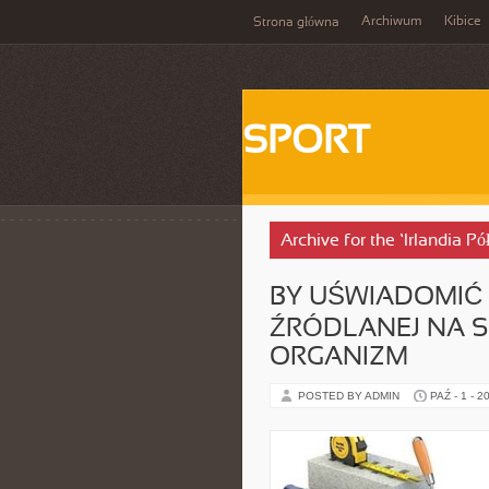
Archiwum
Kibice
Strona główna
SPORT
Archive for the ‘Irlandia P
BY UŚWIADOMIĆ
ŹRÓDLANEJ NA 
ORGANIZM
POSTED BY ADMIN
PAŹ - 1 - 2