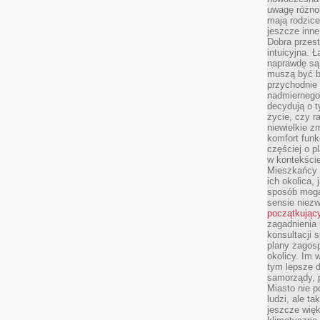
uwagę różno
mają rodzice
jeszcze inne
Dobra przest
intuicyjna. 
naprawdę są 
muszą być b
przychodnie
nadmiernego 
decydują o 
życie, czy r
niewielkie z
komfort funk
częściej o p
w kontekście
Mieszkańcy 
ich okolica, 
sposób mogą
sensie niezw
początkując
zagadnienia 
konsultacji 
plany zagos
okolicy. Im
tym lepsze 
samorządy, p
Miasto nie p
ludzi, ale t
jeszcze wię