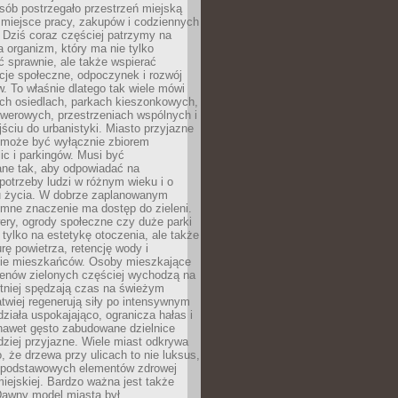
sób postrzegało przestrzeń miejską
 miejsce pracy, zakupów i codziennych
 Dziś coraz częściej patrzymy na
a organizm, który ma nie tylko
 sprawnie, ale także wspierać
acje społeczne, odpoczynek i rozwój
 To właśnie dlatego tak wiele mówi
ych osiedlach, parkach kieszonkowych,
werowych, przestrzeniach wspólnych i
ciu do urbanistyki. Miasto przyjazne
e może być wyłącznie zbiorem
ic i parkingów. Musi być
ane tak, aby odpowiadać na
potrzeby ludzi w różnym wieku i o
u życia. W dobrze zaplanowanym
omne znaczenie ma dostęp do zieleni.
ery, ogrody społeczne czy duże parki
 tylko na estetykę otoczenia, ale także
rę powietrza, retencję wody i
e mieszkańców. Osoby mieszkające
renów zielonych częściej wychodzą na
tniej spędzają czas na świeżym
łatwiej regenerują siły po intensywnym
 działa uspokajająco, ogranicza hałas i
nawet gęsto zabudowane dzielnice
rdziej przyjazne. Wiele miast odkrywa
, że drzewa przy ulicach to nie luksus,
z podstawowych elementów zdrowej
miejskiej. Bardzo ważna jest także
Dawny model miasta był