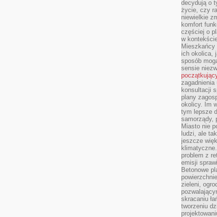
decydują o 
życie, czy r
niewielkie z
komfort funk
częściej o p
w kontekście
Mieszkańcy 
ich okolica, 
sposób mogą
sensie niezw
początkując
zagadnienia 
konsultacji 
plany zagos
okolicy. Im
tym lepsze 
samorządy, p
Miasto nie p
ludzi, ale t
jeszcze wię
klimatyczne.
problem z re
emisji spraw
Betonowe pla
powierzchnie
zieleni, og
pozwalający
skracaniu ł
tworzeniu dz
projektowani