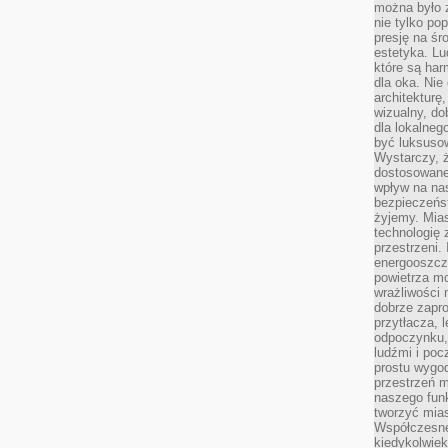
można było 
nie tylko po
presję na śr
estetyka. L
które są har
dla oka. Nie
architekturę
wizualny, do
dla lokalneg
być luksuso
Wystarczy, ż
dostosowane
wpływ na na
bezpieczeńs
żyjemy. Mias
technologię
przestrzeni.
energooszczę
powietrza m
wrażliwości
dobrze zapro
przytłacza, 
odpoczynku, 
ludźmi i poc
prostu wygod
przestrzeń 
naszego funk
tworzyć mias
Współczesne 
kiedykolwiek