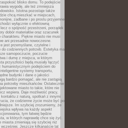
zaspokoić blisko domu. To podejście
prawia wygodę, ale też zmniejsza
odowisko. Istotna pozostaje także
udzie chcą mieszkać w miejscach,
monijne, zadbane i po prostu przyjemne
 chodzi wyłącznie o efektowną
, lecz o spójność przestrzeni, porządek
bry dobór materiałów oraz szacunek
o charakteru. Piękne miasto nie musi
we ani przesadnie nowoczesne.
e jest przemyślane, czytelne i
 do codziennych potrzeb. Estetyka ma
sze samopoczucie, poczucie
twa i dumę z miejsca, w którym
ta przyszłości będą musiały łączyć
 z humanistycznym podejściem do
 Inteligentne systemy transportu,
dne budynki i dane o jakości
ogą bardzo pomagać, ale nie zastąpią
 na potrzeby mieszkańców. Ostatecznie
jektowane miasto to takie, które nie
lecz wspiera. Daje możliwość pracy,
kontaktu z naturą, spotkań z innymi
zucia, że codzienne życie może być po
niejsze. Im szybciej zrozumiemy, że
miejska wpływa na każdy aspekt
cjonowania, tym łatwiej będzie
ta, w których naprawdę chce się żyć.
miasta zmieniają się szybciej niż
 wcześniej. Jeszcze kilkanaście lat