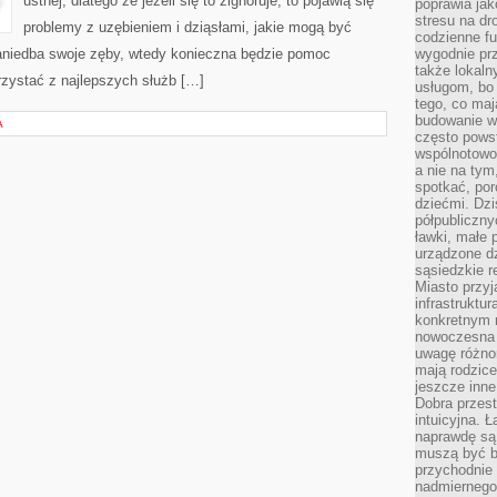
ustnej, dlatego że jeżeli się to zignoruje, to pojawią się
poprawia jak
stresu na dr
problemy z uzębieniem i dziąsłami, jakie mogą być
codzienne f
zaniedba swoje zęby, wtedy konieczna będzie pomoc
wygodnie prz
także lokal
orzystać z najlepszych służb […]
usługom, bo 
tego, co mają
budowanie w
A
często pows
wspólnotowoś
a nie na tym
spotkać, po
dziećmi. Dzi
półpubliczny
ławki, małe 
urządzone dz
sąsiedzkie r
Miasto przyj
infrastruktur
konkretnym 
nowoczesna u
uwagę różno
mają rodzice
jeszcze inne
Dobra przest
intuicyjna. 
naprawdę są 
muszą być b
przychodnie
nadmiernego 