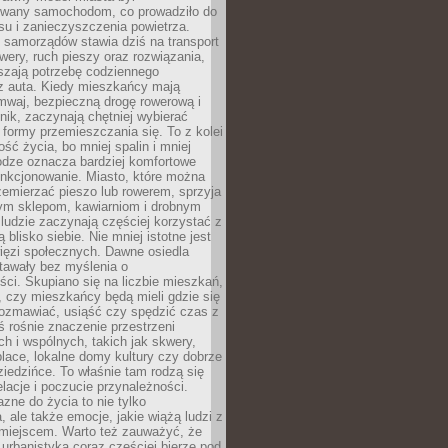
wany samochodom, co prowadziło do
su i zanieczyszczenia powietrza.
 samorządów stawia dziś na transport
owery, ruch pieszy oraz rozwiązania,
szają potrzebę codziennego
 z auta. Kiedy mieszkańcy mają
mwaj, bezpieczną drogę rowerową i
nik, zaczynają chętniej wybierać
 formy przemieszczania się. To z kolei
ość życia, bo mniej spalin i mniej
odze oznacza bardziej komfortowe
unkcjonowanie. Miasto, które można
emierzać pieszo lub rowerem, sprzyja
nym sklepom, kawiarniom i drobnym
ludzie zaczynają częściej korzystać z
 blisko siebie. Nie mniej istotne jest
ięzi społecznych. Dawne osiedla
tawały bez myślenia o
ci. Skupiano się na liczbie mieszkań,
, czy mieszkańcy będą mieli gdzie się
rozmawiać, usiąść czy spędzić czas z
ś rośnie znaczenie przestrzeni
ch i wspólnych, takich jak skwery,
place, lokalne domy kultury czy dobrze
iedzińce. To właśnie tam rodzą się
elacje i poczucie przynależności.
azne do życia to nie tylko
a, ale także emocje, jakie wiążą ludzi z
miejscem. Warto też zauważyć, że
rbanistyka coraz częściej bierze pod