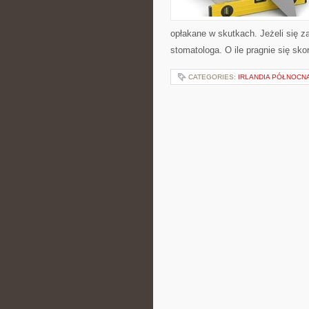
opłakane w skutkach. Jeżeli się 
stomatologa. O ile pragnie się sk
CATEGORIES:
IRLANDIA PÓŁNOCN