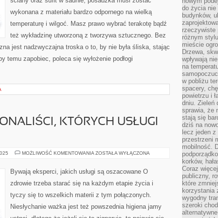
ściany oraz sufit w saunie, posadzka musi zostać
nowym podejś
PRZEZ
NAS
do życia ni
wykonana z materiału bardzo odpornego na wielką
ORGANIZM
budynków, ul
zaprojektow
temperaturę i wilgoć. Masz prawo wybrać terakotę bądź
rzeczywiste 
też wykładzinę utworzoną z tworzywa sztucznego. Bez
różnym styl
mieście ogr
na jest nadzwyczajna troska o to, by nie była śliska, stając
Drzewa, skw
eby temu zapobiec, poleca się wyłożenie podłogi
wpływają nie
na temperatu
samopoczuci
w pobliżu te
spacery, chę
A
powietrzu i 
dniu. Zieleń
sprawia, że 
stają się ba
ONALIŚCI, KTÓRYCH USŁUGI
dziś na nowo
lecz jeden 
przestrzeni 
mobilność. 
BYWAJĄ
2025
MOŻLIWOŚĆ KOMENTOWANIA
ZOSTAŁA WYŁĄCZONA
podporządko
PROFESJONALIŚCI,
korków, hała
KTÓRYCH
Coraz więcej
USŁUGI
Bywają eksperci, jakich usługi są oszacowane O
SĄ
publiczny, r
NIEOCENIONE
zdrowie trzeba starać się na każdym etapie życia i
które zmniej
korzystania
tyczy się to wszelkich materii z tym połączonych.
wygodny tra
szeroki chod
Niesłychanie ważka jest też powszednia higiena jamy
alternatywne