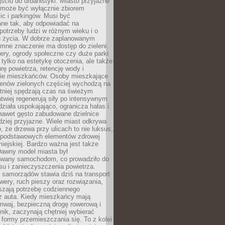
ciu do urbanistyki. Miasto przyjazne
e może być wyłącznie zbiorem
ic i parkingów. Musi być
ane tak, aby odpowiadać na
potrzeby ludzi w różnym wieku i o
u życia. W dobrze zaplanowanym
omne znaczenie ma dostęp do zieleni.
ery, ogrody społeczne czy duże parki
 tylko na estetykę otoczenia, ale także
rę powietrza, retencję wody i
e mieszkańców. Osoby mieszkające
renów zielonych częściej wychodzą na
tniej spędzają czas na świeżym
łatwiej regenerują siły po intensywnym
 działa uspokajająco, ogranicza hałas i
nawet gęsto zabudowane dzielnice
rdziej przyjazne. Wiele miast odkrywa
, że drzewa przy ulicach to nie luksus,
z podstawowych elementów zdrowej
miejskiej. Bardzo ważna jest także
Dawny model miasta był
wany samochodom, co prowadziło do
su i zanieczyszczenia powietrza.
 samorządów stawia dziś na transport
owery, ruch pieszy oraz rozwiązania,
szają potrzebę codziennego
 z auta. Kiedy mieszkańcy mają
mwaj, bezpieczną drogę rowerową i
nik, zaczynają chętniej wybierać
 formy przemieszczania się. To z kolei