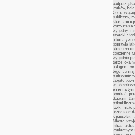
podporządko
korków, hała
Coraz więcej
publiczny, r
które zmniej
korzystania
wygodny tra
szeroki chod
alternatywne
poprawia jak
stresu na dr
codzienne f
wygodnie prz
także lokal
usługom, bo 
tego, co mają
budowanie w
często pows
wspólnotowoś
a nie na tym
spotkać, po
dziećmi. Dzi
półpubliczny
ławki, małe 
urządzone dz
sąsiedzkie r
Miasto przyj
infrastruktur
konkretnym 
nowoczesna u