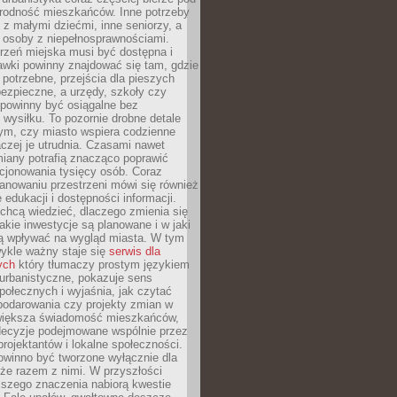
rodność mieszkańców. Inne potrzeby
 z małymi dziećmi, inne seniorzy, a
 osoby z niepełnosprawnościami.
rzeń miejska musi być dostępna i
Ławki powinny znajdować się tam, gdzie
potrzebne, przejścia dla pieszych
ezpieczne, a urzędy, szkoły czy
 powinny być osiągalne bez
wysiłku. To pozornie drobne detale
tym, czy miasto wspiera codzienne
aczej je utrudnia. Czasami nawet
miany potrafią znacząco poprawić
cjonowania tysięcy osób. Coraz
lanowaniu przestrzeni mówi się również
 edukacji i dostępności informacji.
chcą wiedzieć, dlaczego zmienia się
jakie inwestycje są planowane i w jaki
 wpływać na wygląd miasta. W tym
ykle ważny staje się
serwis dla
ych
który tłumaczy prostym językiem
urbanistyczne, pokazuje sens
społecznych i wyjaśnia, jak czytać
podarowania czy projekty zmian w
 większa świadomość mieszkańców,
decyzje podejmowane wspólnie przez
rojektantów i lokalne społeczności.
owinno być tworzone wyłącznie dla
akże razem z nimi. W przyszłości
kszego znaczenia nabiorą kwestie