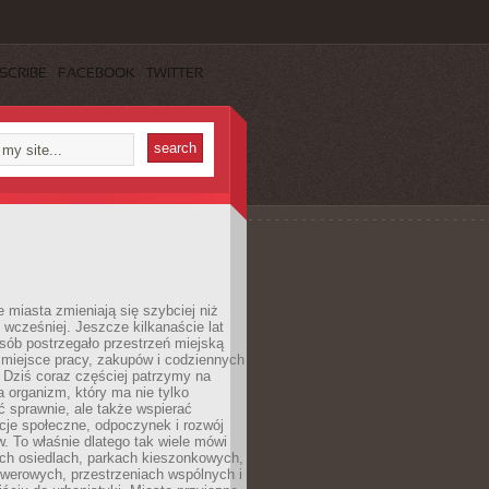
SCRIBE
FACEBOOK
TWITTER
miasta zmieniają się szybciej niż
 wcześniej. Jeszcze kilkanaście lat
sób postrzegało przestrzeń miejską
 miejsce pracy, zakupów i codziennych
 Dziś coraz częściej patrzymy na
a organizm, który ma nie tylko
 sprawnie, ale także wspierać
acje społeczne, odpoczynek i rozwój
 To właśnie dlatego tak wiele mówi
ych osiedlach, parkach kieszonkowych,
werowych, przestrzeniach wspólnych i