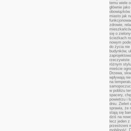
temu wiele o
głównie jako
obowiązków.
miasto jak n
funkcjonować
zdrowie, rel
mieszkańców.
się o zielon
ścieżkach ro
nowym podejś
do życia ni
budynków, ul
zaprojektow
rzeczywiste 
różnym styl
mieście ogr
Drzewa, skw
wpływają nie
na temperatu
samopoczuci
w pobliżu te
spacery, chę
powietrzu i 
dniu. Zieleń
sprawia, że 
stają się ba
dziś na nowo
lecz jeden 
przestrzeni 
mobilność. 