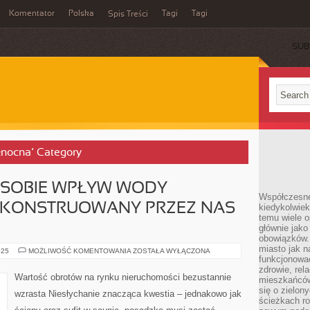
Komentator
Polska
Tagi
Tagi
Spis Treści
SUB
ółnocna’ Category
 SOBIE WPŁYW WODY
Współczesne 
SKONSTRUOWANY PRZEZ NAS
kiedykolwiek
temu wiele o
głównie jako
obowiązków.
miasto jak n
BY
025
MOŻLIWOŚĆ KOMENTOWANIA
ZOSTAŁA WYŁĄCZONA
UŚWIADOMIĆ
funkcjonować
SOBIE
zdrowie, rel
WPŁYW
Wartość obrotów na rynku nieruchomości bezustannie
mieszkańców.
WODY
ŹRÓDLANEJ
się o zielon
wzrasta Niesłychanie znacząca kwestia – jednakowo jak
NA
ścieżkach ro
SKONSTRUOWANY