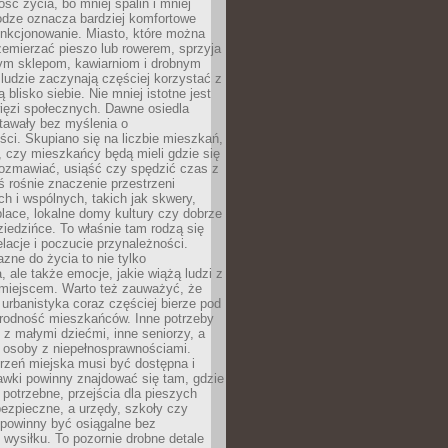
ość życia, bo mniej spalin i mniej
odze oznacza bardziej komfortowe
unkcjonowanie. Miasto, które można
emierzać pieszo lub rowerem, sprzyja
nym sklepom, kawiarniom i drobnym
ludzie zaczynają częściej korzystać z
 blisko siebie. Nie mniej istotne jest
ięzi społecznych. Dawne osiedla
tawały bez myślenia o
ci. Skupiano się na liczbie mieszkań,
, czy mieszkańcy będą mieli gdzie się
rozmawiać, usiąść czy spędzić czas z
ś rośnie znaczenie przestrzeni
ch i wspólnych, takich jak skwery,
place, lokalne domy kultury czy dobrze
iedzińce. To właśnie tam rodzą się
elacje i poczucie przynależności.
azne do życia to nie tylko
a, ale także emocje, jakie wiążą ludzi z
miejscem. Warto też zauważyć, że
rbanistyka coraz częściej bierze pod
rodność mieszkańców. Inne potrzeby
 z małymi dziećmi, inne seniorzy, a
 osoby z niepełnosprawnościami.
rzeń miejska musi być dostępna i
Ławki powinny znajdować się tam, gdzie
potrzebne, przejścia dla pieszych
ezpieczne, a urzędy, szkoły czy
 powinny być osiągalne bez
wysiłku. To pozornie drobne detale