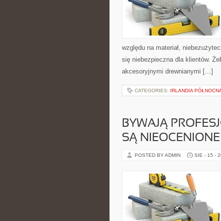
względu na materiał, niebezużytecz
się niebezpieczna dla klientów. Ż
akcesoryjnymi drewnianymi […]
CATEGORIES:
IRLANDIA PÓŁNOCN
BYWAJĄ PROFESJ
SĄ NIEOCENIONE
POSTED BY ADMIN
SIE - 15 - 