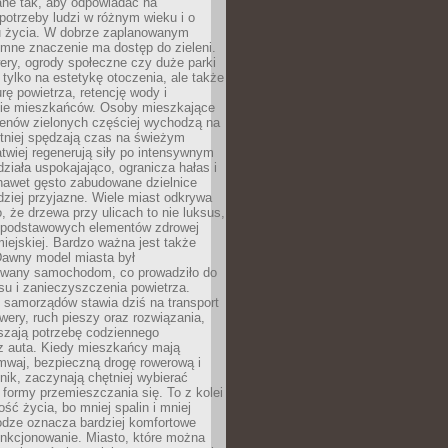
ane tak, aby odpowiadać na
potrzeby ludzi w różnym wieku i o
u życia. W dobrze zaplanowanym
omne znaczenie ma dostęp do zieleni.
ery, ogrody społeczne czy duże parki
 tylko na estetykę otoczenia, ale także
rę powietrza, retencję wody i
e mieszkańców. Osoby mieszkające
renów zielonych częściej wychodzą na
tniej spędzają czas na świeżym
łatwiej regenerują siły po intensywnym
 działa uspokajająco, ogranicza hałas i
nawet gęsto zabudowane dzielnice
rdziej przyjazne. Wiele miast odkrywa
, że drzewa przy ulicach to nie luksus,
z podstawowych elementów zdrowej
miejskiej. Bardzo ważna jest także
Dawny model miasta był
wany samochodom, co prowadziło do
su i zanieczyszczenia powietrza.
 samorządów stawia dziś na transport
owery, ruch pieszy oraz rozwiązania,
szają potrzebę codziennego
 z auta. Kiedy mieszkańcy mają
mwaj, bezpieczną drogę rowerową i
nik, zaczynają chętniej wybierać
 formy przemieszczania się. To z kolei
ość życia, bo mniej spalin i mniej
odze oznacza bardziej komfortowe
unkcjonowanie. Miasto, które można