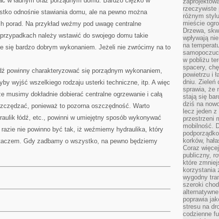
ać w ładnym oraz porządnym domu. Bardzo ciężko w
zaprojektow
rzeczywiste 
ystko odnośnie stawiania domu, ale na pewno można
różnym styl
mieście ogr
ych porad. Na przykład weźmy pod uwagę centralne
Drzewa, skw
 przypadkach należy wstawić do swojego domu takie
wpływają nie
na temperatu
je się bardzo dobrym wykonaniem. Jeżeli nie zwrócimy na to
samopoczuci
w pobliżu te
spacery, chę
dź powinny charakteryzować się porządnym wykonaniem,
powietrzu i 
dniu. Zieleń
by wyjść wszelkiego rodzaju usterki techniczne, itp. A więc
sprawia, że 
ze musimy dokładnie dobierać centralne ogrzewanie i całą
stają się ba
dziś na nowo
 oszczędzać, ponieważ to pozorna oszczędność. Warto
lecz jeden 
raulik łódź, etc., powinni w umiejętny sposób wykonywać
przestrzeni 
mobilność. 
razie nie powinno być tak, iż weźmiemy hydraulika, który
podporządko
korków, hała
partaczem. Gdy zadbamy o wszystko, na pewno będziemy
Coraz więcej
publiczny, r
które zmniej
korzystania
wygodny tra
szeroki chod
alternatywne
poprawia jak
stresu na dr
codzienne f