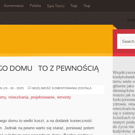
Komentator
Polska
Tagi
Tagi
Spis Treści
SUB
O DOMU – TO Z PEWNOŚCIĄ
Współczesne 
kiedykolwiek
temu wiele o
głównie jako
BUDOWA
LIS - 30 - 2025
MOŻLIWOŚĆ KOMENTOWANIA
ZOSTAŁA
obowiązków.
SWOJEGO
DOMU
miasto jak n
omy
,
mieszkania
,
projektowanie
,
remonty
–
funkcjonować
TO
zdrowie, rel
Z
PEWNOŚCIĄ
mieszkańców.
NIC
się o zielon
ŁATWEGO!
ścieżkach ro
ego domu to wielki koszt, a na dodatek konieczność
nowym podejś
do życia ni
in. Jednak na pewno warto się starać, ponieważ potem
budynków, ul