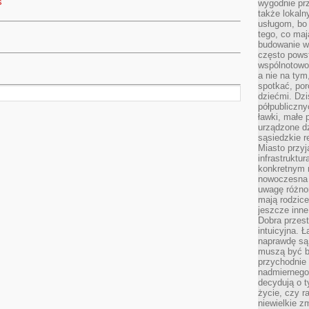
s
wygodnie prz
także lokal
usługom, bo 
tego, co mają
budowanie w
często pows
wspólnotowoś
a nie na tym
spotkać, po
dziećmi. Dzi
półpubliczny
ławki, małe 
urządzone dz
sąsiedzkie r
Miasto przyj
infrastruktur
konkretnym 
nowoczesna u
uwagę różno
mają rodzice
jeszcze inne
Dobra przest
intuicyjna. 
naprawdę są 
muszą być b
przychodnie
nadmiernego 
decydują o 
życie, czy r
niewielkie z