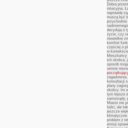
Dobra przest
intuicyjna. 
naprawdę są 
muszą być b
przychodnie
nadmiernego 
decydują o 
życie, czy r
niewielkie z
komfort funk
częściej o p
w kontekście
Mieszkańcy 
ich okolica, 
sposób mogą
sensie niezw
początkując
zagadnienia 
konsultacji 
plany zagos
okolicy. Im
tym lepsze 
samorządy, p
Miasto nie p
ludzi, ale t
jeszcze wię
klimatyczne.
problem z re
emisji spraw