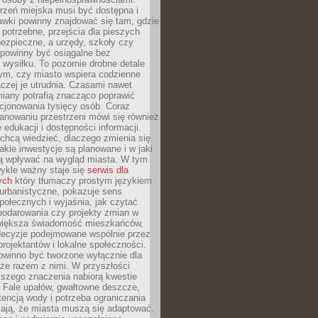
rzeń miejska musi być dostępna i
Ławki powinny znajdować się tam, gdzie
potrzebne, przejścia dla pieszych
ezpieczne, a urzędy, szkoły czy
 powinny być osiągalne bez
wysiłku. To pozornie drobne detale
tym, czy miasto wspiera codzienne
aczej je utrudnia. Czasami nawet
miany potrafią znacząco poprawić
cjonowania tysięcy osób. Coraz
lanowaniu przestrzeni mówi się również
 edukacji i dostępności informacji.
chcą wiedzieć, dlaczego zmienia się
jakie inwestycje są planowane i w jaki
 wpływać na wygląd miasta. W tym
ykle ważny staje się
serwis dla
ych
który tłumaczy prostym językiem
urbanistyczne, pokazuje sens
społecznych i wyjaśnia, jak czytać
podarowania czy projekty zmian w
 większa świadomość mieszkańców,
decyzje podejmowane wspólnie przez
rojektantów i lokalne społeczności.
owinno być tworzone wyłącznie dla
akże razem z nimi. W przyszłości
kszego znaczenia nabiorą kwestie
 Fale upałów, gwałtowne deszcze,
tencją wody i potrzeba ograniczania
iają, że miasta muszą się adaptować.