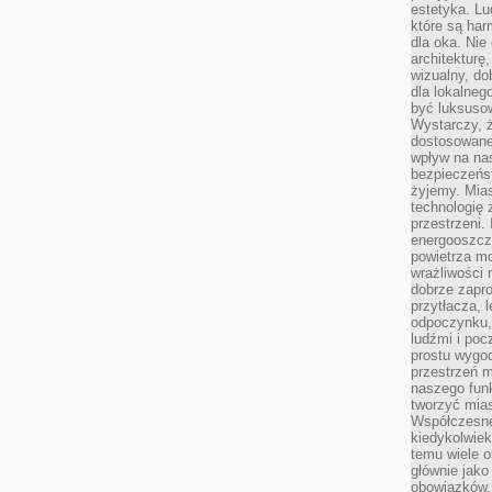
estetyka. L
które są har
dla oka. Nie
architekturę
wizualny, do
dla lokalneg
być luksuso
Wystarczy, ż
dostosowane
wpływ na na
bezpieczeńs
żyjemy. Mias
technologię
przestrzeni.
energooszczę
powietrza m
wrażliwości
dobrze zapro
przytłacza, 
odpoczynku, 
ludźmi i poc
prostu wygod
przestrzeń 
naszego funk
tworzyć mias
Współczesne 
kiedykolwiek
temu wiele o
głównie jako
obowiązków.