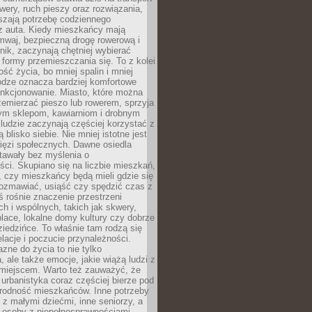
owery, ruch pieszy oraz rozwiązania,
szają potrzebę codziennego
 z auta. Kiedy mieszkańcy mają
mwaj, bezpieczną drogę rowerową i
nik, zaczynają chętniej wybierać
 formy przemieszczania się. To z kolei
ość życia, bo mniej spalin i mniej
odze oznacza bardziej komfortowe
unkcjonowanie. Miasto, które można
emierzać pieszo lub rowerem, sprzyja
nym sklepom, kawiarniom i drobnym
ludzie zaczynają częściej korzystać z
 blisko siebie. Nie mniej istotne jest
ięzi społecznych. Dawne osiedla
tawały bez myślenia o
ci. Skupiano się na liczbie mieszkań,
, czy mieszkańcy będą mieli gdzie się
rozmawiać, usiąść czy spędzić czas z
ś rośnie znaczenie przestrzeni
ch i wspólnych, takich jak skwery,
place, lokalne domy kultury czy dobrze
iedzińce. To właśnie tam rodzą się
elacje i poczucie przynależności.
azne do życia to nie tylko
a, ale także emocje, jakie wiążą ludzi z
miejscem. Warto też zauważyć, że
rbanistyka coraz częściej bierze pod
rodność mieszkańców. Inne potrzeby
 z małymi dziećmi, inne seniorzy, a
 osoby z niepełnosprawnościami.