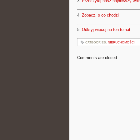
3.
Przeczytaj nasz najnowszy wpi
4.
Zobacz, o co chodzi
5.
Odkryj więcej na ten temat
CATEGORIES:
NIERUCHOMOŚCI
Comments are closed.