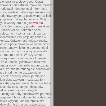
cjonowania tysięcy osób. Coraz
lanowaniu przestrzeni mówi się również
 edukacji i dostępności informacji.
chcą wiedzieć, dlaczego zmienia się
jakie inwestycje są planowane i w jaki
 wpływać na wygląd miasta. W tym
ykle ważny staje się
serwis dla
ych
który tłumaczy prostym językiem
urbanistyczne, pokazuje sens
społecznych i wyjaśnia, jak czytać
podarowania czy projekty zmian w
 większa świadomość mieszkańców,
decyzje podejmowane wspólnie przez
rojektantów i lokalne społeczności.
owinno być tworzone wyłącznie dla
akże razem z nimi. W przyszłości
kszego znaczenia nabiorą kwestie
 Fale upałów, gwałtowne deszcze,
tencją wody i potrzeba ograniczania
iają, że miasta muszą się adaptować.
ce i nadmiernie uszczelnione
 coraz częściej ustępują miejsca
rodom deszczowym i rozwiązaniom
m zatrzymywać wodę. Mówi się też o
ańcuchów codziennych dojazdów,
ielnic samowystarczalnych i
u usług tak, aby podstawowe potrzeby
zaspokoić blisko domu. To podejście
prawia wygodę, ale też zmniejsza
odowisko. Istotna pozostaje także