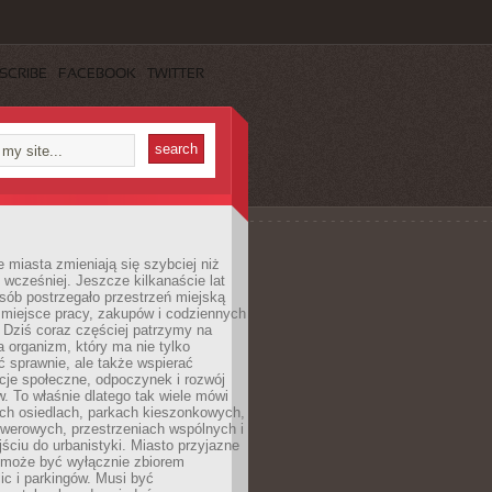
SCRIBE
FACEBOOK
TWITTER
miasta zmieniają się szybciej niż
 wcześniej. Jeszcze kilkanaście lat
sób postrzegało przestrzeń miejską
 miejsce pracy, zakupów i codziennych
 Dziś coraz częściej patrzymy na
a organizm, który ma nie tylko
 sprawnie, ale także wspierać
acje społeczne, odpoczynek i rozwój
 To właśnie dlatego tak wiele mówi
ych osiedlach, parkach kieszonkowych,
werowych, przestrzeniach wspólnych i
ciu do urbanistyki. Miasto przyjazne
e może być wyłącznie zbiorem
ic i parkingów. Musi być