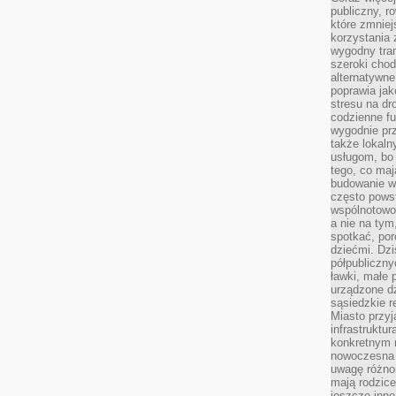
publiczny, r
które zmniej
korzystania
wygodny tra
szeroki chod
alternatywne
poprawia jak
stresu na dr
codzienne f
wygodnie prz
także lokal
usługom, bo 
tego, co mają
budowanie w
często pows
wspólnotowoś
a nie na tym
spotkać, po
dziećmi. Dzi
półpubliczny
ławki, małe 
urządzone dz
sąsiedzkie r
Miasto przyj
infrastruktur
konkretnym 
nowoczesna u
uwagę różno
mają rodzice
jeszcze inne