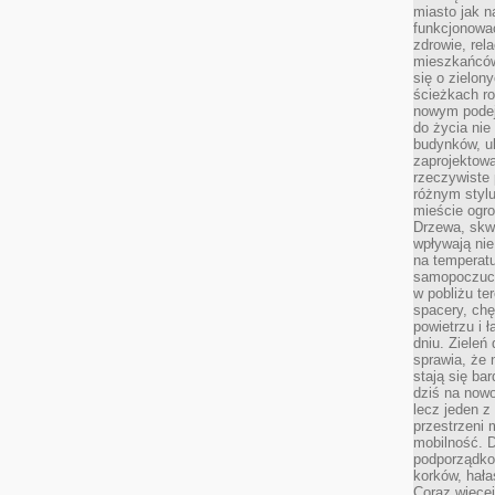
miasto jak n
funkcjonować
zdrowie, rel
mieszkańców.
się o zielon
ścieżkach ro
nowym podejś
do życia ni
budynków, ul
zaprojektow
rzeczywiste 
różnym styl
mieście ogr
Drzewa, skw
wpływają nie
na temperatu
samopoczuci
w pobliżu te
spacery, chę
powietrzu i 
dniu. Zieleń
sprawia, że 
stają się ba
dziś na nowo
lecz jeden 
przestrzeni 
mobilność. 
podporządko
korków, hała
Coraz więcej