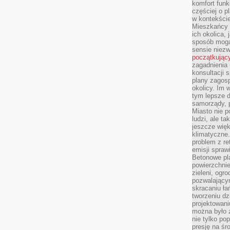
komfort funk
częściej o p
w kontekście
Mieszkańcy 
ich okolica, 
sposób mogą
sensie niezw
początkując
zagadnienia 
konsultacji 
plany zagos
okolicy. Im
tym lepsze 
samorządy, p
Miasto nie p
ludzi, ale t
jeszcze wię
klimatyczne.
problem z re
emisji spraw
Betonowe pla
powierzchnie
zieleni, og
pozwalający
skracaniu ł
tworzeniu dz
projektowani
można było 
nie tylko po
presję na śr