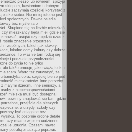
emierzać pieszo lub rowerem, sprzyja
nym sklepom, kawiarniom i drobnym
ludzie zaczynają częściej korzystać z
 blisko siebie. Nie mniej istotne jest
ięzi społecznych. Dawne osiedla
tawały bez myślenia o
ci. Skupiano się na liczbie mieszkań,
, czy mieszkańcy będą mieli gdzie się
rozmawiać, usiąść czy spędzić czas z
ś rośnie znaczenie przestrzeni
ch i wspólnych, takich jak skwery,
place, lokalne domy kultury czy dobrze
iedzińce. To właśnie tam rodzą się
elacje i poczucie przynależności.
azne do życia to nie tylko
a, ale także emocje, jakie wiążą ludzi z
miejscem. Warto też zauważyć, że
rbanistyka coraz częściej bierze pod
rodność mieszkańców. Inne potrzeby
 z małymi dziećmi, inne seniorzy, a
 osoby z niepełnosprawnościami.
rzeń miejska musi być dostępna i
Ławki powinny znajdować się tam, gdzie
potrzebne, przejścia dla pieszych
ezpieczne, a urzędy, szkoły czy
 powinny być osiągalne bez
wysiłku. To pozornie drobne detale
tym, czy miasto wspiera codzienne
aczej je utrudnia. Czasami nawet
miany potrafią znacząco poprawić