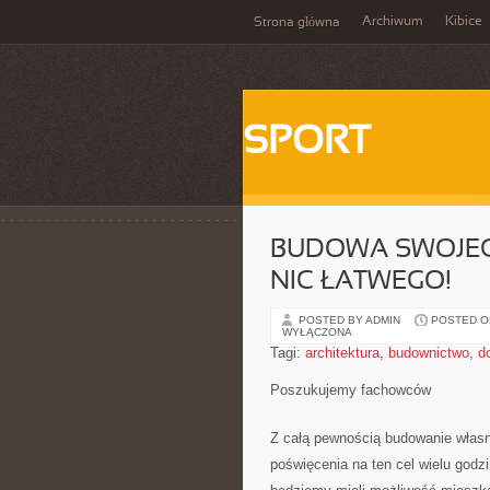
Archiwum
Kibice
Strona główna
SPORT
BUDOWA SWOJEG
NIC ŁATWEGO!
POSTED BY ADMIN
POSTED ON 
WYŁĄCZONA
Tagi:
architektura
,
budownictwo
,
d
Poszukujemy fachowców
Z całą pewnością budowanie własn
poświęcenia na ten cel wielu godz