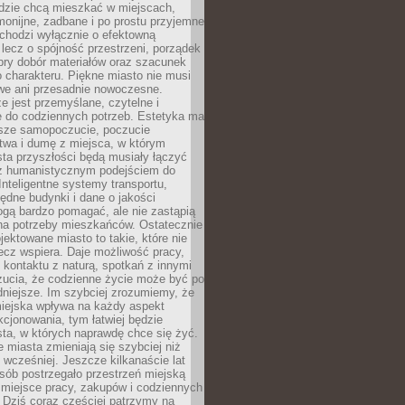
udzie chcą mieszkać w miejscach,
monijne, zadbane i po prostu przyjemne
 chodzi wyłącznie o efektowną
, lecz o spójność przestrzeni, porządek
bry dobór materiałów oraz szacunek
o charakteru. Piękne miasto nie musi
we ani przesadnie nowoczesne.
e jest przemyślane, czytelne i
 do codziennych potrzeb. Estetyka ma
sze samopoczucie, poczucie
twa i dumę z miejsca, w którym
ta przyszłości będą musiały łączyć
 z humanistycznym podejściem do
 Inteligentne systemy transportu,
dne budynki i dane o jakości
ogą bardzo pomagać, ale nie zastąpią
 na potrzeby mieszkańców. Ostatecznie
jektowane miasto to takie, które nie
lecz wspiera. Daje możliwość pracy,
kontaktu z naturą, spotkań z innymi
zucia, że codzienne życie może być po
niejsze. Im szybciej zrozumiemy, że
miejska wpływa na każdy aspekt
cjonowania, tym łatwiej będzie
ta, w których naprawdę chce się żyć.
miasta zmieniają się szybciej niż
 wcześniej. Jeszcze kilkanaście lat
sób postrzegało przestrzeń miejską
 miejsce pracy, zakupów i codziennych
 Dziś coraz częściej patrzymy na