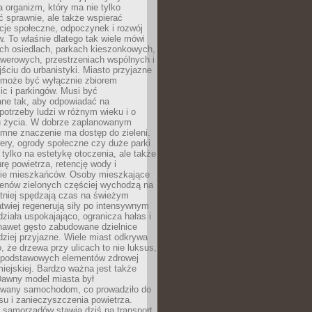
a organizm, który ma nie tylko
 sprawnie, ale także wspierać
acje społeczne, odpoczynek i rozwój
 To właśnie dlatego tak wiele mówi
ych osiedlach, parkach kieszonkowych,
werowych, przestrzeniach wspólnych i
ciu do urbanistyki. Miasto przyjazne
e może być wyłącznie zbiorem
ic i parkingów. Musi być
ane tak, aby odpowiadać na
potrzeby ludzi w różnym wieku i o
u życia. W dobrze zaplanowanym
omne znaczenie ma dostęp do zieleni.
ery, ogrody społeczne czy duże parki
 tylko na estetykę otoczenia, ale także
rę powietrza, retencję wody i
e mieszkańców. Osoby mieszkające
renów zielonych częściej wychodzą na
tniej spędzają czas na świeżym
łatwiej regenerują siły po intensywnym
 działa uspokajająco, ogranicza hałas i
nawet gęsto zabudowane dzielnice
rdziej przyjazne. Wiele miast odkrywa
, że drzewa przy ulicach to nie luksus,
z podstawowych elementów zdrowej
miejskiej. Bardzo ważna jest także
Dawny model miasta był
wany samochodom, co prowadziło do
su i zanieczyszczenia powietrza.
 samorządów stawia dziś na transport