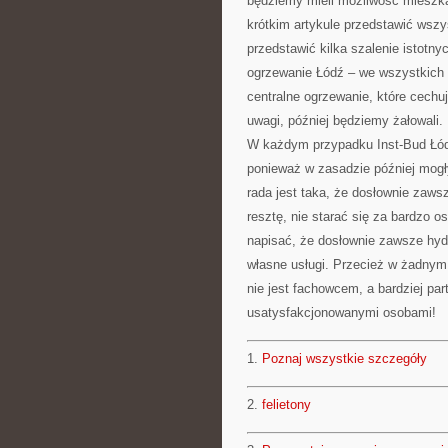
będziemy mieli możliwość mieszk
krótkim artykule przedstawić wsz
przedstawić kilka szalenie istotn
ogrzewanie Łódź – we wszystkich
centralne ogrzewanie, które cechu
uwagi, później będziemy żałowali.
W każdym przypadku Inst-Bud Łó
ponieważ w zasadzie później mogły
rada jest taka, że dosłownie zaws
resztę, nie starać się za bardzo
napisać, że dosłownie zawsze hyd
własne usługi. Przecież w żadnym 
nie jest fachowcem, a bardziej 
usatysfakcjonowanymi osobami!
1.
Poznaj wszystkie szczegóły
2.
felietony