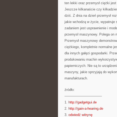
ten lekki oraz przemysł ciężki jes
Jeszcze kilkanaście czy kilkadzie
dziś. Z dnia na dzień przemysł ro
jakie wchodzą w życie, wypatruje
zadaniem jest usprawnienie i mode
przemysł maszynowy. Polega on na
Przemysł maszynowy demonstrowan
ciężkiego, kompletnie normalne je
dla innych gałęzi gospodarki. Pr
produkowaniu machin wykorzystywa
papierniczych. Nie są to urządze
maszyny, jakie sprzyjają do wyko
manufakturach.
źródło:
———————————
1.
http://gadgetgui.de
2.
http://gain-a-hearing.de
3.
odwiedź witrynę