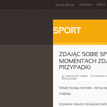
Archiwum
Kibice
Strona główna
SPORT
ZDAJĄC SOBIE S
MOMENTACH ZDA
PRZYPADKI
POSTED BY ADMIN
POSTED ON 
WYŁĄCZONA
Składy bywają rozmaite, różnią si
znajdują
Używanie maszyn dzisiaj jest potr