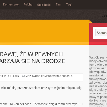
Komentator
Polska
Tagi
Tagi
Spis Treści
SUB
PRAWĘ, ŻE W PEWNYCH
Współczesne 
RZAJĄ SIĘ NA DRODZE
kiedykolwiek
temu wiele o
głównie jako
obowiązków.
miasto jak n
ZDAJĄC
LIP - 31 - 2025
MOŻLIWOŚĆ KOMENTOWANIA
ZOSTAŁA
SOBIE
funkcjonować
SPRAWĘ,
zdrowie, rel
ŻE
mieszkańców.
W
ę wielkością, przeznaczeniem oraz tym w jakim miejscu się
PEWNYCH
się o zielon
MOMENTACH
ścieżkach ro
ZDARZAJĄ
nowym podejś
SIĘ
NA
do życia ni
DRODZE
zebne. To konieczność. To właśnie dzięki temu przemysł – i
budynków, ul
PRZYPADKI