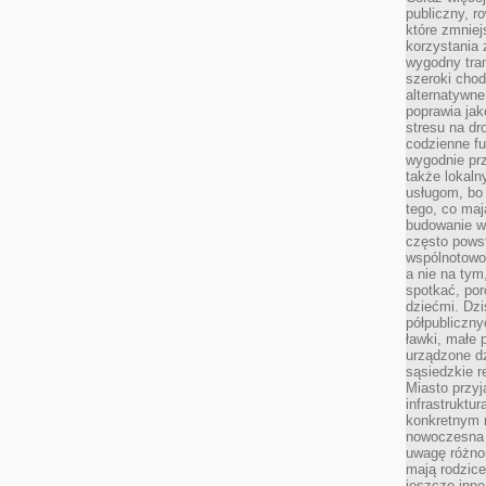
publiczny, r
które zmniej
korzystania
wygodny tra
szeroki chod
alternatywne
poprawia jak
stresu na dr
codzienne f
wygodnie prz
także lokal
usługom, bo 
tego, co mają
budowanie w
często pows
wspólnotowoś
a nie na tym
spotkać, po
dziećmi. Dzi
półpubliczny
ławki, małe 
urządzone dz
sąsiedzkie r
Miasto przyj
infrastruktur
konkretnym 
nowoczesna u
uwagę różno
mają rodzice
jeszcze inne