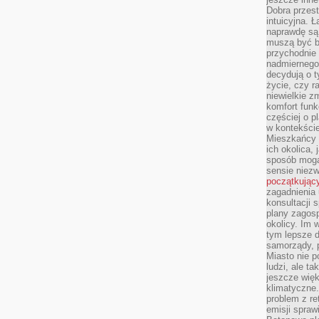
Dobra przest
intuicyjna. 
naprawdę są 
muszą być b
przychodnie
nadmiernego 
decydują o 
życie, czy r
niewielkie z
komfort funk
częściej o p
w kontekście
Mieszkańcy 
ich okolica, 
sposób mogą
sensie niezw
początkując
zagadnienia 
konsultacji 
plany zagos
okolicy. Im
tym lepsze 
samorządy, p
Miasto nie p
ludzi, ale t
jeszcze wię
klimatyczne.
problem z re
emisji spraw