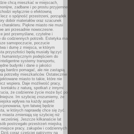
udzie chcą mieszkać w miejscach,
monijne, zadbane i po prostu przyjemne
 chodzi wyłącznie o efektowną
, lecz o spójność przestrzeni, porządek
bry dobór materiałów oraz szacunek
o charakteru. Piękne miasto nie musi
we ani przesadnie nowoczesne.
e jest przemyślane, czytelne i
 do codziennych potrzeb. Estetyka ma
sze samopoczucie, poczucie
twa i dumę z miejsca, w którym
ta przyszłości będą musiały łączyć
 z humanistycznym podejściem do
 Inteligentne systemy transportu,
dne budynki i dane o jakości
ogą bardzo pomagać, ale nie zastąpią
 na potrzeby mieszkańców. Ostatecznie
jektowane miasto to takie, które nie
lecz wspiera. Daje możliwość pracy,
kontaktu z naturą, spotkań z innymi
zucia, że codzienne życie może być po
niejsze. Im szybciej zrozumiemy, że
miejska wpływa na każdy aspekt
cjonowania, tym łatwiej będzie
ta, w których naprawdę chce się żyć.
miasta zmieniają się szybciej niż
 wcześniej. Jeszcze kilkanaście lat
sób postrzegało przestrzeń miejską
 miejsce pracy, zakupów i codziennych
 Dziś coraz częściej patrzymy na