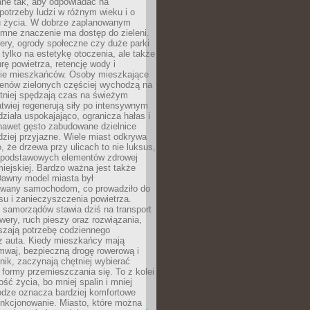
ane tak, aby odpowiadać na
potrzeby ludzi w różnym wieku i o
u życia. W dobrze zaplanowanym
omne znaczenie ma dostęp do zieleni.
ery, ogrody społeczne czy duże parki
 tylko na estetykę otoczenia, ale także
rę powietrza, retencję wody i
e mieszkańców. Osoby mieszkające
renów zielonych częściej wychodzą na
tniej spędzają czas na świeżym
łatwiej regenerują siły po intensywnym
 działa uspokajająco, ogranicza hałas i
nawet gęsto zabudowane dzielnice
rdziej przyjazne. Wiele miast odkrywa
, że drzewa przy ulicach to nie luksus,
z podstawowych elementów zdrowej
miejskiej. Bardzo ważna jest także
Dawny model miasta był
wany samochodom, co prowadziło do
su i zanieczyszczenia powietrza.
 samorządów stawia dziś na transport
owery, ruch pieszy oraz rozwiązania,
szają potrzebę codziennego
 z auta. Kiedy mieszkańcy mają
mwaj, bezpieczną drogę rowerową i
nik, zaczynają chętniej wybierać
 formy przemieszczania się. To z kolei
ość życia, bo mniej spalin i mniej
odze oznacza bardziej komfortowe
unkcjonowanie. Miasto, które można