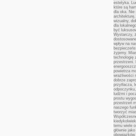
estetyka. L
które są har
dla oka. Nie
architekturę
wizualny, do
dla lokalneg
być luksuso
Wystarczy, ż
dostosowane
wpływ na na
bezpieczeńs
żyjemy. Mias
technologię
przestrzeni.
energooszczę
powietrza m
wrażliwości
dobrze zapro
przytłacza, 
odpoczynku, 
ludźmi i poc
prostu wygod
przestrzeń 
naszego funk
tworzyć mias
Współczesne 
kiedykolwiek
temu wiele o
głównie jako
obowiązków.