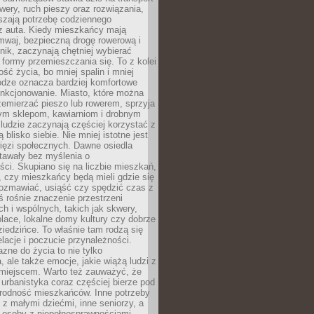
owery, ruch pieszy oraz rozwiązania,
szają potrzebę codziennego
 z auta. Kiedy mieszkańcy mają
mwaj, bezpieczną drogę rowerową i
nik, zaczynają chętniej wybierać
 formy przemieszczania się. To z kolei
ość życia, bo mniej spalin i mniej
odze oznacza bardziej komfortowe
unkcjonowanie. Miasto, które można
emierzać pieszo lub rowerem, sprzyja
nym sklepom, kawiarniom i drobnym
ludzie zaczynają częściej korzystać z
 blisko siebie. Nie mniej istotne jest
ięzi społecznych. Dawne osiedla
tawały bez myślenia o
ci. Skupiano się na liczbie mieszkań,
, czy mieszkańcy będą mieli gdzie się
rozmawiać, usiąść czy spędzić czas z
ś rośnie znaczenie przestrzeni
ch i wspólnych, takich jak skwery,
place, lokalne domy kultury czy dobrze
iedzińce. To właśnie tam rodzą się
elacje i poczucie przynależności.
azne do życia to nie tylko
a, ale także emocje, jakie wiążą ludzi z
miejscem. Warto też zauważyć, że
rbanistyka coraz częściej bierze pod
rodność mieszkańców. Inne potrzeby
 z małymi dziećmi, inne seniorzy, a
 osoby z niepełnosprawnościami.