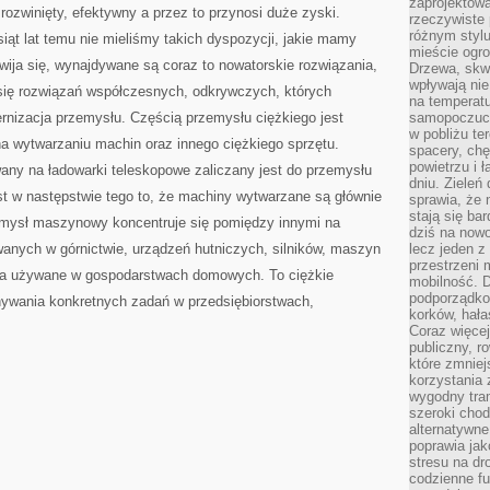
zaprojektow
t rozwinięty, efektywny a przez to przynosi duże zyski.
rzeczywiste 
różnym styl
siąt lat temu nie mieliśmy takich dyspozycji, jakie mamy
mieście ogr
zwija się, wynajdywane są coraz to nowatorskie rozwiązania,
Drzewa, skw
wpływają nie
 się rozwiązań współczesnych, odkrywczych, których
na temperatu
rnizacja przemysłu. Częścią przemysłu ciężkiego jest
samopoczuci
w pobliżu te
 wytwarzaniu machin oraz innego ciężkiego sprzętu.
spacery, chę
powietrzu i 
y na ładowarki teleskopowe zaliczany jest do przemysłu
dniu. Zieleń
st w następstwie tego to, że machiny wytwarzane są głównie
sprawia, że 
stają się ba
zemysł maszynowy koncentruje się pomiędzy innymi na
dziś na nowo
nych w górnictwie, urządzeń hutniczych, silników, maszyn
lecz jeden 
przestrzeni 
nia używane w gospodarstwach domowych. To ciężkie
mobilność. 
podporządko
nywania konkretnych zadań w przedsiębiorstwach,
korków, hała
Coraz więcej
publiczny, r
które zmniej
korzystania
wygodny tra
szeroki chod
alternatywne
poprawia jak
stresu na dr
codzienne f