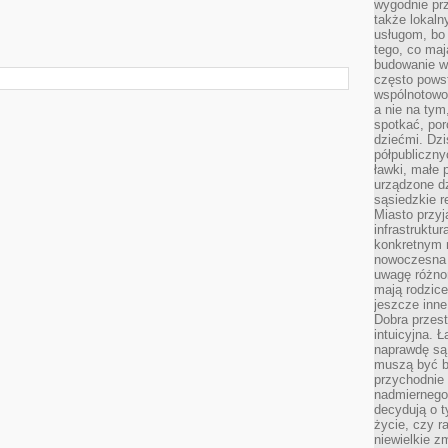
wygodnie prz
także lokal
usługom, bo 
tego, co mają
budowanie w
często pows
wspólnotowoś
a nie na tym
spotkać, po
dziećmi. Dzi
półpubliczny
ławki, małe 
urządzone dz
sąsiedzkie r
Miasto przyj
infrastruktur
konkretnym 
nowoczesna u
uwagę różno
mają rodzice
jeszcze inne
Dobra przest
intuicyjna. 
naprawdę są 
muszą być b
przychodnie
nadmiernego 
decydują o 
życie, czy r
niewielkie z