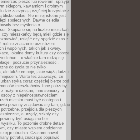
emierzać pieszo lub rowerem, sprzyja
nym sklepom, kawiarniom i drobnym
ludzie zaczynają częściej korzystać z
 blisko siebie. Nie mniej istotne jest
ięzi społecznych. Dawne osiedla
tawały bez myślenia o
ci. Skupiano się na liczbie mieszkań,
, czy mieszkańcy będą mieli gdzie się
rozmawiać, usiąść czy spędzić czas z
ś rośnie znaczenie przestrzeni
ch i wspólnych, takich jak skwery,
place, lokalne domy kultury czy dobrze
iedzińce. To właśnie tam rodzą się
elacje i poczucie przynależności.
azne do życia to nie tylko
a, ale także emocje, jakie wiążą ludzi z
miejscem. Warto też zauważyć, że
rbanistyka coraz częściej bierze pod
rodność mieszkańców. Inne potrzeby
 z małymi dziećmi, inne seniorzy, a
 osoby z niepełnosprawnościami.
rzeń miejska musi być dostępna i
Ławki powinny znajdować się tam, gdzie
potrzebne, przejścia dla pieszych
ezpieczne, a urzędy, szkoły czy
 powinny być osiągalne bez
wysiłku. To pozornie drobne detale
tym, czy miasto wspiera codzienne
aczej je utrudnia. Czasami nawet
miany potrafią znacząco poprawić