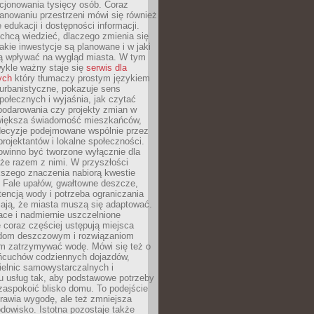
cjonowania tysięcy osób. Coraz
lanowaniu przestrzeni mówi się również
 edukacji i dostępności informacji.
chcą wiedzieć, dlaczego zmienia się
jakie inwestycje są planowane i w jaki
 wpływać na wygląd miasta. W tym
ykle ważny staje się
serwis dla
ych
który tłumaczy prostym językiem
urbanistyczne, pokazuje sens
społecznych i wyjaśnia, jak czytać
podarowania czy projekty zmian w
 większa świadomość mieszkańców,
decyzje podejmowane wspólnie przez
rojektantów i lokalne społeczności.
owinno być tworzone wyłącznie dla
akże razem z nimi. W przyszłości
kszego znaczenia nabiorą kwestie
 Fale upałów, gwałtowne deszcze,
tencją wody i potrzeba ograniczania
iają, że miasta muszą się adaptować.
ce i nadmiernie uszczelnione
 coraz częściej ustępują miejsca
rodom deszczowym i rozwiązaniom
m zatrzymywać wodę. Mówi się też o
ańcuchów codziennych dojazdów,
ielnic samowystarczalnych i
u usług tak, aby podstawowe potrzeby
zaspokoić blisko domu. To podejście
prawia wygodę, ale też zmniejsza
odowisko. Istotna pozostaje także