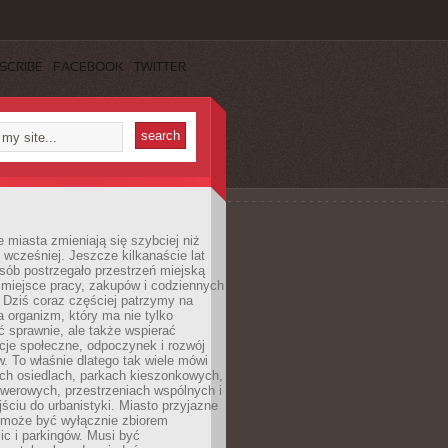
SCRIBE
FACEBOOK
TWITTER
miasta zmieniają się szybciej niż
 wcześniej. Jeszcze kilkanaście lat
sób postrzegało przestrzeń miejską
 miejsce pracy, zakupów i codziennych
 Dziś coraz częściej patrzymy na
a organizm, który ma nie tylko
 sprawnie, ale także wspierać
acje społeczne, odpoczynek i rozwój
 To właśnie dlatego tak wiele mówi
ych osiedlach, parkach kieszonkowych,
werowych, przestrzeniach wspólnych i
ciu do urbanistyki. Miasto przyjazne
e może być wyłącznie zbiorem
ic i parkingów. Musi być