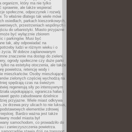
a organizm, który ma nie tylko
 sprawnie, ale także wspierać
acje społeczne, odpoczynek i rozwój
 To właśnie dlatego tak wiele mówi
ych osiedlach, parkach kieszonkowych,
werowych, przestrzeniach wspólnych i
ciu do urbanistyki. Miasto przyjazne
e może być wyłącznie zbiorem
ic i parkingów. Musi być
ane tak, aby odpowiadać na
potrzeby ludzi w różnym wieku i o
u życia. W dobrze zaplanowanym
omne znaczenie ma dostęp do zieleni.
ery, ogrody społeczne czy duże parki
 tylko na estetykę otoczenia, ale także
rę powietrza, retencję wody i
e mieszkańców. Osoby mieszkające
renów zielonych częściej wychodzą na
tniej spędzają czas na świeżym
łatwiej regenerują siły po intensywnym
 działa uspokajająco, ogranicza hałas i
nawet gęsto zabudowane dzielnice
rdziej przyjazne. Wiele miast odkrywa
, że drzewa przy ulicach to nie luksus,
z podstawowych elementów zdrowej
miejskiej. Bardzo ważna jest także
Dawny model miasta był
wany samochodom, co prowadziło do
su i zanieczyszczenia powietrza.
 samorządów stawia dziś na transport