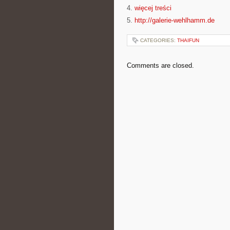
4.
więcej treści
5.
http://galerie-wehlhamm.de
CATEGORIES:
THAIFUN
Comments are closed.