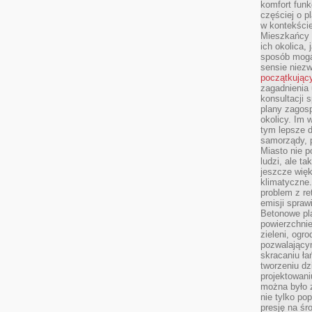
komfort funk
częściej o p
w kontekście
Mieszkańcy 
ich okolica, 
sposób mogą
sensie niezw
początkując
zagadnienia 
konsultacji 
plany zagos
okolicy. Im
tym lepsze 
samorządy, p
Miasto nie p
ludzi, ale t
jeszcze wię
klimatyczne.
problem z re
emisji spraw
Betonowe pla
powierzchnie
zieleni, og
pozwalający
skracaniu ł
tworzeniu dz
projektowani
można było 
nie tylko po
presję na śr