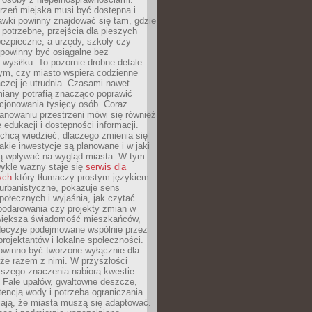
rzeń miejska musi być dostępna i
Ławki powinny znajdować się tam, gdzie
potrzebne, przejścia dla pieszych
ezpieczne, a urzędy, szkoły czy
 powinny być osiągalne bez
wysiłku. To pozornie drobne detale
tym, czy miasto wspiera codzienne
aczej je utrudnia. Czasami nawet
miany potrafią znacząco poprawić
cjonowania tysięcy osób. Coraz
lanowaniu przestrzeni mówi się również
 edukacji i dostępności informacji.
chcą wiedzieć, dlaczego zmienia się
jakie inwestycje są planowane i w jaki
 wpływać na wygląd miasta. W tym
ykle ważny staje się
serwis dla
ych
który tłumaczy prostym językiem
urbanistyczne, pokazuje sens
społecznych i wyjaśnia, jak czytać
podarowania czy projekty zmian w
 większa świadomość mieszkańców,
decyzje podejmowane wspólnie przez
rojektantów i lokalne społeczności.
owinno być tworzone wyłącznie dla
akże razem z nimi. W przyszłości
kszego znaczenia nabiorą kwestie
 Fale upałów, gwałtowne deszcze,
tencją wody i potrzeba ograniczania
iają, że miasta muszą się adaptować.