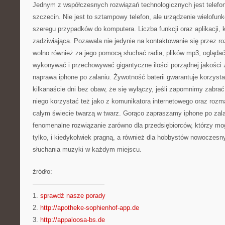
Jednym z współczesnych rozwiązań technologicznych jest telefon
szczecin. Nie jest to sztampowy telefon, ale urządzenie wielofu
szeregu przypadków do komputera. Liczba funkcji oraz aplikacji, k
zadziwiająca. Pozawala nie jedynie na kontaktowanie się przez r
wolno również za jego pomocą słuchać radia, plików mp3, oglądać i
wykonywać i przechowywać gigantyczne ilości porządnej jakości z
naprawa iphone po zalaniu. Żywotność baterii gwarantuje korzysta
kilkanaście dni bez obaw, że się wyłączy, jeśli zapomnimy zabra
niego korzystać też jako z komunikatora internetowego oraz roz
całym świecie twarzą w twarz. Gorąco zapraszamy iphone po zala
fenomenalne rozwiązanie zarówno dla przedsiębiorców, którzy m
tylko, i kiedykolwiek pragną, a również dla hobbystów nowoczesny
słuchania muzyki w każdym miejscu.
źródło:
———————————
1.
sprawdź nasze porady
2.
http://apotheke-sophienhof-app.de
3.
http://appaloosa-bs.de