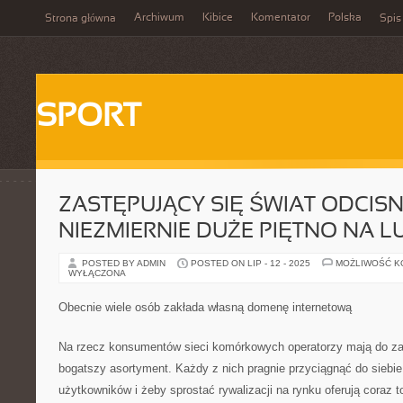
Archiwum
Kibice
Komentator
Polska
Strona główna
Spis
SPORT
ZASTĘPUJĄCY SIĘ ŚWIAT ODCIS
NIEZMIERNIE DUŻE PIĘTNO NA L
POSTED BY ADMIN
POSTED ON LIP - 12 - 2025
MOŻLIWOŚĆ 
WYŁĄCZONA
Obecnie wiele osób zakłada własną domenę internetową
Na rzecz konsumentów sieci komórkowych operatorzy mają do za
bogatszy asortyment. Każdy z nich pragnie przyciągnąć do siebie 
użytkowników i żeby sprostać rywalizacji na rynku oferują coraz t