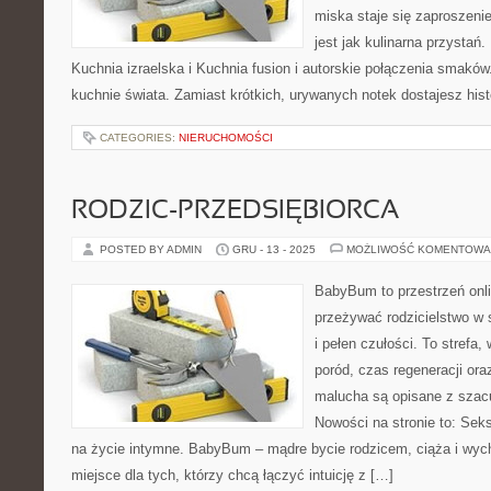
miska staje się zaproszeni
jest jak kulinarna przystań
Kuchnia izraelska i Kuchnia fusion i autorskie połączenia smakó
kuchnie świata. Zamiast krótkich, urywanych notek dostajesz histo
CATEGORIES:
NIERUCHOMOŚCI
RODZIC-PRZEDSIĘBIORCA
POSTED BY ADMIN
GRU - 13 - 2025
MOŻLIWOŚĆ KOMENTOWA
BabyBum to przestrzeń onli
przeżywać rodzicielstwo w 
i pełen czułości. To strefa
poród, czas regeneracji ora
malucha są opisane z szacu
Nowości na stronie to: Se
na życie intymne. BabyBum – mądre bycie rodzicem, ciąża i wyc
miejsce dla tych, którzy chcą łączyć intuicję z […]