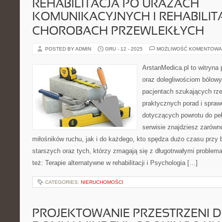
REHABILITACJA PO URAZACH
KOMUNIKACYJNYCH I REHABILIT
CHOROBACH PRZEWLEKŁYCH
POSTED BY ADMIN
GRU - 12 - 2025
MOŻLIWOŚĆ KOMENTOWA
ArstanMedica.pl to witryna
oraz dolegliwościom bólowy
pacjentach szukających rzet
praktycznych porad i spra
dotyczących powrotu do pe
serwisie znajdziesz zarówn
miłośników ruchu, jak i do każdego, kto spędza dużo czasu przy 
starszych oraz tych, którzy zmagają się z długotrwałymi proble
też: Terapie alternatywne w rehabilitacji i Psychologia […]
CATEGORIES:
NIERUCHOMOŚCI
PROJEKTOWANIE PRZESTRZENI 