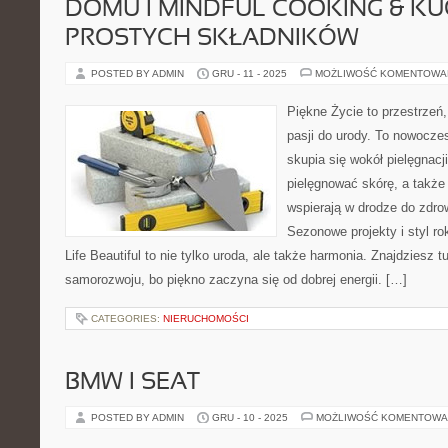
DOMU I MINDFUL COOKING & K
PROSTYCH SKŁADNIKÓW
POSTED BY ADMIN
GRU - 11 - 2025
MOŻLIWOŚĆ KOMENTOWA
Piękne Życie to przestrzeń,
pasji do urody. To nowocze
skupia się wokół pielęgnacji.
pielęgnować skórę, a także 
wspierają w drodze do zdro
Sezonowe projekty i styl 
Life Beautiful to nie tylko uroda, ale także harmonia. Znajdziesz t
samorozwoju, bo piękno zaczyna się od dobrej energii. […]
CATEGORIES:
NIERUCHOMOŚCI
BMW I SEAT
POSTED BY ADMIN
GRU - 10 - 2025
MOŻLIWOŚĆ KOMENTOWA