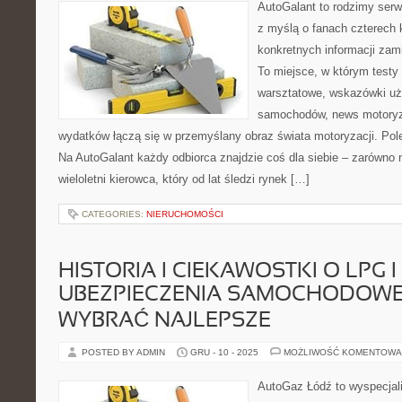
AutoGalant to rodzimy serw
z myślą o fanach czterech 
konkretnych informacji zam
To miejsce, w którym testy
warsztatowe, wskazówki uż
samochodów, news motoryza
wydatków łączą się w przemyślany obraz świata motoryzacji. Pol
Na AutoGalant każdy odbiorca znajdzie coś dla siebie – zarówno no
wieloletni kierowca, który od lat śledzi rynek […]
CATEGORIES:
NIERUCHOMOŚCI
HISTORIA I CIEKAWOSTKI O LPG I
UBEZPIECZENIA SAMOCHODOWE 
WYBRAĆ NAJLEPSZE
POSTED BY ADMIN
GRU - 10 - 2025
MOŻLIWOŚĆ KOMENTOWA
AutoGaz Łódź to wyspecjal