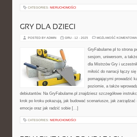
CATEGORIES:
NIERUCHOMOŚCI
GRY DLA DZIECI
POSTED BY ADMIN
GRU - 12 - 2025
MOŻLIWOŚĆ KOMENTOWA
GryFabularne.pl to strona 
sesjom, uniwersom, a tak
dla Mistrzów Gry i uczestn
miłość do narracji łączy si
pomagającymi prowadzić k
poziomie, a także wprowad
debiutantów. Na GryFabularne.pl znajdziesz szczegółowe instrukcj
krok po kroku pokazują, jak budować scenariusze, jak zarządzać 
emocje oraz jak radzić sobie […]
CATEGORIES:
NIERUCHOMOŚCI