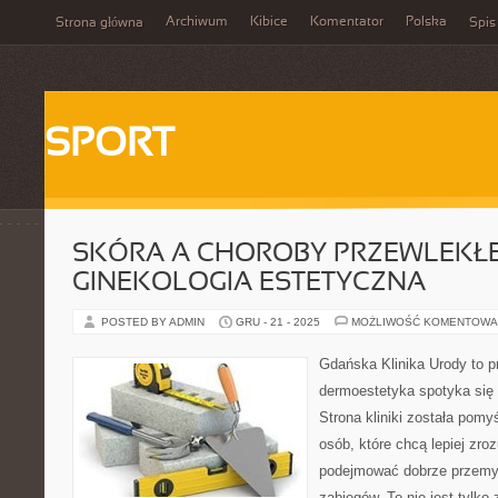
Archiwum
Kibice
Komentator
Polska
Strona główna
Spis
SPORT
SKÓRA A CHOROBY PRZEWLEKŁE
GINEKOLOGIA ESTETYCZNA
POSTED BY ADMIN
GRU - 21 - 2025
MOŻLIWOŚĆ KOMENTOWA
Gdańska Klinika Urody to p
dermoestetyka spotyka się z
Strona kliniki została pom
osób, które chcą lepiej zro
podejmować dobrze przemy
zabiegów. To nie jest tylko 