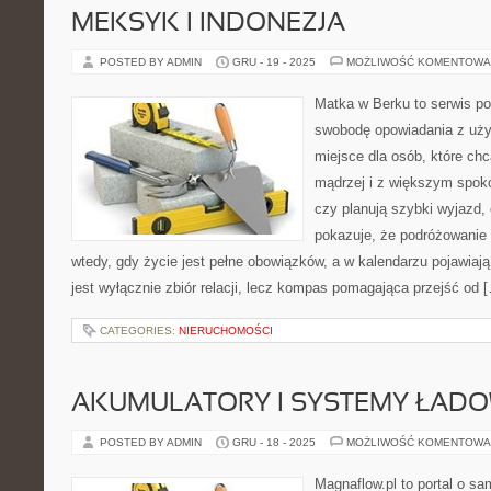
MEKSYK I INDONEZJA
POSTED BY ADMIN
GRU - 19 - 2025
MOŻLIWOŚĆ KOMENTOWA
Matka w Berku to serwis po
swobodę opowiadania z uż
miejsce dla osób, które chc
mądrzej i z większym spoko
czy planują szybki wyjazd,
pokazuje, że podróżowanie
wtedy, gdy życie jest pełne obowiązków, a w kalendarzu pojawiają
jest wyłącznie zbiór relacji, lecz kompas pomagająca przejść od 
CATEGORIES:
NIERUCHOMOŚCI
AKUMULATORY I SYSTEMY ŁAD
POSTED BY ADMIN
GRU - 18 - 2025
MOŻLIWOŚĆ KOMENTOWA
Magnaflow.pl to portal o s