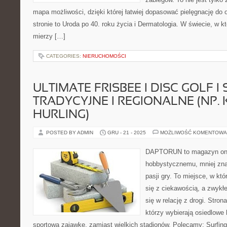
mapa możliwości, dzięki której łatwiej dopasować pielęgnację do
stronie to Uroda po 40. roku życia i Dermatologia. W świecie, w 
mierzy […]
CATEGORIES:
NIERUCHOMOŚCI
ULTIMATE FRISBEE I DISC GOLF I
TRADYCYJNE I REGIONALNE (NP. 
HURLING)
POSTED BY ADMIN
GRU - 21 - 2025
MOŻLIWOŚĆ KOMENTOWA
DAPTORUN to magazyn onli
hobbystycznemu, mniej zn
pasji gry. To miejsce, w któ
się z ciekawością, a zwykłe
się w relację z drogi. Stron
którzy wybierają osiedlowe h
sportową zajawkę, zamiast wielkich stadionów. Polecamy: Surfing i