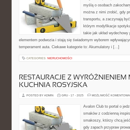
myślą o osobach zakochany
można z nimi zrobić, gdy p
transportu, a zaczynają być
którym modyfikacje spotyka
takie jak układ wydechowy
elementem podwozia i stają się świadomym wyborem wpływającym
temperament auta. Ciekawe kategorie to: Akumulatory i […]
CATEGORIES:
NIERUCHOMOŚCI
RESTAURACJE Z WYRÓŻNIENIEM M
KUCHNIA ROSYJSKA
POSTED BY ADMIN
GRU - 17 - 2025
MOŻLIWOŚĆ KOMENTOWA
Avalon Club to portal o jedz
smaków z codzienną inspira
smakoszy, którzy chcą jeść 
gdy zapach przypraw prowad