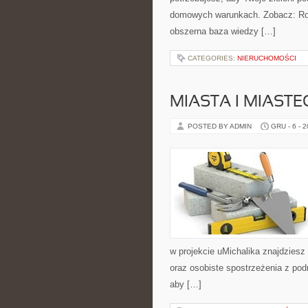
domowych warunkach. Zobacz: Rośli
obszerna baza wiedzy […]
CATEGORIES:
NIERUCHOMOŚCI
MIASTA I MIAST
POSTED BY ADMIN
GRU - 6 - 
w projekcie uMichalika znajdziesz
oraz osobiste spostrzeżenia z pod
aby […]