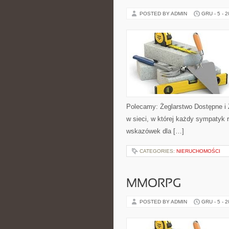
POSTED BY ADMIN
GRU - 5 - 
Polecamy: Żeglarstwo Dostępne i Ż
w sieci, w której każdy sympatyk 
wskazówek dla […]
CATEGORIES:
NIERUCHOMOŚCI
MMORPG
POSTED BY ADMIN
GRU - 5 - 