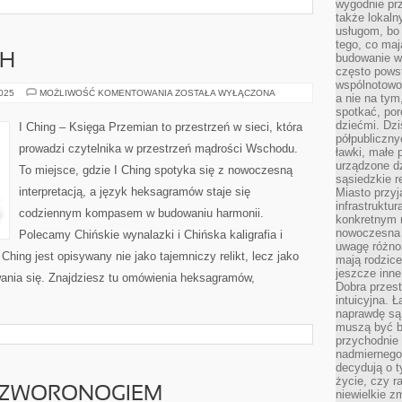
wygodnie prz
także lokal
usługom, bo 
tego, co mają
budowanie w
CH
często pows
wspólnotowoś
MODA
2025
MOŻLIWOŚĆ KOMENTOWANIA
ZOSTAŁA WYŁĄCZONA
a nie na tym
W
spotkać, po
CHINACH
dziećmi. Dzi
I Ching – Księga Przemian to przestrzeń w sieci, która
półpubliczny
prowadzi czytelnika w przestrzeń mądrości Wschodu.
ławki, małe 
urządzone dz
To miejsce, gdzie I Ching spotyka się z nowoczesną
sąsiedzkie r
interpretacją, a język heksagramów staje się
Miasto przyj
infrastruktur
codziennym kompasem w budowaniu harmonii.
konkretnym 
nowoczesna u
Polecamy Chińskie wynalazki i Chińska kaligrafia i
uwagę różno
Ching jest opisywany nie jako tajemniczy relikt, lecz jako
mają rodzice
jeszcze inne
ania się. Znajdziesz tu omówienia heksagramów,
Dobra przest
intuicyjna. 
naprawdę są 
muszą być b
przychodnie
nadmiernego 
decydują o 
życie, czy r
CZWORONOGIEM
niewielkie z