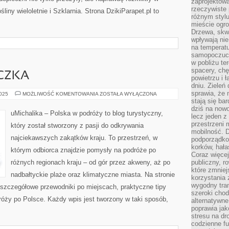
zaprojektow
rzeczywiste 
ny wieloletnie i Szklarnia. Strona DzikiParapet.pl to
różnym styl
mieście ogr
Drzewa, skw
wpływają nie
na temperatu
samopoczuci
w pobliżu te
spacery, chę
ECZKA
powietrzu i 
dniu. Zieleń
sprawia, że 
MIASTA
2025
MOŻLIWOŚĆ KOMENTOWANIA
ZOSTAŁA WYŁĄCZONA
I
stają się ba
MIASTECZKA
dziś na nowo
uMichalika – Polska w podróży to blog turystyczny,
lecz jeden 
przestrzeni 
który został stworzony z pasji do odkrywania
mobilność. 
najciekawszych zakątków kraju. To przestrzeń, w
podporządko
korków, hała
którym odbiorca znajdzie pomysły na podróże po
Coraz więcej
różnych regionach kraju – od gór przez akweny, aż po
publiczny, r
które zmniej
nadbałtyckie plaże oraz klimatyczne miasta. Na stronie
korzystania
wygodny tra
 szczegółowe przewodniki po miejscach, praktyczne tipy
szeroki chod
róży po Polsce. Każdy wpis jest tworzony w taki sposób,
alternatywne
poprawia jak
stresu na dr
codzienne f