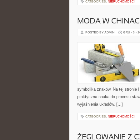
CATEGORIES:
NIERUCHOMOŚCI
MODA W CHINA
POSTED BY ADMIN
GRU - 6 - 
symbolika znaków. Na tej stronie I 
praktyczna nauka do procesu staw
wyjaśnienia układów, […]
CATEGORIES:
NIERUCHOMOŚCI
ŻEGLOWANIE Z 