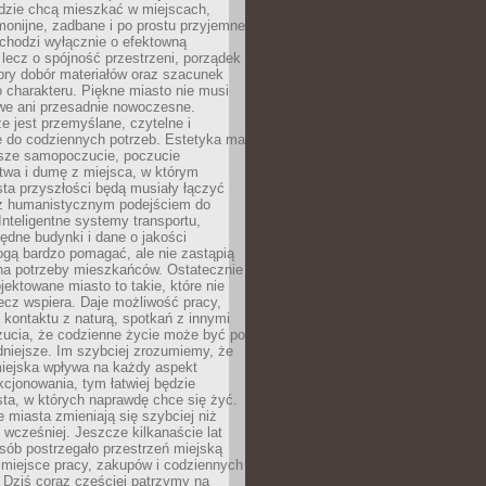
udzie chcą mieszkać w miejscach,
monijne, zadbane i po prostu przyjemne
 chodzi wyłącznie o efektowną
, lecz o spójność przestrzeni, porządek
bry dobór materiałów oraz szacunek
o charakteru. Piękne miasto nie musi
we ani przesadnie nowoczesne.
e jest przemyślane, czytelne i
 do codziennych potrzeb. Estetyka ma
sze samopoczucie, poczucie
twa i dumę z miejsca, w którym
ta przyszłości będą musiały łączyć
 z humanistycznym podejściem do
 Inteligentne systemy transportu,
dne budynki i dane o jakości
ogą bardzo pomagać, ale nie zastąpią
 na potrzeby mieszkańców. Ostatecznie
jektowane miasto to takie, które nie
lecz wspiera. Daje możliwość pracy,
kontaktu z naturą, spotkań z innymi
zucia, że codzienne życie może być po
niejsze. Im szybciej zrozumiemy, że
miejska wpływa na każdy aspekt
cjonowania, tym łatwiej będzie
ta, w których naprawdę chce się żyć.
miasta zmieniają się szybciej niż
 wcześniej. Jeszcze kilkanaście lat
sób postrzegało przestrzeń miejską
 miejsce pracy, zakupów i codziennych
 Dziś coraz częściej patrzymy na