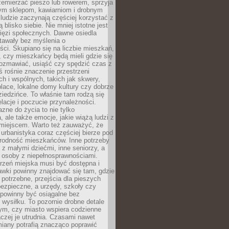
emierzać pieszo lub rowerem, sprzyja
nym sklepom, kawiarniom i drobnym
ludzie zaczynają częściej korzystać z
 blisko siebie. Nie mniej istotne jest
ięzi społecznych. Dawne osiedla
tawały bez myślenia o
ci. Skupiano się na liczbie mieszkań,
, czy mieszkańcy będą mieli gdzie się
rozmawiać, usiąść czy spędzić czas z
ś rośnie znaczenie przestrzeni
ch i wspólnych, takich jak skwery,
place, lokalne domy kultury czy dobrze
iedzińce. To właśnie tam rodzą się
elacje i poczucie przynależności.
azne do życia to nie tylko
a, ale także emocje, jakie wiążą ludzi z
miejscem. Warto też zauważyć, że
rbanistyka coraz częściej bierze pod
rodność mieszkańców. Inne potrzeby
 z małymi dziećmi, inne seniorzy, a
 osoby z niepełnosprawnościami.
rzeń miejska musi być dostępna i
Ławki powinny znajdować się tam, gdzie
potrzebne, przejścia dla pieszych
ezpieczne, a urzędy, szkoły czy
 powinny być osiągalne bez
wysiłku. To pozornie drobne detale
tym, czy miasto wspiera codzienne
aczej je utrudnia. Czasami nawet
miany potrafią znacząco poprawić