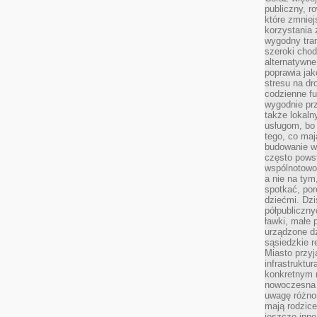
publiczny, r
które zmniej
korzystania
wygodny tra
szeroki chod
alternatywne
poprawia jak
stresu na dr
codzienne f
wygodnie prz
także lokal
usługom, bo 
tego, co mają
budowanie w
często pows
wspólnotowoś
a nie na tym
spotkać, po
dziećmi. Dzi
półpubliczny
ławki, małe 
urządzone dz
sąsiedzkie r
Miasto przyj
infrastruktur
konkretnym 
nowoczesna u
uwagę różno
mają rodzice
jeszcze inne