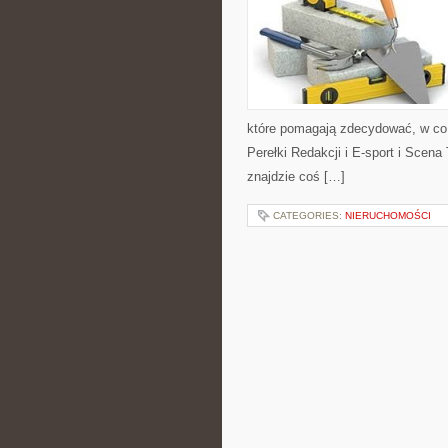
które pomagają zdecydować, w co z
Perełki Redakcji i E-sport i Scena
znajdzie coś […]
CATEGORIES:
NIERUCHOMOŚCI