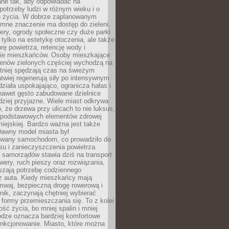
ane tak, aby odpowiadać na
potrzeby ludzi w różnym wieku i o
u życia. W dobrze zaplanowanym
omne znaczenie ma dostęp do zieleni.
ery, ogrody społeczne czy duże parki
 tylko na estetykę otoczenia, ale także
rę powietrza, retencję wody i
e mieszkańców. Osoby mieszkające
renów zielonych częściej wychodzą na
tniej spędzają czas na świeżym
łatwiej regenerują siły po intensywnym
 działa uspokajająco, ogranicza hałas i
nawet gęsto zabudowane dzielnice
rdziej przyjazne. Wiele miast odkrywa
, że drzewa przy ulicach to nie luksus,
z podstawowych elementów zdrowej
miejskiej. Bardzo ważna jest także
Dawny model miasta był
wany samochodom, co prowadziło do
su i zanieczyszczenia powietrza.
 samorządów stawia dziś na transport
owery, ruch pieszy oraz rozwiązania,
szają potrzebę codziennego
 z auta. Kiedy mieszkańcy mają
mwaj, bezpieczną drogę rowerową i
nik, zaczynają chętniej wybierać
 formy przemieszczania się. To z kolei
ość życia, bo mniej spalin i mniej
odze oznacza bardziej komfortowe
unkcjonowanie. Miasto, które można