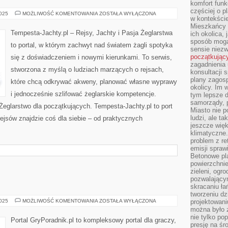
komfort funk
częściej o p
ŻEGLOWANIE
2025
MOŻLIWOŚĆ KOMENTOWANIA
ZOSTAŁA WYŁĄCZONA
w kontekście
Z
CZWORONOGIEM
Mieszkańcy 
Tempesta-Jachty.pl – Rejsy, Jachty i Pasja Żeglarstwa
ich okolica, 
sposób mogą
to portal, w którym zachwyt nad światem żagli spotyka
sensie niezw
początkując
się z doświadczeniem i nowymi kierunkami. To serwis,
zagadnienia 
stworzona z myślą o ludziach marzących o rejsach,
konsultacji 
plany zagos
które chcą odkrywać akweny, planować własne wyprawy
okolicy. Im
i jednocześnie szlifować żeglarskie kompetencje.
tym lepsze 
samorządy, p
eglarstwo dla początkujących. Tempesta-Jachty.pl to port
Miasto nie p
ludzi, ale t
rejsów znajdzie coś dla siebie – od praktycznych
jeszcze wię
klimatyczne.
problem z re
emisji spraw
Betonowe pla
powierzchnie
zieleni, og
pozwalający
skracaniu ł
tworzeniu dz
MMORPG
2025
MOŻLIWOŚĆ KOMENTOWANIA
ZOSTAŁA WYŁĄCZONA
projektowani
można było 
nie tylko po
Portal GryPoradnik.pl to kompleksowy portal dla graczy,
presję na śr