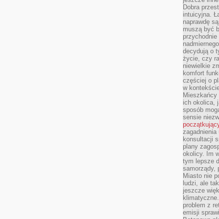
Dobra przest
intuicyjna. 
naprawdę są 
muszą być b
przychodnie
nadmiernego 
decydują o 
życie, czy r
niewielkie z
komfort funk
częściej o p
w kontekście
Mieszkańcy 
ich okolica, 
sposób mogą
sensie niezw
początkując
zagadnienia 
konsultacji 
plany zagos
okolicy. Im
tym lepsze 
samorządy, p
Miasto nie p
ludzi, ale t
jeszcze wię
klimatyczne.
problem z re
emisji spraw