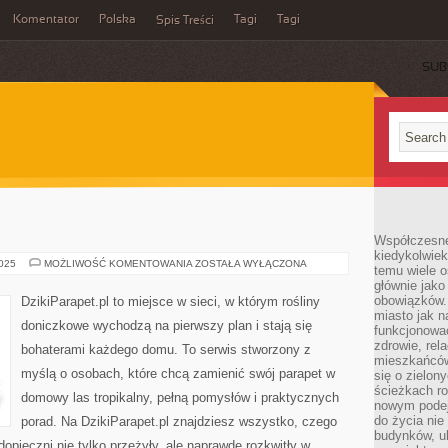
Komentator
Polska
Tagi
Tagi
Spis Treści
SUB
Współczesne 
kiedykolwiek
ROŚLINY
2025
MOŻLIWOŚĆ KOMENTOWANIA
ZOSTAŁA WYŁĄCZONA
temu wiele o
WODNE
głównie jako
obowiązków.
DzikiParapet.pl to miejsce w sieci, w którym rośliny
miasto jak n
doniczkowe wychodzą na pierwszy plan i stają się
funkcjonować
zdrowie, rel
bohaterami każdego domu. To serwis stworzony z
mieszkańców.
myślą o osobach, które chcą zamienić swój parapet w
się o zielon
ścieżkach ro
domowy las tropikalny, pełną pomysłów i praktycznych
nowym podejś
do życia ni
porad. Na DzikiParapet.pl znajdziesz wszystko, czego
budynków, ul
dopieczni nie tylko przeżyły, ale naprawdę rozkwitły w