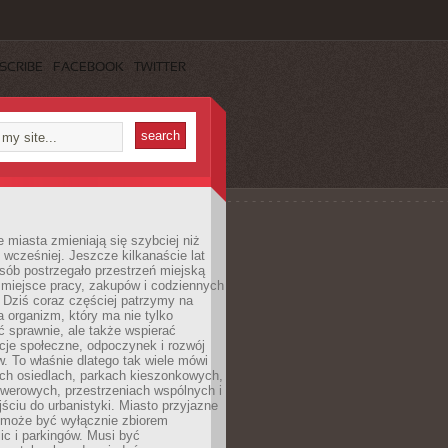
SCRIBE
FACEBOOK
TWITTER
miasta zmieniają się szybciej niż
 wcześniej. Jeszcze kilkanaście lat
sób postrzegało przestrzeń miejską
 miejsce pracy, zakupów i codziennych
 Dziś coraz częściej patrzymy na
a organizm, który ma nie tylko
 sprawnie, ale także wspierać
acje społeczne, odpoczynek i rozwój
 To właśnie dlatego tak wiele mówi
ych osiedlach, parkach kieszonkowych,
werowych, przestrzeniach wspólnych i
ciu do urbanistyki. Miasto przyjazne
e może być wyłącznie zbiorem
ic i parkingów. Musi być