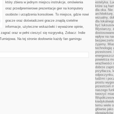
który zbiera w jednym miejscu instrukcje, omówienia
estetyka. L
które są har
oraz przedpremierowe prezentacje gier na komputery
dla oka. Nie
architekturę
osobiste i urządzenia konsolowe. To miejsce, gdzie nowi
wizualny, do
gracze oraz doświadczeni gracze znajdą rzetelne
dla lokalneg
być luksuso
informacje, użyteczne wskazówki i wyważone opinie,
Wystarczy, ż
agrać oraz w pełni cieszyć się rozgrywką. Zobacz: Indie
dostosowane
wpływ na na
 Turniejowa. Na tej stronie dosłownie każdy fan gamingu
bezpieczeńs
żyjemy. Mias
technologię
przestrzeni.
energooszczę
powietrza m
wrażliwości
dobrze zapro
przytłacza, 
odpoczynku, 
ludźmi i poc
prostu wygod
przestrzeń 
naszego funk
tworzyć mias
Współczesne 
kiedykolwiek
temu wiele o
głównie jako
obowiązków.