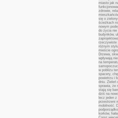
miasto jak n
funkcjonować
zdrowie, rel
mieszkańców.
się o zielon
ścieżkach ro
nowym podejś
do życia ni
budynków, ul
zaprojektow
rzeczywiste 
różnym styl
mieście ogr
Drzewa, skw
wpływają nie
na temperatu
samopoczuci
w pobliżu te
spacery, chę
powietrzu i 
dniu. Zieleń
sprawia, że 
stają się ba
dziś na nowo
lecz jeden 
przestrzeni 
mobilność. 
podporządko
korków, hała
Coraz więcej