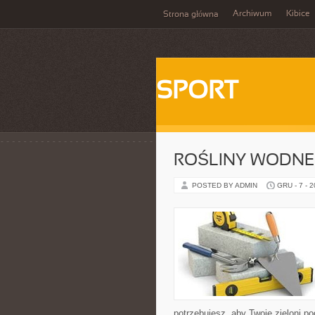
Archiwum
Kibice
Strona główna
SPORT
ROŚLINY WODNE
POSTED BY ADMIN
GRU - 7 - 
potrzebujesz, aby Twoje zieloni po