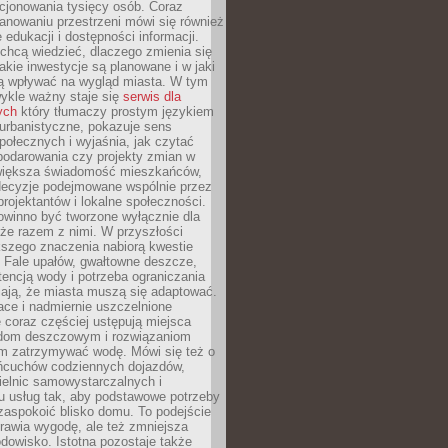
cjonowania tysięcy osób. Coraz
lanowaniu przestrzeni mówi się również
 edukacji i dostępności informacji.
chcą wiedzieć, dlaczego zmienia się
jakie inwestycje są planowane i w jaki
 wpływać na wygląd miasta. W tym
ykle ważny staje się
serwis dla
ych
który tłumaczy prostym językiem
urbanistyczne, pokazuje sens
społecznych i wyjaśnia, jak czytać
podarowania czy projekty zmian w
 większa świadomość mieszkańców,
decyzje podejmowane wspólnie przez
rojektantów i lokalne społeczności.
owinno być tworzone wyłącznie dla
akże razem z nimi. W przyszłości
kszego znaczenia nabiorą kwestie
 Fale upałów, gwałtowne deszcze,
tencją wody i potrzeba ograniczania
iają, że miasta muszą się adaptować.
ce i nadmiernie uszczelnione
 coraz częściej ustępują miejsca
rodom deszczowym i rozwiązaniom
m zatrzymywać wodę. Mówi się też o
ańcuchów codziennych dojazdów,
ielnic samowystarczalnych i
u usług tak, aby podstawowe potrzeby
zaspokoić blisko domu. To podejście
prawia wygodę, ale też zmniejsza
odowisko. Istotna pozostaje także