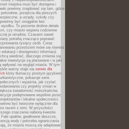
rzeń miejska musi być dostępna i
Ławki powinny znajdować się tam, gdzie
potrzebne, przejścia dla pieszych
ezpieczne, a urzędy, szkoły czy
 powinny być osiągalne bez
wysiłku. To pozornie drobne detale
tym, czy miasto wspiera codzienne
aczej je utrudnia. Czasami nawet
miany potrafią znacząco poprawić
cjonowania tysięcy osób. Coraz
lanowaniu przestrzeni mówi się również
 edukacji i dostępności informacji.
chcą wiedzieć, dlaczego zmienia się
jakie inwestycje są planowane i w jaki
 wpływać na wygląd miasta. W tym
ykle ważny staje się
serwis dla
ych
który tłumaczy prostym językiem
urbanistyczne, pokazuje sens
społecznych i wyjaśnia, jak czytać
podarowania czy projekty zmian w
 większa świadomość mieszkańców,
decyzje podejmowane wspólnie przez
rojektantów i lokalne społeczności.
owinno być tworzone wyłącznie dla
akże razem z nimi. W przyszłości
kszego znaczenia nabiorą kwestie
 Fale upałów, gwałtowne deszcze,
tencją wody i potrzeba ograniczania
iają, że miasta muszą się adaptować.