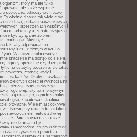
a organizm, który ma nie tylko
 sprawnie, ale także wspierać
acje społeczne, odpoczynek i rozwój
 To właśnie dlatego tak wiele mówi
ych osiedlach, parkach kieszonkowych,
werowych, przestrzeniach wspólnych i
ciu do urbanistyki. Miasto przyjazne
e może być wyłącznie zbiorem
ic i parkingów. Musi być
ane tak, aby odpowiadać na
potrzeby ludzi w różnym wieku i o
u życia. W dobrze zaplanowanym
omne znaczenie ma dostęp do zieleni.
ery, ogrody społeczne czy duże parki
 tylko na estetykę otoczenia, ale także
rę powietrza, retencję wody i
e mieszkańców. Osoby mieszkające
renów zielonych częściej wychodzą na
tniej spędzają czas na świeżym
łatwiej regenerują siły po intensywnym
 działa uspokajająco, ogranicza hałas i
nawet gęsto zabudowane dzielnice
rdziej przyjazne. Wiele miast odkrywa
, że drzewa przy ulicach to nie luksus,
z podstawowych elementów zdrowej
miejskiej. Bardzo ważna jest także
Dawny model miasta był
wany samochodom, co prowadziło do
su i zanieczyszczenia powietrza.
 samorządów stawia dziś na transport