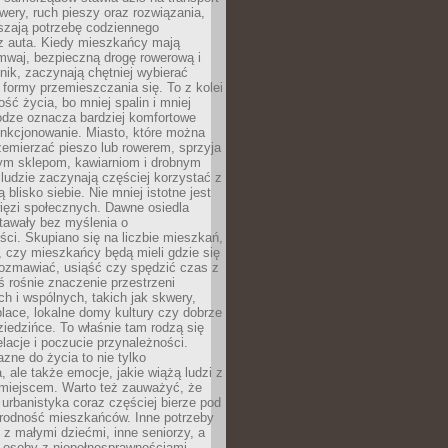
owery, ruch pieszy oraz rozwiązania,
szają potrzebę codziennego
 z auta. Kiedy mieszkańcy mają
mwaj, bezpieczną drogę rowerową i
nik, zaczynają chętniej wybierać
 formy przemieszczania się. To z kolei
ość życia, bo mniej spalin i mniej
odze oznacza bardziej komfortowe
unkcjonowanie. Miasto, które można
emierzać pieszo lub rowerem, sprzyja
nym sklepom, kawiarniom i drobnym
ludzie zaczynają częściej korzystać z
 blisko siebie. Nie mniej istotne jest
ięzi społecznych. Dawne osiedla
tawały bez myślenia o
ci. Skupiano się na liczbie mieszkań,
, czy mieszkańcy będą mieli gdzie się
rozmawiać, usiąść czy spędzić czas z
ś rośnie znaczenie przestrzeni
ch i wspólnych, takich jak skwery,
place, lokalne domy kultury czy dobrze
iedzińce. To właśnie tam rodzą się
elacje i poczucie przynależności.
azne do życia to nie tylko
a, ale także emocje, jakie wiążą ludzi z
miejscem. Warto też zauważyć, że
rbanistyka coraz częściej bierze pod
rodność mieszkańców. Inne potrzeby
 z małymi dziećmi, inne seniorzy, a
 osoby z niepełnosprawnościami.