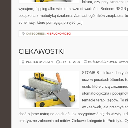
lokum, czy przy tworzeniu p
wynajem, flipping albo wieloletni wzrost wartości. Sednem RSGN.p
połączona z metodyką działania. Zamiast ogólników znajdziesz tu 
schematy, które pomagają przejść […]
CATEGORIES:
NIERUCHOMOŚCI
CIEKAWOSTKI
POSTED BY ADMIN
STY - 4 - 2026
MOŻLIWOŚĆ KOMENTOWAN
STOMBIS – lekarz dentysta
oraz w poradach Stombis to
osób, które chcą zrozumieć 
stomatologiczną i podejmo
temacie terapii zębów. To ni
wskazówek, ale przemyślan
dbać o jamę ustną na co dzień, jak przygotować się do wizyty u de
praktyczne zalecenia od mitów. Ciekawe kategorie to Protetyka C