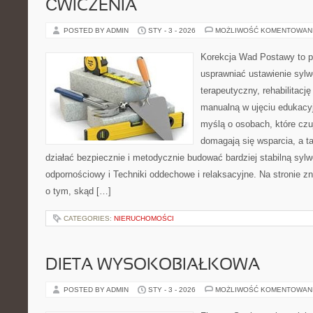
ĆWICZENIA
POSTED BY ADMIN
STY - 3 - 2026
MOŻLIWOŚĆ KOMENTOWAN
Korekcja Wad Postawy to pr
usprawniać ustawienie sylwe
terapeutyczny, rehabilitację 
manualną w ujęciu edukacy
myślą o osobach, które czuj
domagają się wsparcia, a t
działać bezpiecznie i metodycznie budować bardziej stabilną syl
odpornościowy i Techniki oddechowe i relaksacyjne. Na stronie zn
o tym, skąd […]
CATEGORIES:
NIERUCHOMOŚCI
DIETA WYSOKOBIAŁKOWA
POSTED BY ADMIN
STY - 3 - 2026
MOŻLIWOŚĆ KOMENTOWAN