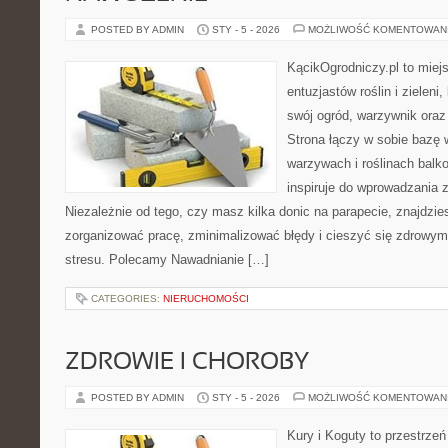
POSTED BY ADMIN
STY - 5 - 2026
MOŻLIWOŚĆ KOMENTOWAN
KącikOgrodniczy.pl to miej
entuzjastów roślin i zieleni
swój ogród, warzywnik ora
Strona łączy w sobie bazę 
warzywach i roślinach balk
inspiruje do wprowadzania z
Niezależnie od tego, czy masz kilka donic na parapecie, znajdzies
zorganizować pracę, zminimalizować błędy i cieszyć się zdrowym
stresu. Polecamy Nawadnianie […]
CATEGORIES:
NIERUCHOMOŚCI
ZDROWIE I CHOROBY
POSTED BY ADMIN
STY - 5 - 2026
MOŻLIWOŚĆ KOMENTOWAN
Kury i Koguty to przestrzeń