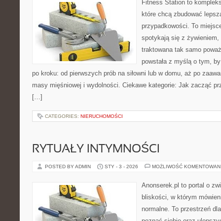
Fitness Station to komplek
które chcą zbudować lepsz
przypadkowości. To miejsc
spotykają się z żywieniem, 
traktowana tak samo poważn
powstała z myślą o tym, by
po kroku: od pierwszych prób na siłowni lub w domu, aż po zaaw
masy mięśniowej i wydolności. Ciekawe kategorie: Jak zacząć prz
[…]
CATEGORIES:
NIERUCHOMOŚCI
RYTUAŁY INTYMNOŚCI
POSTED BY ADMIN
STY - 3 - 2026
MOŻLIWOŚĆ KOMENTOWAN
Anonserek.pl to portal o zw
bliskości, w którym mówieni
normalne. To przestrzeń dla
poznać siebie oraz ulepszy