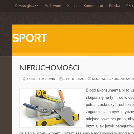
Archiwum
Kibice
Komentator
Polska
Strona główna
Spis
SPORT
NIERUCHOMOŚCI
POSTED BY ADMIN
STY - 6 - 2026
MOŻLIWOŚĆ KOMENTOWAN
BlogdlaKonsumenta.pl to uż
skupia się na tym, co w co
potrafi zaskoczyć: ochroni
zagadnieniach cywilistyczn
miejsce powstało po to, aby
brzmią jak język paragrafó
działania, dzięki któremu rozumiesz swoje możliwości w sporze 