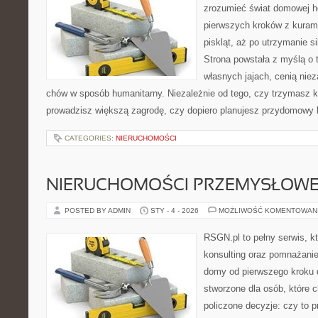
zrozumieć świat domowej ho
pierwszych kroków z kuram
piskląt, aż po utrzymanie s
Strona powstała z myślą o 
własnych jajach, cenią nie
chów w sposób humanitarny. Niezależnie od tego, czy trzymasz k
prowadzisz większą zagrodę, czy dopiero planujesz przydomowy k
CATEGORIES:
NIERUCHOMOŚCI
NIERUCHOMOŚCI PRZEMYSŁOW
POSTED BY ADMIN
STY - 4 - 2026
MOŻLIWOŚĆ KOMENTOWAN
RSGN.pl to pełny serwis, k
konsulting oraz pomnażani
domy od pierwszego kroku do
stworzone dla osób, które
policzone decyzje: czy to 