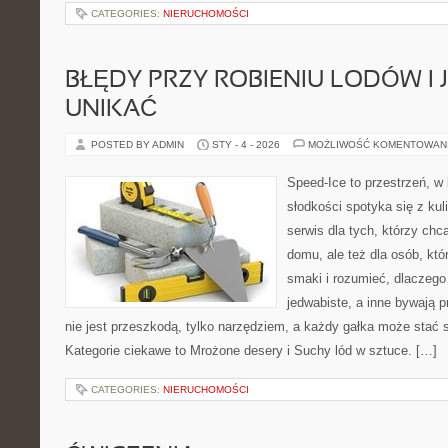
CATEGORIES:
NIERUCHOMOŚCI
BŁĘDY PRZY ROBIENIU LODÓW I 
UNIKAĆ
POSTED BY ADMIN
STY - 4 - 2026
MOŻLIWOŚĆ KOMENTOWAN
Speed-Ice to przestrzeń, w 
słodkości spotyka się z kul
serwis dla tych, którzy ch
domu, ale też dla osób, kt
smaki i rozumieć, dlaczego
jedwabiste, a inne bywają 
nie jest przeszkodą, tylko narzędziem, a każdy gałka może stać 
Kategorie ciekawe to Mrożone desery i Suchy lód w sztuce. […]
CATEGORIES:
NIERUCHOMOŚCI