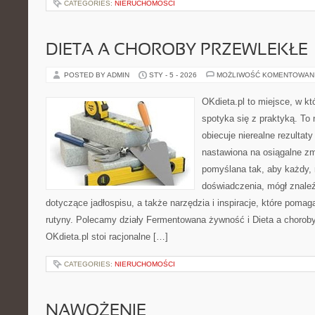
CATEGORIES:
NIERUCHOMOŚCI
DIETA A CHOROBY PRZEWLEKŁE
POSTED BY ADMIN
STY - 5 - 2026
MOŻLIWOŚĆ KOMENTOWAN
OKdieta.pl to miejsce, w k
spotyka się z praktyką. To n
obiecuje nierealne rezultaty
nastawiona na osiągalne zm
pomyślana tak, aby każdy, 
doświadczenia, mógł znale
dotyczące jadłospisu, a także narzędzia i inspiracje, które pomaga
rutyny. Polecamy działy Fermentowana żywność i Dieta a chorob
OKdieta.pl stoi racjonalne […]
CATEGORIES:
NIERUCHOMOŚCI
NAWOŻENIE