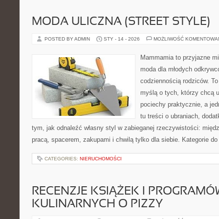
MODA ULICZNA (STREET STYLE)
POSTED BY ADMIN
STY - 14 - 2026
MOŻLIWOŚĆ KOMENTOWA
Mammamia to przyjazne mie
moda dla młodych odkrywcó
codziennością rodziców. To
myślą o tych, którzy chcą u
pociechy praktycznie, a jed
tu treści o ubraniach, dodat
tym, jak odnaleźć własny styl w zabieganej rzeczywistości: międ
pracą, spacerem, zakupami i chwilą tylko dla siebie. Kategorie d
CATEGORIES:
NIERUCHOMOŚCI
RECENZJE KSIĄŻEK I PROGRAMÓ
KULINARNYCH O PIZZY