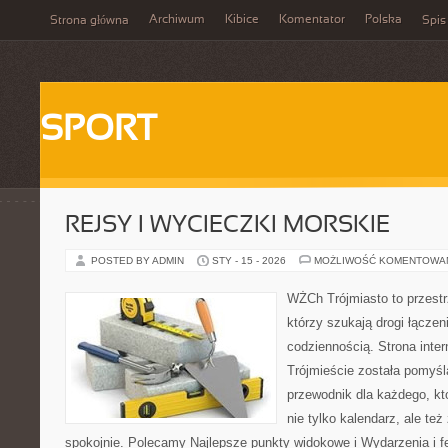
Archiwum
Kibice
Komentator
Polska
Strona główna
Spis
SPORT
REJSY I WYCIECZKI MORSKIE
POSTED BY ADMIN
STY - 15 - 2026
MOŻLIWOŚĆ KOMENTOWA
WŻCh Trójmiasto to przestrz
którzy szukają drogi łącze
codziennością. Strona inter
Trójmieście została pomyśl
przewodnik dla każdego, kt
nie tylko kalendarz, ale te
spokojnie. Polecamy Najlepsze punkty widokowe i Wydarzenia i 