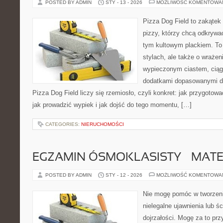
POSTED BY ADMIN
STY - 13 - 2026
MOŻLIWOŚĆ KOMENTOWA
Pizza Dog Field to zakątek
pizzy, którzy chcą odkrywa
tym kultowym plackiem. To 
stylach, ale także o wrażen
wypieczonym ciastem, ciąg
dodatkami dopasowanymi do
Pizza Dog Field liczy się rzemiosło, czyli konkret: jak przygotowa
jak prowadzić wypiek i jak dojść do tego momentu, […]
CATEGORIES:
NIERUCHOMOŚCI
EGZAMIN ÓSMOKLASISTY – MAT
POSTED BY ADMIN
STY - 12 - 2026
MOŻLIWOŚĆ KOMENTOWA
Nie mogę pomóc w tworzeniu
nielegalne ujawnienia lub ś
dojrzałości. Mogę za to prz