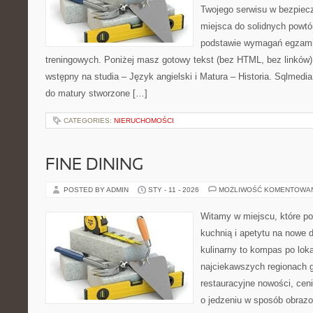
Twojego serwisu w bezpieczn
miejsca do solidnych powtó
podstawie wymagań egzami
treningowych. Poniżej masz gotowy tekst (bez HTML, bez linków
wstępny na studia – Język angielski i Matura – Historia. Sqlmedi
do matury stworzone […]
CATEGORIES:
NIERUCHOMOŚCI
FINE DINING
POSTED BY ADMIN
STY - 11 - 2026
MOŻLIWOŚĆ KOMENTOWA
Witamy w miejscu, które p
kuchnią i apetytu na nowe 
kulinarny to kompas po lok
najciekawszych regionach g
restauracyjne nowości, cen
o jedzeniu w sposób obrazow