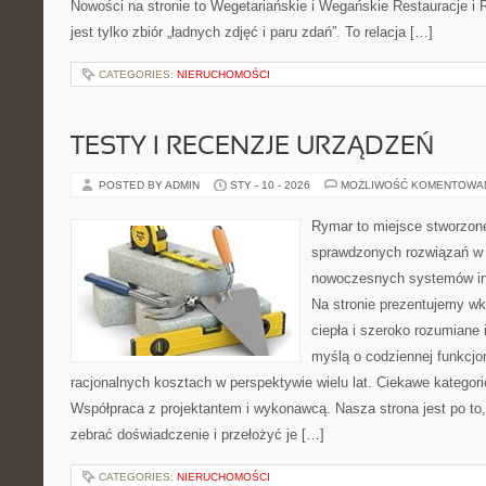
Nowości na stronie to Wegetariańskie i Wegańskie Restauracje i 
jest tylko zbiór „ładnych zdjęć i paru zdań”. To relacja […]
CATEGORIES:
NIERUCHOMOŚCI
TESTY I RECENZJE URZĄDZEŃ
POSTED BY ADMIN
STY - 10 - 2026
MOŻLIWOŚĆ KOMENTOWA
Rymar to miejsce stworzone
sprawdzonych rozwiązań w 
nowoczesnych systemów ins
Na stronie prezentujemy w
ciepła i szeroko rozumiane 
myślą o codziennej funkcjo
racjonalnych kosztach w perspektywie wielu lat. Ciekawe kategorie
Współpraca z projektantem i wykonawcą. Nasza strona jest po to
zebrać doświadczenie i przełożyć je […]
CATEGORIES:
NIERUCHOMOŚCI