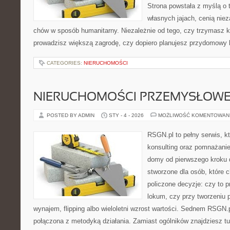
Strona powstała z myślą o 
własnych jajach, cenią nie
chów w sposób humanitarny. Niezależnie od tego, czy trzymasz k
prowadzisz większą zagrodę, czy dopiero planujesz przydomowy k
CATEGORIES:
NIERUCHOMOŚCI
NIERUCHOMOŚCI PRZEMYSŁOW
POSTED BY ADMIN
STY - 4 - 2026
MOŻLIWOŚĆ KOMENTOWAN
RSGN.pl to pełny serwis, k
konsulting oraz pomnażani
domy od pierwszego kroku do
stworzone dla osób, które
policzone decyzje: czy to 
lokum, czy przy tworzeniu p
wynajem, flipping albo wieloletni wzrost wartości. Sednem RSGN.p
połączona z metodyką działania. Zamiast ogólników znajdziesz tu 