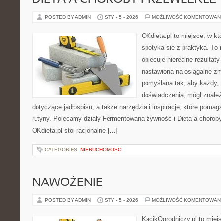
DIETA A CHOROBY PRZEWLEKŁE
POSTED BY ADMIN
STY - 5 - 2026
MOŻLIWOŚĆ KOMENTOWAN
OKdieta.pl to miejsce, w k
spotyka się z praktyką. To n
obiecuje nierealne rezultaty
nastawiona na osiągalne zm
pomyślana tak, aby każdy, 
doświadczenia, mógł znale
dotyczące jadłospisu, a także narzędzia i inspiracje, które pomaga
rutyny. Polecamy działy Fermentowana żywność i Dieta a chorob
OKdieta.pl stoi racjonalne […]
CATEGORIES:
NIERUCHOMOŚCI
NAWOŻENIE
POSTED BY ADMIN
STY - 5 - 2026
MOŻLIWOŚĆ KOMENTOWAN
KącikOgrodniczy.pl to miej