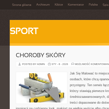
Archiwum
Kibice
Komentator
Polska
Strona główna
Spis
SPORT
CHOROBY SKÓRY
POSTED BY ADMIN
STY - 8 - 2026
MOŻLIWOŚĆ KOMENTOWAN
Jak Się Malować to miejsc
osobach, które chcą opano
przystępny. Ten serwis łąc
którzy stawiają pierwsze kr
średniozaawansowanych, dz
treści dopasowane do doświ
inspiracji na codzienny look, makijaż na wielkie wyjście albo chce