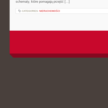
schematy, które pomagają przejść […]
CATEGORIES:
NIERUCHOMOŚCI