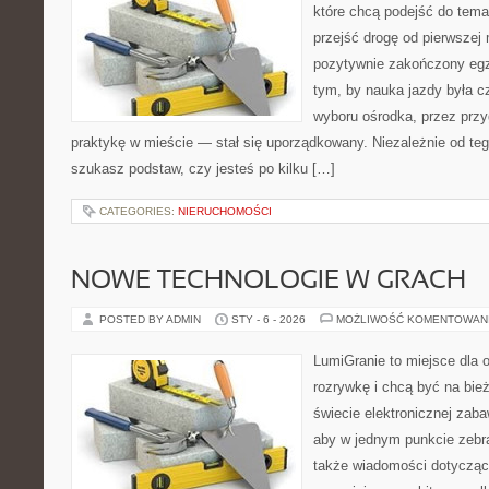
które chcą podejść do tema
przejść drogę od pierwszej 
pozytywnie zakończony egz
tym, by nauka jazdy była c
wyboru ośrodka, przez przyg
praktykę w mieście — stał się uporządkowany. Niezależnie od teg
szukasz podstaw, czy jesteś po kilku […]
CATEGORIES:
NIERUCHOMOŚCI
NOWE TECHNOLOGIE W GRACH
POSTED BY ADMIN
STY - 6 - 2026
MOŻLIWOŚĆ KOMENTOWAN
LumiGranie to miejsce dla 
rozrywkę i chcą być na bież
świecie elektronicznej zaba
aby w jednym punkcie zebra
także wiadomości dotyczące