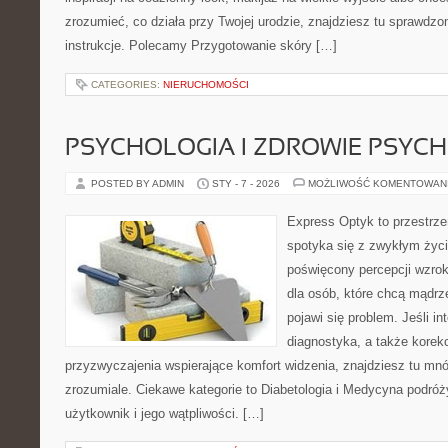
zrozumieć, co działa przy Twojej urodzie, znajdziesz tu sprawdzon
instrukcje. Polecamy Przygotowanie skóry […]
CATEGORIES:
NIERUCHOMOŚCI
PSYCHOLOGIA I ZDROWIE PSYCH
POSTED BY ADMIN
STY - 7 - 2026
MOŻLIWOŚĆ KOMENTOWAN
Express Optyk to przestrze
spotyka się z zwykłym życ
poświęcony percepcji wzrok
dla osób, które chcą mądrz
pojawi się problem. Jeśli in
diagnostyka, a także korekc
przyzwyczajenia wspierające komfort widzenia, znajdziesz tu m
zrozumiale. Ciekawe kategorie to Diabetologia i Medycyna podróży
użytkownik i jego wątpliwości. […]