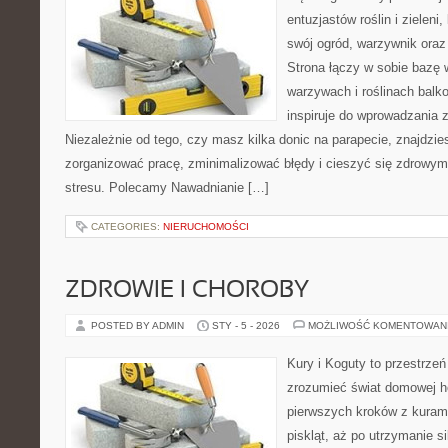
entuzjastów roślin i zieleni
swój ogród, warzywnik ora
Strona łączy w sobie bazę 
warzywach i roślinach balk
inspiruje do wprowadzania z
Niezależnie od tego, czy masz kilka donic na parapecie, znajdzies
zorganizować pracę, zminimalizować błędy i cieszyć się zdrowym
stresu. Polecamy Nawadnianie […]
CATEGORIES:
NIERUCHOMOŚCI
ZDROWIE I CHOROBY
POSTED BY ADMIN
STY - 5 - 2026
MOŻLIWOŚĆ KOMENTOWAN
Kury i Koguty to przestrzeń
zrozumieć świat domowej ho
pierwszych kroków z kuram
piskląt, aż po utrzymanie s