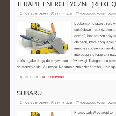
TERAPIE ENERGETYCZNE (REIKI, Q
POSTED BY ADMIN
STY - 7 - 2026
MOŻLIWOŚĆ KOMENTOWAN
Bodbam.pl to przestrzeń, w 
całościowo – bez dzielenia 
części”, bez patrzenia wyłą
dla osób, które chcą lepiej
emocje i codzienne nawyki, 
interesują się terapiami na
chińską jako drogą do przywracania równowagi. Kategorie na stron
do starzenia się i Ajurweda. Na stronie znajdziesz treści, które łą
CATEGORIES:
NIERUCHOMOŚCI
SUBARU
POSTED BY ADMIN
STY - 6 - 2026
MOŻLIWOŚĆ KOMENTOWAN
PrawoJazdyWroclaw.pl to m