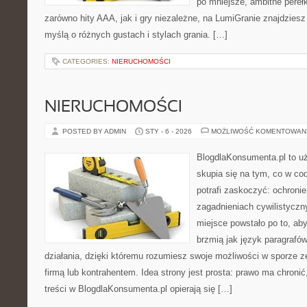
po mniejsze, ambitne perełki
zarówno hity AAA, jak i gry niezależne, na LumiGranie znajdziesz
myślą o różnych gustach i stylach grania. […]
CATEGORIES:
NIERUCHOMOŚCI
NIERUCHOMOŚCI
POSTED BY ADMIN
STY - 6 - 2026
MOŻLIWOŚĆ KOMENTOWAN
BlogdlaKonsumenta.pl to uż
skupia się na tym, co w co
potrafi zaskoczyć: ochroni
zagadnieniach cywilistyczn
miejsce powstało po to, aby
brzmią jak język paragrafó
działania, dzięki któremu rozumiesz swoje możliwości w sporze 
firmą lub kontrahentem. Idea strony jest prosta: prawo ma chronić
treści w BlogdlaKonsumenta.pl opierają się […]