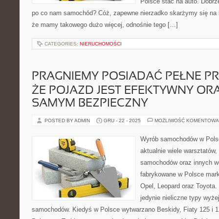
Polsce stać na auto. Dobrz
po co nam samochód? Cóż, zapewne nierzadko skarżymy się na b
że mamy takowego dużo więcej, odnośnie tego […]
CATEGORIES:
NIERUCHOMOŚCI
PRAGNIEMY POSIADAĆ PEŁNE P
ŻE POJAZD JEST EFEKTYWNY OR
SAMYM BEZPIECZNY
POSTED BY ADMIN
GRU - 22 - 2025
MOŻLIWOŚĆ KOMENTOWA
Wyrób samochodów w Polsc
aktualnie wiele warsztatów,
samochodów oraz innych we
fabrykowane w Polsce marki
Opel, Leopard oraz Toyota.
jedynie nieliczne typy wy
samochodów. Kiedyś w Polsce wytwarzano Beskidy, Fiaty 125 i 