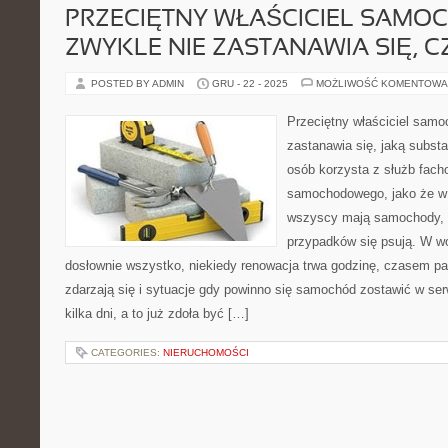
PRZECIĘTNY WŁAŚCICIEL SAMO
ZWYKLE NIE ZASTANAWIA SIĘ, 
POSTED BY ADMIN
GRU - 22 - 2025
MOŻLIWOŚĆ KOMENTOWA
Przeciętny właściciel sam
zastanawia się, jaką subst
osób korzysta z służb fac
samochodowego, jako że w 
wszyscy mają samochody, a
przypadków się psują. W wo
dosłownie wszystko, niekiedy renowacja trwa godzinę, czasem pa
zdarzają się i sytuacje gdy powinno się samochód zostawić w s
kilka dni, a to już zdoła być […]
CATEGORIES:
NIERUCHOMOŚCI