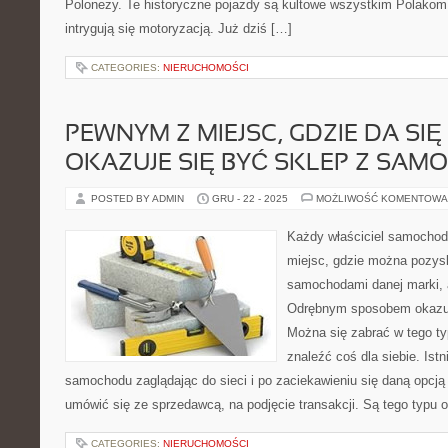
Polonezy. Te historyczne pojazdy są kultowe wszystkim Polakom,
intrygują się motoryzacją. Już dziś […]
CATEGORIES:
NIERUCHOMOŚCI
PEWNYM Z MIEJSC, GDZIE DA SIĘ
OKAZUJE SIĘ BYĆ SKLEP Z SA
POSTED BY ADMIN
GRU - 22 - 2025
MOŻLIWOŚĆ KOMENTOWA
Każdy właściciel samocho
miejsc, gdzie można pozys
samochodami danej marki, 
Odrębnym sposobem okazuj
Można się zabrać w tego ty
znaleźć coś dla siebie. Ist
samochodu zaglądając do sieci i po zaciekawieniu się daną opcją
umówić się ze sprzedawcą, na podjęcie transakcji. Są tego typu o
CATEGORIES:
NIERUCHOMOŚCI