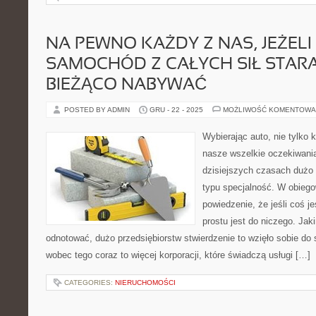
NA PEWNO KAŻDY Z NAS, JEŻELI
SAMOCHÓD Z CAŁYCH SIŁ STARA
BIEŻĄCO NABYWAĆ
POSTED BY ADMIN
GRU - 22 - 2025
MOŻLIWOŚĆ KOMENTOWA
Wybierając auto, nie tylko 
nasze wszelkie oczekiwani
dzisiejszych czasach dużo 
typu specjalność. W obiegow
powiedzenie, że jeśli coś j
prostu jest do niczego. Jak
odnotować, dużo przedsiębiorstw stwierdzenie to wzięło sobie do 
wobec tego coraz to więcej korporacji, które świadczą usługi […]
CATEGORIES:
NIERUCHOMOŚCI