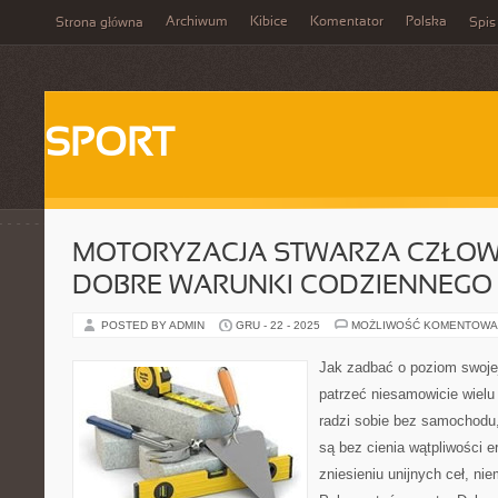
Archiwum
Kibice
Komentator
Polska
Strona główna
Spis
SPORT
MOTORYZACJA STWARZA CZŁOW
DOBRE WARUNKI CODZIENNEGO 
POSTED BY ADMIN
GRU - 22 - 2025
MOŻLIWOŚĆ KOMENTOWA
Jak zadbać o poziom swojej
patrzeć niesamowicie wiel
radzi sobie bez samochodu,
są bez cienia wątpliwości e
zniesieniu unijnych ceł, ni