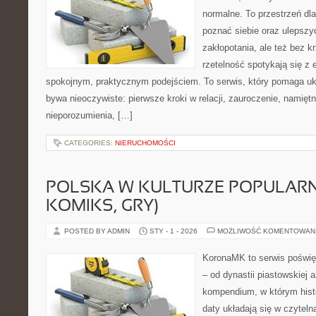
normalne. To przestrzeń dla
poznać siebie oraz ulepszy
zakłopotania, ale też bez krz
rzetelność spotykają się z 
spokojnym, praktycznym podejściem. To serwis, który pomaga uk
bywa nieoczywiste: pierwsze kroki w relacji, zauroczenie, namiętn
nieporozumienia, […]
CATEGORIES:
NIERUCHOMOŚCI
POLSKA W KULTURZE POPULARNE
KOMIKS, GRY)
POSTED BY ADMIN
STY - 1 - 2026
MOŻLIWOŚĆ KOMENTOWAN
KoronaMK to serwis poświęc
– od dynastii piastowskiej 
kompendium, w którym histo
daty układają się w czyteln