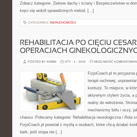
Zobacz kategorie: Zielone dachy i ściany i Bezpieczeństwo w do
kręci się wokół sprawdzonych metod, […]
CATEGORIES:
NIERUCHOMOŚCI
REHABILITACJA PO CIĘCIU CESAR
OPERACJACH GINEKOLOGICZNY
POSTED BY ADMIN
STY - 1 - 2026
MOŻLIWOŚĆ KOMENTOWAN
FizjoCoach.pl to przyjazna
terapii ruchowej, usprawni
kontuzji. To miejsce, w któ
aktywnym stylem życia, a p
realny do wdrożenia. Stro
mechanizmy bólu i uczy, ja
chaosu. Polecamy kategorie: Rehabilitacja neurologiczna i Rola sn
FizjoCoach.pl powstał z myślą o osobach, które chcą działać konk
bark, jeśli stopa nie […]