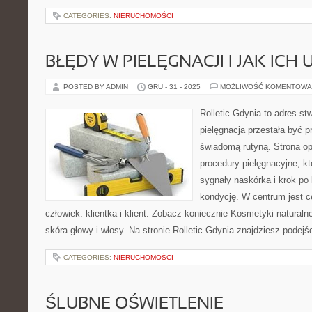
CATEGORIES:
NIERUCHOMOŚCI
BŁĘDY W PIELĘGNACJI I JAK ICH
POSTED BY ADMIN
GRU - 31 - 2025
MOŻLIWOŚĆ KOMENTOWA
Rolletic Gdynia to adres s
pielęgnacja przestała być p
świadomą rutyną. Strona op
procedury pielęgnacyjne, k
sygnały naskórka i krok po
kondycję. W centrum jest ce
człowiek: klientka i klient. Zobacz koniecznie Kosmetyki naturalne
skóra głowy i włosy. Na stronie Rolletic Gdynia znajdziesz podejś
CATEGORIES:
NIERUCHOMOŚCI
ŚLUBNE OŚWIETLENIE