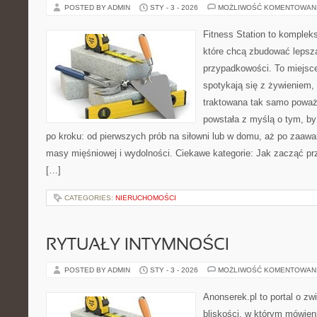
POSTED BY ADMIN
STY - 3 - 2026
MOŻLIWOŚĆ KOMENTOWAN
Fitness Station to komplek
które chcą zbudować lepsz
przypadkowości. To miejsc
spotykają się z żywieniem, 
traktowana tak samo poważn
powstała z myślą o tym, by
po kroku: od pierwszych prób na siłowni lub w domu, aż po zaaw
masy mięśniowej i wydolności. Ciekawe kategorie: Jak zacząć prz
[…]
CATEGORIES:
NIERUCHOMOŚCI
RYTUAŁY INTYMNOŚCI
POSTED BY ADMIN
STY - 3 - 2026
MOŻLIWOŚĆ KOMENTOWAN
Anonserek.pl to portal o zw
bliskości, w którym mówieni