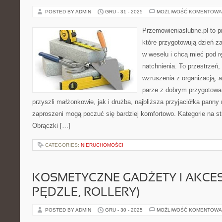
POSTED BY ADMIN
GRU - 31 - 2025
MOŻLIWOŚĆ KOMENTOWA
Przemowieniaslubne.pl to p
które przygotowują dzień za
w weselu i chcą mieć pod r
natchnienia. To przestrzeń, 
wzruszenia z organizacją, 
parze z dobrym przygotowa
przyszli małżonkowie, jak i drużba, najbliższa przyjaciółka panny 
zaproszeni mogą poczuć się bardziej komfortowo. Kategorie na str
Obrączki […]
CATEGORIES:
NIERUCHOMOŚCI
KOSMETYCZNE GADŻETY I AKCES
PĘDZLE, ROLLERY)
POSTED BY ADMIN
GRU - 30 - 2025
MOŻLIWOŚĆ KOMENTOWA