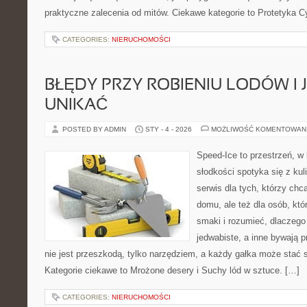
praktyczne zalecenia od mitów. Ciekawe kategorie to Protetyka C
CATEGORIES:
NIERUCHOMOŚCI
BŁĘDY PRZY ROBIENIU LODÓW I 
UNIKAĆ
POSTED BY ADMIN
STY - 4 - 2026
MOŻLIWOŚĆ KOMENTOWAN
Speed-Ice to przestrzeń, w 
słodkości spotyka się z kul
serwis dla tych, którzy ch
domu, ale też dla osób, kt
smaki i rozumieć, dlaczego
jedwabiste, a inne bywają 
nie jest przeszkodą, tylko narzędziem, a każdy gałka może stać 
Kategorie ciekawe to Mrożone desery i Suchy lód w sztuce. […]
CATEGORIES:
NIERUCHOMOŚCI