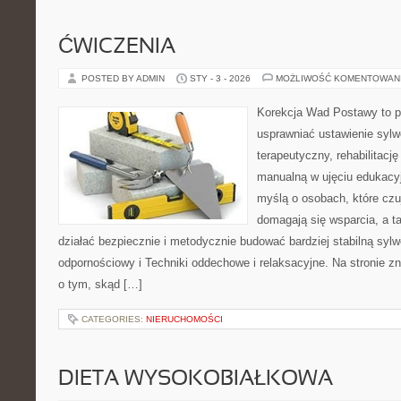
ĆWICZENIA
POSTED BY ADMIN
STY - 3 - 2026
MOŻLIWOŚĆ KOMENTOWAN
Korekcja Wad Postawy to pr
usprawniać ustawienie sylwe
terapeutyczny, rehabilitację 
manualną w ujęciu edukacy
myślą o osobach, które czuj
domagają się wsparcia, a t
działać bezpiecznie i metodycznie budować bardziej stabilną syl
odpornościowy i Techniki oddechowe i relaksacyjne. Na stronie zn
o tym, skąd […]
CATEGORIES:
NIERUCHOMOŚCI
DIETA WYSOKOBIAŁKOWA