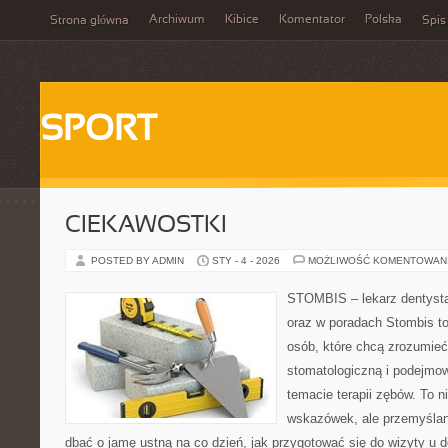
Archiwum
Kibice
Komentator
Polska
Strona główna
Spis
SPORT
CIEKAWOSTKI
POSTED BY ADMIN
STY - 4 - 2026
MOŻLIWOŚĆ KOMENTOWAN
STOMBIS – lekarz dentysta
oraz w poradach Stombis to
osób, które chcą zrozumieć 
stomatologiczną i podejmo
temacie terapii zębów. To ni
wskazówek, ale przemyślan
dbać o jamę ustną na co dzień, jak przygotować się do wizyty u de