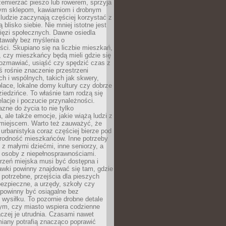
emierzać pieszo lub rowerem, sprzyja
nym sklepom, kawiarniom i drobnym
ludzie zaczynają częściej korzystać z
 blisko siebie. Nie mniej istotne jest
ięzi społecznych. Dawne osiedla
tawały bez myślenia o
ci. Skupiano się na liczbie mieszkań,
, czy mieszkańcy będą mieli gdzie się
rozmawiać, usiąść czy spędzić czas z
ś rośnie znaczenie przestrzeni
ch i wspólnych, takich jak skwery,
place, lokalne domy kultury czy dobrze
iedzińce. To właśnie tam rodzą się
elacje i poczucie przynależności.
azne do życia to nie tylko
a, ale także emocje, jakie wiążą ludzi z
miejscem. Warto też zauważyć, że
rbanistyka coraz częściej bierze pod
rodność mieszkańców. Inne potrzeby
 z małymi dziećmi, inne seniorzy, a
 osoby z niepełnosprawnościami.
rzeń miejska musi być dostępna i
Ławki powinny znajdować się tam, gdzie
potrzebne, przejścia dla pieszych
ezpieczne, a urzędy, szkoły czy
 powinny być osiągalne bez
wysiłku. To pozornie drobne detale
tym, czy miasto wspiera codzienne
aczej je utrudnia. Czasami nawet
miany potrafią znacząco poprawić