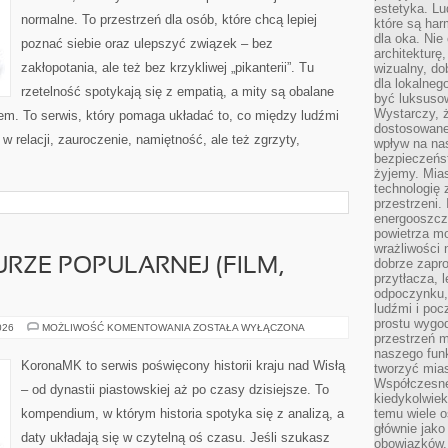
estetyka. L
normalne. To przestrzeń dla osób, które chcą lepiej
które są har
dla oka. Nie
poznać siebie oraz ulepszyć związek – bez
architekturę
zakłopotania, ale też bez krzykliwej „pikanterii”. Tu
wizualny, do
dla lokalneg
rzetelność spotykają się z empatią, a mity są obalane
być luksuso
Wystarczy, ż
m. To serwis, który pomaga układać to, co między ludźmi
dostosowane
w relacji, zauroczenie, namiętność, ale też zgrzyty,
wpływ na na
bezpieczeńs
żyjemy. Mias
technologię
przestrzeni.
energooszczę
powietrza m
wrażliwości
RZE POPULARNEJ (FILM,
dobrze zapro
przytłacza, 
odpoczynku, 
ludźmi i poc
prostu wygod
POLSKA
026
MOŻLIWOŚĆ KOMENTOWANIA
ZOSTAŁA WYŁĄCZONA
przestrzeń 
W
KULTURZE
naszego funk
POPULARNEJ
KoronaMK to serwis poświęcony historii kraju nad Wisłą
tworzyć mias
(FILM,
KOMIKS,
Współczesne 
– od dynastii piastowskiej aż po czasy dzisiejsze. To
GRY)
kiedykolwiek
kompendium, w którym historia spotyka się z analizą, a
temu wiele o
głównie jako
daty układają się w czytelną oś czasu. Jeśli szukasz
obowiązków.