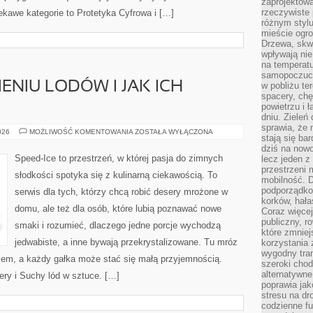
zaprojektow
rzeczywiste 
ekawe kategorie to Protetyka Cyfrowa i […]
różnym styl
mieście ogr
Drzewa, skw
wpływają nie
na temperatu
samopoczuci
ENIU LODÓW I JAK ICH
w pobliżu te
spacery, chę
powietrzu i 
dniu. Zieleń
sprawia, że 
BŁĘDY
026
MOŻLIWOŚĆ KOMENTOWANIA
ZOSTAŁA WYŁĄCZONA
stają się ba
PRZY
ROBIENIU
dziś na nowo
LODÓW
Speed-Ice to przestrzeń, w której pasja do zimnych
lecz jeden 
I
przestrzeni 
JAK
słodkości spotyka się z kulinarną ciekawością. To
ICH
mobilność. 
UNIKAĆ
podporządko
serwis dla tych, którzy chcą robić desery mrożone w
korków, hała
domu, ale też dla osób, które lubią poznawać nowe
Coraz więcej
publiczny, r
smaki i rozumieć, dlaczego jedne porcje wychodzą
które zmniej
jedwabiste, a inne bywają przekrystalizowane. Tu mróz
korzystania
wygodny tra
ziem, a każdy gałka może stać się małą przyjemnością.
szeroki chod
alternatywne
ery i Suchy lód w sztuce. […]
poprawia jak
stresu na dr
codzienne f