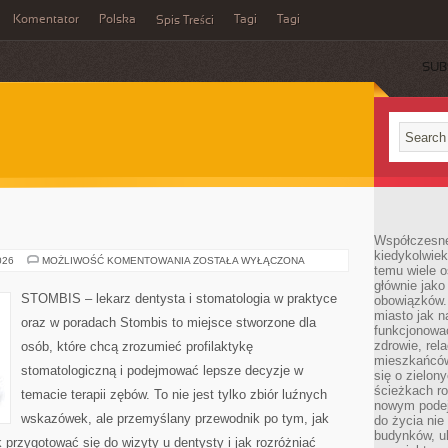
Komentator
Polska
Tagi
Tagi
Spis Treści
SUB
Współczesne 
kiedykolwiek
CIEKAWOSTKI
026
MOŻLIWOŚĆ KOMENTOWANIA
ZOSTAŁA WYŁĄCZONA
temu wiele o
głównie jako
STOMBIS – lekarz dentysta i stomatologia w praktyce
obowiązków.
miasto jak n
oraz w poradach Stombis to miejsce stworzone dla
funkcjonować
zdrowie, rel
osób, które chcą zrozumieć profilaktykę
mieszkańców.
stomatologiczną i podejmować lepsze decyzje w
się o zielon
ścieżkach ro
temacie terapii zębów. To nie jest tylko zbiór luźnych
nowym podejś
wskazówek, ale przemyślany przewodnik po tym, jak
do życia ni
budynków, ul
 przygotować się do wizyty u dentysty i jak rozróżniać