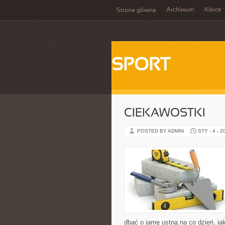
Archiwum
Kibice
Strona główna
SPORT
CIEKAWOSTKI
POSTED BY ADMIN
STY - 4 - 2
dbać o jamę ustną na co dzień, jak