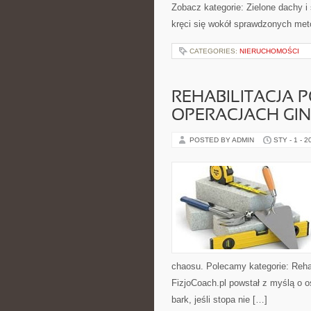
Zobacz kategorie: Zielone dachy 
kręci się wokół sprawdzonych met
CATEGORIES:
NIERUCHOMOŚCI
REHABILITACJA P
OPERACJACH GI
POSTED BY ADMIN
STY - 1 - 2
chaosu. Polecamy kategorie: Rehabi
FizjoCoach.pl powstał z myślą o o
bark, jeśli stopa nie […]