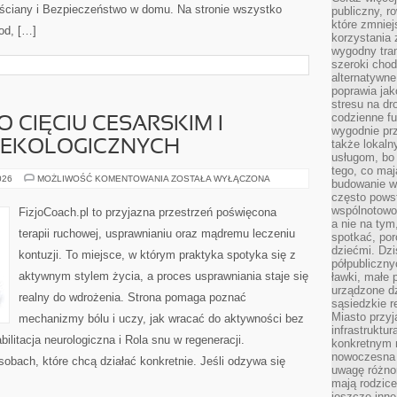
i ściany i Bezpieczeństwo w domu. Na stronie wszystko
publiczny, r
które zmniej
od, […]
korzystania
wygodny tra
szeroki chod
alternatywne
poprawia jak
stresu na dr
codzienne f
O CIĘCIU CESARSKIM I
wygodnie prz
także lokal
NEKOLOGICZNYCH
usługom, bo 
tego, co mają
REHABILITACJA
026
MOŻLIWOŚĆ KOMENTOWANIA
ZOSTAŁA WYŁĄCZONA
budowanie w
PO
często pows
CIĘCIU
CESARSKIM
wspólnotowoś
FizjoCoach.pl to przyjazna przestrzeń poświęcona
I
a nie na tym
OPERACJACH
terapii ruchowej, usprawnianiu oraz mądremu leczeniu
spotkać, po
GINEKOLOGICZNYCH
dziećmi. Dzi
kontuzji. To miejsce, w którym praktyka spotyka się z
półpubliczny
aktywnym stylem życia, a proces usprawniania staje się
ławki, małe 
urządzone dz
realny do wdrożenia. Strona pomaga poznać
sąsiedzkie r
Miasto przyj
mechanizmy bólu i uczy, jak wracać do aktywności bez
infrastruktur
litacja neurologiczna i Rola snu w regeneracji.
konkretnym 
nowoczesna u
sobach, które chcą działać konkretnie. Jeśli odzywa się
uwagę różno
mają rodzice
jeszcze inne