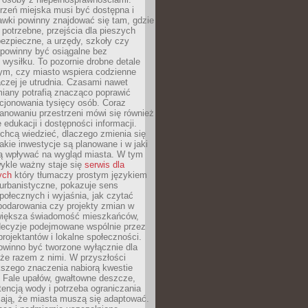
rzeń miejska musi być dostępna i
Ławki powinny znajdować się tam, gdzie
potrzebne, przejścia dla pieszych
ezpieczne, a urzędy, szkoły czy
 powinny być osiągalne bez
wysiłku. To pozornie drobne detale
tym, czy miasto wspiera codzienne
aczej je utrudnia. Czasami nawet
miany potrafią znacząco poprawić
cjonowania tysięcy osób. Coraz
lanowaniu przestrzeni mówi się również
 edukacji i dostępności informacji.
chcą wiedzieć, dlaczego zmienia się
jakie inwestycje są planowane i w jaki
 wpływać na wygląd miasta. W tym
ykle ważny staje się
serwis dla
ych
który tłumaczy prostym językiem
urbanistyczne, pokazuje sens
społecznych i wyjaśnia, jak czytać
podarowania czy projekty zmian w
 większa świadomość mieszkańców,
decyzje podejmowane wspólnie przez
rojektantów i lokalne społeczności.
owinno być tworzone wyłącznie dla
akże razem z nimi. W przyszłości
kszego znaczenia nabiorą kwestie
 Fale upałów, gwałtowne deszcze,
tencją wody i potrzeba ograniczania
iają, że miasta muszą się adaptować.