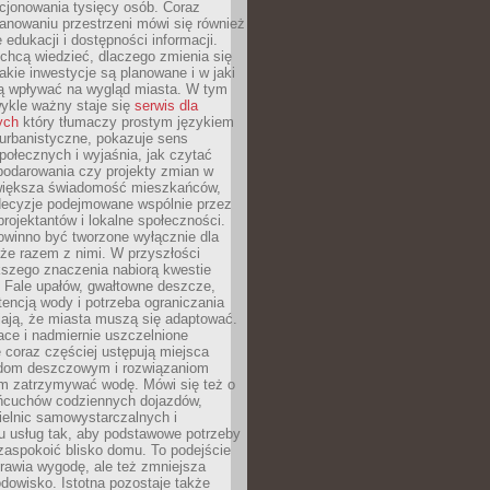
cjonowania tysięcy osób. Coraz
lanowaniu przestrzeni mówi się również
 edukacji i dostępności informacji.
chcą wiedzieć, dlaczego zmienia się
jakie inwestycje są planowane i w jaki
 wpływać na wygląd miasta. W tym
ykle ważny staje się
serwis dla
ych
który tłumaczy prostym językiem
urbanistyczne, pokazuje sens
społecznych i wyjaśnia, jak czytać
podarowania czy projekty zmian w
 większa świadomość mieszkańców,
decyzje podejmowane wspólnie przez
rojektantów i lokalne społeczności.
owinno być tworzone wyłącznie dla
akże razem z nimi. W przyszłości
kszego znaczenia nabiorą kwestie
 Fale upałów, gwałtowne deszcze,
tencją wody i potrzeba ograniczania
iają, że miasta muszą się adaptować.
ce i nadmiernie uszczelnione
 coraz częściej ustępują miejsca
rodom deszczowym i rozwiązaniom
m zatrzymywać wodę. Mówi się też o
ańcuchów codziennych dojazdów,
ielnic samowystarczalnych i
u usług tak, aby podstawowe potrzeby
zaspokoić blisko domu. To podejście
prawia wygodę, ale też zmniejsza
odowisko. Istotna pozostaje także