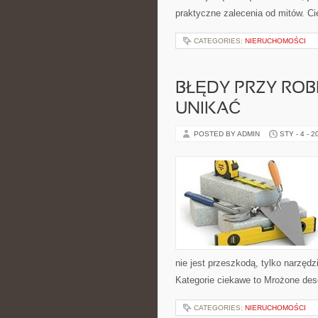
praktyczne zalecenia od mitów. Ci
CATEGORIES:
NIERUCHOMOŚCI
BŁĘDY PRZY ROBI
UNIKAĆ
POSTED BY ADMIN
STY - 4 - 2
nie jest przeszkodą, tylko narzęd
Kategorie ciekawe to Mrożone des
CATEGORIES:
NIERUCHOMOŚCI