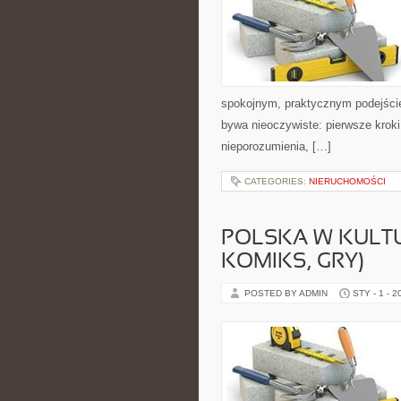
spokojnym, praktycznym podejście
bywa nieoczywiste: pierwsze kroki 
nieporozumienia, […]
CATEGORIES:
NIERUCHOMOŚCI
POLSKA W KULTU
KOMIKS, GRY)
POSTED BY ADMIN
STY - 1 - 2