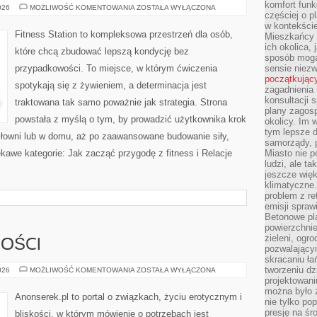
komfort funk
DIETA
026
MOŻLIWOŚĆ KOMENTOWANIA
ZOSTAŁA WYŁĄCZONA
częściej o p
WYSOKOBIAŁKOWA
w kontekście
Fitness Station to kompleksowa przestrzeń dla osób,
Mieszkańcy 
ich okolica, 
które chcą zbudować lepszą kondycję bez
sposób mogą
przypadkowości. To miejsce, w którym ćwiczenia
sensie niezw
początkując
spotykają się z żywieniem, a determinacja jest
zagadnienia 
konsultacji 
traktowana tak samo poważnie jak strategia. Strona
plany zagos
powstała z myślą o tym, by prowadzić użytkownika krok
okolicy. Im
tym lepsze 
siłowni lub w domu, aż po zaawansowane budowanie siły,
samorządy, p
kawe kategorie: Jak zacząć przygodę z fitness i Relacje
Miasto nie p
ludzi, ale t
jeszcze wię
klimatyczne.
problem z re
emisji spraw
Betonowe pla
powierzchnie
zieleni, og
NOŚCI
pozwalający
skracaniu ł
tworzeniu dz
RYTUAŁY
026
MOŻLIWOŚĆ KOMENTOWANIA
ZOSTAŁA WYŁĄCZONA
INTYMNOŚCI
projektowani
można było 
Anonserek.pl to portal o związkach, życiu erotycznym i
nie tylko po
presję na śr
bliskości, w którym mówienie o potrzebach jest