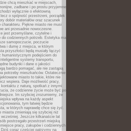
udzie chcą mieszkać w miejscach,
monijne, zadbane i po prostu przyjemne
 chodzi wyłącznie o efektowną
, lecz o spójność przestrzeni, porządek
bry dobór materiałów oraz szacunek
o charakteru. Piękne miasto nie musi
we ani przesadnie nowoczesne.
e jest przemyślane, czytelne i
 do codziennych potrzeb. Estetyka ma
sze samopoczucie, poczucie
twa i dumę z miejsca, w którym
ta przyszłości będą musiały łączyć
 z humanistycznym podejściem do
 Inteligentne systemy transportu,
dne budynki i dane o jakości
ogą bardzo pomagać, ale nie zastąpią
 na potrzeby mieszkańców. Ostatecznie
jektowane miasto to takie, które nie
lecz wspiera. Daje możliwość pracy,
kontaktu z naturą, spotkań z innymi
zucia, że codzienne życie może być po
niejsze. Im szybciej zrozumiemy, że
miejska wpływa na każdy aspekt
cjonowania, tym łatwiej będzie
ta, w których naprawdę chce się żyć.
miasta zmieniają się szybciej niż
 wcześniej. Jeszcze kilkanaście lat
sób postrzegało przestrzeń miejską
 miejsce pracy, zakupów i codziennych
 Dziś coraz częściej patrzymy na