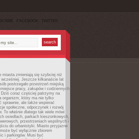
SCRIBE
FACEBOOK
TWITTER
miasta zmieniają się szybciej niż
 wcześniej. Jeszcze kilkanaście lat
sób postrzegało przestrzeń miejską
 miejsce pracy, zakupów i codziennych
 Dziś coraz częściej patrzymy na
a organizm, który ma nie tylko
 sprawnie, ale także wspierać
acje społeczne, odpoczynek i rozwój
 To właśnie dlatego tak wiele mówi
ych osiedlach, parkach kieszonkowych,
werowych, przestrzeniach wspólnych i
ciu do urbanistyki. Miasto przyjazne
e może być wyłącznie zbiorem
ic i parkingów. Musi być