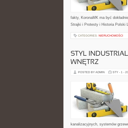
fakty, KoronaMK ma być dokładnie
Strajki i Protesty i Historia Polsk
CATEGORIES:
NIERUCHOMOŚCI
STYL INDUSTRIAL
WNĘTRZ
POSTED BY ADMIN
STY - 1 - 2
kanalizacyjnych, systemów grzewc