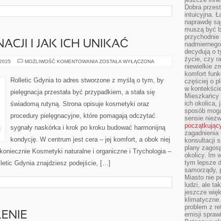
Dobra przest
intuicyjna. 
naprawdę są 
muszą być b
przychodnie
ACJI I JAK ICH UNIKAĆ
nadmiernego 
decydują o 
życie, czy r
BŁĘDY
 2025
MOŻLIWOŚĆ KOMENTOWANIA
ZOSTAŁA WYŁĄCZONA
niewielkie z
W
PIELĘGNACJI
komfort funk
I
Rolletic Gdynia to adres stworzone z myślą o tym, by
częściej o p
JAK
w kontekście
ICH
pielęgnacja przestała być przypadkiem, a stała się
UNIKAĆ
Mieszkańcy 
ich okolica, 
świadomą rutyną. Strona opisuje kosmetyki oraz
sposób mogą
procedury pielęgnacyjne, które pomagają odczytać
sensie niezw
początkując
sygnały naskórka i krok po kroku budować harmonijną
zagadnienia 
kondycję. W centrum jest cera – jej komfort, a obok niej
konsultacji 
plany zagos
z koniecznie Kosmetyki naturalne i organiczne i Trychologia –
okolicy. Im
tym lepsze 
lletic Gdynia znajdziesz podejście, […]
samorządy, p
Miasto nie p
ludzi, ale t
jeszcze wię
klimatyczne.
problem z re
ENIE
emisji spraw