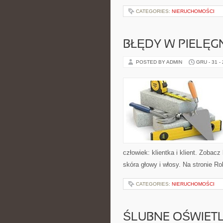
CATEGORIES:
NIERUCHOMOŚCI
BŁĘDY W PIELĘGN
POSTED BY ADMIN
GRU - 31 -
człowiek: klientka i klient. Zobac
skóra głowy i włosy. Na stronie Ro
CATEGORIES:
NIERUCHOMOŚCI
ŚLUBNE OŚWIETL