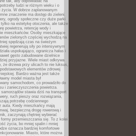
ane tak, aby odpowiadać na
potrzeby ludzi w różnym wieku i o
u życia. W dobrze zaplanowanym
omne znaczenie ma dostęp do zieleni.
ery, ogrody społeczne czy duże parki
 tylko na estetykę otoczenia, ale także
rę powietrza, retencję wody i
e mieszkańców. Osoby mieszkające
renów zielonych częściej wychodzą na
tniej spędzają czas na świeżym
łatwiej regenerują siły po intensywnym
 działa uspokajająco, ogranicza hałas i
nawet gęsto zabudowane dzielnice
rdziej przyjazne. Wiele miast odkrywa
, że drzewa przy ulicach to nie luksus,
z podstawowych elementów zdrowej
miejskiej. Bardzo ważna jest także
Dawny model miasta był
wany samochodom, co prowadziło do
su i zanieczyszczenia powietrza.
 samorządów stawia dziś na transport
owery, ruch pieszy oraz rozwiązania,
szają potrzebę codziennego
 z auta. Kiedy mieszkańcy mają
mwaj, bezpieczną drogę rowerową i
nik, zaczynają chętniej wybierać
 formy przemieszczania się. To z kolei
ość życia, bo mniej spalin i mniej
odze oznacza bardziej komfortowe
unkcjonowanie. Miasto, które można