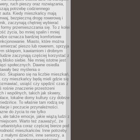
owery, ruch pieszy oraz rozwiązania,
szają potrzebę codziennego
 z auta. Kiedy mieszkańcy mają
mwaj, bezpieczną drogę rowerową i
nik, zaczynają chętniej wybierać
 formy przemieszczania się. To z kolei
ość życia, bo mniej spalin i mniej
odze oznacza bardziej komfortowe
unkcjonowanie. Miasto, które można
emierzać pieszo lub rowerem, sprzyja
nym sklepom, kawiarniom i drobnym
ludzie zaczynają częściej korzystać z
 blisko siebie. Nie mniej istotne jest
ięzi społecznych. Dawne osiedla
tawały bez myślenia o
ci. Skupiano się na liczbie mieszkań,
, czy mieszkańcy będą mieli gdzie się
rozmawiać, usiąść czy spędzić czas z
ś rośnie znaczenie przestrzeni
ch i wspólnych, takich jak skwery,
place, lokalne domy kultury czy dobrze
iedzińce. To właśnie tam rodzą się
elacje i poczucie przynależności.
azne do życia to nie tylko
a, ale także emocje, jakie wiążą ludzi z
miejscem. Warto też zauważyć, że
rbanistyka coraz częściej bierze pod
rodność mieszkańców. Inne potrzeby
 z małymi dziećmi, inne seniorzy, a
 osoby z niepełnosprawnościami.