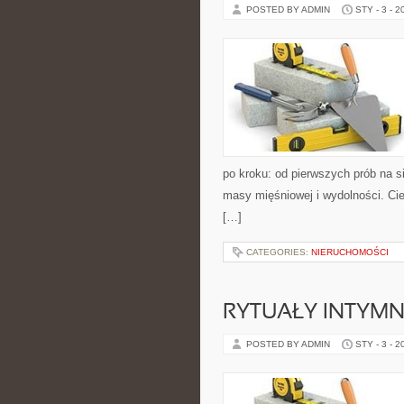
POSTED BY ADMIN
STY - 3 - 2
po kroku: od pierwszych prób na 
masy mięśniowej i wydolności. Cie
[…]
CATEGORIES:
NIERUCHOMOŚCI
RYTUAŁY INTYM
POSTED BY ADMIN
STY - 3 - 2