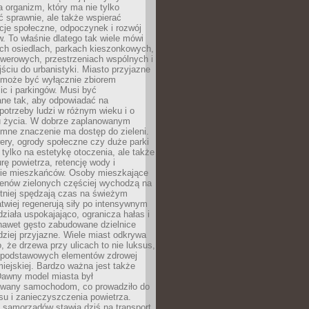
a organizm, który ma nie tylko
 sprawnie, ale także wspierać
acje społeczne, odpoczynek i rozwój
 To właśnie dlatego tak wiele mówi
ych osiedlach, parkach kieszonkowych,
werowych, przestrzeniach wspólnych i
ciu do urbanistyki. Miasto przyjazne
e może być wyłącznie zbiorem
ic i parkingów. Musi być
ane tak, aby odpowiadać na
potrzeby ludzi w różnym wieku i o
u życia. W dobrze zaplanowanym
omne znaczenie ma dostęp do zieleni.
ery, ogrody społeczne czy duże parki
 tylko na estetykę otoczenia, ale także
rę powietrza, retencję wody i
e mieszkańców. Osoby mieszkające
renów zielonych częściej wychodzą na
tniej spędzają czas na świeżym
łatwiej regenerują siły po intensywnym
 działa uspokajająco, ogranicza hałas i
nawet gęsto zabudowane dzielnice
rdziej przyjazne. Wiele miast odkrywa
, że drzewa przy ulicach to nie luksus,
z podstawowych elementów zdrowej
miejskiej. Bardzo ważna jest także
Dawny model miasta był
wany samochodom, co prowadziło do
su i zanieczyszczenia powietrza.
 samorządów stawia dziś na transport