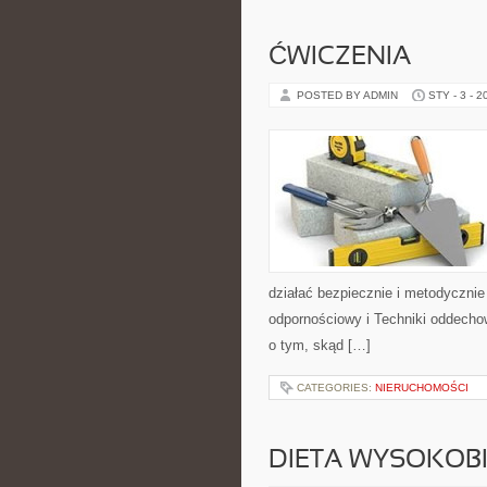
ĆWICZENIA
POSTED BY ADMIN
STY - 3 - 2
działać bezpiecznie i metodycznie
odpornościowy i Techniki oddechow
o tym, skąd […]
CATEGORIES:
NIERUCHOMOŚCI
DIETA WYSOKOB