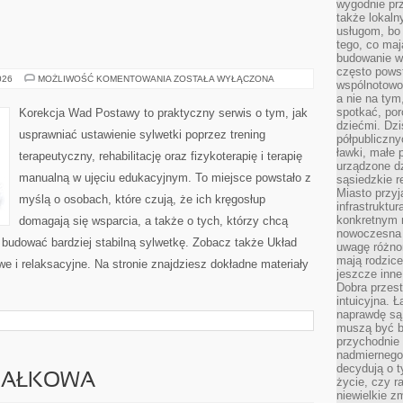
wygodnie prz
także lokal
usługom, bo 
tego, co mają
budowanie w
często pows
ĆWICZENIA
026
MOŻLIWOŚĆ KOMENTOWANIA
ZOSTAŁA WYŁĄCZONA
wspólnotowoś
a nie na tym
spotkać, po
Korekcja Wad Postawy to praktyczny serwis o tym, jak
dziećmi. Dzi
usprawniać ustawienie sylwetki poprzez trening
półpubliczny
ławki, małe 
terapeutyczny, rehabilitację oraz fizykoterapię i terapię
urządzone dz
manualną w ujęciu edukacyjnym. To miejsce powstało z
sąsiedzkie r
Miasto przyj
myślą o osobach, które czują, że ich kręgosłup
infrastruktur
konkretnym 
domagają się wsparcia, a także o tych, którzy chcą
nowoczesna u
 budować bardziej stabilną sylwetkę. Zobacz także Układ
uwagę różno
mają rodzice
e i relaksacyjne. Na stronie znajdziesz dokładne materiały
jeszcze inne
Dobra przest
intuicyjna. 
naprawdę są 
muszą być b
przychodnie
nadmiernego 
decydują o 
IAŁKOWA
życie, czy r
niewielkie z