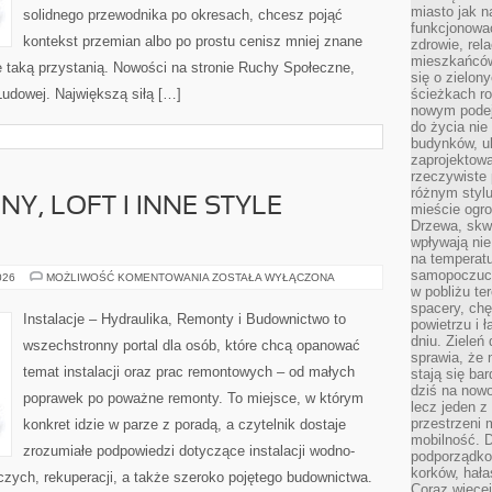
miasto jak n
solidnego przewodnika po okresach, chcesz pojąć
funkcjonować
kontekst przemian albo po prostu cenisz mniej znane
zdrowie, rel
mieszkańców.
 taką przystanią. Nowości na stronie Ruchy Społeczne,
się o zielon
i Ludowej. Największą siłą […]
ścieżkach ro
nowym podejś
do życia ni
budynków, ul
zaprojektow
rzeczywiste 
różnym styl
NY, LOFT I INNE STYLE
mieście ogr
Drzewa, skw
wpływają nie
na temperatu
samopoczuci
STYL
026
MOŻLIWOŚĆ KOMENTOWANIA
ZOSTAŁA WYŁĄCZONA
INDUSTRIALNY,
w pobliżu te
LOFT
spacery, chę
I
Instalacje – Hydraulika, Remonty i Budownictwo to
powietrzu i 
INNE
STYLE
dniu. Zieleń
wszechstronny portal dla osób, które chcą opanować
WNĘTRZ
sprawia, że 
temat instalacji oraz prac remontowych – od małych
stają się ba
dziś na nowo
poprawek po poważne remonty. To miejsce, w którym
lecz jeden 
przestrzeni 
konkret idzie w parze z poradą, a czytelnik dostaje
mobilność. 
zrozumiałe podpowiedzi dotyczące instalacji wodno-
podporządko
korków, hała
zych, rekuperacji, a także szeroko pojętego budownictwa.
Coraz więcej