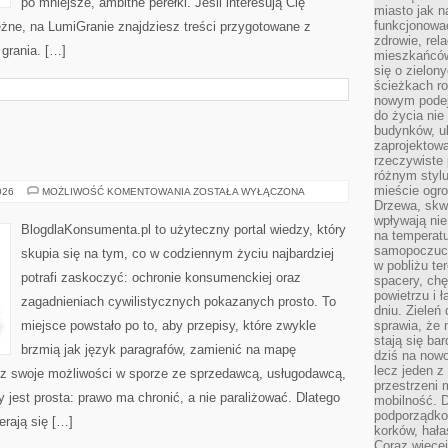
po mniejsze, ambitne perełki. Jeśli interesują Cię
miasto jak n
funkcjonować
leżne, na LumiGranie znajdziesz treści przygotowane z
zdrowie, rel
 grania. […]
mieszkańców.
się o zielon
ścieżkach ro
nowym podejś
do życia ni
budynków, ul
zaprojektow
rzeczywiste 
różnym styl
mieście ogr
NIERUCHOMOŚCI
026
MOŻLIWOŚĆ KOMENTOWANIA
ZOSTAŁA WYŁĄCZONA
Drzewa, skw
wpływają nie
BlogdlaKonsumenta.pl to użyteczny portal wiedzy, który
na temperatu
samopoczuci
skupia się na tym, co w codziennym życiu najbardziej
w pobliżu te
potrafi zaskoczyć: ochronie konsumenckiej oraz
spacery, chę
powietrzu i 
zagadnieniach cywilistycznych pokazanych prosto. To
dniu. Zieleń
miejsce powstało po to, aby przepisy, które zwykle
sprawia, że 
stają się ba
brzmią jak język paragrafów, zamienić na mapę
dziś na nowo
lecz jeden 
esz swoje możliwości w sporze ze sprzedawcą, usługodawcą,
przestrzeni 
y jest prosta: prawo ma chronić, a nie paraliżować. Dlatego
mobilność. 
podporządko
erają się […]
korków, hała
Coraz więcej