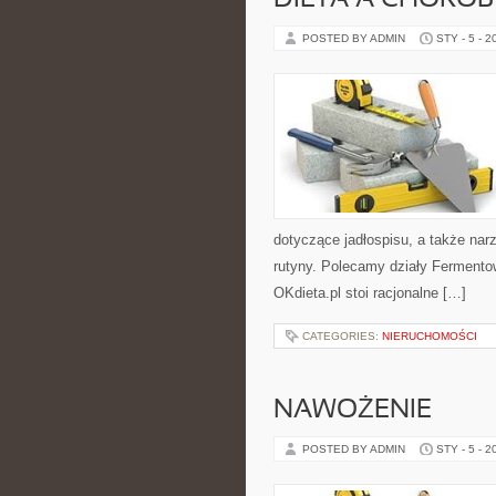
DIETA A CHOROB
POSTED BY ADMIN
STY - 5 - 2
dotyczące jadłospisu, a także narzę
rutyny. Polecamy działy Fermento
OKdieta.pl stoi racjonalne […]
CATEGORIES:
NIERUCHOMOŚCI
NAWOŻENIE
POSTED BY ADMIN
STY - 5 - 2