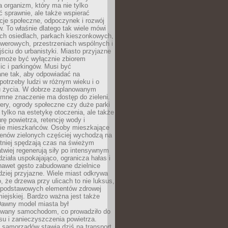
a organizm, który ma nie tylko
 sprawnie, ale także wspierać
acje społeczne, odpoczynek i rozwój
 To właśnie dlatego tak wiele mówi
ych osiedlach, parkach kieszonkowych,
werowych, przestrzeniach wspólnych i
ciu do urbanistyki. Miasto przyjazne
e może być wyłącznie zbiorem
ic i parkingów. Musi być
ane tak, aby odpowiadać na
potrzeby ludzi w różnym wieku i o
u życia. W dobrze zaplanowanym
omne znaczenie ma dostęp do zieleni.
ery, ogrody społeczne czy duże parki
 tylko na estetykę otoczenia, ale także
rę powietrza, retencję wody i
e mieszkańców. Osoby mieszkające
renów zielonych częściej wychodzą na
tniej spędzają czas na świeżym
łatwiej regenerują siły po intensywnym
 działa uspokajająco, ogranicza hałas i
nawet gęsto zabudowane dzielnice
rdziej przyjazne. Wiele miast odkrywa
, że drzewa przy ulicach to nie luksus,
z podstawowych elementów zdrowej
miejskiej. Bardzo ważna jest także
Dawny model miasta był
wany samochodom, co prowadziło do
su i zanieczyszczenia powietrza.
 samorządów stawia dziś na transport