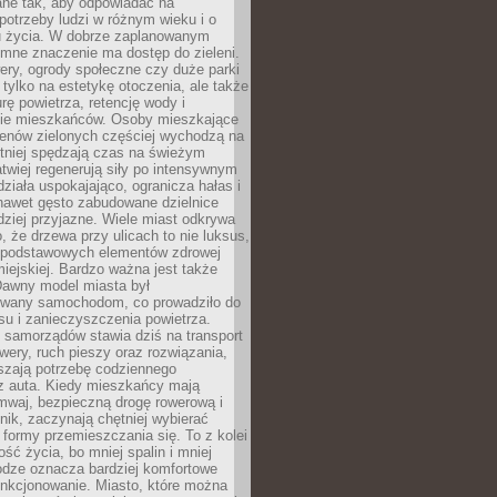
ane tak, aby odpowiadać na
potrzeby ludzi w różnym wieku i o
u życia. W dobrze zaplanowanym
omne znaczenie ma dostęp do zieleni.
ery, ogrody społeczne czy duże parki
 tylko na estetykę otoczenia, ale także
rę powietrza, retencję wody i
e mieszkańców. Osoby mieszkające
renów zielonych częściej wychodzą na
tniej spędzają czas na świeżym
łatwiej regenerują siły po intensywnym
 działa uspokajająco, ogranicza hałas i
nawet gęsto zabudowane dzielnice
rdziej przyjazne. Wiele miast odkrywa
, że drzewa przy ulicach to nie luksus,
z podstawowych elementów zdrowej
miejskiej. Bardzo ważna jest także
Dawny model miasta był
wany samochodom, co prowadziło do
su i zanieczyszczenia powietrza.
 samorządów stawia dziś na transport
owery, ruch pieszy oraz rozwiązania,
szają potrzebę codziennego
 z auta. Kiedy mieszkańcy mają
mwaj, bezpieczną drogę rowerową i
nik, zaczynają chętniej wybierać
 formy przemieszczania się. To z kolei
ość życia, bo mniej spalin i mniej
odze oznacza bardziej komfortowe
unkcjonowanie. Miasto, które można