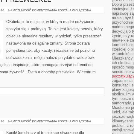
Y PRZEWLEKŁE
Dobra przest
intuicyjna. 
DIETA
026
MOŻLIWOŚĆ KOMENTOWANIA
ZOSTAŁA WYŁĄCZONA
naprawdę są 
A
CHOROBY
muszą być b
PRZEWLEKŁE
OKdieta.pl to miejsce, w którym mądre odżywianie
przychodnie
nadmiernego 
spotyka się z praktyką. To nie jest kolejny serwis, który
decydują o 
życie, czy r
obiecuje nierealne rezultaty w tydzień, tylko przestrzeń
niewielkie z
nastawiona na osiągalne zmiany. Strona została
komfort funk
częściej o p
pomyślana tak, aby każdy, niezależnie od poziomu
w kontekście
doświadczenia, mógł znaleźć przydatne wskazówki
Mieszkańcy 
ich okolica, 
dzia i inspiracje, które pomagają przejść od teorii do
sposób mogą
sensie niezw
wana żywność i Dieta a choroby przewlekłe. W centrum
początkując
zagadnienia 
konsultacji 
plany zagos
okolicy. Im
tym lepsze 
samorządy, p
Miasto nie p
ludzi, ale t
jeszcze wię
klimatyczne.
NAWOŻENIE
026
MOŻLIWOŚĆ KOMENTOWANIA
ZOSTAŁA WYŁĄCZONA
problem z re
emisji spraw
KącikOgrodniczy.pl to miejsce stworzone dla