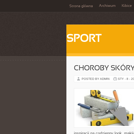
Archiwum
Kibice
Strona główna
SPORT
CHOROBY SKÓR
POSTED BY ADMIN
STY - 8 - 2
inspiracji na codzienny look, makij