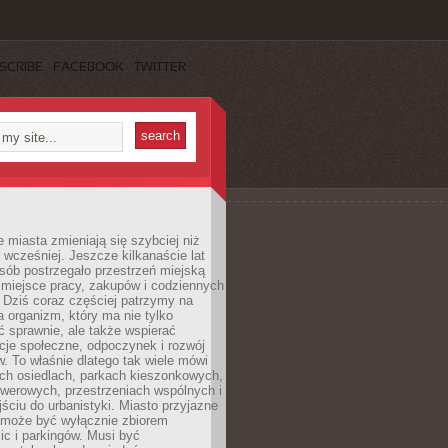
SCRIBE
FACEBOOK
TWITTER
miasta zmieniają się szybciej niż
 wcześniej. Jeszcze kilkanaście lat
sób postrzegało przestrzeń miejską
 miejsce pracy, zakupów i codziennych
 Dziś coraz częściej patrzymy na
a organizm, który ma nie tylko
 sprawnie, ale także wspierać
acje społeczne, odpoczynek i rozwój
 To właśnie dlatego tak wiele mówi
ych osiedlach, parkach kieszonkowych,
werowych, przestrzeniach wspólnych i
ciu do urbanistyki. Miasto przyjazne
e może być wyłącznie zbiorem
ic i parkingów. Musi być