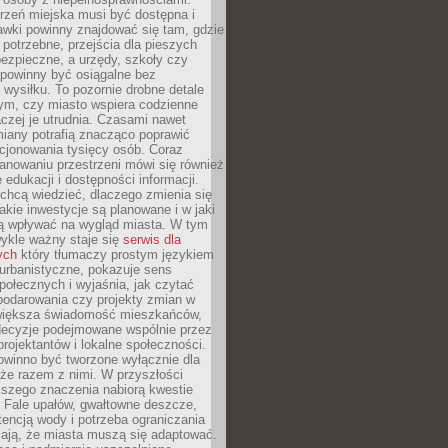
rzeń miejska musi być dostępna i
Ławki powinny znajdować się tam, gdzie
potrzebne, przejścia dla pieszych
ezpieczne, a urzędy, szkoły czy
 powinny być osiągalne bez
wysiłku. To pozornie drobne detale
tym, czy miasto wspiera codzienne
aczej je utrudnia. Czasami nawet
miany potrafią znacząco poprawić
cjonowania tysięcy osób. Coraz
lanowaniu przestrzeni mówi się również
 edukacji i dostępności informacji.
chcą wiedzieć, dlaczego zmienia się
jakie inwestycje są planowane i w jaki
 wpływać na wygląd miasta. W tym
ykle ważny staje się
serwis dla
ych
który tłumaczy prostym językiem
urbanistyczne, pokazuje sens
społecznych i wyjaśnia, jak czytać
podarowania czy projekty zmian w
 większa świadomość mieszkańców,
decyzje podejmowane wspólnie przez
rojektantów i lokalne społeczności.
owinno być tworzone wyłącznie dla
akże razem z nimi. W przyszłości
kszego znaczenia nabiorą kwestie
 Fale upałów, gwałtowne deszcze,
tencją wody i potrzeba ograniczania
iają, że miasta muszą się adaptować.