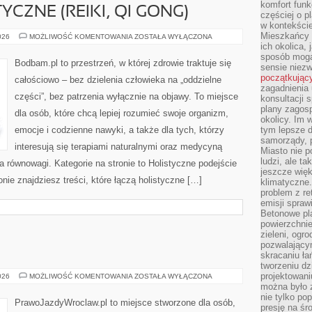
komfort funk
YCZNE (REIKI, QI GONG)
częściej o p
w kontekście
Mieszkańcy 
TERAPIE
026
MOŻLIWOŚĆ KOMENTOWANIA
ZOSTAŁA WYŁĄCZONA
ENERGETYCZNE
ich okolica, 
(REIKI,
sposób mogą
QI
Bodbam.pl to przestrzeń, w której zdrowie traktuje się
sensie niezw
GONG)
początkując
całościowo – bez dzielenia człowieka na „oddzielne
zagadnienia 
części”, bez patrzenia wyłącznie na objawy. To miejsce
konsultacji 
plany zagos
dla osób, które chcą lepiej rozumieć swoje organizm,
okolicy. Im
emocje i codzienne nawyki, a także dla tych, którzy
tym lepsze 
samorządy, p
interesują się terapiami naturalnymi oraz medycyną
Miasto nie p
ludzi, ale t
a równowagi. Kategorie na stronie to Holistyczne podejście
jeszcze wię
onie znajdziesz treści, które łączą holistyczne […]
klimatyczne.
problem z re
emisji spraw
Betonowe pla
powierzchnie
zieleni, og
pozwalający
skracaniu ł
tworzeniu dz
projektowani
SUBARU
026
MOŻLIWOŚĆ KOMENTOWANIA
ZOSTAŁA WYŁĄCZONA
można było 
nie tylko po
PrawoJazdyWroclaw.pl to miejsce stworzone dla osób,
presję na śr