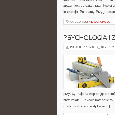
zrozumieć, co działa przy Twojej u
instrukcje. Polecamy Przygotowan
CATEGORIES:
NIERUCHOMOŚCI
PSYCHOLOGIA I 
POSTED BY ADMIN
STY - 7 - 2
przyzwyczajenia wspierające komf
zrozumiale. Ciekawe kategorie to 
użytkownik i jego wątpliwości. […]