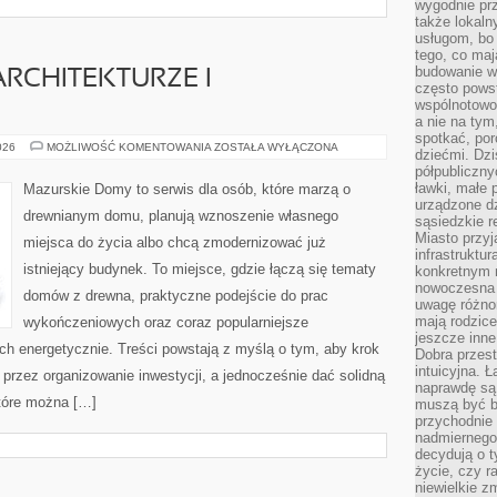
wygodnie prz
także lokal
usługom, bo 
tego, co mają
budowanie w
ARCHITEKTURZE I
często pows
wspólnotowoś
a nie na tym
spotkać, po
OŚWIETLENIE
026
MOŻLIWOŚĆ KOMENTOWANIA
ZOSTAŁA WYŁĄCZONA
dziećmi. Dzi
W
półpubliczny
ARCHITEKTURZE
I
ławki, małe 
Mazurskie Domy to serwis dla osób, które marzą o
BUDOWNICTWIE
urządzone dz
drewnianym domu, planują wznoszenie własnego
sąsiedzkie r
Miasto przyj
miejsca do życia albo chcą zmodernizować już
infrastruktur
istniejący budynek. To miejsce, gdzie łączą się tematy
konkretnym 
nowoczesna u
domów z drewna, praktyczne podejście do prac
uwagę różno
mają rodzice
wykończeniowych oraz coraz popularniejsze
jeszcze inne
ch energetycznie. Treści powstają z myślą o tym, aby krok
Dobra przest
intuicyjna. 
 przez organizowanie inwestycji, a jednocześnie dać solidną
naprawdę są 
które można […]
muszą być b
przychodnie
nadmiernego 
decydują o 
życie, czy r
niewielkie z