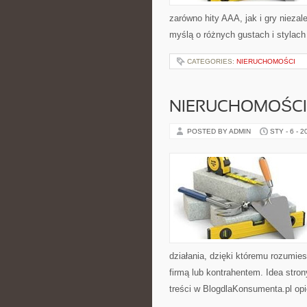
zarówno hity AAA, jak i gry nieza
myślą o różnych gustach i stylach
CATEGORIES:
NIERUCHOMOŚCI
NIERUCHOMOŚCI
POSTED BY ADMIN
STY - 6 - 2
działania, dzięki któremu rozumi
firmą lub kontrahentem. Idea stron
treści w BlogdlaKonsumenta.pl opi