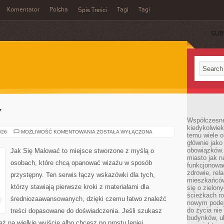
Komentator
Polska
Tagi
Tagi
Spis Treści
SUB
Y
Współczesne 
kiedykolwiek
CHOROBY
026
MOŻLIWOŚĆ KOMENTOWANIA
ZOSTAŁA WYŁĄCZONA
temu wiele o
SKÓRY
głównie jako
obowiązków.
Jak Się Malować to miejsce stworzone z myślą o
miasto jak n
osobach, które chcą opanować wizażu w sposób
funkcjonować
zdrowie, rel
przystępny. Ten serwis łączy wskazówki dla tych,
mieszkańców.
którzy stawiają pierwsze kroki z materiałami dla
się o zielon
ścieżkach ro
średniozaawansowanych, dzięki czemu łatwo znaleźć
nowym podejś
do życia ni
treści dopasowane do doświadczenia. Jeśli szukasz
budynków, ul
aż na wielkie wyjście albo chcesz po prostu lepiej