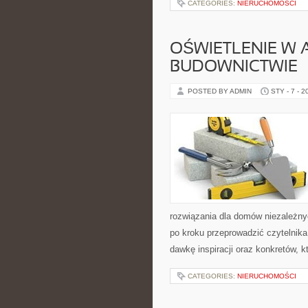
CATEGORIES:
NIERUCHOMOŚCI
OŚWIETLENIE W 
BUDOWNICTWIE
POSTED BY ADMIN
STY - 7 - 2
rozwiązania dla domów niezależny
po kroku przeprowadzić czytelnika
dawkę inspiracji oraz konkretów, 
CATEGORIES:
NIERUCHOMOŚCI