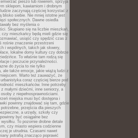
emierzać pieszo lub rowerem, sprzyja
nym sklepom, kawiarniom i drobnym
ludzie zaczynają częściej korzystać z
 blisko siebie. Nie mniej istotne jest
ięzi społecznych. Dawne osiedla
tawały bez myślenia o
ci. Skupiano się na liczbie mieszkań,
, czy mieszkańcy będą mieli gdzie się
rozmawiać, usiąść czy spędzić czas z
ś rośnie znaczenie przestrzeni
ch i wspólnych, takich jak skwery,
place, lokalne domy kultury czy dobrze
iedzińce. To właśnie tam rodzą się
elacje i poczucie przynależności.
azne do życia to nie tylko
a, ale także emocje, jakie wiążą ludzi z
miejscem. Warto też zauważyć, że
rbanistyka coraz częściej bierze pod
rodność mieszkańców. Inne potrzeby
 z małymi dziećmi, inne seniorzy, a
 osoby z niepełnosprawnościami.
rzeń miejska musi być dostępna i
Ławki powinny znajdować się tam, gdzie
potrzebne, przejścia dla pieszych
ezpieczne, a urzędy, szkoły czy
 powinny być osiągalne bez
wysiłku. To pozornie drobne detale
tym, czy miasto wspiera codzienne
aczej je utrudnia. Czasami nawet
miany potrafią znacząco poprawić