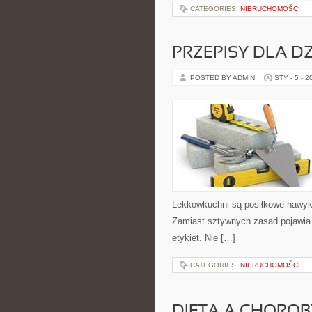
CATEGORIES:
NIERUCHOMOŚCI
PRZEPISY DLA DZ
POSTED BY ADMIN
STY - 5 - 2
Lekkowkuchni są posiłkowe nawyki
Zamiast sztywnych zasad pojawia 
etykiet. Nie […]
CATEGORIES:
NIERUCHOMOŚCI