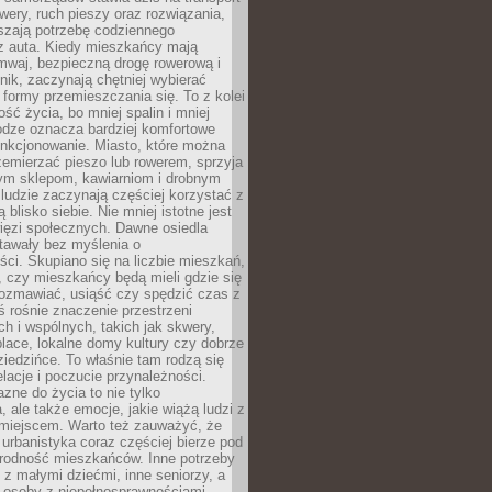
owery, ruch pieszy oraz rozwiązania,
szają potrzebę codziennego
 z auta. Kiedy mieszkańcy mają
mwaj, bezpieczną drogę rowerową i
nik, zaczynają chętniej wybierać
 formy przemieszczania się. To z kolei
ość życia, bo mniej spalin i mniej
odze oznacza bardziej komfortowe
unkcjonowanie. Miasto, które można
emierzać pieszo lub rowerem, sprzyja
nym sklepom, kawiarniom i drobnym
ludzie zaczynają częściej korzystać z
 blisko siebie. Nie mniej istotne jest
ięzi społecznych. Dawne osiedla
tawały bez myślenia o
ci. Skupiano się na liczbie mieszkań,
, czy mieszkańcy będą mieli gdzie się
rozmawiać, usiąść czy spędzić czas z
ś rośnie znaczenie przestrzeni
ch i wspólnych, takich jak skwery,
place, lokalne domy kultury czy dobrze
iedzińce. To właśnie tam rodzą się
elacje i poczucie przynależności.
azne do życia to nie tylko
a, ale także emocje, jakie wiążą ludzi z
miejscem. Warto też zauważyć, że
rbanistyka coraz częściej bierze pod
rodność mieszkańców. Inne potrzeby
 z małymi dziećmi, inne seniorzy, a
 osoby z niepełnosprawnościami.