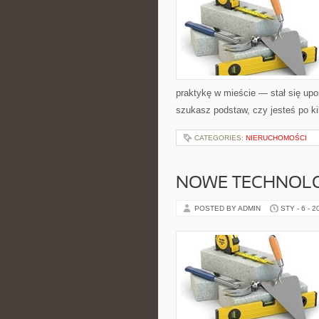
praktykę w mieście — stał się upo
szukasz podstaw, czy jesteś po ki
CATEGORIES:
NIERUCHOMOŚCI
NOWE TECHNOLO
POSTED BY ADMIN
STY - 6 - 2