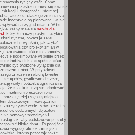
cjonowania tysięcy osób. Coraz
lanowaniu przestrzeni mówi się również
 edukacji i dostępności informacji.
chcą wiedzieć, dlaczego zmienia się
jakie inwestycje są planowane i w jaki
 wpływać na wygląd miasta. W tym
ykle ważny staje się
serwis dla
ych
który tłumaczy prostym językiem
urbanistyczne, pokazuje sens
społecznych i wyjaśnia, jak czytać
podarowania czy projekty zmian w
 większa świadomość mieszkańców,
decyzje podejmowane wspólnie przez
rojektantów i lokalne społeczności.
owinno być tworzone wyłącznie dla
akże razem z nimi. W przyszłości
kszego znaczenia nabiorą kwestie
 Fale upałów, gwałtowne deszcze,
tencją wody i potrzeba ograniczania
iają, że miasta muszą się adaptować.
ce i nadmiernie uszczelnione
 coraz częściej ustępują miejsca
rodom deszczowym i rozwiązaniom
m zatrzymywać wodę. Mówi się też o
ańcuchów codziennych dojazdów,
ielnic samowystarczalnych i
u usług tak, aby podstawowe potrzeby
zaspokoić blisko domu. To podejście
prawia wygodę, ale też zmniejsza
odowisko. Istotna pozostaje także