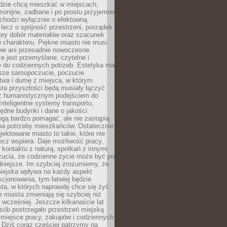
udzie chcą mieszkać w miejscach,
monijne, zadbane i po prostu przyjemne
 chodzi wyłącznie o efektowną
, lecz o spójność przestrzeni, porządek
bry dobór materiałów oraz szacunek
o charakteru. Piękne miasto nie musi
we ani przesadnie nowoczesne.
e jest przemyślane, czytelne i
 do codziennych potrzeb. Estetyka ma
sze samopoczucie, poczucie
twa i dumę z miejsca, w którym
ta przyszłości będą musiały łączyć
 z humanistycznym podejściem do
 Inteligentne systemy transportu,
dne budynki i dane o jakości
ogą bardzo pomagać, ale nie zastąpią
 na potrzeby mieszkańców. Ostatecznie
jektowane miasto to takie, które nie
lecz wspiera. Daje możliwość pracy,
kontaktu z naturą, spotkań z innymi
zucia, że codzienne życie może być po
niejsze. Im szybciej zrozumiemy, że
miejska wpływa na każdy aspekt
cjonowania, tym łatwiej będzie
ta, w których naprawdę chce się żyć.
miasta zmieniają się szybciej niż
 wcześniej. Jeszcze kilkanaście lat
sób postrzegało przestrzeń miejską
 miejsce pracy, zakupów i codziennych
 Dziś coraz częściej patrzymy na