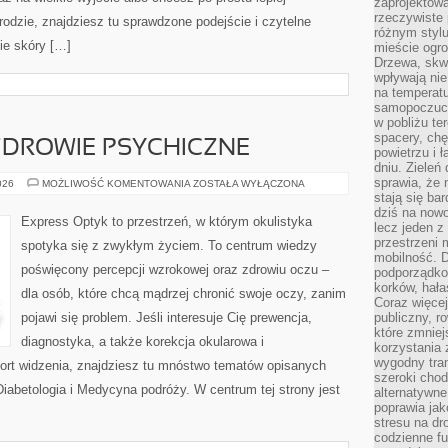
zaprojektow
rzeczywiste 
rodzie, znajdziesz tu sprawdzone podejście i czytelne
różnym styl
ie skóry […]
mieście ogr
Drzewa, skw
wpływają nie
na temperatu
samopoczuci
w pobliżu te
spacery, chę
ZDROWIE PSYCHICZNE
powietrzu i 
dniu. Zieleń
sprawia, że 
PSYCHOLOGIA
026
MOŻLIWOŚĆ KOMENTOWANIA
ZOSTAŁA WYŁĄCZONA
I
stają się ba
ZDROWIE
dziś na nowo
PSYCHICZNE
Express Optyk to przestrzeń, w którym okulistyka
lecz jeden 
przestrzeni 
spotyka się z zwykłym życiem. To centrum wiedzy
mobilność. 
poświęcony percepcji wzrokowej oraz zdrowiu oczu –
podporządko
korków, hała
dla osób, które chcą mądrzej chronić swoje oczy, zanim
Coraz więcej
pojawi się problem. Jeśli interesuje Cię prewencja,
publiczny, r
które zmniej
diagnostyka, a także korekcja okularowa i
korzystania
wygodny tra
ort widzenia, znajdziesz tu mnóstwo tematów opisanych
szeroki chod
Diabetologia i Medycyna podróży. W centrum tej strony jest
alternatywne
poprawia jak
stresu na dr
codzienne f