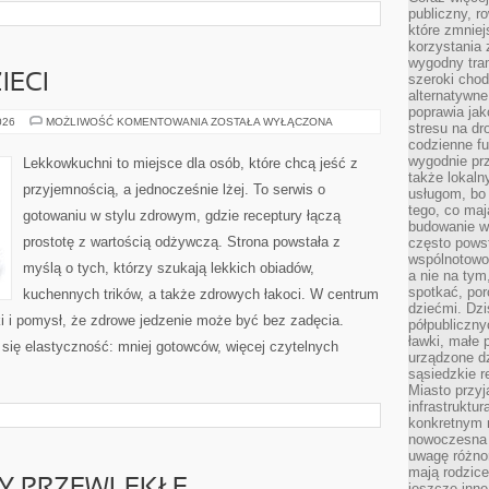
publiczny, r
które zmniej
korzystania
wygodny tra
szeroki chod
IECI
alternatywne
poprawia jak
PRZEPISY
026
MOŻLIWOŚĆ KOMENTOWANIA
ZOSTAŁA WYŁĄCZONA
stresu na dr
DLA
codzienne f
DZIECI
wygodnie prz
Lekkowkuchni to miejsce dla osób, które chcą jeść z
także lokal
przyjemnością, a jednocześnie lżej. To serwis o
usługom, bo 
tego, co mają
gotowaniu w stylu zdrowym, gdzie receptury łączą
budowanie w
prostotę z wartością odżywczą. Strona powstała z
często pows
wspólnotowoś
myślą o tych, którzy szukają lekkich obiadów,
a nie na tym
spotkać, po
kuchennych trików, a także zdrowych łakoci. W centrum
dziećmi. Dzi
 i pomysł, że zdrowe jedzenie może być bez zadęcia.
półpubliczny
ławki, małe 
się elastyczność: mniej gotowców, więcej czytelnych
urządzone dz
sąsiedzkie r
Miasto przyj
infrastruktur
konkretnym 
nowoczesna u
uwagę różno
mają rodzice
jeszcze inne