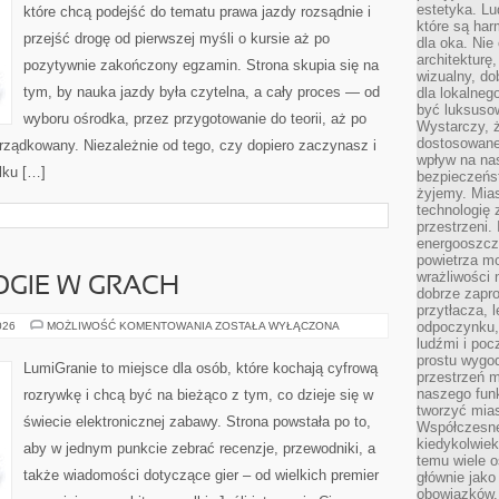
estetyka. L
które chcą podejść do tematu prawa jazdy rozsądnie i
które są har
przejść drogę od pierwszej myśli o kursie aż po
dla oka. Nie
architekturę
pozytywnie zakończony egzamin. Strona skupia się na
wizualny, do
tym, by nauka jazdy była czytelna, a cały proces — od
dla lokalneg
być luksuso
wyboru ośrodka, przez przygotowanie do teorii, aż po
Wystarczy, ż
dostosowane
rządkowany. Niezależnie od tego, czy dopiero zaczynasz i
wpływ na na
lku […]
bezpieczeńs
żyjemy. Mias
technologię
przestrzeni.
energooszczę
powietrza m
wrażliwości
GIE W GRACH
dobrze zapro
przytłacza, 
NOWE
odpoczynku, 
026
MOŻLIWOŚĆ KOMENTOWANIA
ZOSTAŁA WYŁĄCZONA
TECHNOLOGIE
ludźmi i poc
W
prostu wygod
GRACH
LumiGranie to miejsce dla osób, które kochają cyfrową
przestrzeń 
naszego funk
rozrywkę i chcą być na bieżąco z tym, co dzieje się w
tworzyć mias
świecie elektronicznej zabawy. Strona powstała po to,
Współczesne 
kiedykolwiek
aby w jednym punkcie zebrać recenzje, przewodniki, a
temu wiele o
także wiadomości dotyczące gier – od wielkich premier
głównie jako
obowiązków.