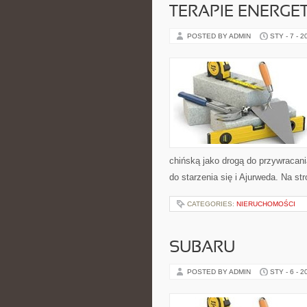
TERAPIE ENERGET
POSTED BY ADMIN
STY - 7 - 2
chińską jako drogą do przywracani
do starzenia się i Ajurweda. Na str
CATEGORIES:
NIERUCHOMOŚCI
SUBARU
POSTED BY ADMIN
STY - 6 - 2