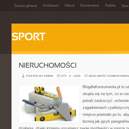
Archiwum
Kibice
Komentator
Polska
Strona główna
Spis
SPORT
NIERUCHOMOŚCI
POSTED BY ADMIN
STY - 6 - 2026
MOŻLIWOŚĆ KOMENTOWAN
BlogdlaKonsumenta.pl to uż
skupia się na tym, co w co
potrafi zaskoczyć: ochroni
zagadnieniach cywilistyczn
miejsce powstało po to, aby
brzmią jak język paragrafó
działania, dzięki któremu rozumiesz swoje możliwości w sporze 