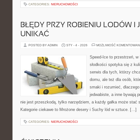
CATEGORIES:
NIERUCHOMOŚCI
BŁĘDY PRZY ROBIENIU LODÓW I 
UNIKAĆ
POSTED BY ADMIN
STY - 4 - 2026
MOŻLIWOŚĆ KOMENTOWAN
Speed-Ice to przestrzeń, w 
słodkości spotyka się z kul
serwis dla tych, którzy ch
domu, ale też dla osób, kt
smaki i rozumieć, dlaczego
jedwabiste, a inne bywają 
nie jest przeszkodą, tylko narzędziem, a każdy gałka może stać 
Kategorie ciekawe to Mrożone desery i Suchy lód w sztuce. […]
CATEGORIES:
NIERUCHOMOŚCI