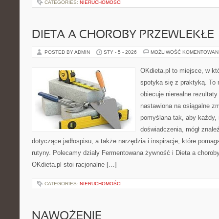
CATEGORIES:
NIERUCHOMOŚCI
DIETA A CHOROBY PRZEWLEKŁE
POSTED BY ADMIN
STY - 5 - 2026
MOŻLIWOŚĆ KOMENTOWAN
OKdieta.pl to miejsce, w k
spotyka się z praktyką. To n
obiecuje nierealne rezultaty
nastawiona na osiągalne zm
pomyślana tak, aby każdy, 
doświadczenia, mógł znale
dotyczące jadłospisu, a także narzędzia i inspiracje, które pomaga
rutyny. Polecamy działy Fermentowana żywność i Dieta a chorob
OKdieta.pl stoi racjonalne […]
CATEGORIES:
NIERUCHOMOŚCI
NAWOŻENIE