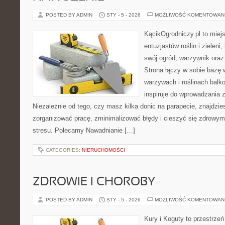
POSTED BY ADMIN
STY - 5 - 2026
MOŻLIWOŚĆ KOMENTOWAN
KącikOgrodniczy.pl to miej
entuzjastów roślin i zieleni
swój ogród, warzywnik ora
Strona łączy w sobie bazę 
warzywach i roślinach balk
inspiruje do wprowadzania z
Niezależnie od tego, czy masz kilka donic na parapecie, znajdzies
zorganizować pracę, zminimalizować błędy i cieszyć się zdrowym
stresu. Polecamy Nawadnianie […]
CATEGORIES:
NIERUCHOMOŚCI
ZDROWIE I CHOROBY
POSTED BY ADMIN
STY - 5 - 2026
MOŻLIWOŚĆ KOMENTOWAN
Kury i Koguty to przestrzeń