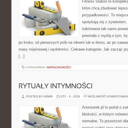
Fitness Station to komplek
które chcą zbudować lepsz
przypadkowości. To miejsc
spotykają się z żywieniem, 
traktowana tak samo poważn
powstała z myślą o tym, by
po kroku: od pierwszych prób na siłowni lub w domu, aż po zaaw
masy mięśniowej i wydolności. Ciekawe kategorie: Jak zacząć prz
[…]
CATEGORIES:
NIERUCHOMOŚCI
RYTUAŁY INTYMNOŚCI
POSTED BY ADMIN
STY - 3 - 2026
MOŻLIWOŚĆ KOMENTOWAN
Anonserek.pl to portal o zw
bliskości, w którym mówieni
normalne. To przestrzeń dla
poznać siebie oraz ulepszy