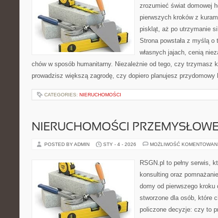
zrozumieć świat domowej ho
pierwszych kroków z kuram
piskląt, aż po utrzymanie s
Strona powstała z myślą o 
własnych jajach, cenią nie
chów w sposób humanitarny. Niezależnie od tego, czy trzymasz k
prowadzisz większą zagrodę, czy dopiero planujesz przydomowy k
CATEGORIES:
NIERUCHOMOŚCI
NIERUCHOMOŚCI PRZEMYSŁOW
POSTED BY ADMIN
STY - 4 - 2026
MOŻLIWOŚĆ KOMENTOWAN
RSGN.pl to pełny serwis, k
konsulting oraz pomnażani
domy od pierwszego kroku do
stworzone dla osób, które
policzone decyzje: czy to 