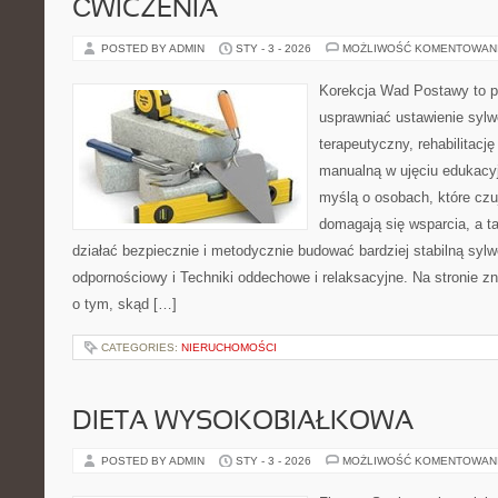
ĆWICZENIA
POSTED BY ADMIN
STY - 3 - 2026
MOŻLIWOŚĆ KOMENTOWAN
Korekcja Wad Postawy to pr
usprawniać ustawienie sylwe
terapeutyczny, rehabilitację 
manualną w ujęciu edukacy
myślą o osobach, które czuj
domagają się wsparcia, a t
działać bezpiecznie i metodycznie budować bardziej stabilną syl
odpornościowy i Techniki oddechowe i relaksacyjne. Na stronie zn
o tym, skąd […]
CATEGORIES:
NIERUCHOMOŚCI
DIETA WYSOKOBIAŁKOWA
POSTED BY ADMIN
STY - 3 - 2026
MOŻLIWOŚĆ KOMENTOWAN