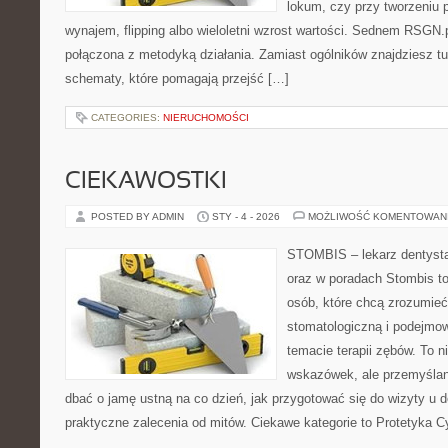
lokum, czy przy tworzeniu p
wynajem, flipping albo wieloletni wzrost wartości. Sednem RSGN.p
połączona z metodyką działania. Zamiast ogólników znajdziesz tu 
schematy, które pomagają przejść […]
CATEGORIES:
NIERUCHOMOŚCI
CIEKAWOSTKI
POSTED BY ADMIN
STY - 4 - 2026
MOŻLIWOŚĆ KOMENTOWAN
STOMBIS – lekarz dentysta
oraz w poradach Stombis to
osób, które chcą zrozumieć 
stomatologiczną i podejmo
temacie terapii zębów. To ni
wskazówek, ale przemyślan
dbać o jamę ustną na co dzień, jak przygotować się do wizyty u de
praktyczne zalecenia od mitów. Ciekawe kategorie to Protetyka C