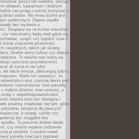
emierzać pieszo lub rowerem, sprzyja
nym sklepom, kawiarniom i drobnym
ludzie zaczynają częściej korzystać z
 blisko siebie. Nie mniej istotne jest
ięzi społecznych. Dawne osiedla
tawały bez myślenia o
ci. Skupiano się na liczbie mieszkań,
, czy mieszkańcy będą mieli gdzie się
rozmawiać, usiąść czy spędzić czas z
ś rośnie znaczenie przestrzeni
ch i wspólnych, takich jak skwery,
place, lokalne domy kultury czy dobrze
iedzińce. To właśnie tam rodzą się
elacje i poczucie przynależności.
azne do życia to nie tylko
a, ale także emocje, jakie wiążą ludzi z
miejscem. Warto też zauważyć, że
rbanistyka coraz częściej bierze pod
rodność mieszkańców. Inne potrzeby
 z małymi dziećmi, inne seniorzy, a
 osoby z niepełnosprawnościami.
rzeń miejska musi być dostępna i
Ławki powinny znajdować się tam, gdzie
potrzebne, przejścia dla pieszych
ezpieczne, a urzędy, szkoły czy
 powinny być osiągalne bez
wysiłku. To pozornie drobne detale
tym, czy miasto wspiera codzienne
aczej je utrudnia. Czasami nawet
miany potrafią znacząco poprawić