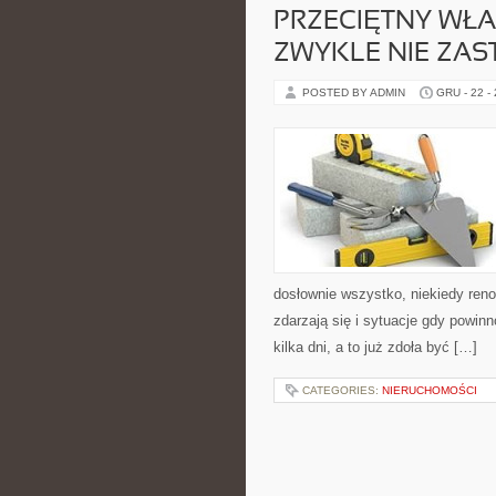
PRZECIĘTNY WŁ
ZWYKLE NIE ZAS
POSTED BY ADMIN
GRU - 22 -
dosłownie wszystko, niekiedy ren
zdarzają się i sytuacje gdy powi
kilka dni, a to już zdoła być […]
CATEGORIES:
NIERUCHOMOŚCI