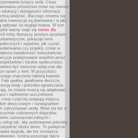
cjonowania tysięcy osób. Coraz
lanowaniu przestrzeni mówi się również
 edukacji i dostępności informacji.
chcą wiedzieć, dlaczego zmienia się
jakie inwestycje są planowane i w jaki
 wpływać na wygląd miasta. W tym
ykle ważny staje się
serwis dla
ych
który tłumaczy prostym językiem
urbanistyczne, pokazuje sens
społecznych i wyjaśnia, jak czytać
podarowania czy projekty zmian w
 większa świadomość mieszkańców,
decyzje podejmowane wspólnie przez
rojektantów i lokalne społeczności.
owinno być tworzone wyłącznie dla
akże razem z nimi. W przyszłości
kszego znaczenia nabiorą kwestie
 Fale upałów, gwałtowne deszcze,
tencją wody i potrzeba ograniczania
iają, że miasta muszą się adaptować.
ce i nadmiernie uszczelnione
 coraz częściej ustępują miejsca
rodom deszczowym i rozwiązaniom
m zatrzymywać wodę. Mówi się też o
ańcuchów codziennych dojazdów,
ielnic samowystarczalnych i
u usług tak, aby podstawowe potrzeby
zaspokoić blisko domu. To podejście
prawia wygodę, ale też zmniejsza
odowisko. Istotna pozostaje także