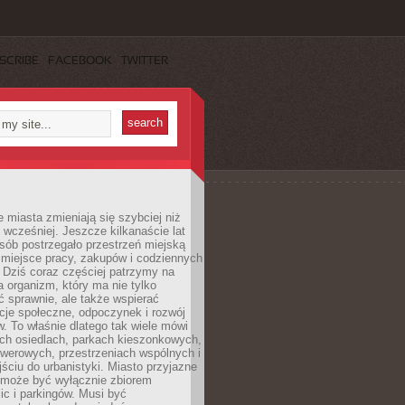
SCRIBE
FACEBOOK
TWITTER
miasta zmieniają się szybciej niż
 wcześniej. Jeszcze kilkanaście lat
sób postrzegało przestrzeń miejską
 miejsce pracy, zakupów i codziennych
 Dziś coraz częściej patrzymy na
a organizm, który ma nie tylko
 sprawnie, ale także wspierać
acje społeczne, odpoczynek i rozwój
 To właśnie dlatego tak wiele mówi
ych osiedlach, parkach kieszonkowych,
werowych, przestrzeniach wspólnych i
ciu do urbanistyki. Miasto przyjazne
e może być wyłącznie zbiorem
ic i parkingów. Musi być