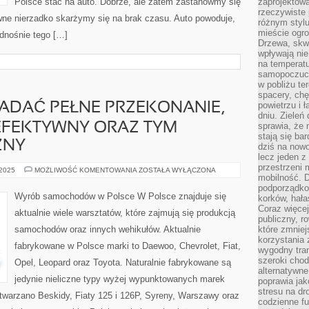
Polsce stać na auto. Dobrze, ale zatem zastanówmy się
zaprojektow
rzeczywiste 
e nierzadko skarżymy się na brak czasu. Auto powoduje,
różnym styl
mieście ogr
dnośnie tego […]
Drzewa, skw
wpływają nie
na temperatu
samopoczuci
w pobliżu te
spacery, chę
powietrzu i 
ADAĆ PEŁNE PRZEKONANIE,
dniu. Zieleń
 EFEKTYWNY ORAZ TYM
sprawia, że 
stają się ba
ZNY
dziś na nowo
lecz jeden 
przestrzeni 
PRAGNIEMY
 2025
MOŻLIWOŚĆ KOMENTOWANIA
ZOSTAŁA WYŁĄCZONA
mobilność. 
POSIADAĆ
PEŁNE
podporządko
PRZEKONANIE,
Wyrób samochodów w Polsce W Polsce znajduje się
korków, hała
ŻE
POJAZD
Coraz więcej
aktualnie wiele warsztatów, które zajmują się produkcją
JEST
publiczny, r
EFEKTYWNY
samochodów oraz innych wehikułów. Aktualnie
które zmniej
ORAZ
TYM
korzystania
fabrykowane w Polsce marki to Daewoo, Chevrolet, Fiat,
SAMYM
wygodny tra
BEZPIECZNY
szeroki chod
Opel, Leopard oraz Toyota. Naturalnie fabrykowane są
alternatywne
jedynie nieliczne typy wyżej wypunktowanych marek
poprawia jak
stresu na dr
warzano Beskidy, Fiaty 125 i 126P, Syreny, Warszawy oraz
codzienne f