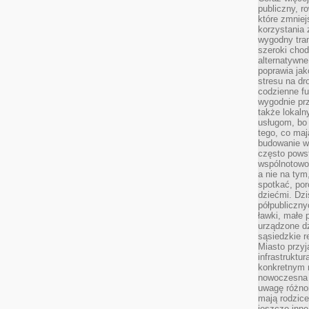
publiczny, r
które zmniej
korzystania
wygodny tra
szeroki chod
alternatywne
poprawia jak
stresu na dr
codzienne f
wygodnie prz
także lokal
usługom, bo 
tego, co mają
budowanie w
często pows
wspólnotowoś
a nie na tym
spotkać, po
dziećmi. Dzi
półpubliczny
ławki, małe 
urządzone dz
sąsiedzkie r
Miasto przyj
infrastruktur
konkretnym 
nowoczesna u
uwagę różno
mają rodzice
jeszcze inne