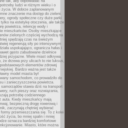
ane tak, aby odpowiadać na
potrzeby ludzi w różnym wieku i o
u życia. W dobrze zaplanowanym
omne znaczenie ma dostęp do zieleni.
ery, ogrody społeczne czy duże parki
 tylko na estetykę otoczenia, ale także
rę powietrza, retencję wody i
e mieszkańców. Osoby mieszkające
renów zielonych częściej wychodzą na
tniej spędzają czas na świeżym
łatwiej regenerują siły po intensywnym
 działa uspokajająco, ogranicza hałas i
nawet gęsto zabudowane dzielnice
rdziej przyjazne. Wiele miast odkrywa
, że drzewa przy ulicach to nie luksus,
z podstawowych elementów zdrowej
miejskiej. Bardzo ważna jest także
Dawny model miasta był
wany samochodom, co prowadziło do
su i zanieczyszczenia powietrza.
 samorządów stawia dziś na transport
owery, ruch pieszy oraz rozwiązania,
szają potrzebę codziennego
 z auta. Kiedy mieszkańcy mają
mwaj, bezpieczną drogę rowerową i
nik, zaczynają chętniej wybierać
 formy przemieszczania się. To z kolei
ość życia, bo mniej spalin i mniej
odze oznacza bardziej komfortowe
unkcjonowanie. Miasto, które można