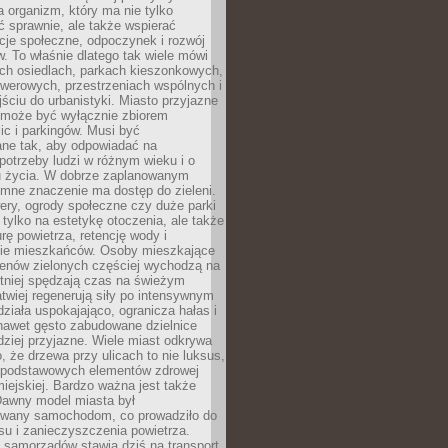
a organizm, który ma nie tylko
 sprawnie, ale także wspierać
acje społeczne, odpoczynek i rozwój
 To właśnie dlatego tak wiele mówi
ych osiedlach, parkach kieszonkowych,
werowych, przestrzeniach wspólnych i
ciu do urbanistyki. Miasto przyjazne
e może być wyłącznie zbiorem
ic i parkingów. Musi być
ane tak, aby odpowiadać na
potrzeby ludzi w różnym wieku i o
u życia. W dobrze zaplanowanym
omne znaczenie ma dostęp do zieleni.
ery, ogrody społeczne czy duże parki
 tylko na estetykę otoczenia, ale także
rę powietrza, retencję wody i
e mieszkańców. Osoby mieszkające
renów zielonych częściej wychodzą na
tniej spędzają czas na świeżym
łatwiej regenerują siły po intensywnym
 działa uspokajająco, ogranicza hałas i
nawet gęsto zabudowane dzielnice
rdziej przyjazne. Wiele miast odkrywa
, że drzewa przy ulicach to nie luksus,
z podstawowych elementów zdrowej
miejskiej. Bardzo ważna jest także
Dawny model miasta był
wany samochodom, co prowadziło do
su i zanieczyszczenia powietrza.
 samorządów stawia dziś na transport