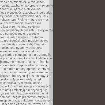
udzie chcą mieszkać w miejscach,
monijne, zadbane i po prostu przyjemne
 chodzi wyłącznie o efektowną
, lecz o spójność przestrzeni, porządek
bry dobór materiałów oraz szacunek
o charakteru. Piękne miasto nie musi
we ani przesadnie nowoczesne.
e jest przemyślane, czytelne i
 do codziennych potrzeb. Estetyka ma
sze samopoczucie, poczucie
twa i dumę z miejsca, w którym
ta przyszłości będą musiały łączyć
 z humanistycznym podejściem do
 Inteligentne systemy transportu,
dne budynki i dane o jakości
ogą bardzo pomagać, ale nie zastąpią
 na potrzeby mieszkańców. Ostatecznie
jektowane miasto to takie, które nie
lecz wspiera. Daje możliwość pracy,
kontaktu z naturą, spotkań z innymi
zucia, że codzienne życie może być po
niejsze. Im szybciej zrozumiemy, że
miejska wpływa na każdy aspekt
cjonowania, tym łatwiej będzie
ta, w których naprawdę chce się żyć.
miasta zmieniają się szybciej niż
 wcześniej. Jeszcze kilkanaście lat
sób postrzegało przestrzeń miejską
 miejsce pracy, zakupów i codziennych
 Dziś coraz częściej patrzymy na