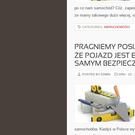
po co nam samochód? Cóż, zapewn
że mamy takowego dużo więcej, o
CATEGORIES:
NIERUCHOMOŚCI
PRAGNIEMY POSI
ŻE POJAZD JEST
SAMYM BEZPIEC
POSTED BY ADMIN
GRU - 22 -
samochodów. Kiedyś w Polsce wyt