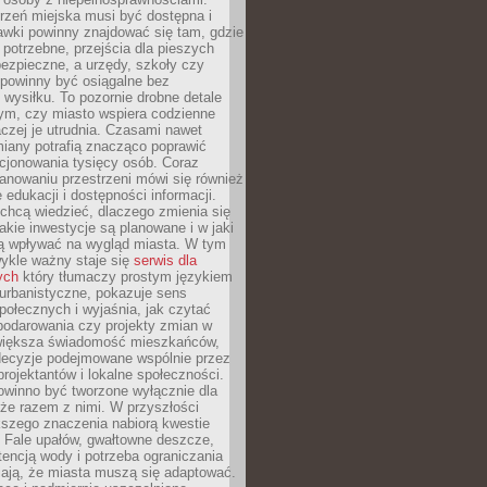
rzeń miejska musi być dostępna i
Ławki powinny znajdować się tam, gdzie
potrzebne, przejścia dla pieszych
ezpieczne, a urzędy, szkoły czy
 powinny być osiągalne bez
wysiłku. To pozornie drobne detale
tym, czy miasto wspiera codzienne
aczej je utrudnia. Czasami nawet
miany potrafią znacząco poprawić
cjonowania tysięcy osób. Coraz
lanowaniu przestrzeni mówi się również
 edukacji i dostępności informacji.
chcą wiedzieć, dlaczego zmienia się
jakie inwestycje są planowane i w jaki
 wpływać na wygląd miasta. W tym
ykle ważny staje się
serwis dla
ych
który tłumaczy prostym językiem
urbanistyczne, pokazuje sens
społecznych i wyjaśnia, jak czytać
podarowania czy projekty zmian w
 większa świadomość mieszkańców,
decyzje podejmowane wspólnie przez
rojektantów i lokalne społeczności.
owinno być tworzone wyłącznie dla
akże razem z nimi. W przyszłości
kszego znaczenia nabiorą kwestie
 Fale upałów, gwałtowne deszcze,
tencją wody i potrzeba ograniczania
iają, że miasta muszą się adaptować.