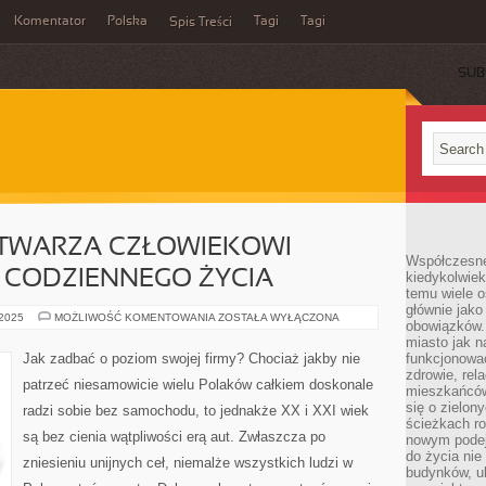
Komentator
Polska
Tagi
Tagi
Spis Treści
SUB
TWARZA CZŁOWIEKOWI
Współczesne 
 CODZIENNEGO ŻYCIA
kiedykolwiek
temu wiele o
głównie jako
MOTORYZACJA
 2025
MOŻLIWOŚĆ KOMENTOWANIA
ZOSTAŁA WYŁĄCZONA
obowiązków.
STWARZA
CZŁOWIEKOWI
miasto jak n
DOBRE
Jak zadbać o poziom swojej firmy? Chociaż jakby nie
funkcjonować
WARUNKI
zdrowie, rel
CODZIENNEGO
patrzeć niesamowicie wielu Polaków całkiem doskonale
ŻYCIA
mieszkańców.
się o zielon
radzi sobie bez samochodu, to jednakże XX i XXI wiek
ścieżkach ro
są bez cienia wątpliwości erą aut. Zwłaszcza po
nowym podejś
do życia ni
zniesieniu unijnych ceł, niemalże wszystkich ludzi w
budynków, ul