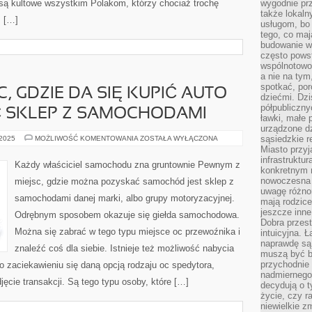
 są kultowe wszystkim Polakom, którzy chociaż trochę
wygodnie prz
także lokal
ś […]
usługom, bo 
tego, co mają
budowanie w
często pows
wspólnotowoś
a nie na tym
spotkać, po
, GDZIE DA SIĘ KUPIĆ AUTO
dziećmi. Dzi
półpubliczny
Ć SKLEP Z SAMOCHODAMI
ławki, małe 
urządzone dz
PEWNYM
sąsiedzkie r
 2025
MOŻLIWOŚĆ KOMENTOWANIA
ZOSTAŁA WYŁĄCZONA
Z
Miasto przyj
MIEJSC,
infrastruktur
GDZIE
Każdy właściciel samochodu zna gruntownie Pewnym z
DA
konkretnym 
SIĘ
nowoczesna u
miejsc, gdzie można pozyskać samochód jest sklep z
KUPIĆ
uwagę różno
AUTO
samochodami danej marki, albo grupy motoryzacyjnej.
OKAZUJE
mają rodzice
SIĘ
jeszcze inne
Odrębnym sposobem okazuje się giełda samochodowa.
BYĆ
Dobra przest
SKLEP
Z
Można się zabrać w tego typu miejsce oc przewoźnika i
intuicyjna. 
SAMOCHODAMI
naprawdę są 
znaleźć coś dla siebie. Istnieje też możliwość nabycia
muszą być b
przychodnie
o zaciekawieniu się daną opcją rodzaju oc spedytora,
nadmiernego 
ęcie transakcji. Są tego typu osoby, które […]
decydują o 
życie, czy r
niewielkie z