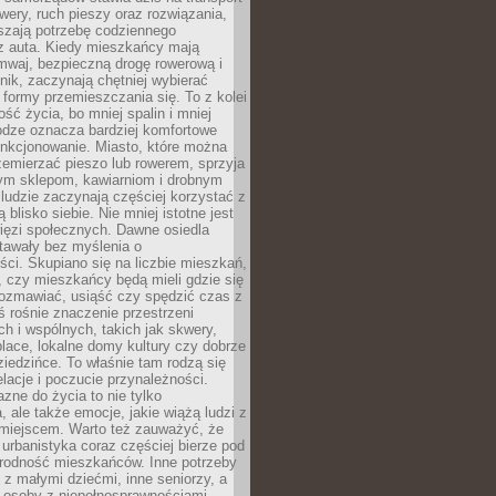
owery, ruch pieszy oraz rozwiązania,
szają potrzebę codziennego
 z auta. Kiedy mieszkańcy mają
mwaj, bezpieczną drogę rowerową i
nik, zaczynają chętniej wybierać
 formy przemieszczania się. To z kolei
ość życia, bo mniej spalin i mniej
odze oznacza bardziej komfortowe
unkcjonowanie. Miasto, które można
emierzać pieszo lub rowerem, sprzyja
nym sklepom, kawiarniom i drobnym
ludzie zaczynają częściej korzystać z
 blisko siebie. Nie mniej istotne jest
ięzi społecznych. Dawne osiedla
tawały bez myślenia o
ci. Skupiano się na liczbie mieszkań,
, czy mieszkańcy będą mieli gdzie się
rozmawiać, usiąść czy spędzić czas z
ś rośnie znaczenie przestrzeni
ch i wspólnych, takich jak skwery,
place, lokalne domy kultury czy dobrze
iedzińce. To właśnie tam rodzą się
elacje i poczucie przynależności.
azne do życia to nie tylko
a, ale także emocje, jakie wiążą ludzi z
miejscem. Warto też zauważyć, że
rbanistyka coraz częściej bierze pod
rodność mieszkańców. Inne potrzeby
 z małymi dziećmi, inne seniorzy, a
 osoby z niepełnosprawnościami.