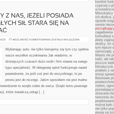
komfort funk
częściej o p
w kontekście
Mieszkańcy 
 Z NAS, JEŻELI POSIADA
ich okolica, 
sposób mogą
YCH SIŁ STARA SIĘ NA
sensie niezw
początkując
AĆ
zagadnienia 
konsultacji 
NA
plany zagos
 2025
MOŻLIWOŚĆ KOMENTOWANIA
ZOSTAŁA WYŁĄCZONA
PEWNO
okolicy. Im
KAŻDY
tym lepsze 
Z
Wybierając auto, nie tylko kierujemy się tym czy spełnia
NAS,
samorządy, p
JEŻELI
Miasto nie p
nasze wszelkie oczekiwania Jak wiadomo, w
POSIADA
ludzi, ale t
SAMOCHÓD
dzisiejszych czasach dużo osób i firm stawia na swego
Z
jeszcze wię
CAŁYCH
klimatyczne.
typu specjalność. W obiegowej opinii funkcjonuje nawet
SIŁ
problem z re
STARA
SIĘ
powiedzenie, że jeśli coś jest do wszystkiego, to po
emisji spraw
NA
Betonowe pla
BIEŻĄCO
prostu jest do niczego. Jakim sposobem nie jest trudno
NABYWAĆ
powierzchnie
zieleni, og
twierdzenie to wzięło sobie do serca. Dzięki temu powstaje
pozwalający
cji, które świadczą usługi […]
skracaniu ł
tworzeniu dz
projektowani
można było 
nie tylko po
presję na śr