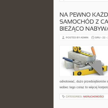
NA PEWNO KAŻDY
SAMOCHÓD Z CAŁ
BIEŻĄCO NABYW
POSTED BY ADMIN
GRU - 22 -
odnotować, dużo przedsiębiorstw s
wobec tego coraz to więcej korpora
CATEGORIES:
NIERUCHOMOŚCI