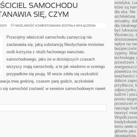
estetyka. L
AŚCICIEL SAMOCHODU
które są har
dla oka. Nie
TANAWIA SIĘ, CZYM
architekturę
wizualny, do
dla lokalneg
PRZECIĘTNY
 2025
MOŻLIWOŚĆ KOMENTOWANIA
ZOSTAŁA WYŁĄCZONA
WŁAŚCICIEL
być luksuso
SAMOCHODU
Wystarczy, ż
ZWYKLE
Przeciętny właściciel samochodu zazwyczaj nie
NIE
dostosowane
ZASTANAWIA
wpływ na na
zastanawia się, jaką substancją Niesłychanie mnóstwo
SIĘ,
bezpieczeńs
CZYM
osób korzysta z służb fachowego warsztatu
żyjemy. Mias
technologię
samochodowego, jako że w dzisiejszych czasach
przestrzeni.
wszyscy mają samochody, a te jak wiadomo w szeregu
energooszczę
powietrza m
przypadków się psują. W wozie zdoła się uszkodzić
wrażliwości
dobrze zapro
owacja trwa godzinę, czasem parę godzin, aczkolwiek
przytłacza, 
nno się samochód zostawić w serwisie samochodowym nawet
odpoczynku, 
ludźmi i poc
prostu wygod
przestrzeń 
naszego funk
tworzyć mias
Współczesne 
kiedykolwiek
temu wiele o
głównie jako
obowiązków.