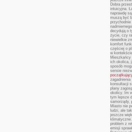
Dobra przest
intuicyjna. 
naprawdę są 
muszą być b
przychodnie
nadmiernego 
decydują o 
życie, czy r
niewielkie z
komfort funk
częściej o p
w kontekście
Mieszkańcy 
ich okolica, 
sposób mogą
sensie niezw
początkując
zagadnienia 
konsultacji 
plany zagos
okolicy. Im
tym lepsze 
samorządy, p
Miasto nie p
ludzi, ale t
jeszcze wię
klimatyczne.
problem z re
emisji spraw