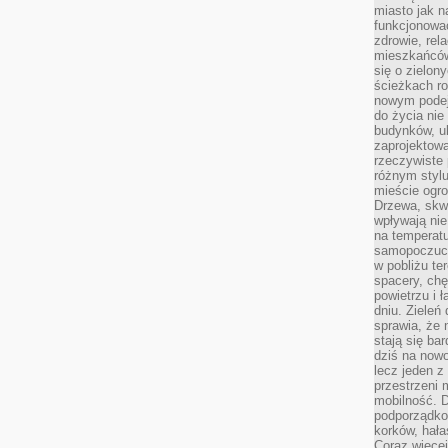
miasto jak n
funkcjonować
zdrowie, rel
mieszkańców.
się o zielon
ścieżkach ro
nowym podejś
do życia ni
budynków, ul
zaprojektow
rzeczywiste 
różnym styl
mieście ogr
Drzewa, skw
wpływają nie
na temperatu
samopoczuci
w pobliżu te
spacery, chę
powietrzu i 
dniu. Zieleń
sprawia, że 
stają się ba
dziś na nowo
lecz jeden 
przestrzeni 
mobilność. 
podporządko
korków, hała
Coraz więcej