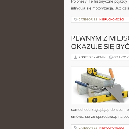
Polonezy. Te historyczne pojazdy
intrygują się motoryzacją. Już dzi
CATEGORIES:
NIERUCHOMOŚCI
PEWNYM Z MIEJSC
OKAZUJE SIĘ BY
POSTED BY ADMIN
GRU - 22 -
samochodu zaglądając do sieci i p
umówić się ze sprzedawcą, na podj
CATEGORIES:
NIERUCHOMOŚCI