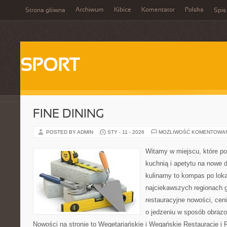
Archiwum
Kibice
Komentator
Polska
Strona główna
Spis
SPORT
FINE DINING
POSTED BY ADMIN
STY - 11 - 2026
MOŻLIWOŚĆ KOMENTOWA
Witamy w miejscu, które p
kuchnią i apetytu na nowe 
kulinarny to kompas po lok
najciekawszych regionach g
restauracyjne nowości, cen
o jedzeniu w sposób obrazow
Nowości na stronie to Wegetariańskie i Wegańskie Restauracje i 