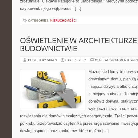
zrozumiale. Ciekawe kategorie to Diabetologia i Medycyna podróży
użytkownik i jego wątpliwości. […]
CATEGORIES:
NIERUCHOMOŚCI
OŚWIETLENIE W ARCHITEKTURZE 
BUDOWNICTWIE
POSTED BY ADMIN
STY - 7 - 2026
MOŻLIWOŚĆ KOMENTOWAN
Mazurskie Domy to serwis d
drewnianym domu, planują
miejsca do życia albo chc
istniejący budynek. To miej
domów z drewna, praktyczn
wykończeniowych oraz cora
rozwiązania dla domów niezależnych energetycznie. Treści powst
po kroku przeprowadzić czytelnika przez organizowanie inwestycji
dawkę inspiracji oraz konkretów, które można […]