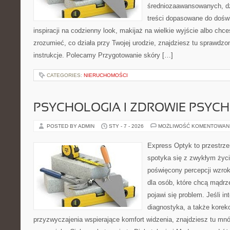
średniozaawansowanych, dz
treści dopasowane do doświ
inspiracji na codzienny look, makijaż na wielkie wyjście albo chce
zrozumieć, co działa przy Twojej urodzie, znajdziesz tu sprawdzon
instrukcje. Polecamy Przygotowanie skóry […]
CATEGORIES:
NIERUCHOMOŚCI
PSYCHOLOGIA I ZDROWIE PSYCH
POSTED BY ADMIN
STY - 7 - 2026
MOŻLIWOŚĆ KOMENTOWAN
Express Optyk to przestrze
spotyka się z zwykłym życ
poświęcony percepcji wzrok
dla osób, które chcą mądrz
pojawi się problem. Jeśli in
diagnostyka, a także korekc
przyzwyczajenia wspierające komfort widzenia, znajdziesz tu m