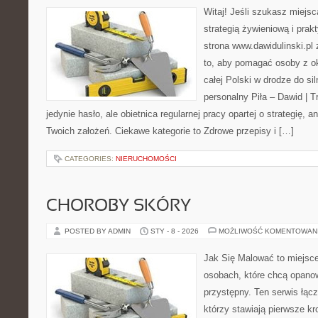
Witaj! Jeśli szukasz miejsca
strategią żywieniową i pra
strona www.dawidulinski.pl
to, aby pomagać osoby z oko
całej Polski w drodze do sil
personalny Piła – Dawid | Tre
jedynie hasło, ale obietnica regularnej pracy opartej o strategię, 
Twoich założeń. Ciekawe kategorie to Zdrowe przepisy i […]
CATEGORIES:
NIERUCHOMOŚCI
CHOROBY SKÓRY
POSTED BY ADMIN
STY - 8 - 2026
MOŻLIWOŚĆ KOMENTOWAN
Jak Się Malować to miejsc
osobach, które chcą opano
przystępny. Ten serwis łąc
którzy stawiają pierwsze kr