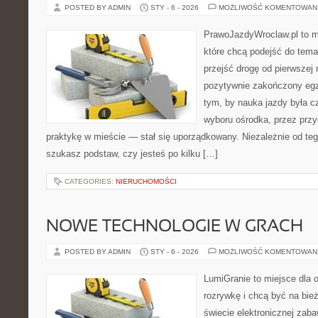
POSTED BY ADMIN
STY - 6 - 2026
MOŻLIWOŚĆ KOMENTOWAN
PrawoJazdyWroclaw.pl to m
które chcą podejść do tema
przejść drogę od pierwszej 
pozytywnie zakończony egz
tym, by nauka jazdy była c
wyboru ośrodka, przez przyg
praktykę w mieście — stał się uporządkowany. Niezależnie od teg
szukasz podstaw, czy jesteś po kilku […]
CATEGORIES:
NIERUCHOMOŚCI
NOWE TECHNOLOGIE W GRACH
POSTED BY ADMIN
STY - 6 - 2026
MOŻLIWOŚĆ KOMENTOWAN
LumiGranie to miejsce dla 
rozrywkę i chcą być na bież
świecie elektronicznej zaba