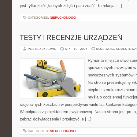
jest tylko zbiór „ładnych zdjęć i paru zdań”. To relacja […]
CATEGORIES:
NIERUCHOMOŚCI
TESTY I RECENZJE URZĄDZEŃ
POSTED BY ADMIN
STY - 10 - 2026
MOŻLIWOŚĆ KOMENTOWA
Rymar to miejsce stworzone
sprawdzonych rozwiązań w 
nowoczesnych systemów ins
Na stronie prezentujemy w
ciepła i szeroko rozumiane 
myślą o codziennej funkcjo
racjonalnych kosztach w perspektywie wielu lat. Ciekawe kategorie
Współpraca z projektantem i wykonawcą. Nasza strona jest po to
zebrać doświadczenie i przełożyć je […]
CATEGORIES:
NIERUCHOMOŚCI