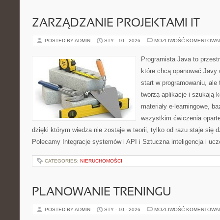
ZARZĄDZANIE PROJEKTAMI IT
POSTED BY ADMIN
STY - 10 - 2026
MOŻLIWOŚĆ KOMENTOWA
Programista Java to przest
które chcą opanować Javy o
start w programowaniu, ale t
tworzą aplikacje i szukają 
materiały e-learningowe, ba
wszystkim ćwiczenia opart
dzięki którym wiedza nie zostaje w teorii, tylko od razu staje się
Polecamy Integracje systemów i API i Sztuczna inteligencja i u
CATEGORIES:
NIERUCHOMOŚCI
PLANOWANIE TRENINGU
POSTED BY ADMIN
STY - 10 - 2026
MOŻLIWOŚĆ KOMENTOWA