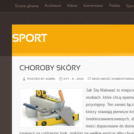
Archiwum
Kibice
Komentator
Polska
Strona główna
Spis
SPORT
CHOROBY SKÓRY
POSTED BY ADMIN
STY - 8 - 2026
MOŻLIWOŚĆ KOMENTOWAN
Jak Się Malować to miejsc
osobach, które chcą opano
przystępny. Ten serwis łąc
którzy stawiają pierwsze kr
średniozaawansowanych, dz
treści dopasowane do doświ
inspiracji na codzienny look, makijaż na wielkie wyjście albo chce