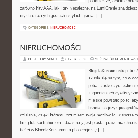
po mniejsze, ambitne perełki
zarówno hity AAA, jak i gry niezależne, na LumiGranie znajdziesz
myślą o różnych gustach i stylach grania. […]
CATEGORIES:
NIERUCHOMOŚCI
NIERUCHOMOŚCI
POSTED BY ADMIN
STY - 6 - 2026
MOŻLIWOŚĆ KOMENTOWAN
BlogdlaKonsumenta.pl to uż
skupia się na tym, co w co
potrafi zaskoczyć: ochroni
zagadnieniach cywilistyczn
miejsce powstało po to, aby
brzmią jak język paragrafó
działania, dzięki któremu rozumiesz swoje możliwości w sporze 
firmą lub kontrahentem. Idea strony jest prosta: prawo ma chronić
treści w BlogdlaKonsumenta.pl opierają się […]