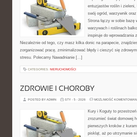
entuzjastów roślin i zieleni
swój ogród, warzywnik ora
Strona łączy w sobie bazę 
warzywach i roślinach balk
inspiruje do wprowadzania z
Niezależnie od tego, czy masz kilka donic na parapecie, znajdzies
zorganizować pracę, zminimalizować błędy i cieszyć się zdrowym
stresu. Polecamy Nawadnianie […]
CATEGORIES:
NIERUCHOMOŚCI
ZDROWIE I CHOROBY
POSTED BY ADMIN
STY - 5 - 2026
MOŻLIWOŚĆ KOMENTOWAN
Kury i Koguty to przestrzeń
zrozumieć świat domowej ho
pierwszych kroków z kuram
piskląt, aż po utrzymanie s