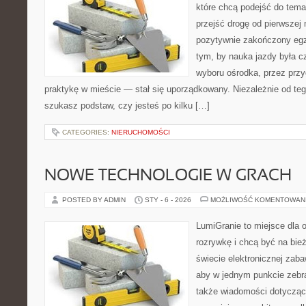
które chcą podejść do tema
przejść drogę od pierwszej 
pozytywnie zakończony egz
tym, by nauka jazdy była c
wyboru ośrodka, przez przyg
praktykę w mieście — stał się uporządkowany. Niezależnie od teg
szukasz podstaw, czy jesteś po kilku […]
CATEGORIES:
NIERUCHOMOŚCI
NOWE TECHNOLOGIE W GRACH
POSTED BY ADMIN
STY - 6 - 2026
MOŻLIWOŚĆ KOMENTOWAN
LumiGranie to miejsce dla 
rozrywkę i chcą być na bież
świecie elektronicznej zaba
aby w jednym punkcie zebra
także wiadomości dotyczące