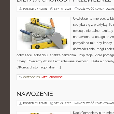
DIETA A CHOROBY PRZEWLEKŁE
POSTED BY ADMIN
STY - 5 - 2026
MOŻLIWOŚĆ KOMENTOWAN
OKdieta.pl to miejsce, w k
spotyka się z praktyką. To n
obiecuje nierealne rezultaty
nastawiona na osiągalne zm
pomyślana tak, aby każdy, 
doświadczenia, mógł znale
dotyczące jadłospisu, a także narzędzia i inspiracje, które pomaga
rutyny. Polecamy działy Fermentowana żywność i Dieta a chorob
OKdieta.pl stoi racjonalne […]
CATEGORIES:
NIERUCHOMOŚCI
NAWOŻENIE
POSTED BY ADMIN
STY - 5 - 2026
MOŻLIWOŚĆ KOMENTOWAN
KącikOgrodniczy.pl to miej