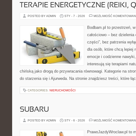
TERAPIE ENERGETYCZNE (REIKI, Q
POSTED BY ADMIN
STY - 7 - 2026
MOŻLIWOŚĆ KOMENTOWAN
Bodbam.pl to przestrzeń, w 
całościowo – bez dzielenia 
części”, bez patrzenia wyłą
dla osób, które chcą lepiej
emocje i codzienne nawyki, 
interesują się terapiami na
chińską jako drogą do przywracania równowagi. Kategorie na stron
do starzenia się i Ajurweda. Na stronie znajdziesz treści, które łą
CATEGORIES:
NIERUCHOMOŚCI
SUBARU
POSTED BY ADMIN
STY - 6 - 2026
MOŻLIWOŚĆ KOMENTOWAN
PrawoJazdyWroclaw.pl to m