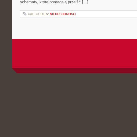
schematy, które pomagają przejść […]
CATEGORIES:
NIERUCHOMOŚCI