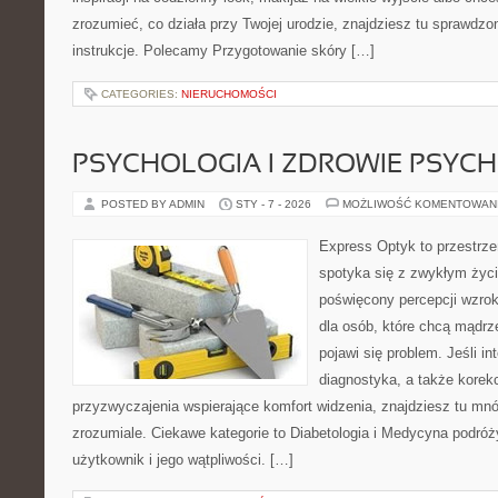
zrozumieć, co działa przy Twojej urodzie, znajdziesz tu sprawdzon
instrukcje. Polecamy Przygotowanie skóry […]
CATEGORIES:
NIERUCHOMOŚCI
PSYCHOLOGIA I ZDROWIE PSYCH
POSTED BY ADMIN
STY - 7 - 2026
MOŻLIWOŚĆ KOMENTOWAN
Express Optyk to przestrze
spotyka się z zwykłym życ
poświęcony percepcji wzrok
dla osób, które chcą mądrz
pojawi się problem. Jeśli in
diagnostyka, a także korekc
przyzwyczajenia wspierające komfort widzenia, znajdziesz tu m
zrozumiale. Ciekawe kategorie to Diabetologia i Medycyna podróży
użytkownik i jego wątpliwości. […]