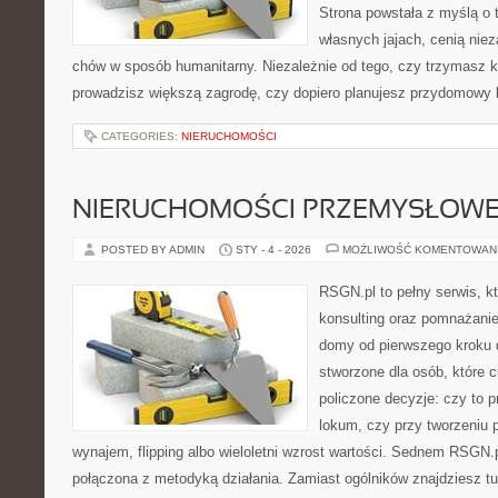
Strona powstała z myślą o 
własnych jajach, cenią nie
chów w sposób humanitarny. Niezależnie od tego, czy trzymasz k
prowadzisz większą zagrodę, czy dopiero planujesz przydomowy k
CATEGORIES:
NIERUCHOMOŚCI
NIERUCHOMOŚCI PRZEMYSŁOW
POSTED BY ADMIN
STY - 4 - 2026
MOŻLIWOŚĆ KOMENTOWAN
RSGN.pl to pełny serwis, k
konsulting oraz pomnażani
domy od pierwszego kroku do
stworzone dla osób, które
policzone decyzje: czy to 
lokum, czy przy tworzeniu p
wynajem, flipping albo wieloletni wzrost wartości. Sednem RSGN.p
połączona z metodyką działania. Zamiast ogólników znajdziesz tu 