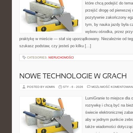
które chcą podejść do tema
przejść drogę od pierwszej 
pozytywnie zakończony egz
tym, by nauka jazdy była c
wyboru ośrodka, przez przyg
praktykę w mieście — stał się uporządkowany. Niezależnie od teg
szukasz podstaw, czy jesteś po kilku […]
CATEGORIES:
NIERUCHOMOŚCI
NOWE TECHNOLOGIE W GRACH
POSTED BY ADMIN
STY - 6 - 2026
MOŻLIWOŚĆ KOMENTOWAN
LumiGranie to miejsce dla 
rozrywkę i chcą być na bież
świecie elektronicznej zaba
aby w jednym punkcie zebra
także wiadomości dotyczące