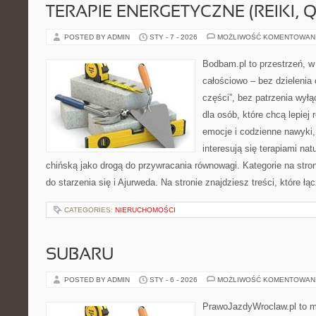
TERAPIE ENERGETYCZNE (REIKI, Q
POSTED BY ADMIN
STY - 7 - 2026
MOŻLIWOŚĆ KOMENTOWAN
Bodbam.pl to przestrzeń, w 
całościowo – bez dzielenia 
części”, bez patrzenia wyłą
dla osób, które chcą lepiej
emocje i codzienne nawyki, 
interesują się terapiami na
chińską jako drogą do przywracania równowagi. Kategorie na stron
do starzenia się i Ajurweda. Na stronie znajdziesz treści, które łą
CATEGORIES:
NIERUCHOMOŚCI
SUBARU
POSTED BY ADMIN
STY - 6 - 2026
MOŻLIWOŚĆ KOMENTOWAN
PrawoJazdyWroclaw.pl to m