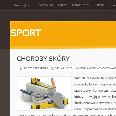
Archiwum
Kibice
Komentator
Polska
Strona główna
Spis
SPORT
CHOROBY SKÓRY
POSTED BY ADMIN
STY - 8 - 2026
MOŻLIWOŚĆ KOMENTOWAN
Jak Się Malować to miejsc
osobach, które chcą opano
przystępny. Ten serwis łąc
którzy stawiają pierwsze kr
średniozaawansowanych, dz
treści dopasowane do doświ
inspiracji na codzienny look, makijaż na wielkie wyjście albo chce