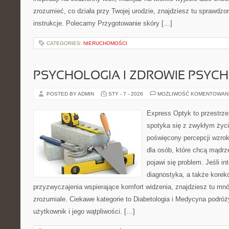
zrozumieć, co działa przy Twojej urodzie, znajdziesz tu sprawdzon
instrukcje. Polecamy Przygotowanie skóry […]
CATEGORIES:
NIERUCHOMOŚCI
PSYCHOLOGIA I ZDROWIE PSYCH
POSTED BY ADMIN
STY - 7 - 2026
MOŻLIWOŚĆ KOMENTOWAN
Express Optyk to przestrze
spotyka się z zwykłym życ
poświęcony percepcji wzrok
dla osób, które chcą mądrz
pojawi się problem. Jeśli in
diagnostyka, a także korekc
przyzwyczajenia wspierające komfort widzenia, znajdziesz tu m
zrozumiale. Ciekawe kategorie to Diabetologia i Medycyna podróży
użytkownik i jego wątpliwości. […]