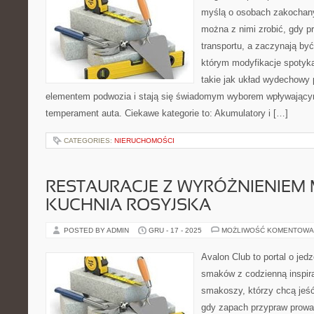
myślą o osobach zakochany
można z nimi zrobić, gdy p
transportu, a zaczynają być
którym modyfikacje spotyka
takie jak układ wydechowy
elementem podwozia i stają się świadomym wyborem wpływającym
temperament auta. Ciekawe kategorie to: Akumulatory i […]
CATEGORIES:
NIERUCHOMOŚCI
RESTAURACJE Z WYRÓŻNIENIEM M
KUCHNIA ROSYJSKA
POSTED BY ADMIN
GRU - 17 - 2025
MOŻLIWOŚĆ KOMENTOWA
Avalon Club to portal o jedz
smaków z codzienną inspira
smakoszy, którzy chcą jeść 
gdy zapach przypraw prowad