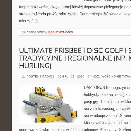
mapa możliwości, dzięki której łatwiej dopasować pielęgnację do
stronie to Uroda po 40. roku życia i Dermatologia. W świecie, w 
mierzy […]
CATEGORIES:
NIERUCHOMOŚCI
ULTIMATE FRISBEE I DISC GOLF I
TRADYCYJNE I REGIONALNE (NP. 
HURLING)
POSTED BY ADMIN
GRU - 21 - 2025
MOŻLIWOŚĆ KOMENTOWA
DAPTORUN to magazyn onli
hobbystycznemu, mniej zn
pasji gry. To miejsce, w któ
się z ciekawością, a zwykłe
się w relację z drogi. Stron
którzy wybierają osiedlowe h
sportową zajawkę, zamiast wielkich stadionów. Polecamy: Surfing i