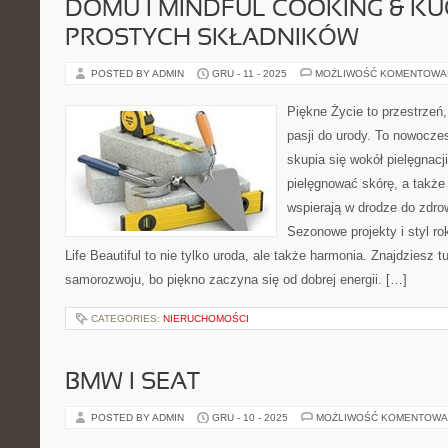
DOMU I MINDFUL COOKING & K
PROSTYCH SKŁADNIKÓW
POSTED BY ADMIN
GRU - 11 - 2025
MOŻLIWOŚĆ KOMENTOWA
Piękne Życie to przestrzeń,
pasji do urody. To nowocze
skupia się wokół pielęgnacji.
pielęgnować skórę, a także 
wspierają w drodze do zdro
Sezonowe projekty i styl 
Life Beautiful to nie tylko uroda, ale także harmonia. Znajdziesz t
samorozwoju, bo piękno zaczyna się od dobrej energii. […]
CATEGORIES:
NIERUCHOMOŚCI
BMW I SEAT
POSTED BY ADMIN
GRU - 10 - 2025
MOŻLIWOŚĆ KOMENTOWA