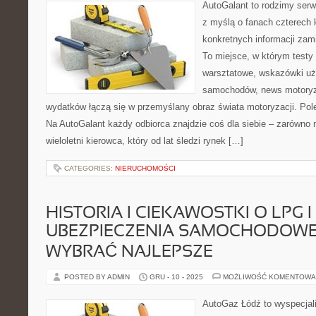
AutoGalant to rodzimy serw
z myślą o fanach czterech 
konkretnych informacji zam
To miejsce, w którym testy
warsztatowe, wskazówki uż
samochodów, news motoryza
wydatków łączą się w przemyślany obraz świata motoryzacji. Pol
Na AutoGalant każdy odbiorca znajdzie coś dla siebie – zarówno no
wieloletni kierowca, który od lat śledzi rynek […]
CATEGORIES:
NIERUCHOMOŚCI
HISTORIA I CIEKAWOSTKI O LPG I
UBEZPIECZENIA SAMOCHODOWE 
WYBRAĆ NAJLEPSZE
POSTED BY ADMIN
GRU - 10 - 2025
MOŻLIWOŚĆ KOMENTOWA
AutoGaz Łódź to wyspecjal