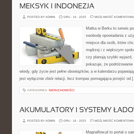
MEKSYK I INDONEZJA
POSTED BY ADMIN
GRU - 19 - 2025
MOŻLIWOŚĆ KOMENTOWA
Matka w Berku to serwis po
swobodę opowiadania z uż
miejsce dla osób, które chc
mądrzej i z większym spoko
czy planują szybki wyjazd,
pokazuje, że podróżowanie
wtedy, gdy życie jest pełne obowiązków, a w kalendarzu pojawiają
jest wyłącznie zbiór relacji, lecz kompas pomagająca przejść od 
CATEGORIES:
NIERUCHOMOŚCI
AKUMULATORY I SYSTEMY ŁAD
POSTED BY ADMIN
GRU - 18 - 2025
MOŻLIWOŚĆ KOMENTOWA
Magnaflow.pl to portal o s