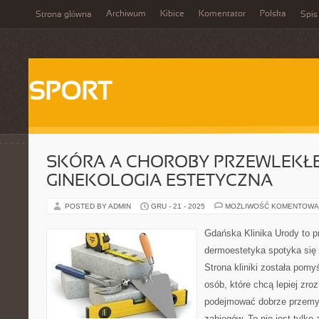
Archiwum
Kibice
Komentator
Polska
Strona główna
Spis
SPORT
SKÓRA A CHOROBY PRZEWLEKŁE
GINEKOLOGIA ESTETYCZNA
POSTED BY ADMIN
GRU - 21 - 2025
MOŻLIWOŚĆ KOMENTOWA
Gdańska Klinika Urody to p
dermoestetyka spotyka się z
Strona kliniki została pom
osób, które chcą lepiej zro
podejmować dobrze przemy
zabiegów. To nie jest tylko 