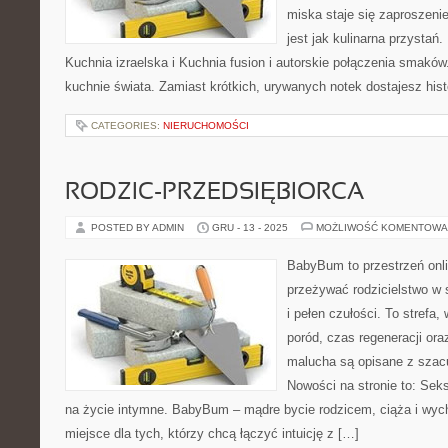
miska staje się zaproszeni
jest jak kulinarna przystań
Kuchnia izraelska i Kuchnia fusion i autorskie połączenia smakó
kuchnie świata. Zamiast krótkich, urywanych notek dostajesz histo
CATEGORIES:
NIERUCHOMOŚCI
RODZIC-PRZEDSIĘBIORCA
POSTED BY ADMIN
GRU - 13 - 2025
MOŻLIWOŚĆ KOMENTOWA
BabyBum to przestrzeń onli
przeżywać rodzicielstwo w 
i pełen czułości. To strefa
poród, czas regeneracji ora
malucha są opisane z szacu
Nowości na stronie to: Se
na życie intymne. BabyBum – mądre bycie rodzicem, ciąża i wyc
miejsce dla tych, którzy chcą łączyć intuicję z […]