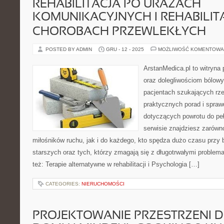
REHABILITACJA PO URAZACH
KOMUNIKACYJNYCH I REHABILIT
CHOROBACH PRZEWLEKŁYCH
POSTED BY ADMIN
GRU - 12 - 2025
MOŻLIWOŚĆ KOMENTOWA
ArstanMedica.pl to witryna
oraz dolegliwościom bólowy
pacjentach szukających rzet
praktycznych porad i spra
dotyczących powrotu do pe
serwisie znajdziesz zarówn
miłośników ruchu, jak i do każdego, kto spędza dużo czasu przy 
starszych oraz tych, którzy zmagają się z długotrwałymi proble
też: Terapie alternatywne w rehabilitacji i Psychologia […]
CATEGORIES:
NIERUCHOMOŚCI
PROJEKTOWANIE PRZESTRZENI 