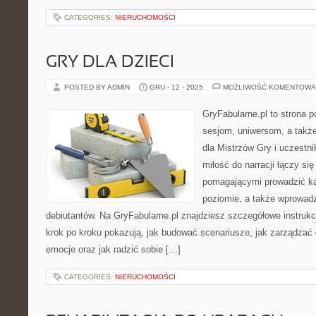
CATEGORIES:
NIERUCHOMOŚCI
GRY DLA DZIECI
POSTED BY ADMIN
GRU - 12 - 2025
MOŻLIWOŚĆ KOMENTOWA
GryFabularne.pl to strona 
sesjom, uniwersom, a tak
dla Mistrzów Gry i uczestn
miłość do narracji łączy si
pomagającymi prowadzić k
poziomie, a także wprowad
debiutantów. Na GryFabularne.pl znajdziesz szczegółowe instrukcj
krok po kroku pokazują, jak budować scenariusze, jak zarządzać 
emocje oraz jak radzić sobie […]
CATEGORIES:
NIERUCHOMOŚCI