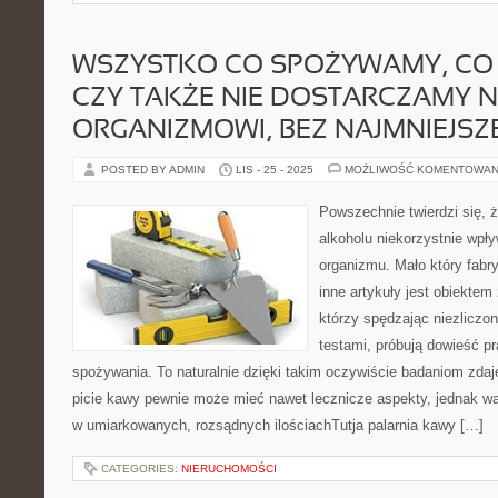
WSZYSTKO CO SPOŻYWAMY, CO
CZY TAKŻE NIE DOSTARCZAMY 
ORGANIZMOWI, BEZ NAJMNIEJSZ
POSTED BY ADMIN
LIS - 25 - 2025
MOŻLIWOŚĆ KOMENTOWAN
Powszechnie twierdzi się, że
alkoholu niekorzystnie wpł
organizmu. Mało który fabr
inne artykuły jest obiektem
którzy spędzając niezliczone
testami, próbują dowieść pr
spożywania. To naturalnie dzięki takim oczywiście badaniom zdaj
picie kawy pewnie może mieć nawet lecznicze aspekty, jednak wa
w umiarkowanych, rozsądnych ilościachTutja palarnia kawy […]
CATEGORIES:
NIERUCHOMOŚCI