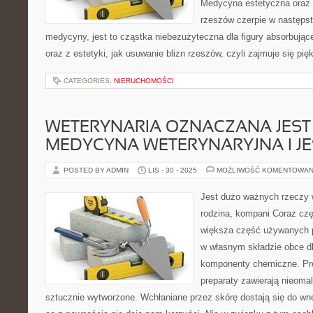
Medycyna estetyczna oraz w
rzeszów czerpie w następst
medycyny, jest to cząstka niebezużyteczna dla figury absorbujące
oraz z estetyki, jak usuwanie blizn rzeszów, czyli zajmuje się pi
CATEGORIES:
NIERUCHOMOŚCI
WETERYNARIA OZNACZANA JEST 
MEDYCYNA WETERYNARYJNA I JE
POSTED BY ADMIN
LIS - 30 - 2025
MOŻLIWOŚĆ KOMENTOWAN
Jest dużo ważnych rzeczy w
rodzina, kompani Coraz czę
większa część używanych p
w własnym składzie obce d
komponenty chemiczne. P
preparaty zawierają nieomal
sztucznie wytworzone. Wchłaniane przez skórę dostają się do wn