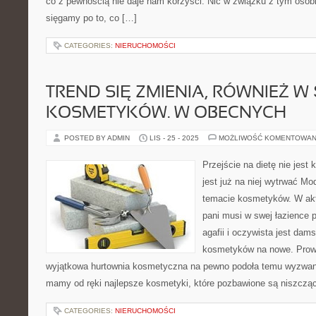
co z pewnością nie daje nam korzyści. Nic w związku z tym osobli
sięgamy po to, co […]
CATEGORIES:
NIERUCHOMOŚCI
TREND SIĘ ZMIENIA, RÓWNIEŻ W 
KOSMETYKÓW. W OBECNYCH
POSTED BY ADMIN
LIS - 25 - 2025
MOŻLIWOŚĆ KOMENTOWAN
Przejście na dietę nie jest 
jest już na niej wytrwać Mo
temacie kosmetyków. W akt
pani musi w swej łazience 
agafii i oczywista jest da
kosmetyków na nowe. Prow
wyjątkowa hurtownia kosmetyczna na pewno podoła temu wyzwani
mamy od ręki najlepsze kosmetyki, które pozbawione są niszcząc
CATEGORIES:
NIERUCHOMOŚCI