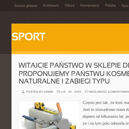
Archiwum
Kibice
Komentator
Polska
Strona główna
Spis
SPORT
WITAJCIE PAŃSTWO W SKLEPIE 
PROPONUJEMY PAŃSTWU KOSME
NATURALNE I ZABIEGI TYPU
POSTED BY ADMIN
LIS - 30 - 2025
MOŻLIWOŚĆ KOMENTOWAN
Często jest tak, że ktoś 
Jest to stosunkowo nowa dzi
dopiero od kilkunastu lat, 
że i na tym polu odniosła o