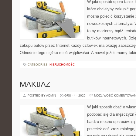
W jaki sposób sporo taniej 
które chciałyby zakupić po
można polecić korzystanie z
nowoczesnych alternatyw.
to by martensy bądź tenisó
butików internetowych. Dzię
zakupu butów przez Internet każdy człowiek ma okazję zaoszczęd
Odnośnie tego ciężko mieć wątpliwości. A nawet jeżeli mamy tak
CATEGORIES:
NIERUCHOMOŚCI
MAKIJAŻ
POSTED BY ADMIN
GRU - 4 - 2025
MOŻLIWOŚĆ KOMENTOWAN
W jaki sposób dbać o włas
podobać się dla mężczyzn? 
bardzo mocno sprzeciwiają 
przecież coś zrozumiałego,