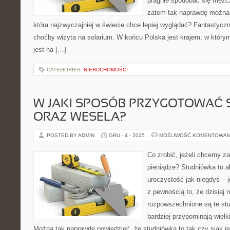
pragnie spodobać się mężc
zatem tak naprawdę można p
która najzwyczajniej w świecie chce lepiej wyglądać? Fantastycz
choćby wizyta na solarium. W końcu Polska jest krajem, w którym
jest na […]
CATEGORIES:
NIERUCHOMOŚCI
W JAKI SPOSÓB PRZYGOTOWAĆ 
ORAZ WESELA?
POSTED BY ADMIN
GRU - 4 - 2025
MOŻLIWOŚĆ KOMENTOWAN
Co zrobić, jeżeli chcemy z
pieniądze? Studniówka to a
uroczystość jak niegdyś – j
z pewnością to, że dzisiaj 
rozpowszechnione są te stu
bardziej przypominają wielki
Można tak naprawdę powiedzieć, że studniówka to tak czy siak j