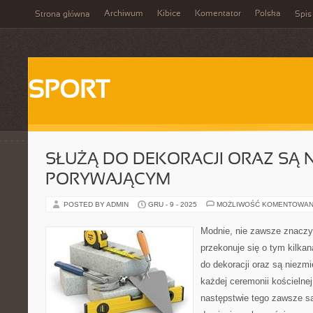
Archiwum
Kibice
Komentator
Polska
Strona główna
Spis
SPORT
SŁUŻĄ DO DEKORACJI ORAZ SĄ
PORYWAJĄCYM
POSTED BY ADMIN
GRU - 9 - 2025
MOŻLIWOŚĆ KOMENTOWAN
Modnie, nie zawsze znaczy
przekonuje się o tym kilkan
do dekoracji oraz są niezm
każdej ceremonii kościelne
następstwie tego zawsze są