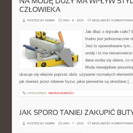
NA MODĘ DUŻY MA WPŁYW STYL
CZŁOWIEKA
POSTED BY ADMIN
GRU - 8 - 2025
MOŻLIWOŚĆ KOMENTOWAN
Jak dbać o dojrzałe ciało?
trudno jest jednoznacznie 
Jest to spowodowane tym, ż
urodę i to ma niesamowicie
dana osoba się ubiera, co na
Moda niewątpliwie prezentuje
ukazuje się właśnie poprzez ubiór, używanie rozmaitych element
jak również przez robienie fryzur, jakie pierwotnie są określane […
CATEGORIES:
NIERUCHOMOŚCI
JAK SPORO TANIEJ ZAKUPIĆ BUT
POSTED BY ADMIN
GRU - 7 - 2025
MOŻLIWOŚĆ KOMENTOWAN