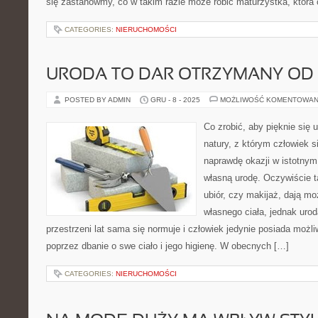
się zastanówmy, co w takim razie może robić maturzystka, która
CATEGORIES:
NIERUCHOMOŚCI
URODA TO DAR OTRZYMANY OD
POSTED BY ADMIN
GRU - 8 - 2025
MOŻLIWOŚĆ KOMENTOWAN
Co zrobić, aby pięknie się 
natury, z którym człowiek s
naprawdę okazji w istotnym
własną urodę. Oczywiście t
ubiór, czy makijaż, dają mo
własnego ciała, jednak uro
przestrzeni lat sama się normuje i człowiek jedynie posiada możl
poprzez dbanie o swe ciało i jego higienę. W obecnych […]
CATEGORIES:
NIERUCHOMOŚCI