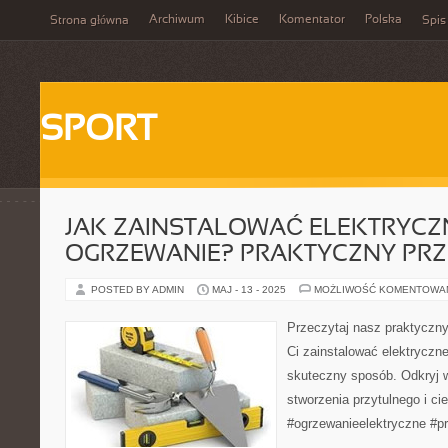
Archiwum
Kibice
Komentator
Polska
Strona główna
Spis
SPORT
JAK ZAINSTALOWAĆ ELEKTRYCZ
OGRZEWANIE? PRAKTYCZNY PR
POSTED BY ADMIN
MAJ - 13 - 2025
MOŻLIWOŚĆ KOMENTOWA
Przeczytaj nasz praktyczn
Ci zainstalować elektryczne
skuteczny sposób. Odkryj w
stworzenia przytulnego i ci
#ogrzewanieelektryczne #pr