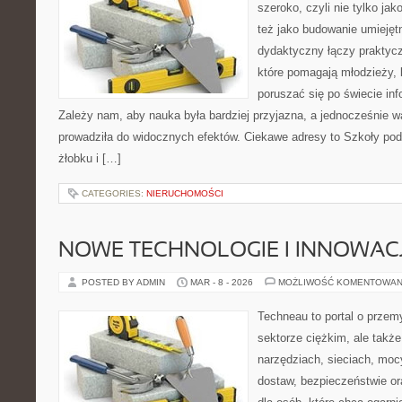
szeroko, czyli nie tylko jak
też jako budowanie umiejęt
dydaktyczny łączy praktyc
które pomagają młodzieży, 
poruszać się po świecie in
Zależy nam, aby nauka była bardziej przyjazna, a jednocześnie w
prowadziła do widocznych efektów. Ciekawe adresy to Szkoły po
żłobku i […]
CATEGORIES:
NIERUCHOMOŚCI
NOWE TECHNOLOGIE I INNOWAC
POSTED BY ADMIN
MAR - 8 - 2026
MOŻLIWOŚĆ KOMENTOWAN
Techneau to portal o przem
sektorze ciężkim, ale także
narzędziach, sieciach, moc
dostaw, bezpieczeństwie or