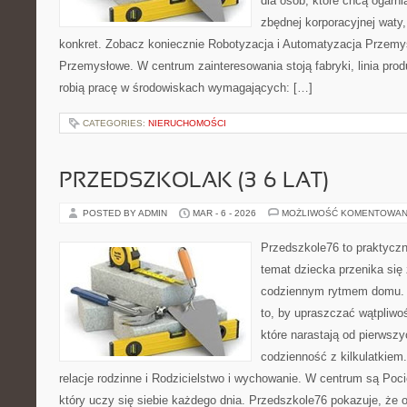
dla osób, które chcą ogarn
zbędnej korporacyjnej waty,
konkret. Zobacz koniecznie Robotyzacja i Automatyzacja Przemys
Przemysłowe. W centrum zainteresowania stoją fabryki, linia prod
robią pracę w środowiskach wymagających: […]
CATEGORIES:
NIERUCHOMOŚCI
PRZEDSZKOLAK (3–6 LAT)
POSTED BY ADMIN
MAR - 6 - 2026
MOŻLIWOŚĆ KOMENTOWAN
Przedszkole76 to praktyczny
temat dziecka przenika się
codziennym rytmem domu. T
to, by upraszczać wątpliwo
które narastają od pierwszy
codzienność z kilkulatkiem
relacje rodzinne i Rodzicielstwo i wychowanie. W centrum są Pocie
który uczy się siebie każdego dnia. Przedszkole76 pokazuje, że o