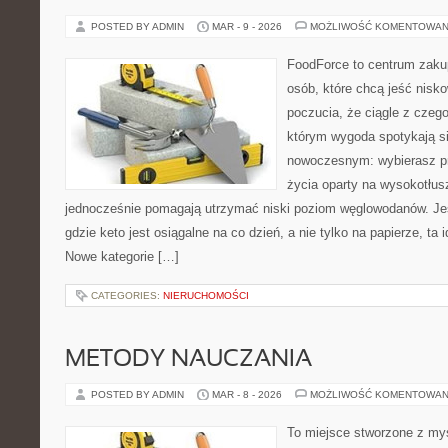
POSTED BY ADMIN
MAR - 9 - 2026
MOŻLIWOŚĆ KOMENTOWAN
FoodForce to centrum zaku
osób, które chcą jeść nis
poczucia, że ciągle z czeg
którym wygoda spotykają s
nowoczesnym: wybierasz pro
życia oparty na wysokotłu
jednocześnie pomagają utrzymać niski poziom węglowodanów. Jeś
gdzie keto jest osiągalne na co dzień, a nie tylko na papierze, ta 
Nowe kategorie […]
CATEGORIES:
NIERUCHOMOŚCI
METODY NAUCZANIA
POSTED BY ADMIN
MAR - 8 - 2026
MOŻLIWOŚĆ KOMENTOWAN
To miejsce stworzone z myś