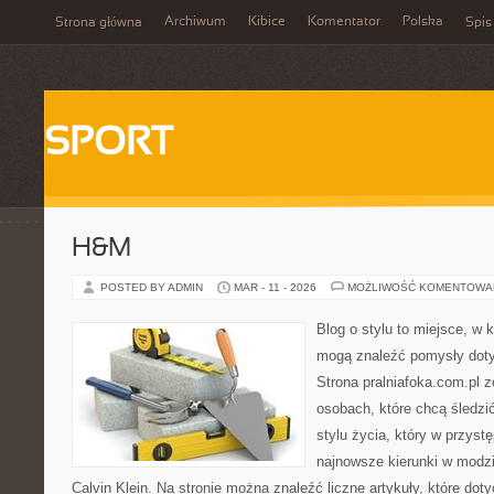
Archiwum
Kibice
Komentator
Polska
Strona główna
Spis
SPORT
H&M
POSTED BY ADMIN
MAR - 11 - 2026
MOŻLIWOŚĆ KOMENTOWA
Blog o stylu to miejsce, w k
mogą znaleźć pomysły dot
Strona pralniafoka.com.pl 
osobach, które chcą śledzić
stylu życia, który w przys
najnowsze kierunki w modzi
Calvin Klein. Na stronie można znaleźć liczne artykuły, które doty