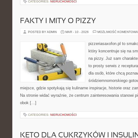
CATEGORIES:
NIERUCHOMOŚCI
FAKTY I MITY O PIZZY
POSTED BY ADMIN
MAR - 10 - 2026
MOŻLIWOŚĆ KOMENTOWA
pizzeriasaxofon.pl to smako
który koncentruje się na sm
na pizzy. Już sam charakter
to prosty serwis z receptur
dla osób, które chcą pozna
śródziemnomorskiego gotowa
miejsce, gdzie spotykają się kulinarne inspiracje, historie oraz za
Na stronie widać wyraźnie, że centrum zainteresowania stanowi pi
obok […]
CATEGORIES:
NIERUCHOMOŚCI
KETO DLA CUKRZYKÓW I INSU