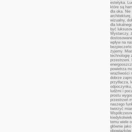
estetyka. L
które są har
dla oka. Nie
architekturę
wizualny, do
dla lokalneg
być luksuso
Wystarczy, ż
dostosowane
wpływ na na
bezpieczeńs
żyjemy. Mias
technologię
przestrzeni.
energooszczę
powietrza m
wrażliwości
dobrze zapro
przytłacza, 
odpoczynku, 
ludźmi i poc
prostu wygod
przestrzeń 
naszego funk
tworzyć mias
Współczesne 
kiedykolwiek
temu wiele o
głównie jako
obowiązków.