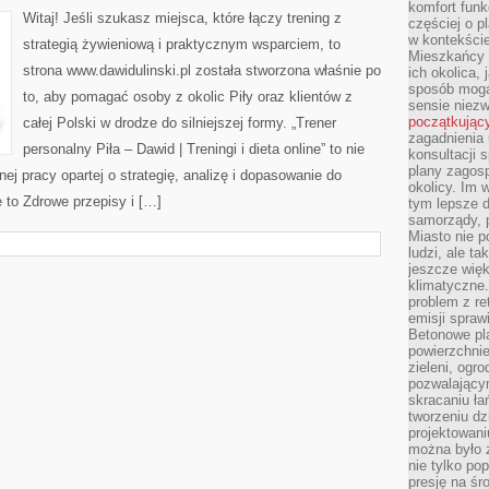
komfort funk
Witaj! Jeśli szukasz miejsca, które łączy trening z
częściej o p
w kontekście
strategią żywieniową i praktycznym wsparciem, to
Mieszkańcy 
strona www.dawidulinski.pl została stworzona właśnie po
ich okolica, 
sposób mogą
to, aby pomagać osoby z okolic Piły oraz klientów z
sensie niezw
początkując
całej Polski w drodze do silniejszej formy. „Trener
zagadnienia 
personalny Piła – Dawid | Treningi i dieta online” to nie
konsultacji 
plany zagos
rnej pracy opartej o strategię, analizę i dopasowanie do
okolicy. Im
 to Zdrowe przepisy i […]
tym lepsze 
samorządy, p
Miasto nie p
ludzi, ale t
jeszcze wię
klimatyczne.
problem z re
emisji spraw
Betonowe pla
powierzchnie
zieleni, og
pozwalający
skracaniu ł
tworzeniu dz
projektowani
można było 
nie tylko po
presję na śr