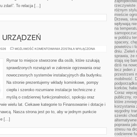
zaprojektow
rzeczywiste 
ru zdań”. To relacja […]
różnym styl
mieście ogr
Drzewa, skw
wpływają nie
na temperatu
samopoczuci
E URZĄDZEŃ
w pobliżu te
spacery, chę
powietrzu i 
TESTY
 2026
MOŻLIWOŚĆ KOMENTOWANIA
ZOSTAŁA WYŁĄCZONA
dniu. Zieleń
I
RECENZJE
sprawia, że 
URZĄDZEŃ
Rymar to miejsce stworzone dla osób, które szukają
stają się ba
dziś na nowo
sprawdzonych rozwiązań w zakresie ogrzewania oraz
lecz jeden 
przestrzeni 
nowoczesnych systemów instalacyjnych dla budynku.
mobilność. 
Na stronie prezentujemy wkłady kominkowe, pompy
podporządko
korków, hała
ciepła i szeroko rozumiane instalacje techniczne z
Coraz więcej
myślą o codziennej funkcjonalności, spokoju oraz
publiczny, r
które zmniej
ie wielu lat. Ciekawe kategorie to Finansowanie i dotacje i
korzystania
wygodny tra
nawcą. Nasza strona jest po to, aby w jednym punkcie
szeroki chod
je […]
alternatywne
poprawia jak
stresu na dr
codzienne f