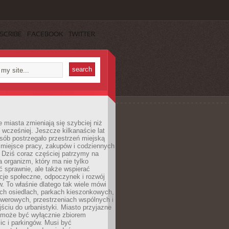
SCRIBE
FACEBOOK
TWITTER
miasta zmieniają się szybciej niż
 wcześniej. Jeszcze kilkanaście lat
sób postrzegało przestrzeń miejską
 miejsce pracy, zakupów i codziennych
 Dziś coraz częściej patrzymy na
a organizm, który ma nie tylko
 sprawnie, ale także wspierać
acje społeczne, odpoczynek i rozwój
 To właśnie dlatego tak wiele mówi
ych osiedlach, parkach kieszonkowych,
werowych, przestrzeniach wspólnych i
ciu do urbanistyki. Miasto przyjazne
e może być wyłącznie zbiorem
ic i parkingów. Musi być