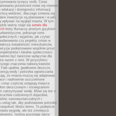
cjonowania tysięcy osób. Coraz
lanowaniu przestrzeni mówi się również
 edukacji i dostępności informacji.
chcą wiedzieć, dlaczego zmienia się
jakie inwestycje są planowane i w jaki
 wpływać na wygląd miasta. W tym
ykle ważny staje się
serwis dla
ych
który tłumaczy prostym językiem
urbanistyczne, pokazuje sens
społecznych i wyjaśnia, jak czytać
podarowania czy projekty zmian w
 większa świadomość mieszkańców,
decyzje podejmowane wspólnie przez
rojektantów i lokalne społeczności.
owinno być tworzone wyłącznie dla
akże razem z nimi. W przyszłości
kszego znaczenia nabiorą kwestie
 Fale upałów, gwałtowne deszcze,
tencją wody i potrzeba ograniczania
iają, że miasta muszą się adaptować.
ce i nadmiernie uszczelnione
 coraz częściej ustępują miejsca
rodom deszczowym i rozwiązaniom
m zatrzymywać wodę. Mówi się też o
ańcuchów codziennych dojazdów,
ielnic samowystarczalnych i
u usług tak, aby podstawowe potrzeby
zaspokoić blisko domu. To podejście
prawia wygodę, ale też zmniejsza
odowisko. Istotna pozostaje także