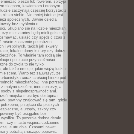
emierzać pieszo lub rowerem, sprzyja
nym sklepom, kawiarniom i drobnym
ludzie zaczynają częściej korzystać z
 blisko siebie. Nie mniej istotne jest
ięzi społecznych. Dawne osiedla
tawały bez myślenia o
ci. Skupiano się na liczbie mieszkań,
, czy mieszkańcy będą mieli gdzie się
rozmawiać, usiąść czy spędzić czas z
ś rośnie znaczenie przestrzeni
ch i wspólnych, takich jak skwery,
place, lokalne domy kultury czy dobrze
iedzińce. To właśnie tam rodzą się
elacje i poczucie przynależności.
azne do życia to nie tylko
a, ale także emocje, jakie wiążą ludzi z
miejscem. Warto też zauważyć, że
rbanistyka coraz częściej bierze pod
rodność mieszkańców. Inne potrzeby
 z małymi dziećmi, inne seniorzy, a
 osoby z niepełnosprawnościami.
rzeń miejska musi być dostępna i
Ławki powinny znajdować się tam, gdzie
potrzebne, przejścia dla pieszych
ezpieczne, a urzędy, szkoły czy
 powinny być osiągalne bez
wysiłku. To pozornie drobne detale
tym, czy miasto wspiera codzienne
aczej je utrudnia. Czasami nawet
miany potrafią znacząco poprawić