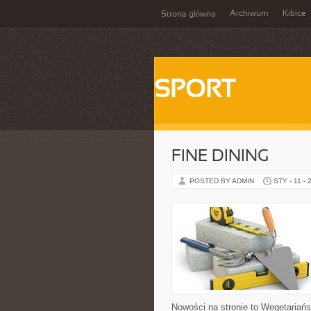
Archiwum
Kibice
Strona główna
SPORT
FINE DINING
POSTED BY ADMIN
STY - 11 - 
Nowości na stronie to Wegetariańs