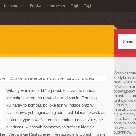
Komentator
Polska
Tagi
Tagi
Spis Treści
SUB
Współczesne 
kiedykolwiek
FINE
2026
MOŻLIWOŚĆ KOMENTOWANIA
ZOSTAŁA WYŁĄCZONA
temu wiele o
DINING
głównie jako
Witamy w miejscu, które powstało z zachwytu nad
obowiązków.
miasto jak n
kuchnią i apetytu na nowe doświadczenia. Ten blog
funkcjonować
zdrowie, rel
kulinarny to kompas po lokalach w Polsce oraz w
mieszkańców.
najciekawszych regionach globu. Jeśli lubisz sprawdzać
się o zielon
ścieżkach ro
restauracyjne nowości, cenisz konkret i chcesz czytać
nowym podejś
o jedzeniu w sposób obrazowy, to trafiasz idealnie.
do życia ni
budynków, ul
kie i Wegańskie Restauracje i Restauracje w Górach. To nie