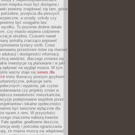
rzeń miejska musi być dostępna i
Ławki powinny znajdować się tam, gdzie
potrzebne, przejścia dla pieszych
ezpieczne, a urzędy, szkoły czy
 powinny być osiągalne bez
wysiłku. To pozornie drobne detale
tym, czy miasto wspiera codzienne
aczej je utrudnia. Czasami nawet
miany potrafią znacząco poprawić
cjonowania tysięcy osób. Coraz
lanowaniu przestrzeni mówi się również
 edukacji i dostępności informacji.
chcą wiedzieć, dlaczego zmienia się
jakie inwestycje są planowane i w jaki
 wpływać na wygląd miasta. W tym
ykle ważny staje się
serwis dla
ych
który tłumaczy prostym językiem
urbanistyczne, pokazuje sens
społecznych i wyjaśnia, jak czytać
podarowania czy projekty zmian w
 większa świadomość mieszkańców,
decyzje podejmowane wspólnie przez
rojektantów i lokalne społeczności.
owinno być tworzone wyłącznie dla
akże razem z nimi. W przyszłości
kszego znaczenia nabiorą kwestie
 Fale upałów, gwałtowne deszcze,
tencją wody i potrzeba ograniczania
iają, że miasta muszą się adaptować.