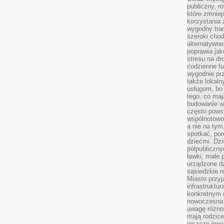
publiczny, r
które zmniej
korzystania
wygodny tra
szeroki chod
alternatywne
poprawia jak
stresu na dr
codzienne f
wygodnie prz
także lokal
usługom, bo 
tego, co mają
budowanie w
często pows
wspólnotowoś
a nie na tym
spotkać, po
dziećmi. Dzi
półpubliczny
ławki, małe 
urządzone dz
sąsiedzkie r
Miasto przyj
infrastruktur
konkretnym 
nowoczesna u
uwagę różno
mają rodzice
jeszcze inne