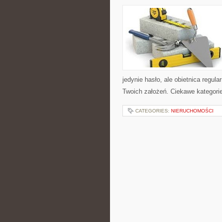
jedynie hasło, ale obietnica regula
Twoich założeń. Ciekawe kategorie
CATEGORIES:
NIERUCHOMOŚCI