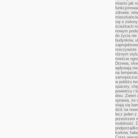
miasto jak n
funkcjonować
zdrowie, rel
mieszkańców.
się o zielon
ścieżkach ro
nowym podejś
do życia ni
budynków, ul
zaprojektow
rzeczywiste 
różnym styl
mieście ogr
Drzewa, skw
wpływają nie
na temperatu
samopoczuci
w pobliżu te
spacery, chę
powietrzu i 
dniu. Zieleń
sprawia, że 
stają się ba
dziś na nowo
lecz jeden 
przestrzeni 
mobilność. 
podporządko
korków, hała
Coraz więcej