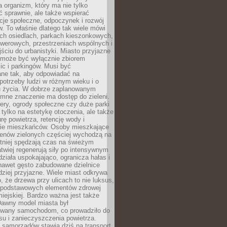
a organizm, który ma nie tylko
 sprawnie, ale także wspierać
acje społeczne, odpoczynek i rozwój
 To właśnie dlatego tak wiele mówi
ych osiedlach, parkach kieszonkowych,
werowych, przestrzeniach wspólnych i
ciu do urbanistyki. Miasto przyjazne
e może być wyłącznie zbiorem
ic i parkingów. Musi być
ane tak, aby odpowiadać na
potrzeby ludzi w różnym wieku i o
u życia. W dobrze zaplanowanym
omne znaczenie ma dostęp do zieleni.
ery, ogrody społeczne czy duże parki
 tylko na estetykę otoczenia, ale także
rę powietrza, retencję wody i
e mieszkańców. Osoby mieszkające
renów zielonych częściej wychodzą na
tniej spędzają czas na świeżym
łatwiej regenerują siły po intensywnym
 działa uspokajająco, ogranicza hałas i
nawet gęsto zabudowane dzielnice
rdziej przyjazne. Wiele miast odkrywa
, że drzewa przy ulicach to nie luksus,
z podstawowych elementów zdrowej
miejskiej. Bardzo ważna jest także
Dawny model miasta był
wany samochodom, co prowadziło do
su i zanieczyszczenia powietrza.
 samorządów stawia dziś na transport