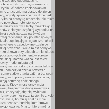
ane tak, aby odpowiadać na
potrzeby ludzi w różnym wieku i o
u życia. W dobrze zaplanowanym
omne znaczenie ma dostęp do zieleni.
ery, ogrody społeczne czy duże parki
 tylko na estetykę otoczenia, ale także
rę powietrza, retencję wody i
e mieszkańców. Osoby mieszkające
renów zielonych częściej wychodzą na
tniej spędzają czas na świeżym
łatwiej regenerują siły po intensywnym
 działa uspokajająco, ogranicza hałas i
nawet gęsto zabudowane dzielnice
rdziej przyjazne. Wiele miast odkrywa
, że drzewa przy ulicach to nie luksus,
z podstawowych elementów zdrowej
miejskiej. Bardzo ważna jest także
Dawny model miasta był
wany samochodom, co prowadziło do
su i zanieczyszczenia powietrza.
 samorządów stawia dziś na transport
owery, ruch pieszy oraz rozwiązania,
szają potrzebę codziennego
 z auta. Kiedy mieszkańcy mają
mwaj, bezpieczną drogę rowerową i
nik, zaczynają chętniej wybierać
 formy przemieszczania się. To z kolei
ość życia, bo mniej spalin i mniej
odze oznacza bardziej komfortowe
unkcjonowanie. Miasto, które można