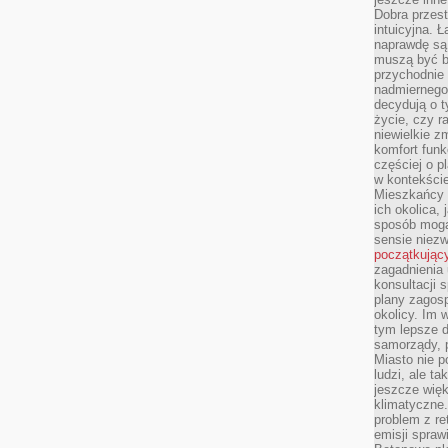
Dobra przest
intuicyjna. 
naprawdę są 
muszą być b
przychodnie
nadmiernego 
decydują o 
życie, czy r
niewielkie z
komfort funk
częściej o p
w kontekście
Mieszkańcy 
ich okolica, 
sposób mogą
sensie niezw
początkując
zagadnienia 
konsultacji 
plany zagos
okolicy. Im
tym lepsze 
samorządy, p
Miasto nie p
ludzi, ale t
jeszcze wię
klimatyczne.
problem z re
emisji spraw