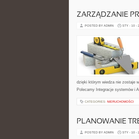
ZARZĄDZANIE PR
POSTED BY ADMIN
STY - 10 -
dzięki którym wiedza nie zostaje w
Polecamy Integracje systemów i A
CATEGORIES:
NIERUCHOMOŚCI
PLANOWANIE TR
POSTED BY ADMIN
STY - 10 -