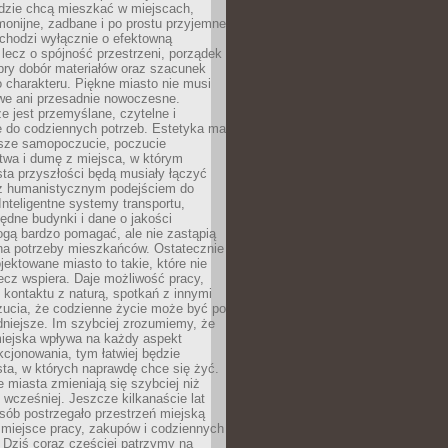
udzie chcą mieszkać w miejscach,
monijne, zadbane i po prostu przyjemne
 chodzi wyłącznie o efektowną
, lecz o spójność przestrzeni, porządek
bry dobór materiałów oraz szacunek
o charakteru. Piękne miasto nie musi
we ani przesadnie nowoczesne.
e jest przemyślane, czytelne i
 do codziennych potrzeb. Estetyka ma
sze samopoczucie, poczucie
twa i dumę z miejsca, w którym
ta przyszłości będą musiały łączyć
 z humanistycznym podejściem do
 Inteligentne systemy transportu,
dne budynki i dane o jakości
ogą bardzo pomagać, ale nie zastąpią
 na potrzeby mieszkańców. Ostatecznie
jektowane miasto to takie, które nie
lecz wspiera. Daje możliwość pracy,
kontaktu z naturą, spotkań z innymi
zucia, że codzienne życie może być po
niejsze. Im szybciej zrozumiemy, że
miejska wpływa na każdy aspekt
cjonowania, tym łatwiej będzie
ta, w których naprawdę chce się żyć.
miasta zmieniają się szybciej niż
 wcześniej. Jeszcze kilkanaście lat
sób postrzegało przestrzeń miejską
 miejsce pracy, zakupów i codziennych
 Dziś coraz częściej patrzymy na