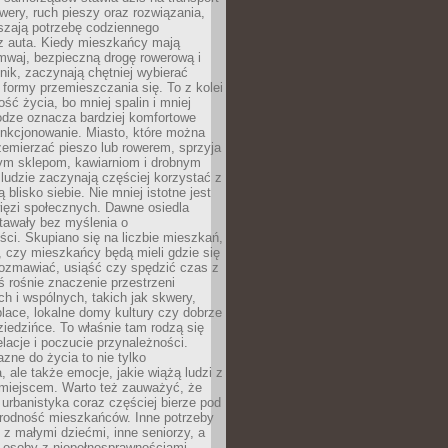
owery, ruch pieszy oraz rozwiązania,
szają potrzebę codziennego
 z auta. Kiedy mieszkańcy mają
mwaj, bezpieczną drogę rowerową i
nik, zaczynają chętniej wybierać
 formy przemieszczania się. To z kolei
ość życia, bo mniej spalin i mniej
odze oznacza bardziej komfortowe
unkcjonowanie. Miasto, które można
emierzać pieszo lub rowerem, sprzyja
nym sklepom, kawiarniom i drobnym
ludzie zaczynają częściej korzystać z
 blisko siebie. Nie mniej istotne jest
ięzi społecznych. Dawne osiedla
tawały bez myślenia o
ci. Skupiano się na liczbie mieszkań,
, czy mieszkańcy będą mieli gdzie się
rozmawiać, usiąść czy spędzić czas z
ś rośnie znaczenie przestrzeni
ch i wspólnych, takich jak skwery,
place, lokalne domy kultury czy dobrze
iedzińce. To właśnie tam rodzą się
elacje i poczucie przynależności.
azne do życia to nie tylko
a, ale także emocje, jakie wiążą ludzi z
miejscem. Warto też zauważyć, że
rbanistyka coraz częściej bierze pod
rodność mieszkańców. Inne potrzeby
 z małymi dziećmi, inne seniorzy, a
 osoby z niepełnosprawnościami.