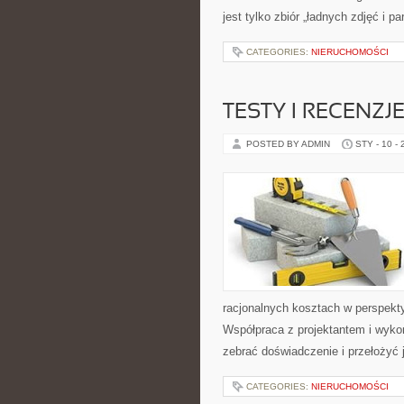
jest tylko zbiór „ładnych zdjęć i pa
CATEGORIES:
NIERUCHOMOŚCI
TESTY I RECENZJ
POSTED BY ADMIN
STY - 10 -
racjonalnych kosztach w perspektyw
Współpraca z projektantem i wyko
zebrać doświadczenie i przełożyć 
CATEGORIES:
NIERUCHOMOŚCI