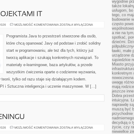
wygodnie prz
także lokal
usługom, bo 
OJEKTAMI IT
tego, co mają
budowanie w
często pows
ZARZĄDZANIE
 2026
MOŻLIWOŚĆ KOMENTOWANIA
ZOSTAŁA WYŁĄCZONA
PROJEKTAMI
wspólnotowoś
IT
a nie na tym
Programista Java to przestrzeń stworzone dla osób,
spotkać, po
dziećmi. Dzi
które chcą opanować Javy od podstaw i zrobić solidny
półpubliczny
start w programowaniu, ale też dla tych, którzy już
ławki, małe 
urządzone dz
tworzą aplikacje i szukają konkretnych rozwiązań. To
sąsiedzkie r
Miasto przyj
materiały e-learningowe, baza artykułów, a przede
infrastruktur
wszystkim ćwiczenia oparte o codzienne wyzwania,
konkretnym 
nowoczesna u
 teorii, tylko od razu staje się działającym kodem.
uwagę różno
PI i Sztuczna inteligencja i uczenie maszynowe. W […]
mają rodzice
jeszcze inne
Dobra przest
intuicyjna. 
naprawdę są 
muszą być b
przychodnie
ENINGU
nadmiernego 
decydują o 
życie, czy r
PLANOWANIE
 2026
MOŻLIWOŚĆ KOMENTOWANIA
ZOSTAŁA WYŁĄCZONA
TRENINGU
niewielkie z