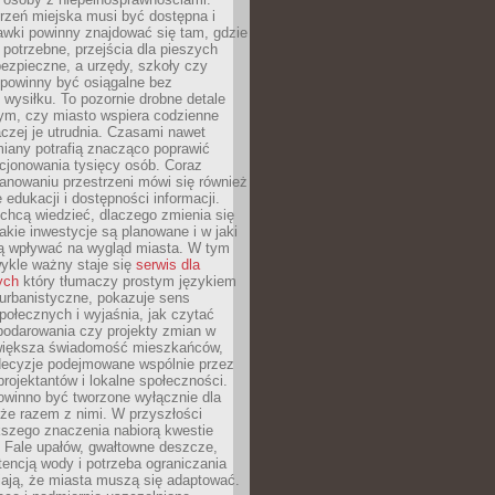
rzeń miejska musi być dostępna i
Ławki powinny znajdować się tam, gdzie
potrzebne, przejścia dla pieszych
ezpieczne, a urzędy, szkoły czy
 powinny być osiągalne bez
wysiłku. To pozornie drobne detale
tym, czy miasto wspiera codzienne
aczej je utrudnia. Czasami nawet
miany potrafią znacząco poprawić
cjonowania tysięcy osób. Coraz
lanowaniu przestrzeni mówi się również
 edukacji i dostępności informacji.
chcą wiedzieć, dlaczego zmienia się
jakie inwestycje są planowane i w jaki
 wpływać na wygląd miasta. W tym
ykle ważny staje się
serwis dla
ych
który tłumaczy prostym językiem
urbanistyczne, pokazuje sens
społecznych i wyjaśnia, jak czytać
podarowania czy projekty zmian w
 większa świadomość mieszkańców,
decyzje podejmowane wspólnie przez
rojektantów i lokalne społeczności.
owinno być tworzone wyłącznie dla
akże razem z nimi. W przyszłości
kszego znaczenia nabiorą kwestie
 Fale upałów, gwałtowne deszcze,
tencją wody i potrzeba ograniczania
iają, że miasta muszą się adaptować.