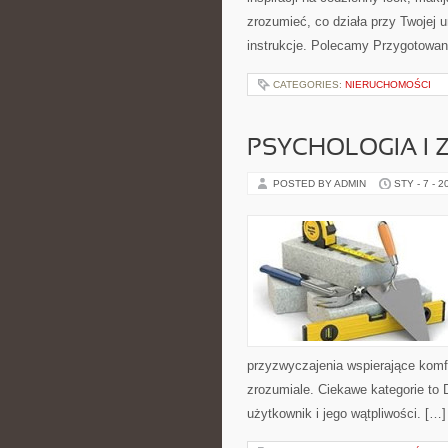
zrozumieć, co działa przy Twojej u
instrukcje. Polecamy Przygotowan
CATEGORIES:
NIERUCHOMOŚCI
PSYCHOLOGIA I 
POSTED BY ADMIN
STY - 7 - 2
przyzwyczajenia wspierające komf
zrozumiale. Ciekawe kategorie to 
użytkownik i jego wątpliwości. […]