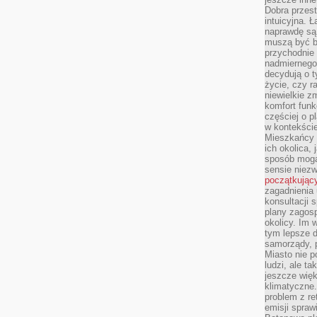
Dobra przest
intuicyjna. 
naprawdę są 
muszą być b
przychodnie
nadmiernego 
decydują o 
życie, czy r
niewielkie z
komfort funk
częściej o p
w kontekście
Mieszkańcy 
ich okolica, 
sposób mogą
sensie niezw
początkując
zagadnienia 
konsultacji 
plany zagos
okolicy. Im
tym lepsze 
samorządy, p
Miasto nie p
ludzi, ale t
jeszcze wię
klimatyczne.
problem z re
emisji spraw