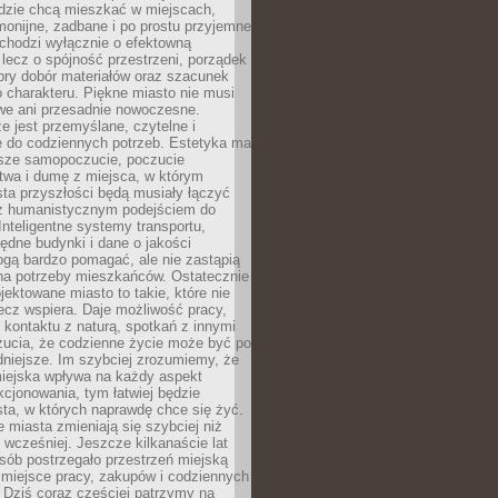
udzie chcą mieszkać w miejscach,
monijne, zadbane i po prostu przyjemne
 chodzi wyłącznie o efektowną
, lecz o spójność przestrzeni, porządek
bry dobór materiałów oraz szacunek
o charakteru. Piękne miasto nie musi
we ani przesadnie nowoczesne.
e jest przemyślane, czytelne i
 do codziennych potrzeb. Estetyka ma
sze samopoczucie, poczucie
twa i dumę z miejsca, w którym
ta przyszłości będą musiały łączyć
 z humanistycznym podejściem do
 Inteligentne systemy transportu,
dne budynki i dane o jakości
ogą bardzo pomagać, ale nie zastąpią
 na potrzeby mieszkańców. Ostatecznie
jektowane miasto to takie, które nie
lecz wspiera. Daje możliwość pracy,
kontaktu z naturą, spotkań z innymi
zucia, że codzienne życie może być po
niejsze. Im szybciej zrozumiemy, że
miejska wpływa na każdy aspekt
cjonowania, tym łatwiej będzie
ta, w których naprawdę chce się żyć.
miasta zmieniają się szybciej niż
 wcześniej. Jeszcze kilkanaście lat
sób postrzegało przestrzeń miejską
 miejsce pracy, zakupów i codziennych
 Dziś coraz częściej patrzymy na