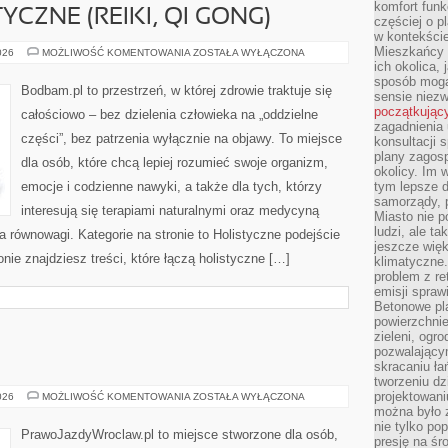
komfort funk
YCZNE (REIKI, QI GONG)
częściej o p
w kontekście
Mieszkańcy 
TERAPIE
026
MOŻLIWOŚĆ KOMENTOWANIA
ZOSTAŁA WYŁĄCZONA
ENERGETYCZNE
ich okolica, 
(REIKI,
sposób mogą
QI
Bodbam.pl to przestrzeń, w której zdrowie traktuje się
sensie niezw
GONG)
początkując
całościowo – bez dzielenia człowieka na „oddzielne
zagadnienia 
części”, bez patrzenia wyłącznie na objawy. To miejsce
konsultacji 
plany zagos
dla osób, które chcą lepiej rozumieć swoje organizm,
okolicy. Im
emocje i codzienne nawyki, a także dla tych, którzy
tym lepsze 
samorządy, p
interesują się terapiami naturalnymi oraz medycyną
Miasto nie p
ludzi, ale t
a równowagi. Kategorie na stronie to Holistyczne podejście
jeszcze wię
onie znajdziesz treści, które łączą holistyczne […]
klimatyczne.
problem z re
emisji spraw
Betonowe pla
powierzchnie
zieleni, og
pozwalający
skracaniu ł
tworzeniu dz
projektowani
SUBARU
026
MOŻLIWOŚĆ KOMENTOWANIA
ZOSTAŁA WYŁĄCZONA
można było 
nie tylko po
PrawoJazdyWroclaw.pl to miejsce stworzone dla osób,
presję na śr