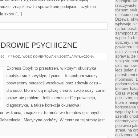
zaprojektow
rzeczywiste 
rodzie, znajdziesz tu sprawdzone podejście i czytelne
różnym styl
ie skóry […]
mieście ogr
Drzewa, skw
wpływają nie
na temperatu
samopoczuci
w pobliżu te
spacery, chę
ZDROWIE PSYCHICZNE
powietrzu i 
dniu. Zieleń
sprawia, że 
PSYCHOLOGIA
026
MOŻLIWOŚĆ KOMENTOWANIA
ZOSTAŁA WYŁĄCZONA
I
stają się ba
ZDROWIE
dziś na nowo
PSYCHICZNE
Express Optyk to przestrzeń, w którym okulistyka
lecz jeden 
przestrzeni 
spotyka się z zwykłym życiem. To centrum wiedzy
mobilność. 
poświęcony percepcji wzrokowej oraz zdrowiu oczu –
podporządko
korków, hała
dla osób, które chcą mądrzej chronić swoje oczy, zanim
Coraz więcej
pojawi się problem. Jeśli interesuje Cię prewencja,
publiczny, r
które zmniej
diagnostyka, a także korekcja okularowa i
korzystania
wygodny tra
ort widzenia, znajdziesz tu mnóstwo tematów opisanych
szeroki chod
Diabetologia i Medycyna podróży. W centrum tej strony jest
alternatywne
poprawia jak
stresu na dr
codzienne f