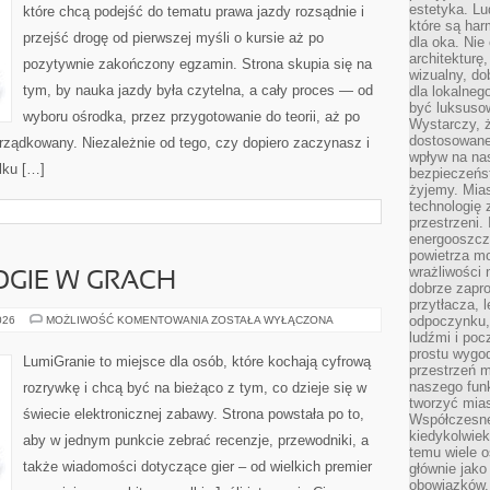
estetyka. L
które chcą podejść do tematu prawa jazdy rozsądnie i
które są har
przejść drogę od pierwszej myśli o kursie aż po
dla oka. Nie
architekturę
pozytywnie zakończony egzamin. Strona skupia się na
wizualny, do
tym, by nauka jazdy była czytelna, a cały proces — od
dla lokalneg
być luksuso
wyboru ośrodka, przez przygotowanie do teorii, aż po
Wystarczy, ż
dostosowane
rządkowany. Niezależnie od tego, czy dopiero zaczynasz i
wpływ na na
lku […]
bezpieczeńs
żyjemy. Mias
technologię
przestrzeni.
energooszczę
powietrza m
wrażliwości
GIE W GRACH
dobrze zapro
przytłacza, 
NOWE
odpoczynku, 
026
MOŻLIWOŚĆ KOMENTOWANIA
ZOSTAŁA WYŁĄCZONA
TECHNOLOGIE
ludźmi i poc
W
prostu wygod
GRACH
LumiGranie to miejsce dla osób, które kochają cyfrową
przestrzeń 
naszego funk
rozrywkę i chcą być na bieżąco z tym, co dzieje się w
tworzyć mias
świecie elektronicznej zabawy. Strona powstała po to,
Współczesne 
kiedykolwiek
aby w jednym punkcie zebrać recenzje, przewodniki, a
temu wiele o
także wiadomości dotyczące gier – od wielkich premier
głównie jako
obowiązków.