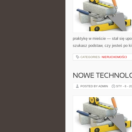
praktykę w mieście — stał się upo
szukasz podstaw, czy jesteś po ki
CATEGORIES:
NIERUCHOMOŚCI
NOWE TECHNOLO
POSTED BY ADMIN
STY - 6 - 2