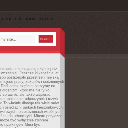
SCRIBE
FACEBOOK
TWITTER
miasta zmieniają się szybciej niż
 wcześniej. Jeszcze kilkanaście lat
sób postrzegało przestrzeń miejską
 miejsce pracy, zakupów i codziennych
 Dziś coraz częściej patrzymy na
a organizm, który ma nie tylko
 sprawnie, ale także wspierać
acje społeczne, odpoczynek i rozwój
 To właśnie dlatego tak wiele mówi
ych osiedlach, parkach kieszonkowych,
werowych, przestrzeniach wspólnych i
ciu do urbanistyki. Miasto przyjazne
e może być wyłącznie zbiorem
ic i parkingów. Musi być