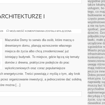
wygodnie prz
także lokal
usługom, bo 
tego, co mają
budowanie w
ARCHITEKTURZE I
często pows
wspólnotowoś
a nie na tym
spotkać, po
OŚWIETLENIE
026
MOŻLIWOŚĆ KOMENTOWANIA
ZOSTAŁA WYŁĄCZONA
dziećmi. Dzi
W
półpubliczny
ARCHITEKTURZE
I
ławki, małe 
Mazurskie Domy to serwis dla osób, które marzą o
BUDOWNICTWIE
urządzone dz
drewnianym domu, planują wznoszenie własnego
sąsiedzkie r
Miasto przyj
miejsca do życia albo chcą zmodernizować już
infrastruktur
istniejący budynek. To miejsce, gdzie łączą się tematy
konkretnym 
nowoczesna u
domów z drewna, praktyczne podejście do prac
uwagę różno
mają rodzice
wykończeniowych oraz coraz popularniejsze
jeszcze inne
ch energetycznie. Treści powstają z myślą o tym, aby krok
Dobra przest
intuicyjna. 
 przez organizowanie inwestycji, a jednocześnie dać solidną
naprawdę są 
które można […]
muszą być b
przychodnie
nadmiernego 
decydują o 
życie, czy r
niewielkie z