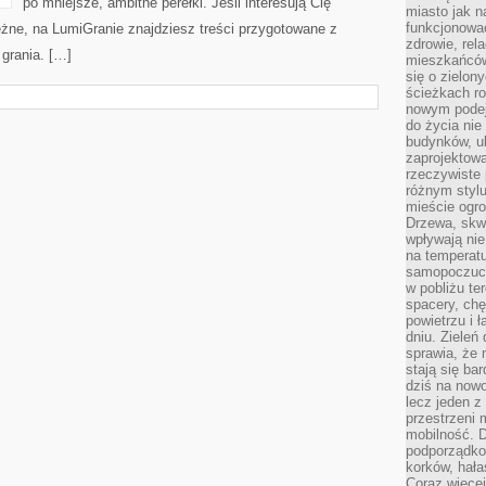
po mniejsze, ambitne perełki. Jeśli interesują Cię
miasto jak n
funkcjonować
leżne, na LumiGranie znajdziesz treści przygotowane z
zdrowie, rel
 grania. […]
mieszkańców.
się o zielon
ścieżkach ro
nowym podejś
do życia ni
budynków, ul
zaprojektow
rzeczywiste 
różnym styl
mieście ogr
Drzewa, skw
wpływają nie
na temperatu
samopoczuci
w pobliżu te
spacery, chę
powietrzu i 
dniu. Zieleń
sprawia, że 
stają się ba
dziś na nowo
lecz jeden 
przestrzeni 
mobilność. 
podporządko
korków, hała
Coraz więcej