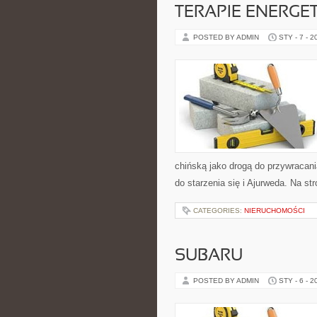
TERAPIE ENERGET
POSTED BY ADMIN
STY - 7 - 2
chińską jako drogą do przywracani
do starzenia się i Ajurweda. Na str
CATEGORIES:
NIERUCHOMOŚCI
SUBARU
POSTED BY ADMIN
STY - 6 - 2