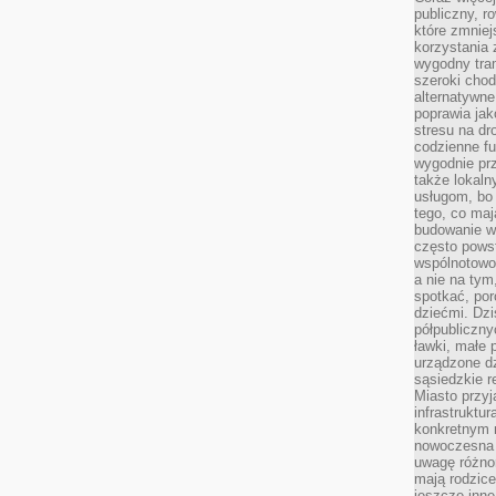
publiczny, r
które zmniej
korzystania
wygodny tra
szeroki chod
alternatywne
poprawia jak
stresu na dr
codzienne f
wygodnie prz
także lokal
usługom, bo 
tego, co mają
budowanie w
często pows
wspólnotowoś
a nie na tym
spotkać, po
dziećmi. Dzi
półpubliczny
ławki, małe 
urządzone dz
sąsiedzkie r
Miasto przyj
infrastruktur
konkretnym 
nowoczesna u
uwagę różno
mają rodzice
jeszcze inne