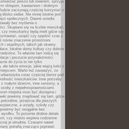
emierzać pieszo lub rowerem, sprzyja
nym sklepom, kawiarniom i drobnym
ludzie zaczynają częściej korzystać z
 blisko siebie. Nie mniej istotne jest
ięzi społecznych. Dawne osiedla
tawały bez myślenia o
ci. Skupiano się na liczbie mieszkań,
, czy mieszkańcy będą mieli gdzie się
rozmawiać, usiąść czy spędzić czas z
ś rośnie znaczenie przestrzeni
ch i wspólnych, takich jak skwery,
place, lokalne domy kultury czy dobrze
iedzińce. To właśnie tam rodzą się
elacje i poczucie przynależności.
azne do życia to nie tylko
a, ale także emocje, jakie wiążą ludzi z
miejscem. Warto też zauważyć, że
rbanistyka coraz częściej bierze pod
rodność mieszkańców. Inne potrzeby
 z małymi dziećmi, inne seniorzy, a
 osoby z niepełnosprawnościami.
rzeń miejska musi być dostępna i
Ławki powinny znajdować się tam, gdzie
potrzebne, przejścia dla pieszych
ezpieczne, a urzędy, szkoły czy
 powinny być osiągalne bez
wysiłku. To pozornie drobne detale
tym, czy miasto wspiera codzienne
aczej je utrudnia. Czasami nawet
miany potrafią znacząco poprawić