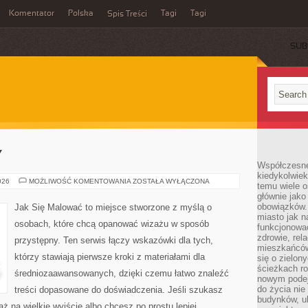
Komentator
Polska
Tagi
Tagi
Spis Treści
SUB
Y
Współczesne 
kiedykolwiek
CHOROBY
026
MOŻLIWOŚĆ KOMENTOWANIA
ZOSTAŁA WYŁĄCZONA
temu wiele o
SKÓRY
głównie jako
obowiązków.
Jak Się Malować to miejsce stworzone z myślą o
miasto jak n
osobach, które chcą opanować wizażu w sposób
funkcjonować
zdrowie, rel
przystępny. Ten serwis łączy wskazówki dla tych,
mieszkańców.
którzy stawiają pierwsze kroki z materiałami dla
się o zielon
ścieżkach ro
średniozaawansowanych, dzięki czemu łatwo znaleźć
nowym podejś
do życia ni
treści dopasowane do doświadczenia. Jeśli szukasz
budynków, ul
aż na wielkie wyjście albo chcesz po prostu lepiej