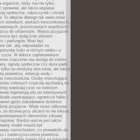
a organizm, który ma nie tylko
 sprawnie, ale także wspierać
acje społeczne, odpoczynek i rozwój
 To właśnie dlatego tak wiele mówi
ych osiedlach, parkach kieszonkowych,
werowych, przestrzeniach wspólnych i
ciu do urbanistyki. Miasto przyjazne
e może być wyłącznie zbiorem
ic i parkingów. Musi być
ane tak, aby odpowiadać na
potrzeby ludzi w różnym wieku i o
u życia. W dobrze zaplanowanym
omne znaczenie ma dostęp do zieleni.
ery, ogrody społeczne czy duże parki
 tylko na estetykę otoczenia, ale także
rę powietrza, retencję wody i
e mieszkańców. Osoby mieszkające
renów zielonych częściej wychodzą na
tniej spędzają czas na świeżym
łatwiej regenerują siły po intensywnym
 działa uspokajająco, ogranicza hałas i
nawet gęsto zabudowane dzielnice
rdziej przyjazne. Wiele miast odkrywa
, że drzewa przy ulicach to nie luksus,
z podstawowych elementów zdrowej
miejskiej. Bardzo ważna jest także
Dawny model miasta był
wany samochodom, co prowadziło do
su i zanieczyszczenia powietrza.
 samorządów stawia dziś na transport