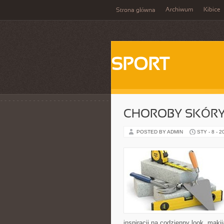
Archiwum
Kibice
Strona główna
SPORT
CHOROBY SKÓR
POSTED BY ADMIN
STY - 8 - 2
inspiracji na codzienny look, makij