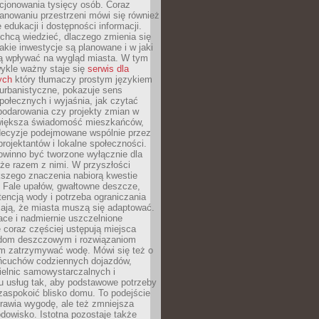
cjonowania tysięcy osób. Coraz
lanowaniu przestrzeni mówi się również
 edukacji i dostępności informacji.
chcą wiedzieć, dlaczego zmienia się
jakie inwestycje są planowane i w jaki
 wpływać na wygląd miasta. W tym
ykle ważny staje się
serwis dla
ych
który tłumaczy prostym językiem
urbanistyczne, pokazuje sens
społecznych i wyjaśnia, jak czytać
podarowania czy projekty zmian w
 większa świadomość mieszkańców,
decyzje podejmowane wspólnie przez
rojektantów i lokalne społeczności.
owinno być tworzone wyłącznie dla
akże razem z nimi. W przyszłości
kszego znaczenia nabiorą kwestie
 Fale upałów, gwałtowne deszcze,
tencją wody i potrzeba ograniczania
iają, że miasta muszą się adaptować.
ce i nadmiernie uszczelnione
 coraz częściej ustępują miejsca
rodom deszczowym i rozwiązaniom
m zatrzymywać wodę. Mówi się też o
ańcuchów codziennych dojazdów,
ielnic samowystarczalnych i
u usług tak, aby podstawowe potrzeby
zaspokoić blisko domu. To podejście
prawia wygodę, ale też zmniejsza
odowisko. Istotna pozostaje także