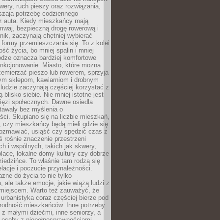
owery, ruch pieszy oraz rozwiązania,
szają potrzebę codziennego
 z auta. Kiedy mieszkańcy mają
mwaj, bezpieczną drogę rowerową i
nik, zaczynają chętniej wybierać
 formy przemieszczania się. To z kolei
ość życia, bo mniej spalin i mniej
odze oznacza bardziej komfortowe
unkcjonowanie. Miasto, które można
emierzać pieszo lub rowerem, sprzyja
nym sklepom, kawiarniom i drobnym
ludzie zaczynają częściej korzystać z
 blisko siebie. Nie mniej istotne jest
ięzi społecznych. Dawne osiedla
tawały bez myślenia o
ci. Skupiano się na liczbie mieszkań,
, czy mieszkańcy będą mieli gdzie się
rozmawiać, usiąść czy spędzić czas z
ś rośnie znaczenie przestrzeni
ch i wspólnych, takich jak skwery,
place, lokalne domy kultury czy dobrze
iedzińce. To właśnie tam rodzą się
elacje i poczucie przynależności.
azne do życia to nie tylko
a, ale także emocje, jakie wiążą ludzi z
miejscem. Warto też zauważyć, że
rbanistyka coraz częściej bierze pod
rodność mieszkańców. Inne potrzeby
 z małymi dziećmi, inne seniorzy, a
 osoby z niepełnosprawnościami.