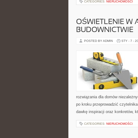
CATEGORIES:
NIERUCHOMOŚCI
OŚWIETLENIE W 
BUDOWNICTWIE
POSTED BY ADMIN
STY - 7 - 2
rozwiązania dla domów niezależny
po kroku przeprowadzić czytelnika
dawkę inspiracji oraz konkretów, 
CATEGORIES:
NIERUCHOMOŚCI