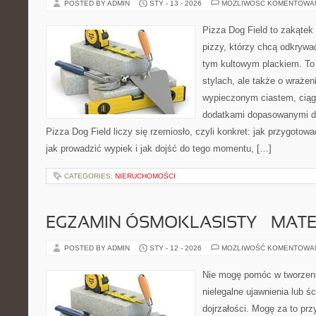
POSTED BY ADMIN
STY - 13 - 2026
MOŻLIWOŚĆ KOMENTOWA
Pizza Dog Field to zakątek
pizzy, którzy chcą odkrywa
tym kultowym plackiem. To 
stylach, ale także o wrażen
wypieczonym ciastem, ciąg
dodatkami dopasowanymi do
Pizza Dog Field liczy się rzemiosło, czyli konkret: jak przygotowa
jak prowadzić wypiek i jak dojść do tego momentu, […]
CATEGORIES:
NIERUCHOMOŚCI
EGZAMIN ÓSMOKLASISTY – MAT
POSTED BY ADMIN
STY - 12 - 2026
MOŻLIWOŚĆ KOMENTOWA
Nie mogę pomóc w tworzeniu
nielegalne ujawnienia lub ś
dojrzałości. Mogę za to prz