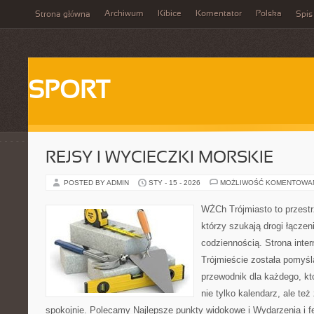
Archiwum
Kibice
Komentator
Polska
Strona główna
Spis
SPORT
REJSY I WYCIECZKI MORSKIE
POSTED BY ADMIN
STY - 15 - 2026
MOŻLIWOŚĆ KOMENTOWA
WŻCh Trójmiasto to przestrz
którzy szukają drogi łącze
codziennością. Strona inter
Trójmieście została pomyśl
przewodnik dla każdego, kt
nie tylko kalendarz, ale te
spokojnie. Polecamy Najlepsze punkty widokowe i Wydarzenia i 