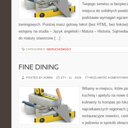
Twojego serwisu w bezpieczn
miejsca do solidnych powtó
podstawie wymagań egzami
treningowych. Poniżej masz gotowy tekst (bez HTML, bez linków
wstępny na studia – Język angielski i Matura – Historia. Sqlmedi
do matury stworzone […]
CATEGORIES:
NIERUCHOMOŚCI
FINE DINING
POSTED BY ADMIN
STY - 11 - 2026
MOŻLIWOŚĆ KOMENTOWA
Witamy w miejscu, które p
kuchnią i apetytu na nowe 
kulinarny to kompas po lok
najciekawszych regionach g
restauracyjne nowości, cen
o jedzeniu w sposób obrazow