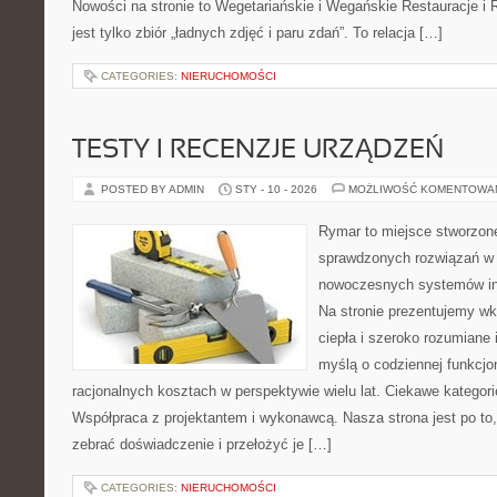
Nowości na stronie to Wegetariańskie i Wegańskie Restauracje i 
jest tylko zbiór „ładnych zdjęć i paru zdań”. To relacja […]
CATEGORIES:
NIERUCHOMOŚCI
TESTY I RECENZJE URZĄDZEŃ
POSTED BY ADMIN
STY - 10 - 2026
MOŻLIWOŚĆ KOMENTOWA
Rymar to miejsce stworzone
sprawdzonych rozwiązań w 
nowoczesnych systemów ins
Na stronie prezentujemy w
ciepła i szeroko rozumiane 
myślą o codziennej funkcjo
racjonalnych kosztach w perspektywie wielu lat. Ciekawe kategorie
Współpraca z projektantem i wykonawcą. Nasza strona jest po to
zebrać doświadczenie i przełożyć je […]
CATEGORIES:
NIERUCHOMOŚCI