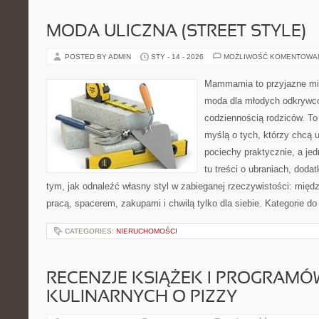
MODA ULICZNA (STREET STYLE)
POSTED BY ADMIN
STY - 14 - 2026
MOŻLIWOŚĆ KOMENTOWA
Mammamia to przyjazne mie
moda dla młodych odkrywcó
codziennością rodziców. To
myślą o tych, którzy chcą u
pociechy praktycznie, a jed
tu treści o ubraniach, dodat
tym, jak odnaleźć własny styl w zabieganej rzeczywistości: międ
pracą, spacerem, zakupami i chwilą tylko dla siebie. Kategorie d
CATEGORIES:
NIERUCHOMOŚCI
RECENZJE KSIĄŻEK I PROGRAMÓ
KULINARNYCH O PIZZY