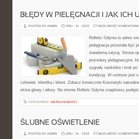
BŁĘDY W PIELĘGNACJI I JAK ICH
POSTED BY ADMIN
GRU - 31 - 2025
MOŻLIWOŚĆ KOMENTOWA
Rolletic Gdynia to adres s
pielęgnacja przestała być p
świadomą rutyną. Strona op
procedury pielęgnacyjne, k
sygnały naskórka i krok po
kondycję. W centrum jest ce
człowiek: klientka i klient. Zobacz koniecznie Kosmetyki naturalne
skóra głowy i włosy. Na stronie Rolletic Gdynia znajdziesz podejś
CATEGORIES:
NIERUCHOMOŚCI
ŚLUBNE OŚWIETLENIE
POSTED BY ADMIN
GRU - 31 - 2025
MOŻLIWOŚĆ KOMENTOWA