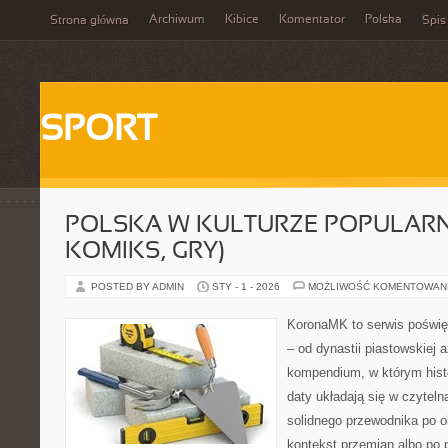
Archiwum
Kibice
Komentator
Polska
Strona główna
Spis
SPORT
POLSKA W KULTURZE POPULARNE
KOMIKS, GRY)
POSTED BY ADMIN
STY - 1 - 2026
MOŻLIWOŚĆ KOMENTOWAN
KoronaMK to serwis poświęc
– od dynastii piastowskiej 
kompendium, w którym histo
daty układają się w czyteln
solidnego przewodnika po o
kontekst przemian albo po 