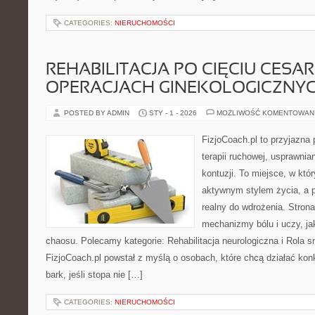
CATEGORIES:
NIERUCHOMOŚCI
REHABILITACJA PO CIĘCIU CESAR
OPERACJACH GINEKOLOGICZNY
POSTED BY ADMIN
STY - 1 - 2026
MOŻLIWOŚĆ KOMENTOWAN
FizjoCoach.pl to przyjazna
terapii ruchowej, usprawni
kontuzji. To miejsce, w któ
aktywnym stylem życia, a p
realny do wdrożenia. Stro
mechanizmy bólu i uczy, ja
chaosu. Polecamy kategorie: Rehabilitacja neurologiczna i Rola sn
FizjoCoach.pl powstał z myślą o osobach, które chcą działać konk
bark, jeśli stopa nie […]
CATEGORIES:
NIERUCHOMOŚCI