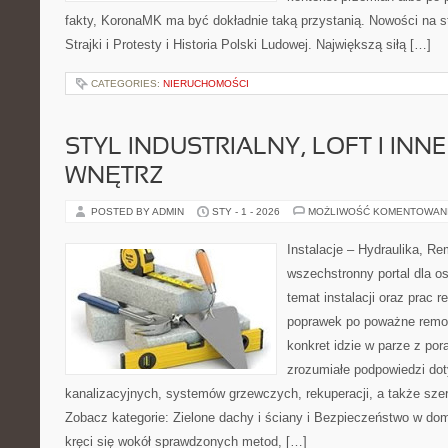
fakty, KoronaMK ma być dokładnie taką przystanią. Nowości na s
Strajki i Protesty i Historia Polski Ludowej. Największą siłą […]
CATEGORIES:
NIERUCHOMOŚCI
STYL INDUSTRIALNY, LOFT I INNE
WNĘTRZ
POSTED BY ADMIN
STY - 1 - 2026
MOŻLIWOŚĆ KOMENTOWAN
Instalacje – Hydraulika, R
wszechstronny portal dla o
temat instalacji oraz prac
poprawek po poważne remon
konkret idzie w parze z por
zrozumiałe podpowiedzi dot
kanalizacyjnych, systemów grzewczych, rekuperacji, a także sze
Zobacz kategorie: Zielone dachy i ściany i Bezpieczeństwo w do
kręci się wokół sprawdzonych metod, […]