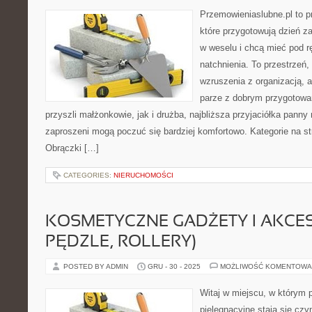
Przemowieniaslubne.pl to p
które przygotowują dzień za
w weselu i chcą mieć pod r
natchnienia. To przestrzeń, 
wzruszenia z organizacją, 
parze z dobrym przygotowa
przyszli małżonkowie, jak i drużba, najbliższa przyjaciółka panny 
zaproszeni mogą poczuć się bardziej komfortowo. Kategorie na str
Obrączki […]
CATEGORIES:
NIERUCHOMOŚCI
KOSMETYCZNE GADŻETY I AKCES
PĘDZLE, ROLLERY)
POSTED BY ADMIN
GRU - 30 - 2025
MOŻLIWOŚĆ KOMENTOWA
Witaj w miejscu, w którym 
pielęgnacyjne stają się czy