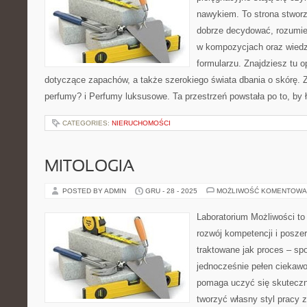
nawykiem. To strona stworz
dobrze decydować, rozumie
w kompozycjach oraz wiedzi
formularzu. Znajdziesz tu o
dotyczące zapachów, a także szerokiego świata dbania o skórę. 
perfumy? i Perfumy luksusowe. Ta przestrzeń powstała po to, by 
CATEGORIES:
NIERUCHOMOŚCI
MITOLOGIA
POSTED BY ADMIN
GRU - 28 - 2025
MOŻLIWOŚĆ KOMENTOWA
Laboratorium Możliwości to
rozwój kompetencji i posze
traktowane jak proces – sp
jednocześnie pełen ciekawo
pomaga uczyć się skuteczni
tworzyć własny styl pracy 