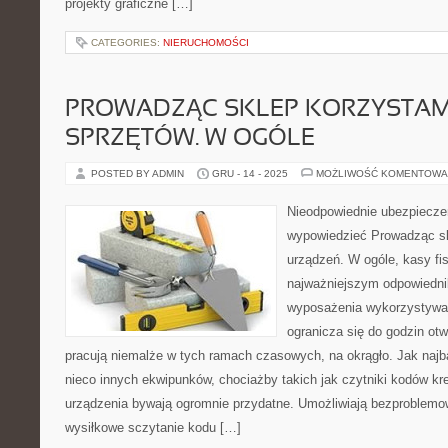
projekty graficzne […]
CATEGORIES:
NIERUCHOMOŚCI
PROWADZĄC SKLEP KORZYSTAM
SPRZĘTÓW. W OGÓLE
POSTED BY ADMIN
GRU - 14 - 2025
MOŻLIWOŚĆ KOMENTOWA
Nieodpowiednie ubezpiecze
wypowiedzieć Prowadząc sk
urządzeń. W ogóle, kasy f
najważniejszym odpowiedni
wyposażenia wykorzystywan
ogranicza się do godzin otw
pracują niemalże w tych ramach czasowych, na okrągło. Jak najb
nieco innych ekwipunków, chociażby takich jak czytniki kodów k
urządzenia bywają ogromnie przydatne. Umożliwiają bezproblemow
wysiłkowe sczytanie kodu […]