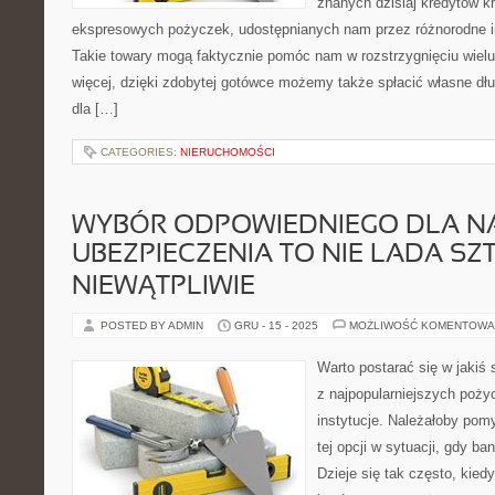
znanych dzisiaj kredytów k
ekspresowych pożyczek, udostępnianych nam przez różnorodne i
Takie towary mogą faktycznie pomóc nam w rozstrzygnięciu wiel
więcej, dzięki zdobytej gotówce możemy także spłacić własne dł
dla […]
CATEGORIES:
NIERUCHOMOŚCI
WYBÓR ODPOWIEDNIEGO DLA N
UBEZPIECZENIA TO NIE LADA SZ
NIEWĄTPLIWIE
POSTED BY ADMIN
GRU - 15 - 2025
MOŻLIWOŚĆ KOMENTOWA
Warto postarać się w jakiś
z najpopularniejszych poż
instytucje. Należałoby pom
tej opcji w sytuacji, gdy b
Dzieje się tak często, kie