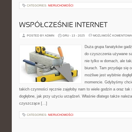
CATEGORIES:
NIERUCHOMOŚCI
WSPÓŁCZEŚNIE INTERNET
POSTED BY ADMIN
GRU - 13 - 2025
MOŻLIWOŚĆ KOMENTOWA
Duża grupa fanatyków gad
do czyszczenia używane są
nie tylko w domach, ale ta
biurach. Tam przydaje się 
możliwe jest wybitnie dogł
momencie. Gdybyśmy chcie
takich czynności ręcznie zajęłoby nam to wiele godzin a oraz tak 
dogłębne, jak przy użyciu urządzeń. Właśnie dlatego także należa
czyszczące […]
CATEGORIES:
NIERUCHOMOŚCI