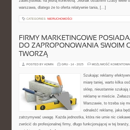
zadecydować na jedną konkretną. Jednak ostatnimi czasy wiele os
warszawa, dlatego że to oferta relatywnie tania, […]
CATEGORIES:
NIERUCHOMOŚCI
FIRMY MARKETINGOWE POSIAD
DO ZAPROPONOWANIA SWOIM 
TWORZĄ
POSTED BY ADMIN
GRU - 14 - 2025
MOŻLIWOŚĆ KOMENTOWA
Szukając reklamy efektywnej
miarę taniej, warto kilka os
sklep, nieustannie szukają
reklamę w mieście. Zwłaszc
Warszawie, to trzeba się m
odnaleźć reklamę, jaka będz
zatrzymywać uwagę. Każda jednostka, która nie umie nic ciekaw
zwrócić do profesjonalnej firmy, długo funkcjonującej w tej branży