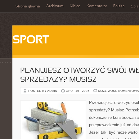
Archiwum
Kibice
Komentator
Polska
Strona główna
Spis
SPORT
PLANUJESZ OTWORZYĆ SWÓJ W
SPRZEDAŻY? MUSISZ
POSTED BY ADMIN
GRU - 16 - 2025
MOŻLIWOŚĆ KOMENTOWA
Przewidujesz otworzyć osob
sprzedaży? Musisz Potrzeb
dokończenie konstruowania
przeprowadzenie już od da
Jeżeli tak, być może wart