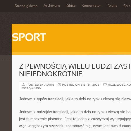
Archiwum
Kibice
Komentator
Polska
Strona główna
Spis
SPORT
Z PEWNOŚCIĄ WIELU LUDZI ZAS
NIEJEDNOKROTNIE
POSTED BY ADMIN
POSTED ON SIE - 5 - 2025
MOŻLIWOŚĆ K
WYŁĄCZONA
Jednym z typów translacji, jakie to dziś na rynku cieszą się niez
Jednym z rodzajów translacji, jakie to dziś na rynku cieszą się b
jest tłumaczenie pisemne. Jest to jeden z zazwyczaj występują
więc w głębszym szczeblu zastanowić się, czym jest owo tłumacze