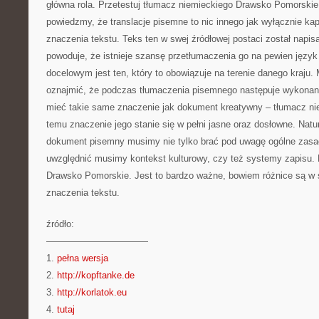
główna rola. Przetestuj tłumacz niemieckiego Drawsko Pomorskie
powiedzmy, że translacje pisemne to nic innego jak wyłącznie kapi
znaczenia tekstu. Teks ten w swej źródłowej postaci został napi
powoduje, że istnieje szansę przetłumaczenia go na pewien język
docelowym jest ten, który to obowiązuje na terenie danego kraju
oznajmić, że podczas tłumaczenia pisemnego następuje wykonani
mieć takie same znaczenie jak dokument kreatywny – tłumacz ni
temu znaczenie jego stanie się w pełni jasne oraz dosłowne. Natu
dokument pisemny musimy nie tylko brać pod uwagę ogólne zasad
uwzględnić musimy kontekst kulturowy, czy też systemy zapisu
Drawsko Pomorskie. Jest to bardzo ważne, bowiem różnice są w
znaczenia tekstu.
źródło:
———————————
1.
pełna wersja
2.
http://kopftanke.de
3.
http://korlatok.eu
4.
tutaj